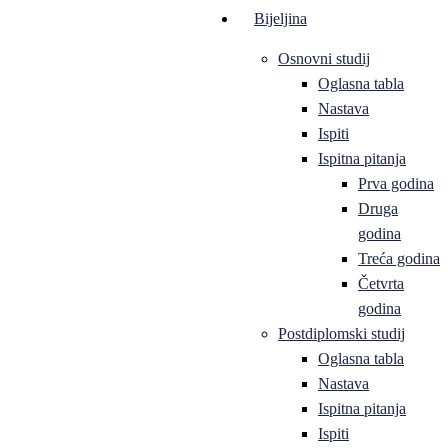
Bijeljina
Osnovni studij
Oglasna tabla
Nastava
Ispiti
Ispitna pitanja
Prva godina
Druga
godina
Treća godina
Četvrta
godina
Postdiplomski studij
Oglasna tabla
Nastava
Ispitna pitanja
Ispiti