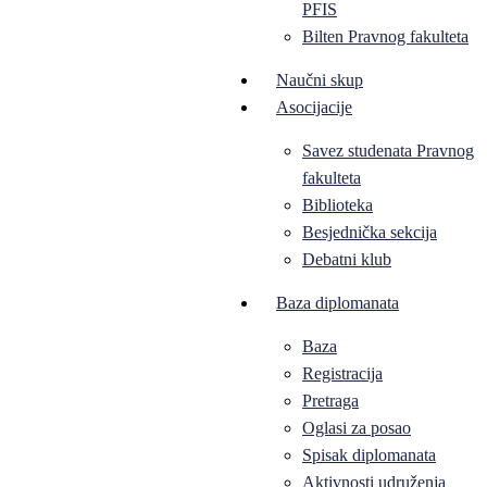
PFIS
Bilten Pravnog fakulteta
Naučni skup
Asocijacije
Savez studenata Pravnog
fakulteta
Biblioteka
Besjednička sekcija
Debatni klub
Baza diplomanata
Baza
Registracija
Pretraga
Oglasi za posao
Spisak diplomanata
Aktivnosti udruženja