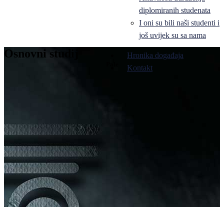
diplomiranih studenata
I oni su bili naši studenti i
još uvijek su sa nama
Osnovni studij
Hronika događaja
Pale
Kontakt