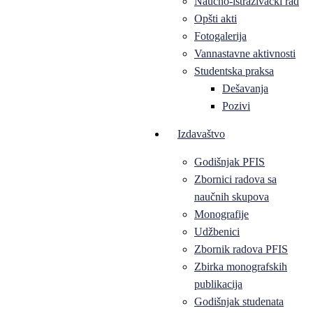
Naučno-istraživački rad
Opšti akti
Fotogalerija
Vannastavne aktivnosti
Studentska praksa
Dešavanja
Pozivi
Izdavaštvo
Godišnjak PFIS
Zbornici radova sa
naučnih skupova
Monografije
Udžbenici
Zbornik radova PFIS
Zbirka monografskih
publikacija
Godišnjak studenata