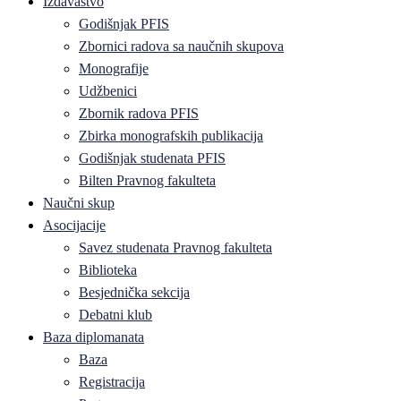
Izdavaštvo
Godišnjak PFIS
Zbornici radova sa naučnih skupova
Monografije
Udžbenici
Zbornik radova PFIS
Zbirka monografskih publikacija
Godišnjak studenata PFIS
Bilten Pravnog fakulteta
Naučni skup
Asocijacije
Savez studenata Pravnog fakulteta
Biblioteka
Besjednička sekcija
Debatni klub
Baza diplomanata
Baza
Registracija