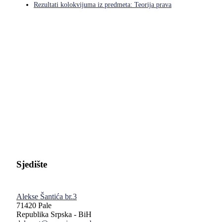
Rezultati kolokvijuma iz predmeta: Teorija prava
Pravni fakultet Univerziteta u Istočnom Sarajevu
Sjedište
Alekse Šantića br.3
71420 Pale
Republika Srpska - BiH