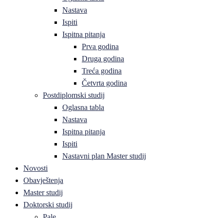
Nastava
Ispiti
Ispitna pitanja
Prva godina
Druga godina
Treća godina
Četvrta godina
Postdiplomski studij
Oglasna tabla
Nastava
Ispitna pitanja
Ispiti
Nastavni plan Master studij
Novosti
Obavještenja
Master studij
Doktorski studij
Pale