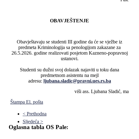
OBAVJEŠTENJE
Obavještavaju se studenti III godine da će se vježbe iz
predmeta Kriminologija sa penologijom zakazane za
26.5.2026. godine realizovati posjetom Kazneno-popravnoj
ustanovi.
Studenti su dužni svoj dolazak najaviti u toku dana
predmetnom asistentu na mejl
adresu:
ljubana.sladic@pravni.ues.rs.ba
viši ass. Ljubana Sladić, ma
Štampa
El. pošta
< Prethodna
Sljedeća >
Oglasna tabla OS Pale: