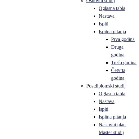
Osnovni studij
Oglasna tabla
Nastava
Ispiti
Ispitna pitanja
Prva godina
Druga
godina
Treća godina
Četvrta
godina
Postdiplomski studij
Oglasna tabla
Nastava
Ispiti
Ispitna pitanja
Nastavni plan
Master studij