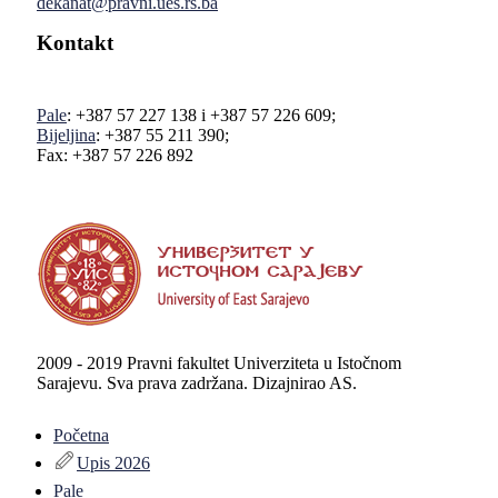
dekanat@pravni.ues.rs.ba
Kontakt
Pale
: +387 57 227 138 i +387 57 226 609;
Bijeljina
: +387 55 211 390;
Fax: +387 57 226 892
2009 - 2019 Pravni fakultet Univerziteta u Istočnom
Sarajevu. Sva prava zadržana. Dizajnirao AS.
Početna
Upis 2026
Pale