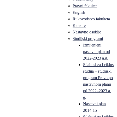
Pravni fakultet
English
Rukovodstvo fakulteta
Katedre
Nastavno osoblje
Studijski programi
Izmijenjeni
nastavni plan od
2022-2023 a.g.
Silabusi za l ciklus
studija – studijski
program Pravo po
nastavnom planu
od 2022–2023 a.
g.
Nastavni plan
2014-15
Silabusi za l ciklus