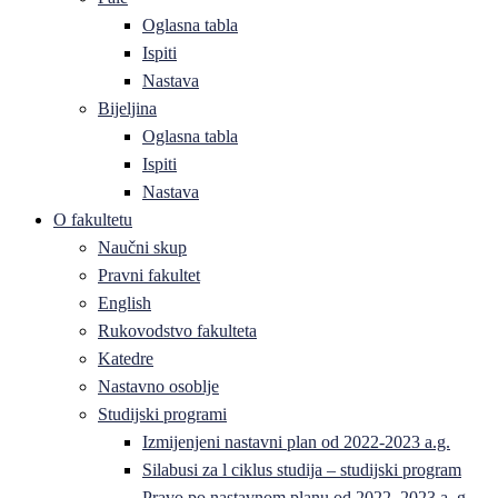
Oglasna tabla
Ispiti
Nastava
Bijeljina
Oglasna tabla
Ispiti
Nastava
O fakultetu
Naučni skup
Pravni fakultet
English
Rukovodstvo fakulteta
Katedre
Nastavno osoblje
Studijski programi
Izmijenjeni nastavni plan od 2022-2023 a.g.
Silabusi za l ciklus studija – studijski program
Pravo po nastavnom planu od 2022–2023 a. g.