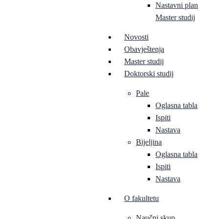
Nastavni plan
Master studij
Novosti
Obavještenja
Master studij
Doktorski studij
Pale
Oglasna tabla
Ispiti
Nastava
Bijeljina
Oglasna tabla
Ispiti
Nastava
O fakultetu
Naučni skup