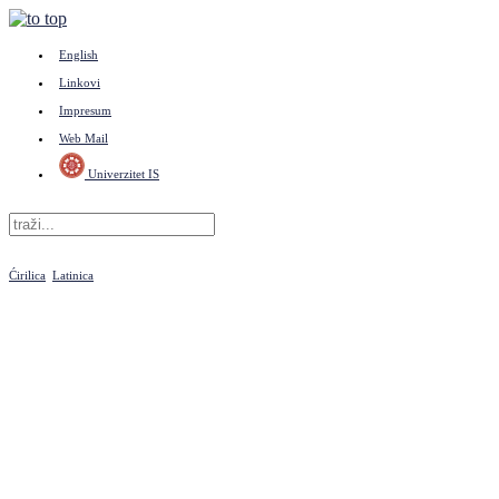
English
Linkovi
Impresum
Web Mail
Univerzitet IS
Ćirilica
Latinica