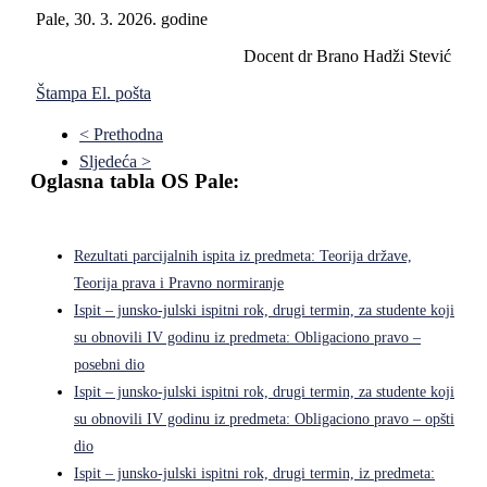
Pale, 30. 3. 2026. godine
Docent dr Brano Hadži Stević
Štampa
El. pošta
< Prethodna
Sljedeća >
Oglasna tabla OS Pale:
Rezultati parcijalnih ispita iz predmeta: Teorija države,
Teorija prava i Pravno normiranje
Ispit – junsko-julski ispitni rok, drugi termin, za studente koji
su obnovili IV godinu iz predmeta: Obligaciono pravo –
posebni dio
Ispit – junsko-julski ispitni rok, drugi termin, za studente koji
su obnovili IV godinu iz predmeta: Obligaciono pravo – opšti
dio
Ispit – junsko-julski ispitni rok, drugi termin, iz predmeta: