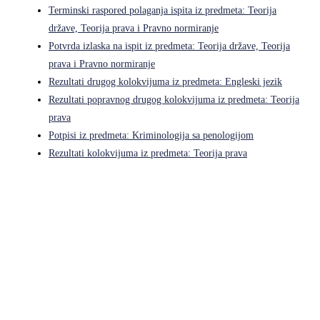
Terminski raspored polaganja ispita iz predmeta: Teorija
države, Teorija prava i Pravno normiranje
Potvrda izlaska na ispit iz predmeta: Teorija države, Teorija
prava i Pravno normiranje
Rezultati drugog kolokvijuma iz predmeta: Engleski jezik
Rezultati popravnog drugog kolokvijuma iz predmeta: Teorija
prava
Potpisi iz predmeta: Kriminologija sa penologijom
Rezultati kolokvijuma iz predmeta: Teorija prava
Pravni fakultet Univerziteta u Istočnom Sarajevu