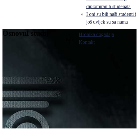
diplomiranih studenata
I oni su bili naši studenti i
još uvijek su sa nama
Osnovni studij
Hronika događaja
Pale
Kontakt