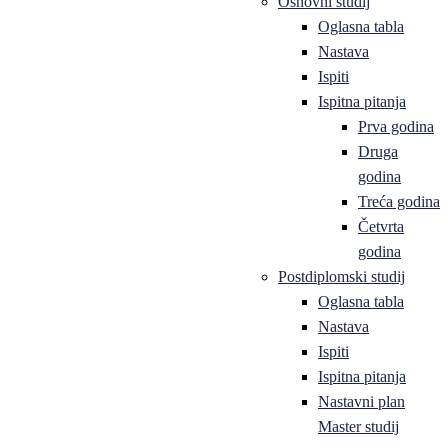
Osnovni studij
Oglasna tabla
Nastava
Ispiti
Ispitna pitanja
Prva godina
Druga
godina
Treća godina
Četvrta
godina
Postdiplomski studij
Oglasna tabla
Nastava
Ispiti
Ispitna pitanja
Nastavni plan
Master studij