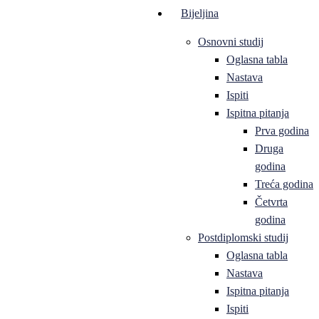
Bijeljina
Osnovni studij
Oglasna tabla
Nastava
Ispiti
Ispitna pitanja
Prva godina
Druga
godina
Treća godina
Četvrta
godina
Postdiplomski studij
Oglasna tabla
Nastava
Ispitna pitanja
Ispiti