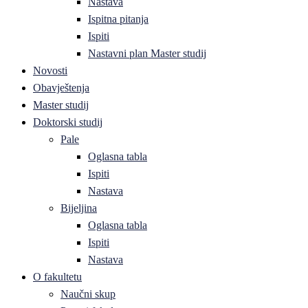
Nastava
Ispitna pitanja
Ispiti
Nastavni plan Master studij
Novosti
Obavještenja
Master studij
Doktorski studij
Pale
Oglasna tabla
Ispiti
Nastava
Bijeljina
Oglasna tabla
Ispiti
Nastava
O fakultetu
Naučni skup