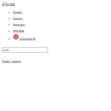
English
Linkovi
Impresum
Web Mail
Univerzitet IS
Ćirilica
Latinica