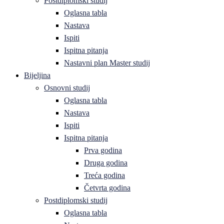
Postdiplomski studij
Oglasna tabla
Nastava
Ispiti
Ispitna pitanja
Nastavni plan Master studij
Bijeljina
Osnovni studij
Oglasna tabla
Nastava
Ispiti
Ispitna pitanja
Prva godina
Druga godina
Treća godina
Četvrta godina
Postdiplomski studij
Oglasna tabla