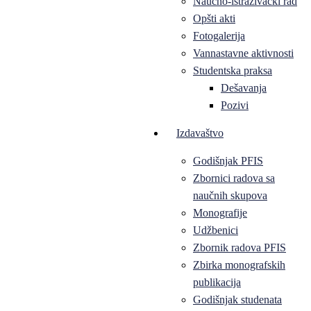
Naučno-istraživački rad
Opšti akti
Fotogalerija
Vannastavne aktivnosti
Studentska praksa
Dešavanja
Pozivi
Izdavaštvo
Godišnjak PFIS
Zbornici radova sa
naučnih skupova
Monografije
Udžbenici
Zbornik radova PFIS
Zbirka monografskih
publikacija
Godišnjak studenata