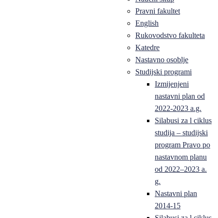
Pravni fakultet
English
Rukovodstvo fakulteta
Katedre
Nastavno osoblje
Studijski programi
Izmijenjeni
nastavni plan od
2022-2023 a.g.
Silabusi za l ciklus
studija – studijski
program Pravo po
nastavnom planu
od 2022–2023 a.
g.
Nastavni plan
2014-15
Silabusi za l ciklus