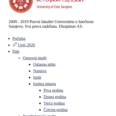
2009 - 2019 Pravni fakultet Univerziteta u Istočnom
Sarajevu. Sva prava zadržana. Dizajnirao AS.
Početna
Upis 2026
Pale
Osnovni studij
Oglasna tabla
Nastava
Ispiti
Ispitna pitanja
Prva godina
Druga godina
Treća godina
Četvrta godina