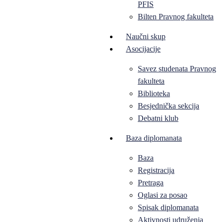
PFIS
Bilten Pravnog fakulteta
Naučni skup
Asocijacije
Savez studenata Pravnog
fakulteta
Biblioteka
Besjednička sekcija
Debatni klub
Baza diplomanata
Baza
Registracija
Pretraga
Oglasi za posao
Spisak diplomanata
Aktivnosti udruženja