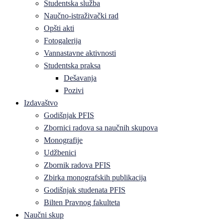
Studentska služba
Naučno-istraživački rad
Opšti akti
Fotogalerija
Vannastavne aktivnosti
Studentska praksa
Dešavanja
Pozivi
Izdavaštvo
Godišnjak PFIS
Zbornici radova sa naučnih skupova
Monografije
Udžbenici
Zbornik radova PFIS
Zbirka monografskih publikacija
Godišnjak studenata PFIS
Bilten Pravnog fakulteta
Naučni skup