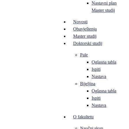
Nastavni plan
Master studij
Novosti
Obavještenja
Master studij
Doktorski studij
Pale
Oglasna tabla
Ispiti
Nastava
Bijeljina
Oglasna tabla
Ispiti
Nastava
O fakultetu
Naučni skup