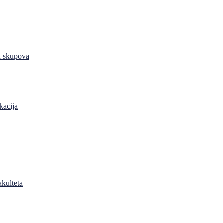
h skupova
kacija
akulteta