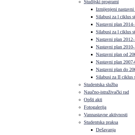
Studijski programi
Izmijenjeni nastavni
Silabusi za l ciklus
Nastavni plan 2014
Silabusi za l ciklus
Nastavni plan 2012
Nastavni plan 2010-
Nastavni plan od 20
Nastavni plan 2007-
Nastavni plan do 20
Silabusi za II ciklus
Studentska služba
Naučno-istraživački rad
Opšti akti
Fotogalerija
Vannastavne aktivnosti
Studentska praksa
Dešavanja