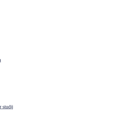
a
 studij