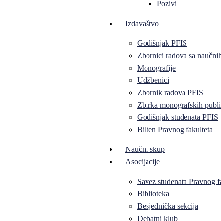
Pozivi
Izdavaštvo
Godišnjak PFIS
Zbornici radova sa naučni
Monografije
Udžbenici
Zbornik radova PFIS
Zbirka monografskih publi
Godišnjak studenata PFIS
Bilten Pravnog fakulteta
Naučni skup
Asocijacije
Savez studenata Pravnog f
Biblioteka
Besjednička sekcija
Debatni klub