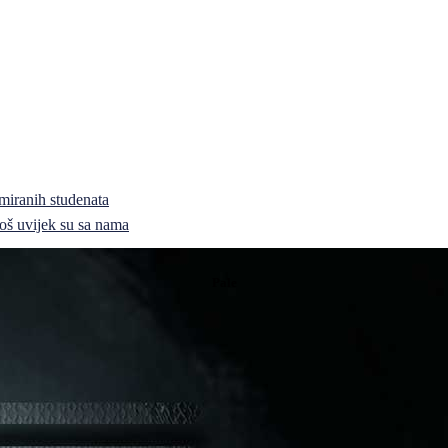
miranih studenata
i još uvijek su sa nama
Pale