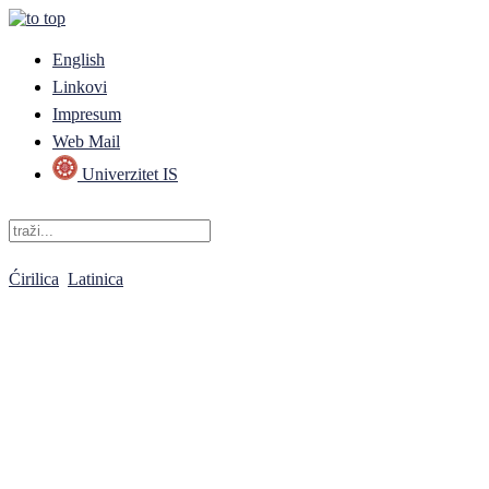
English
Linkovi
Impresum
Web Mail
Univerzitet IS
Ćirilica
Latinica