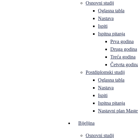
Osnovni studij
Oglasna tabla
Nastava
Ispiti
Ispitna pitanja
Prva godina
Druga godina
Treća godina
Četvrta godin
Postdiplomski studij
Oglasna tabla
Nastava
Ispiti
Ispitna pitanja
Nastavni plan Master
Bijeljina
Osnovni studij