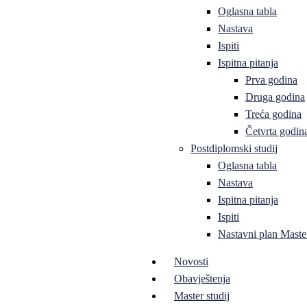
Oglasna tabla
Nastava
Ispiti
Ispitna pitanja
Prva godina
Druga godina
Treća godina
Četvrta godin
Postdiplomski studij
Oglasna tabla
Nastava
Ispitna pitanja
Ispiti
Nastavni plan Master
Novosti
Obavještenja
Master studij