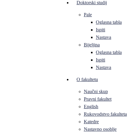
Doktorski studij
Pale
Oglasna tabla
Ispiti
Nastava
Bijeljina
Oglasna tabla
Ispiti
Nastava
O fakultetu
Naučni skup
Pravni fakultet
English
Rukovodstvo fakulteta
Katedre
Nastavno osoblje