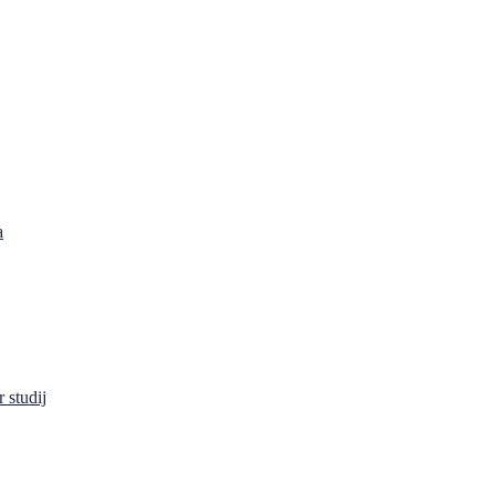
a
 studij