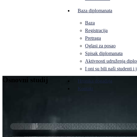
Baza diplomanata
Baza
Registracija
Pretraga
Oglasi za posao
Spisak diplomanata
Aktivnosti udruženja diplo
I oni su bili naši studenti 
Osnovni studij
Hronika događaja
Kontakt