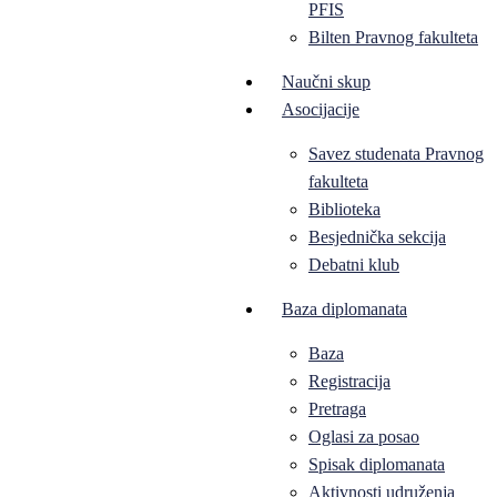
PFIS
Bilten Pravnog fakulteta
Naučni skup
Asocijacije
Savez studenata Pravnog
fakulteta
Biblioteka
Besjednička sekcija
Debatni klub
Baza diplomanata
Baza
Registracija
Pretraga
Oglasi za posao
Spisak diplomanata
Aktivnosti udruženja