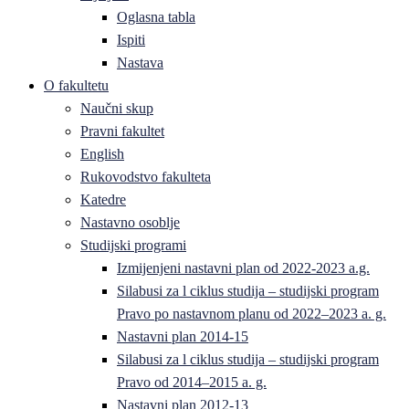
Oglasna tabla
Ispiti
Nastava
O fakultetu
Naučni skup
Pravni fakultet
English
Rukovodstvo fakulteta
Katedre
Nastavno osoblje
Studijski programi
Izmijenjeni nastavni plan od 2022-2023 a.g.
Silabusi za l ciklus studija – studijski program
Pravo po nastavnom planu od 2022–2023 a. g.
Nastavni plan 2014-15
Silabusi za l ciklus studija – studijski program
Pravo od 2014–2015 a. g.
Nastavni plan 2012-13