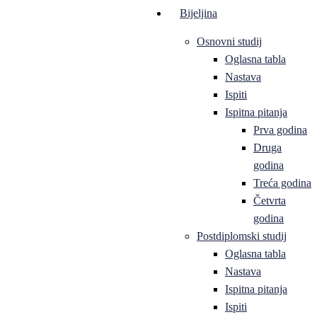
Bijeljina
Osnovni studij
Oglasna tabla
Nastava
Ispiti
Ispitna pitanja
Prva godina
Druga
godina
Treća godina
Četvrta
godina
Postdiplomski studij
Oglasna tabla
Nastava
Ispitna pitanja
Ispiti