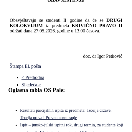
OBAVJEŠTENJE
Obavještavaju se studenti II godine da će se
DRUGI
KOLOKVIJUM
iz predmeta
KRIVIČNO PRAVO II
održati dana 27.05.2026. godine u 13.00 časova.
doc. dr Igor Petković
Štampa
El. pošta
< Prethodna
Sljedeća >
Oglasna tabla OS Pale:
Rezultati parcijalnih ispita iz predmeta: Teorija države,
Teorija prava i Pravno normiranje
Ispit – junsko-julski ispitni rok, drugi termin, za studente koji