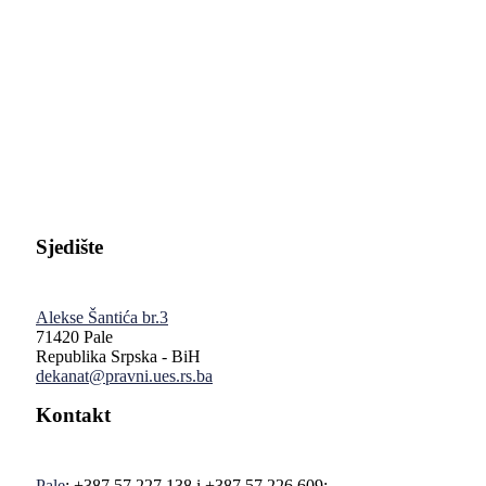
Pravni fakultet Univerziteta u Istočnom Sarajevu
Sjedište
Alekse Šantića br.3
71420 Pale
Republika Srpska - BiH
dekanat@pravni.ues.rs.ba
Kontakt
Pale
: +387 57 227 138 i +387 57 226 609;