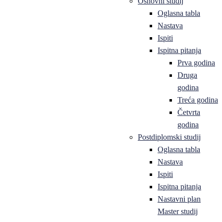
Osnovni studij
Oglasna tabla
Nastava
Ispiti
Ispitna pitanja
Prva godina
Druga
godina
Treća godina
Četvrta
godina
Postdiplomski studij
Oglasna tabla
Nastava
Ispiti
Ispitna pitanja
Nastavni plan
Master studij