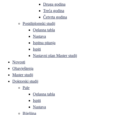
Druga godina
Treća godina
Četvrta godina
Postdiplomski studij
Oglasna tabla
Nastava
Ispitna pitanja
Ispiti
Nastavni plan Master studij
Novosti
Obavještenja
Master studij
Doktorski studij
Pale
Oglasna tabla
Ispiti
Nastava
Bijeljina