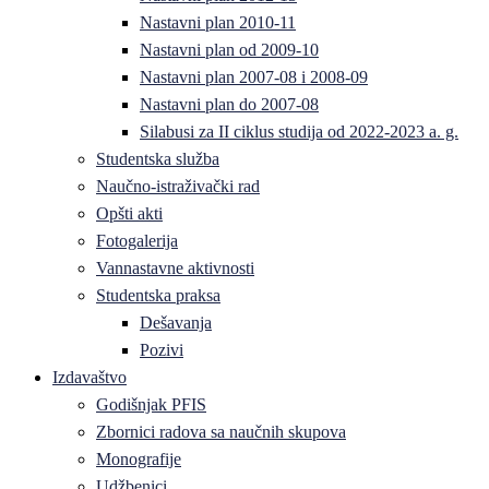
Nastavni plan 2010-11
Nastavni plan od 2009-10
Nastavni plan 2007-08 i 2008-09
Nastavni plan do 2007-08
Silabusi za II ciklus studija od 2022-2023 a. g.
Studentska služba
Naučno-istraživački rad
Opšti akti
Fotogalerija
Vannastavne aktivnosti
Studentska praksa
Dešavanja
Pozivi
Izdavaštvo
Godišnjak PFIS
Zbornici radova sa naučnih skupova
Monografije
Udžbenici