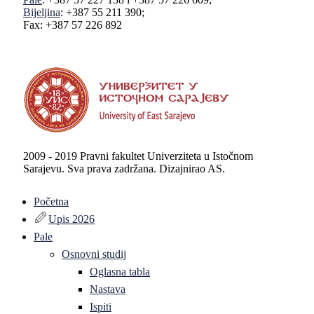
Bijeljina
: +387 55 211 390;
Fax: +387 57 226 892
2009 - 2019 Pravni fakultet Univerziteta u Istočnom
Sarajevu. Sva prava zadržana. Dizajnirao AS.
Početna
Upis 2026
Pale
Osnovni studij
Oglasna tabla
Nastava
Ispiti