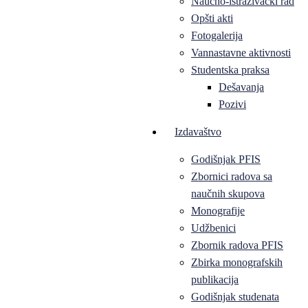
Naučno-istraživački rad
Opšti akti
Fotogalerija
Vannastavne aktivnosti
Studentska praksa
Dešavanja
Pozivi
Izdavaštvo
Godišnjak PFIS
Zbornici radova sa
naučnih skupova
Monografije
Udžbenici
Zbornik radova PFIS
Zbirka monografskih
publikacija
Godišnjak studenata