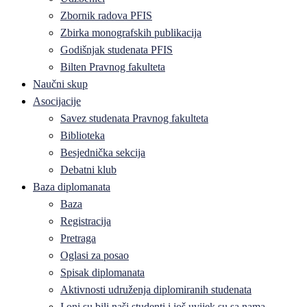
Zbornik radova PFIS
Zbirka monografskih publikacija
Godišnjak studenata PFIS
Bilten Pravnog fakulteta
Naučni skup
Asocijacije
Savez studenata Pravnog fakulteta
Biblioteka
Besjednička sekcija
Debatni klub
Baza diplomanata
Baza
Registracija
Pretraga
Oglasi za posao
Spisak diplomanata
Aktivnosti udruženja diplomiranih studenata
I oni su bili naši studenti i još uvijek su sa nama