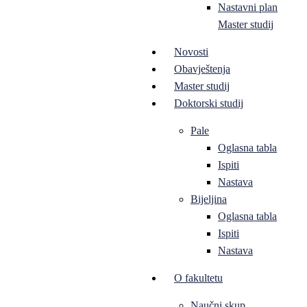
Nastavni plan
Master studij
Novosti
Obavještenja
Master studij
Doktorski studij
Pale
Oglasna tabla
Ispiti
Nastava
Bijeljina
Oglasna tabla
Ispiti
Nastava
O fakultetu
Naučni skup