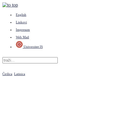
English
Linkovi
Impresum
Web Mail
Univerzitet IS
Ćirilica
Latinica