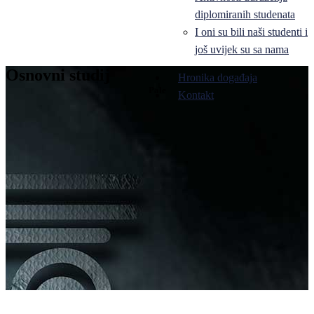
diplomiranih studenata
I oni su bili naši studenti i
još uvijek su sa nama
Osnovni studij
Hronika događaja
Pale
Kontakt