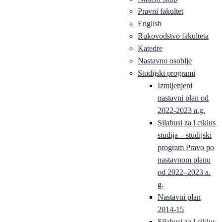
Pravni fakultet
English
Rukovodstvo fakulteta
Katedre
Nastavno osoblje
Studijski programi
Izmijenjeni
nastavni plan od
2022-2023 a.g.
Silabusi za l ciklus
studija – studijski
program Pravo po
nastavnom planu
od 2022–2023 a.
g.
Nastavni plan
2014-15
Silabusi za l ciklus