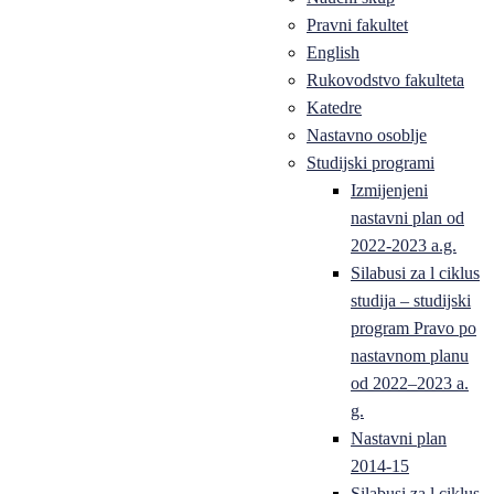
Pravni fakultet
English
Rukovodstvo fakulteta
Katedre
Nastavno osoblje
Studijski programi
Izmijenjeni
nastavni plan od
2022-2023 a.g.
Silabusi za l ciklus
studija – studijski
program Pravo po
nastavnom planu
od 2022–2023 a.
g.
Nastavni plan
2014-15
Silabusi za l ciklus