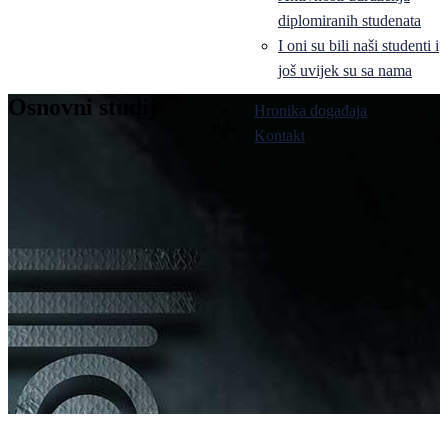
diplomiranih studenata
I oni su bili naši studenti i
još uvijek su sa nama
Osnovni studij
Hronika događaja
Pale
Kontakt