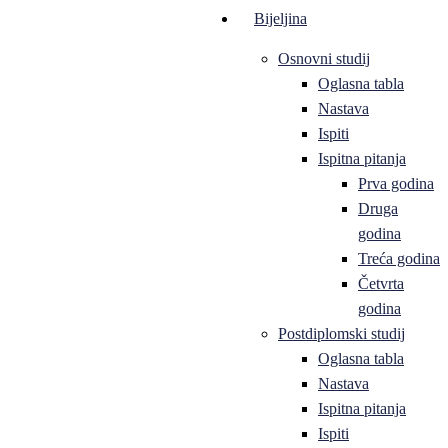
Bijeljina
Osnovni studij
Oglasna tabla
Nastava
Ispiti
Ispitna pitanja
Prva godina
Druga
godina
Treća godina
Četvrta
godina
Postdiplomski studij
Oglasna tabla
Nastava
Ispitna pitanja
Ispiti