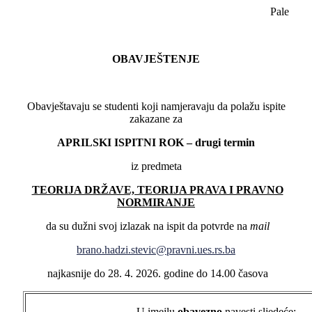
Pale
OBAVJEŠTENJE
Obavještavaju se studenti koji namjeravaju da polažu ispite
zakazane za
APRILSKI ISPITNI ROK – drugi termin
iz predmeta
TEORIJA DRŽAVE, TEORIJA PRAVA I PRAVNO
NORMIRANJE
da su dužni svoj izlazak na ispit da potvrde na
mail
brano.hadzi.stevic@pravni.ues.rs.ba
najkasnije do 28. 4. 2026. godine do 14.00 časova
U imejlu
obavezno
navesti sljedeće: