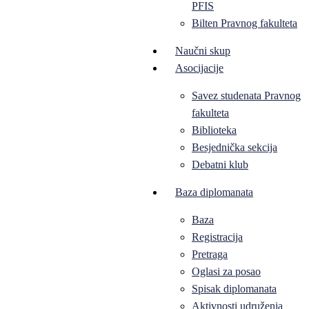
PFIS
Bilten Pravnog fakulteta
Naučni skup
Asocijacije
Savez studenata Pravnog
fakulteta
Biblioteka
Besjednička sekcija
Debatni klub
Baza diplomanata
Baza
Registracija
Pretraga
Oglasi za posao
Spisak diplomanata
Aktivnosti udruženja