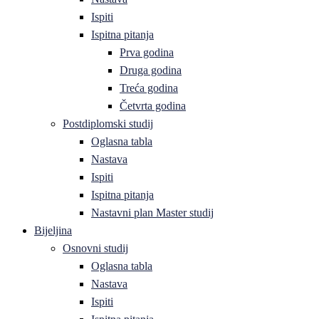
Ispiti
Ispitna pitanja
Prva godina
Druga godina
Treća godina
Četvrta godina
Postdiplomski studij
Oglasna tabla
Nastava
Ispiti
Ispitna pitanja
Nastavni plan Master studij
Bijeljina
Osnovni studij
Oglasna tabla
Nastava
Ispiti