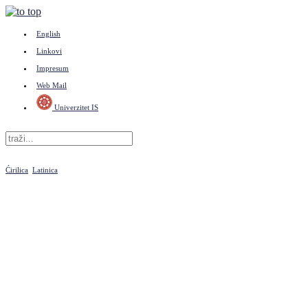
English
Linkovi
Impresum
Web Mail
Univerzitet IS
Ćirilica
Latinica