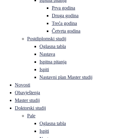
Ispitna pitanja
Prva godina
Druga godina
Treća godina
Četvrta godina
Postdiplomski studij
Oglasna tabla
Nastava
Ispitna pitanja
Ispiti
Nastavni plan Master studij
Novosti
Obavještenja
Master studij
Doktorski studij
Pale
Oglasna tabla
Ispiti