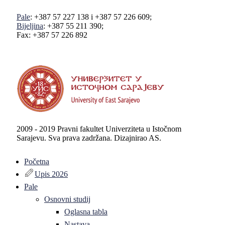
Pale
: +387 57 227 138 i +387 57 226 609;
Bijeljina
: +387 55 211 390;
Fax: +387 57 226 892
2009 - 2019 Pravni fakultet Univerziteta u Istočnom
Sarajevu. Sva prava zadržana. Dizajnirao AS.
Početna
Upis 2026
Pale
Osnovni studij
Oglasna tabla
Nastava