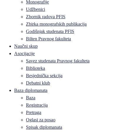
Monografije
Udžbenici
Zbornik radova PFIS
Zbirka monografskih publikacija
Godišnjak studenata PFIS
Bilten Pravnog fakulteta
Naučni skup
Asocijacije
Savez studenata Pravnog fakulteta
Biblioteka
Besjednička sekcija
Debatni klub
Baza diplomanata
Baza
Registracija
Pretraga
Oglasi za posao
Spisak diplomanata