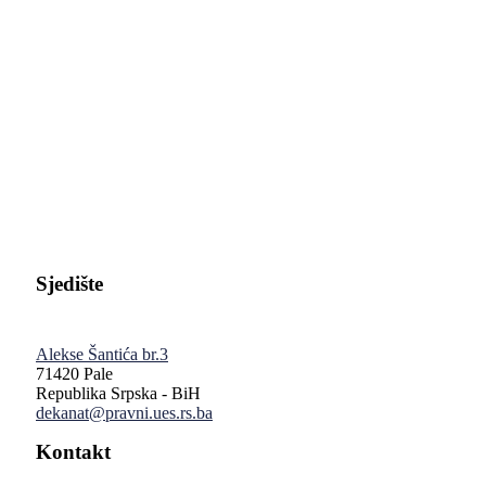
Pravni fakultet Univerziteta u Istočnom Sarajevu
Sjedište
Alekse Šantića br.3
71420 Pale
Republika Srpska - BiH
dekanat@pravni.ues.rs.ba
Kontakt