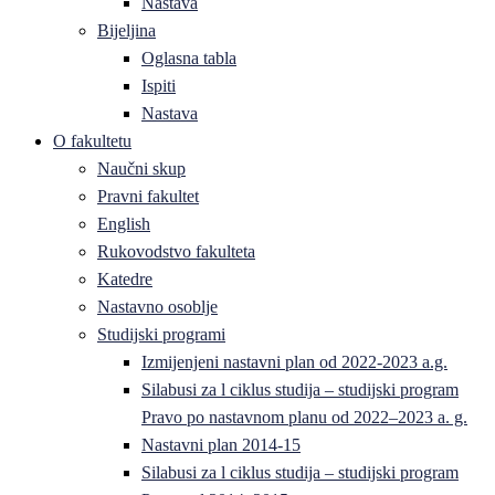
Nastava
Bijeljina
Oglasna tabla
Ispiti
Nastava
O fakultetu
Naučni skup
Pravni fakultet
English
Rukovodstvo fakulteta
Katedre
Nastavno osoblje
Studijski programi
Izmijenjeni nastavni plan od 2022-2023 a.g.
Silabusi za l ciklus studija – studijski program
Pravo po nastavnom planu od 2022–2023 a. g.
Nastavni plan 2014-15
Silabusi za l ciklus studija – studijski program