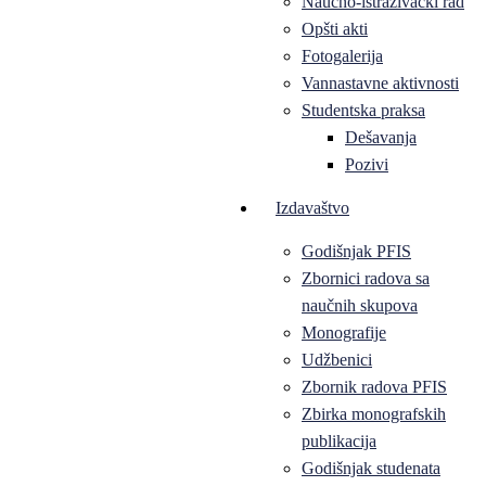
Naučno-istraživački rad
Opšti akti
Fotogalerija
Vannastavne aktivnosti
Studentska praksa
Dešavanja
Pozivi
Izdavaštvo
Godišnjak PFIS
Zbornici radova sa
naučnih skupova
Monografije
Udžbenici
Zbornik radova PFIS
Zbirka monografskih
publikacija
Godišnjak studenata