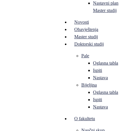
Nastavni plan
Master studij
Novosti
Obavještenja
Master studij
Doktorski studij
Pale
Oglasna tabla
Ispiti
Nastava
Bijeljina
Oglasna tabla
Ispiti
Nastava
O fakultetu
Naučni skup