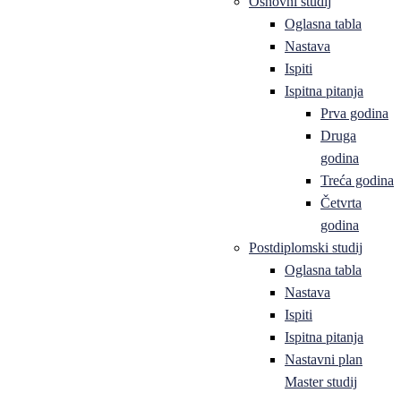
Osnovni studij
Oglasna tabla
Nastava
Ispiti
Ispitna pitanja
Prva godina
Druga
godina
Treća godina
Četvrta
godina
Postdiplomski studij
Oglasna tabla
Nastava
Ispiti
Ispitna pitanja
Nastavni plan
Master studij