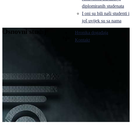
diplomiranih studenata
I oni su bili naši studenti i
još uvijek su sa nama
Osnovni studij
Hronika događaja
Pale
Kontakt