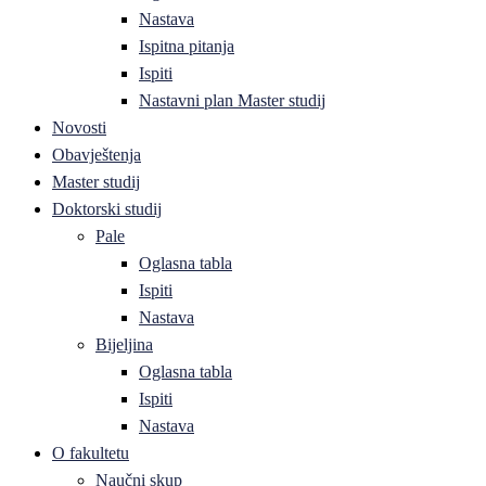
Nastava
Ispitna pitanja
Ispiti
Nastavni plan Master studij
Novosti
Obavještenja
Master studij
Doktorski studij
Pale
Oglasna tabla
Ispiti
Nastava
Bijeljina
Oglasna tabla
Ispiti
Nastava
O fakultetu
Naučni skup