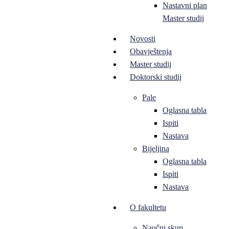
Nastavni plan
Master studij
Novosti
Obavještenja
Master studij
Doktorski studij
Pale
Oglasna tabla
Ispiti
Nastava
Bijeljina
Oglasna tabla
Ispiti
Nastava
O fakultetu
Naučni skup