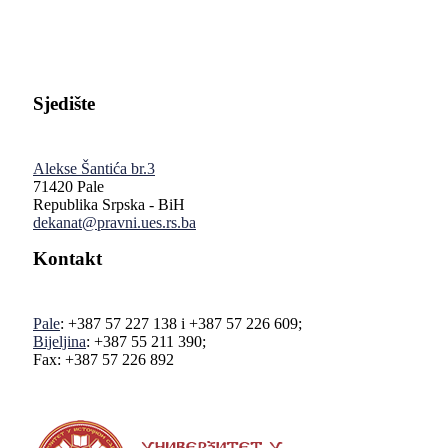
Sjedište
Alekse Šantića br.3
71420 Pale
Republika Srpska - BiH
dekanat@pravni.ues.rs.ba
Kontakt
Pale
: +387 57 227 138 i +387 57 226 609;
Bijeljina
: +387 55 211 390;
Fax: +387 57 226 892