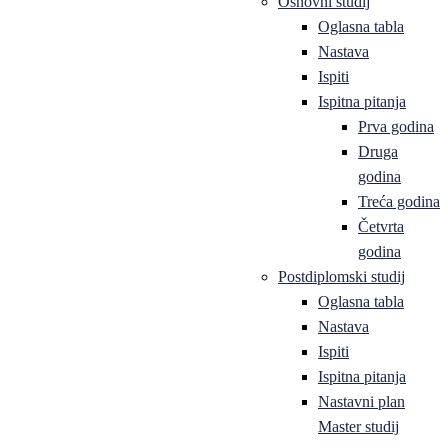
Osnovni studij
Oglasna tabla
Nastava
Ispiti
Ispitna pitanja
Prva godina
Druga
godina
Treća godina
Četvrta
godina
Postdiplomski studij
Oglasna tabla
Nastava
Ispiti
Ispitna pitanja
Nastavni plan
Master studij