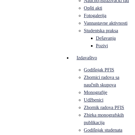
Naučno-istraživački rad
Opšti akti
Fotogalerija
Vannastavne aktivnosti
Studentska praksa
Dešavanja
Pozivi
Izdavaštvo
Godišnjak PFIS
Zbornici radova sa
naučnih skupova
Monografije
Udžbenici
Zbornik radova PFIS
Zbirka monografskih
publikacija
Godišnjak studenata