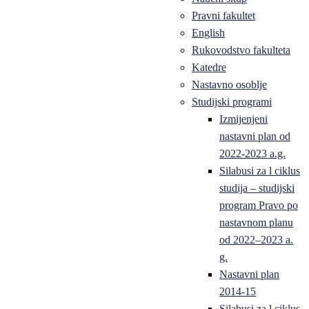
Pravni fakultet
English
Rukovodstvo fakulteta
Katedre
Nastavno osoblje
Studijski programi
Izmijenjeni
nastavni plan od
2022-2023 a.g.
Silabusi za l ciklus
studija – studijski
program Pravo po
nastavnom planu
od 2022–2023 a.
g.
Nastavni plan
2014-15
Silabusi za l ciklus