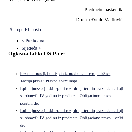
Predmetni nastavnik
Doc. dr Đorđe Marilović
Štampa
El. pošta
< Prethodna
Sljedeća >
Oglasna tabla OS Pale:
Rezultati parcijalnih ispita iz predmeta: Teorija države,
Teorija prava i Pravno normiranje
Ispit – junsko-julski ispitni rok, drugi termin, za studente koji
su obnovili IV godinu iz predmeta: Obligaciono pravo –
posebni dio
Ispit – junsko-julski ispitni rok, drugi termin, za studente koji
su obnovili IV godinu iz predmeta: Obligaciono pravo – opšti
dio