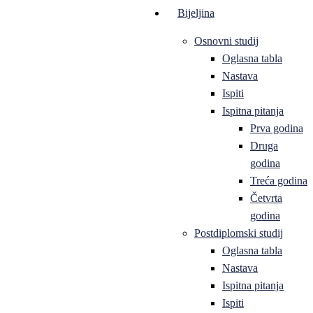
Bijeljina
Osnovni studij
Oglasna tabla
Nastava
Ispiti
Ispitna pitanja
Prva godina
Druga
godina
Treća godina
Četvrta
godina
Postdiplomski studij
Oglasna tabla
Nastava
Ispitna pitanja
Ispiti