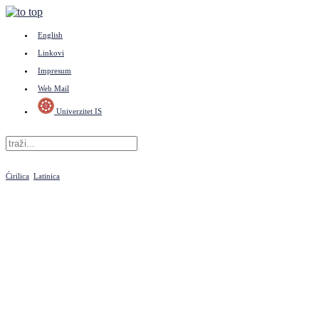
English
Linkovi
Impresum
Web Mail
Univerzitet IS
Ćirilica
Latinica