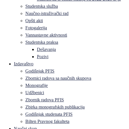
Studentska služba
Naučno-istraživački rad
Opšti akti
Fotogalerija
Vannastavne aktivnosti
Studentska praksa
Dešavanja
Pozivi
Izdavaštvo
Godišnjak PFIS
Zbornici radova sa naučnih skupova
Monografije
Udžbenici
Zbornik radova PFIS
Zbirka monografskih publikacija
Godišnjak studenata PFIS
Bilten Pravnog fakulteta
Naučni skup