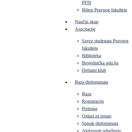
PFIS
Bilten Pravnog fakulteta
Naučni skup
Asocijacije
Savez studenata Pravnog
fakulteta
Biblioteka
Besjednička sekcija
Debatni klub
Baza diplomanata
Baza
Registracija
Pretraga
Oglasi za posao
Spisak diplomanata
Aktivnosti udruženja