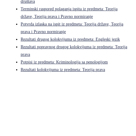
društava
Terminski raspored polaganja ispita iz predmeta: Teorija
države, Teorija prava i Pravno normiranje
Potvrda izlaska na ispit iz predmeta: Teorija države, Teorija
prava i Pravno normiranje
Rezultati drugog kolokvijuma iz predmeta: Engleski jezik
Rezultati popravnog drugog kolokvijuma iz predmeta: Teorija
prava
Potpisi iz predmeta: Kriminologija sa penologijom
Rezultati kolokvijuma iz predmeta: Teorija prava
Pravni fakultet Univerziteta u Istočnom Sarajevu