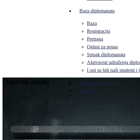
Baza diplomanata
Baza
Registracija
Pretraga
Oglasi za posao
Spisak diplomanata
Aktivnosti udruženja diplo
I oni su bili naši studenti 
Osnovni studij
Hronika događaja
Kontakt