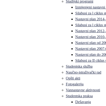
Studijski programi
Izmijenjeni nastavni
Silabusi za l ciklus
Nastavni plan 2014
Silabusi za l ciklus
Nastavni plan 2012
Nastavni plan 2010-
Nastavni plan od 20
Nastavni plan 2007-
Nastavni plan do 20
Silabusi za II ciklus
Studentska služba
Naučno-istraživački rad
Opšti akti
Fotogalerija
Vannastavne aktivnosti
Studentska praksa
Dešavanja