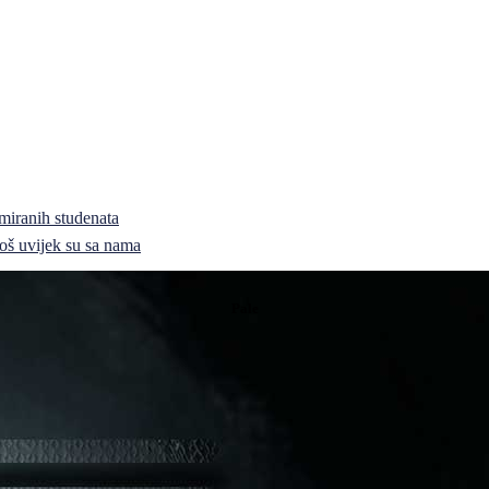
miranih studenata
i još uvijek su sa nama
Pale