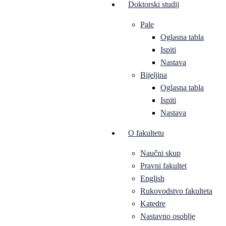
Doktorski studij
Pale
Oglasna tabla
Ispiti
Nastava
Bijeljina
Oglasna tabla
Ispiti
Nastava
O fakultetu
Naučni skup
Pravni fakultet
English
Rukovodstvo fakulteta
Katedre
Nastavno osoblje