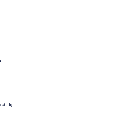
a
 studij