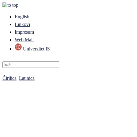
English
Linkovi
Impresum
Web Mail
Univerzitet IS
Ćirilica
Latinica