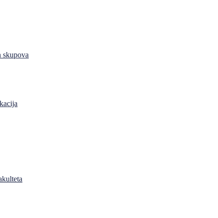
h skupova
kacija
akulteta