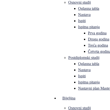
Osnovni studij
Oglasna tabla
Nastava
Ispiti
Ispitna pitanja
Prva godina
Druga godina
Treća godina
Četvrta godin
Postdiplomski studij
Oglasna tabla
Nastava
Ispiti
Ispitna pitanja
Nastavni plan Master
Bijeljina
Osnovni studij