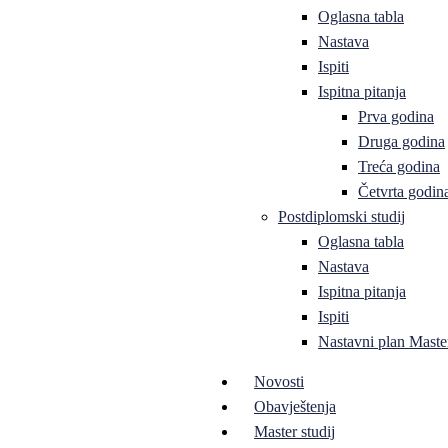
Oglasna tabla
Nastava
Ispiti
Ispitna pitanja
Prva godina
Druga godina
Treća godina
Četvrta godin
Postdiplomski studij
Oglasna tabla
Nastava
Ispitna pitanja
Ispiti
Nastavni plan Master
Novosti
Obavještenja
Master studij