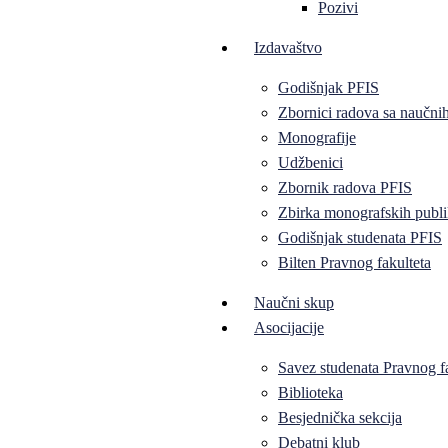
Pozivi
Izdavaštvo
Godišnjak PFIS
Zbornici radova sa naučni
Monografije
Udžbenici
Zbornik radova PFIS
Zbirka monografskih publi
Godišnjak studenata PFIS
Bilten Pravnog fakulteta
Naučni skup
Asocijacije
Savez studenata Pravnog f
Biblioteka
Besjednička sekcija
Debatni klub