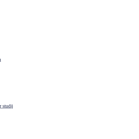
a
 studij