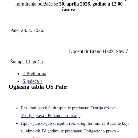
normiranja održaće se
30. aprila 2026. godine u 12.00
časova
.
Pale, 28. 4. 2026.
Docent dr Brano Hadži Stević
Štampa
El. pošta
< Prethodna
Sljedeća >
Oglasna tabla OS Pale:
Rezultati parcijalnih ispita iz predmeta: Teorija države,
Teorija prava i Pravno normiranje
Ispit – junsko-julski ispitni rok, drugi termin, za studente koji
su obnovili IV godinu iz predmeta: Obligaciono pravo –