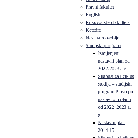
Pravni fakultet
English
Rukovodstvo fakulteta
Katedre
Nastavno osoblje
Studijski programi
Izmijenjeni
nastavni plan od
2022-2023 a.g.
Silabusi za l ciklus
studija – studijski
program Pravo po
nastavnom planu
od 2022–2023 a.
g.
Nastavni plan
2014-15
Silabusi za l ciklus