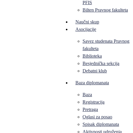
PFIS
Bilten Pravnog fakulteta
Naučni skup
Asocijacije
Savez studenata Pravnog
fakulteta
Biblioteka
Besjednička sekcija
Debatni klub
Baza diplomanata
Baza
Registracija
Pretraga
Oglasi za posao
Spisak diplomanata
Aktivnosti udruženja