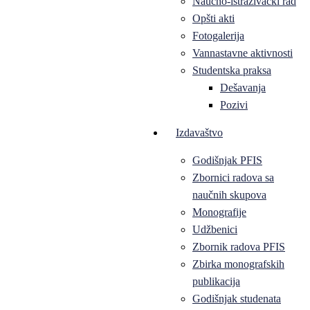
Naučno-istraživački rad
Opšti akti
Fotogalerija
Vannastavne aktivnosti
Studentska praksa
Dešavanja
Pozivi
Izdavaštvo
Godišnjak PFIS
Zbornici radova sa
naučnih skupova
Monografije
Udžbenici
Zbornik radova PFIS
Zbirka monografskih
publikacija
Godišnjak studenata