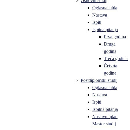
Osnovni studij
Oglasna tabla
Nastava
Ispiti
Ispitna pitanja
Prva godina
Druga
godina
Treća godina
Četvrta
godina
Postdiplomski studij
Oglasna tabla
Nastava
Ispiti
Ispitna pitanja
Nastavni plan
Master studij