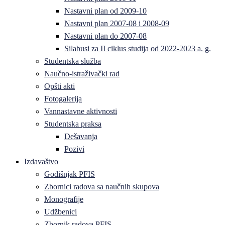
Nastavni plan od 2009-10
Nastavni plan 2007-08 i 2008-09
Nastavni plan do 2007-08
Silabusi za II ciklus studija od 2022-2023 a. g.
Studentska služba
Naučno-istraživački rad
Opšti akti
Fotogalerija
Vannastavne aktivnosti
Studentska praksa
Dešavanja
Pozivi
Izdavaštvo
Godišnjak PFIS
Zbornici radova sa naučnih skupova
Monografije
Udžbenici
Zbornik radova PFIS