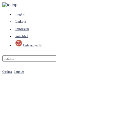
English
Linkovi
Impresum
Web Mail
Univerzitet IS
Ćirilica
Latinica