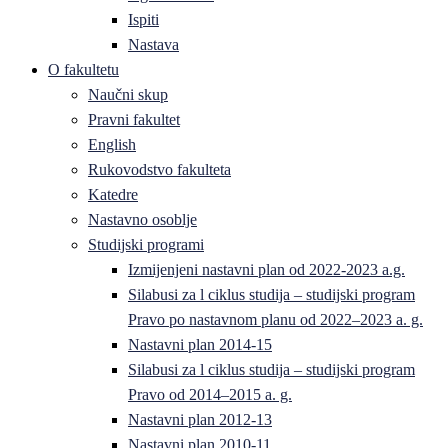
Ispiti
Nastava
O fakultetu
Naučni skup
Pravni fakultet
English
Rukovodstvo fakulteta
Katedre
Nastavno osoblje
Studijski programi
Izmijenjeni nastavni plan od 2022-2023 a.g.
Silabusi za l ciklus studija – studijski program
Pravo po nastavnom planu od 2022–2023 a. g.
Nastavni plan 2014-15
Silabusi za l ciklus studija – studijski program
Pravo od 2014–2015 a. g.
Nastavni plan 2012-13
Nastavni plan 2010-11