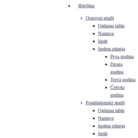
Bijeljina
Osnovni studij
Oglasna tabla
Nastava
Ispiti
Ispitna pitanja
Prva godina
Druga
godina
Treća godina
Četvrta
godina
Postdiplomski studij
Oglasna tabla
Nastava
Ispitna pitanja
Ispiti