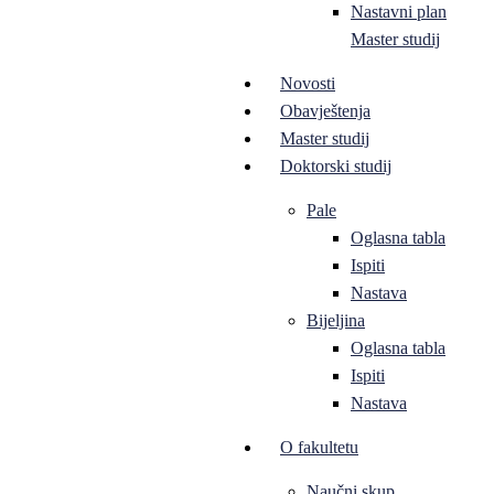
Nastavni plan
Master studij
Novosti
Obavještenja
Master studij
Doktorski studij
Pale
Oglasna tabla
Ispiti
Nastava
Bijeljina
Oglasna tabla
Ispiti
Nastava
O fakultetu
Naučni skup