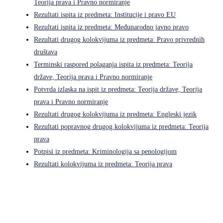
Teorija prava i Pravno normiranje
Rezultati ispita iz predmeta: Institucije i pravo EU
Rezultati ispita iz predmeta: Međunarodno javno pravo
Rezultati drugog kolokvijuma iz predmeta: Pravo privrednih
društava
Terminski raspored polaganja ispita iz predmeta: Teorija
države, Teorija prava i Pravno normiranje
Potvrda izlaska na ispit iz predmeta: Teorija države, Teorija
prava i Pravno normiranje
Rezultati drugog kolokvijuma iz predmeta: Engleski jezik
Rezultati popravnog drugog kolokvijuma iz predmeta: Teorija
prava
Potpisi iz predmeta: Kriminologija sa penologijom
Rezultati kolokvijuma iz predmeta: Teorija prava