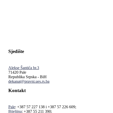
Pravni fakultet Univerziteta u Istočnom Sarajevu
Sjedište
Alekse Šantića br.3
71420 Pale
Republika Srpska - BiH
dekanat@pravni.ues.rs.ba
Kontakt
Pale
: +387 57 227 138 i +387 57 226 609;
Bijeljina
: +387 55 211 390;