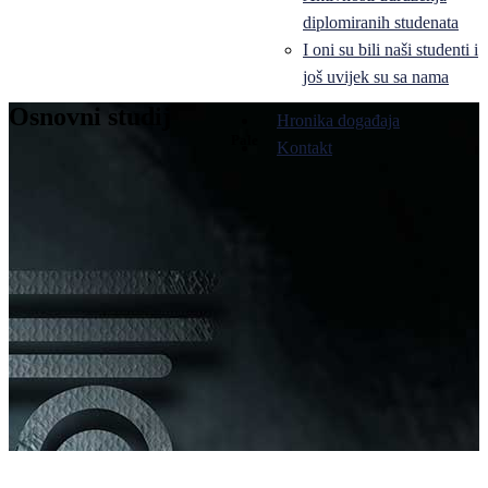
diplomiranih studenata
I oni su bili naši studenti i
još uvijek su sa nama
Osnovni studij
Hronika događaja
Pale
Kontakt