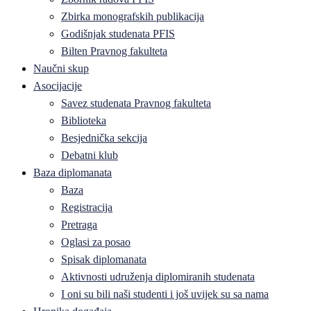
Zbirka monografskih publikacija
Godišnjak studenata PFIS
Bilten Pravnog fakulteta
Naučni skup
Asocijacije
Savez studenata Pravnog fakulteta
Biblioteka
Besjednička sekcija
Debatni klub
Baza diplomanata
Baza
Registracija
Pretraga
Oglasi za posao
Spisak diplomanata
Aktivnosti udruženja diplomiranih studenata
I oni su bili naši studenti i još uvijek su sa nama