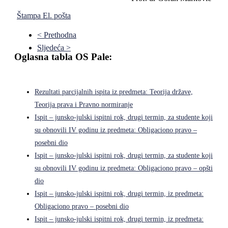
Štampa
El. pošta
< Prethodna
Sljedeća >
Oglasna tabla OS Pale:
Rezultati parcijalnih ispita iz predmeta: Teorija države,
Teorija prava i Pravno normiranje
Ispit – junsko-julski ispitni rok, drugi termin, za studente koji
su obnovili IV godinu iz predmeta: Obligaciono pravo –
posebni dio
Ispit – junsko-julski ispitni rok, drugi termin, za studente koji
su obnovili IV godinu iz predmeta: Obligaciono pravo – opšti
dio
Ispit – junsko-julski ispitni rok, drugi termin, iz predmeta:
Obligaciono pravo – posebni dio
Ispit – junsko-julski ispitni rok, drugi termin, iz predmeta: