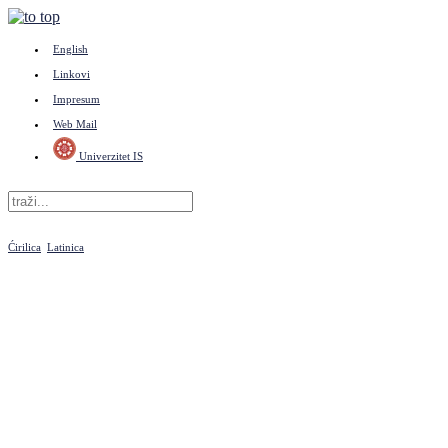
English
Linkovi
Impresum
Web Mail
Univerzitet IS
Ćirilica
Latinica