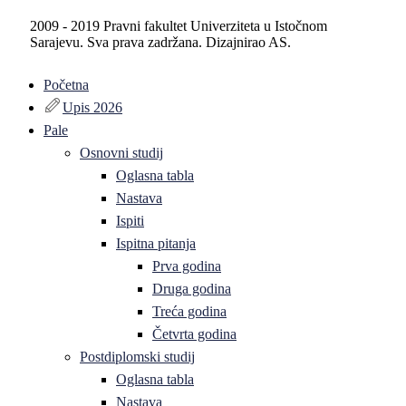
2009 - 2019 Pravni fakultet Univerziteta u Istočnom
Sarajevu. Sva prava zadržana. Dizajnirao AS.
Početna
Upis 2026
Pale
Osnovni studij
Oglasna tabla
Nastava
Ispiti
Ispitna pitanja
Prva godina
Druga godina
Treća godina
Četvrta godina
Postdiplomski studij
Oglasna tabla
Nastava