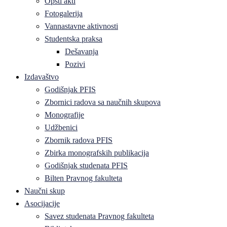
Opšti akti
Fotogalerija
Vannastavne aktivnosti
Studentska praksa
Dešavanja
Pozivi
Izdavaštvo
Godišnjak PFIS
Zbornici radova sa naučnih skupova
Monografije
Udžbenici
Zbornik radova PFIS
Zbirka monografskih publikacija
Godišnjak studenata PFIS
Bilten Pravnog fakulteta
Naučni skup
Asocijacije
Savez studenata Pravnog fakulteta