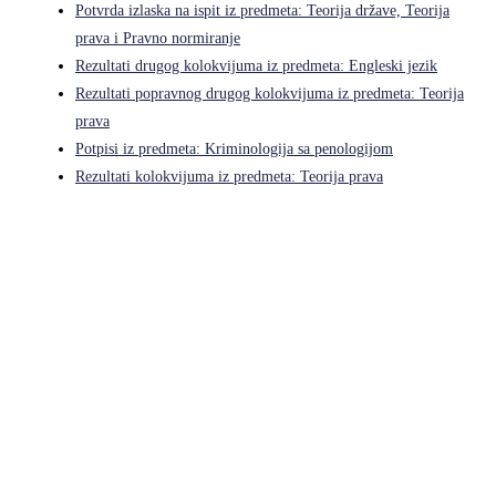
Potvrda izlaska na ispit iz predmeta: Teorija države, Teorija
prava i Pravno normiranje
Rezultati drugog kolokvijuma iz predmeta: Engleski jezik
Rezultati popravnog drugog kolokvijuma iz predmeta: Teorija
prava
Potpisi iz predmeta: Kriminologija sa penologijom
Rezultati kolokvijuma iz predmeta: Teorija prava
Pravni fakultet Univerziteta u Istočnom Sarajevu