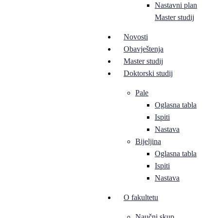
Nastavni plan
Master studij
Novosti
Obavještenja
Master studij
Doktorski studij
Pale
Oglasna tabla
Ispiti
Nastava
Bijeljina
Oglasna tabla
Ispiti
Nastava
O fakultetu
Naučni skup