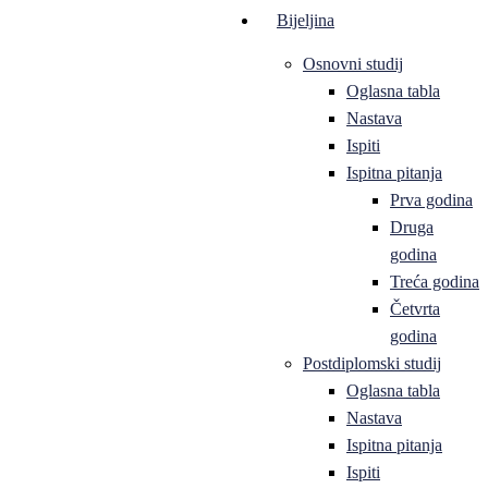
Bijeljina
Osnovni studij
Oglasna tabla
Nastava
Ispiti
Ispitna pitanja
Prva godina
Druga
godina
Treća godina
Četvrta
godina
Postdiplomski studij
Oglasna tabla
Nastava
Ispitna pitanja
Ispiti