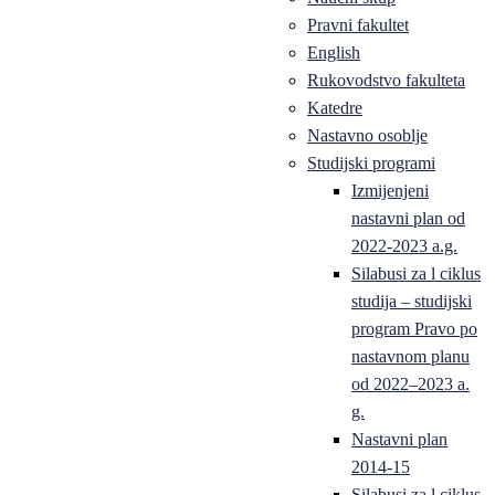
Pravni fakultet
English
Rukovodstvo fakulteta
Katedre
Nastavno osoblje
Studijski programi
Izmijenjeni
nastavni plan od
2022-2023 a.g.
Silabusi za l ciklus
studija – studijski
program Pravo po
nastavnom planu
od 2022–2023 a.
g.
Nastavni plan
2014-15
Silabusi za l ciklus