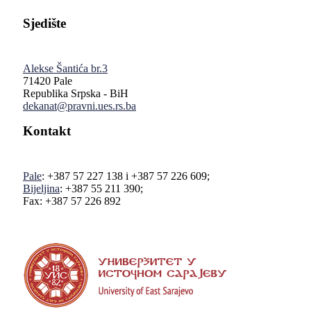
Sjedište
Alekse Šantića br.3
71420 Pale
Republika Srpska - BiH
dekanat@pravni.ues.rs.ba
Kontakt
Pale
: +387 57 227 138 i +387 57 226 609;
Bijeljina
: +387 55 211 390;
Fax: +387 57 226 892