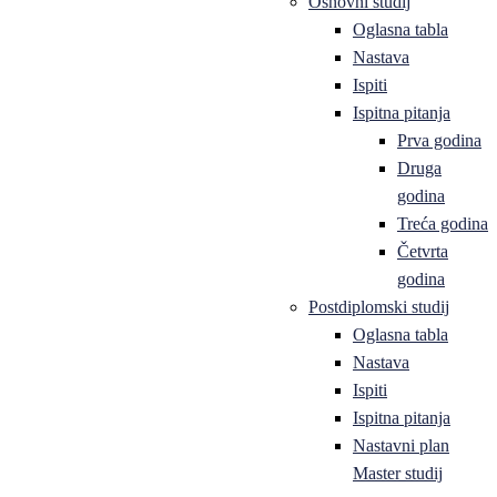
Osnovni studij
Oglasna tabla
Nastava
Ispiti
Ispitna pitanja
Prva godina
Druga
godina
Treća godina
Četvrta
godina
Postdiplomski studij
Oglasna tabla
Nastava
Ispiti
Ispitna pitanja
Nastavni plan
Master studij