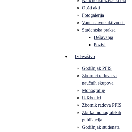
Naučno-istraživački rad
Opšti akti
Fotogalerija
Vannastavne aktivnosti
Studentska praksa
Dešavanja
Pozivi
Izdavaštvo
Godišnjak PFIS
Zbornici radova sa
naučnih skupova
Monografije
Udžbenici
Zbornik radova PFIS
Zbirka monografskih
publikacija
Godišnjak studenata