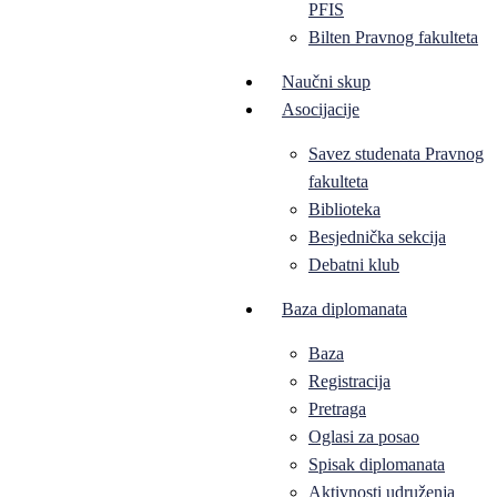
PFIS
Bilten Pravnog fakulteta
Naučni skup
Asocijacije
Savez studenata Pravnog
fakulteta
Biblioteka
Besjednička sekcija
Debatni klub
Baza diplomanata
Baza
Registracija
Pretraga
Oglasi za posao
Spisak diplomanata
Aktivnosti udruženja