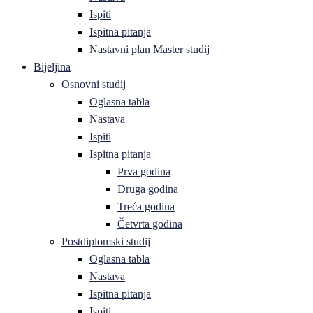
Ispiti
Ispitna pitanja
Nastavni plan Master studij
Bijeljina
Osnovni studij
Oglasna tabla
Nastava
Ispiti
Ispitna pitanja
Prva godina
Druga godina
Treća godina
Četvrta godina
Postdiplomski studij
Oglasna tabla
Nastava
Ispitna pitanja
Ispiti