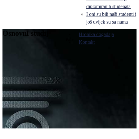
diplomiranih studenata
I oni su bili naši studenti i
još uvijek su sa nama
Osnovni studij
Hronika događaja
Pale
Kontakt