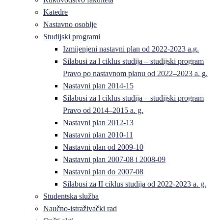
Katedre
Nastavno osoblje
Studijski programi
Izmijenjeni nastavni plan od 2022-2023 a.g.
Silabusi za l ciklus studija – studijski program
Pravo po nastavnom planu od 2022–2023 a. g.
Nastavni plan 2014-15
Silabusi za l ciklus studija – studijski program
Pravo od 2014–2015 a. g.
Nastavni plan 2012-13
Nastavni plan 2010-11
Nastavni plan od 2009-10
Nastavni plan 2007-08 i 2008-09
Nastavni plan do 2007-08
Silabusi za II ciklus studija od 2022-2023 a. g.
Studentska služba
Naučno-istraživački rad