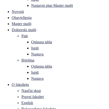
Nastavni plan Master studij
Novosti
Obavještenja
Master studij
Doktorski studij
Pale
Oglasna tabla
Ispiti
Nastava
Bijeljina
Oglasna tabla
Ispiti
Nastava
O fakultetu
Naučni skup
Pravni fakultet
English
Rukovodstvo fakulteta