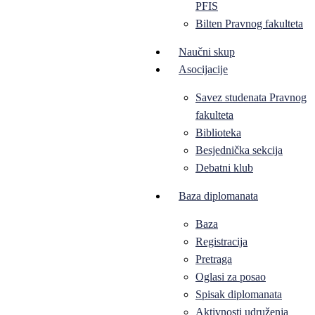
PFIS
Bilten Pravnog fakulteta
Naučni skup
Asocijacije
Savez studenata Pravnog
fakulteta
Biblioteka
Besjednička sekcija
Debatni klub
Baza diplomanata
Baza
Registracija
Pretraga
Oglasi za posao
Spisak diplomanata
Aktivnosti udruženja