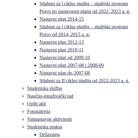
Silabusi za l ciklus studija – studijski program
Pravo po nastavnom planu od 2022–2023 a. g.
Nastavni plan 2014-15
Silabusi za l ciklus studija – studijski program
Pravo od 2014–2015 a. g.
Nastavni plan 2012-13
Nastavni plan 2010-11
Nastavni plan od 2009-10
Nastavni plan 2007-08 i 2008-09
Nastavni plan do 2007-08
Silabusi za II ciklus studija od 2022-2023 a. g.
Studentska služba
Naučno-istraživački rad
Opšti akti
Fotogalerija
Vannastavne aktivnosti
Studentska praksa
Dešavanja