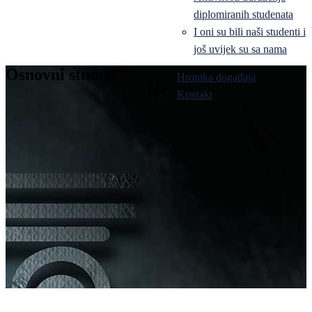
diplomiranih studenata
I oni su bili naši studenti i
još uvijek su sa nama
Osnovni studij
Hronika događaja
Pale
Kontakt