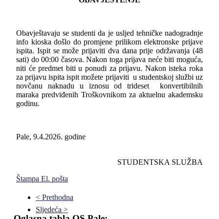
Obavještavaju se studenti da je usljed tehničke nadogradnje
info kioska došlo do promjene prilikom elektronske prijave
ispita. Ispit se može prijaviti dva dana prije održavanja (48
sati) do 00:00 časova. Nakon toga prijava neće biti moguća,
niti će predmet biti u ponudi za prijavu. Nakon isteka roka
za prijavu ispita ispit možete prijaviti u studentskoj službi uz
novčanu naknadu u iznosu od trideset konvertibilnih
maraka predviđenih Troškovnikom za aktuelnu akademsku
godinu.
Pale, 9.4.2026. godine
STUDENTSKA SLUŽBA
Štampa
El. pošta
< Prethodna
Sljedeća >
Oglasna tabla OS Pale: