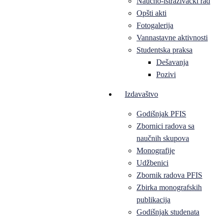
Naučno-istraživački rad
Opšti akti
Fotogalerija
Vannastavne aktivnosti
Studentska praksa
Dešavanja
Pozivi
Izdavaštvo
Godišnjak PFIS
Zbornici radova sa
naučnih skupova
Monografije
Udžbenici
Zbornik radova PFIS
Zbirka monografskih
publikacija
Godišnjak studenata