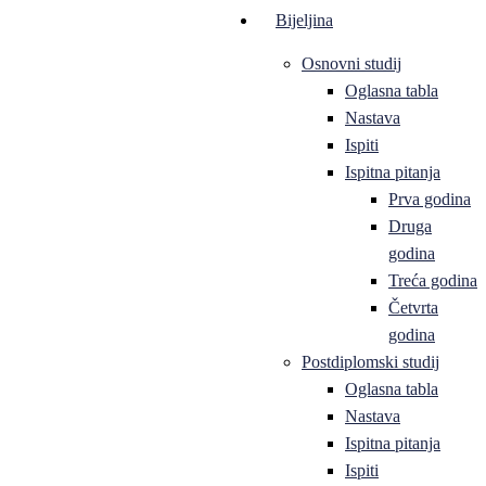
Bijeljina
Osnovni studij
Oglasna tabla
Nastava
Ispiti
Ispitna pitanja
Prva godina
Druga
godina
Treća godina
Četvrta
godina
Postdiplomski studij
Oglasna tabla
Nastava
Ispitna pitanja
Ispiti