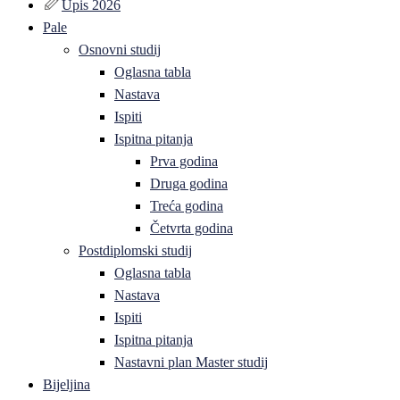
Upis 2026
Pale
Osnovni studij
Oglasna tabla
Nastava
Ispiti
Ispitna pitanja
Prva godina
Druga godina
Treća godina
Četvrta godina
Postdiplomski studij
Oglasna tabla
Nastava
Ispiti
Ispitna pitanja
Nastavni plan Master studij
Bijeljina