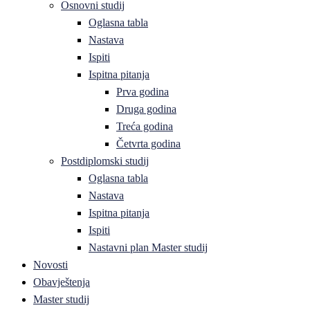
Osnovni studij
Oglasna tabla
Nastava
Ispiti
Ispitna pitanja
Prva godina
Druga godina
Treća godina
Četvrta godina
Postdiplomski studij
Oglasna tabla
Nastava
Ispitna pitanja
Ispiti
Nastavni plan Master studij
Novosti
Obavještenja
Master studij