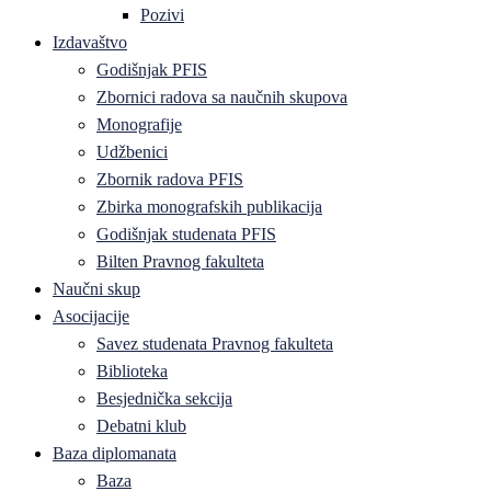
Pozivi
Izdavaštvo
Godišnjak PFIS
Zbornici radova sa naučnih skupova
Monografije
Udžbenici
Zbornik radova PFIS
Zbirka monografskih publikacija
Godišnjak studenata PFIS
Bilten Pravnog fakulteta
Naučni skup
Asocijacije
Savez studenata Pravnog fakulteta
Biblioteka
Besjednička sekcija
Debatni klub
Baza diplomanata
Baza