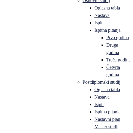
Osnovni studij
Oglasna tabla
Nastava
Ispiti
Ispitna pitanja
Prva godina
Druga
godina
Treća godina
Četvrta
godina
Postdiplomski studij
Oglasna tabla
Nastava
Ispiti
Ispitna pitanja
Nastavni plan
Master studij