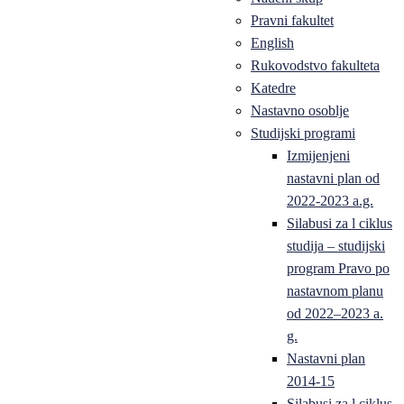
Pravni fakultet
English
Rukovodstvo fakulteta
Katedre
Nastavno osoblje
Studijski programi
Izmijenjeni
nastavni plan od
2022-2023 a.g.
Silabusi za l ciklus
studija – studijski
program Pravo po
nastavnom planu
od 2022–2023 a.
g.
Nastavni plan
2014-15
Silabusi za l ciklus