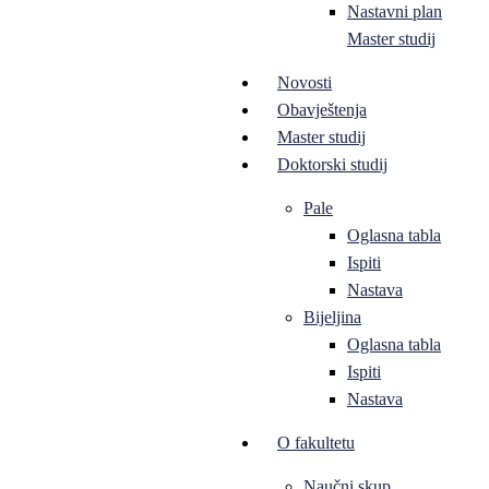
Nastavni plan
Master studij
Novosti
Obavještenja
Master studij
Doktorski studij
Pale
Oglasna tabla
Ispiti
Nastava
Bijeljina
Oglasna tabla
Ispiti
Nastava
O fakultetu
Naučni skup