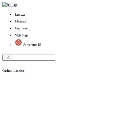
English
Linkovi
Impresum
Web Mail
Univerzitet IS
Ćirilica
Latinica