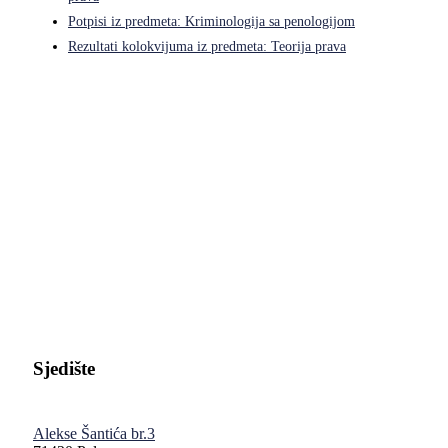
Potpisi iz predmeta: Kriminologija sa penologijom
Rezultati kolokvijuma iz predmeta: Teorija prava
Pravni fakultet Univerziteta u Istočnom Sarajevu
Sjedište
Alekse Šantića br.3