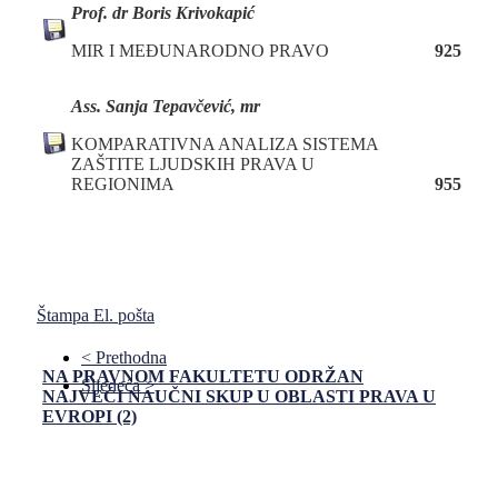
Prof. dr Boris Krivokapić
MIR I MEĐUNARODNO PRAVO
925
Ass. Sanja Tepavčević, mr
KOMPARATIVNA ANALIZA SISTEMA
ZAŠTITE LJUDSKIH PRAVA U
REGIONIMA
955
Štampa
El. pošta
< Prethodna
NA PRAVNOM FAKULTETU ODRŽAN
Sljedeća >
NAJVEĆI NAUČNI SKUP U OBLASTI PRAVA U
EVROPI (2)