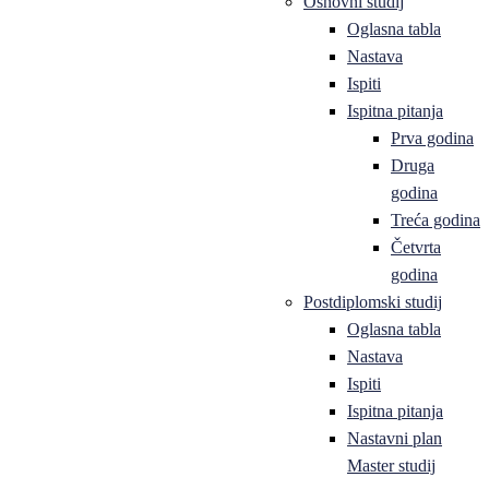
Osnovni studij
Oglasna tabla
Nastava
Ispiti
Ispitna pitanja
Prva godina
Druga
godina
Treća godina
Četvrta
godina
Postdiplomski studij
Oglasna tabla
Nastava
Ispiti
Ispitna pitanja
Nastavni plan
Master studij