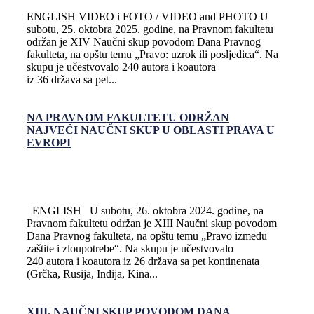
ENGLISH VIDEO i FOTO / VIDEO and PHOTO U
subotu, 25. oktobra 2025. godine, na Pravnom fakultetu
održan je XIV Naučni skup povodom Dana Pravnog
fakulteta, na opštu temu „Pravo: uzrok ili posljedica“. Na
skupu je učestvovalo 240 autora i koautora
iz 36 država sa pet...
NA PRAVNOM FAKULTETU ODRŽAN
NAJVEĆI NAUČNI SKUP U OBLASTI PRAVA U
EVROPI
ENGLISH U subotu, 26. oktobra 2024. godine, na
Pravnom fakultetu održan je XIII Naučni skup povodom
Dana Pravnog fakulteta, na opštu temu „Pravo između
zaštite i zloupotrebe“. Na skupu je učestvovalo
240 autora i koautora iz 26 država sa pet kontinenata
(Grčka, Rusija, Indija, Kina...
XIII. NAUČNI SKUP POVODOM DANA