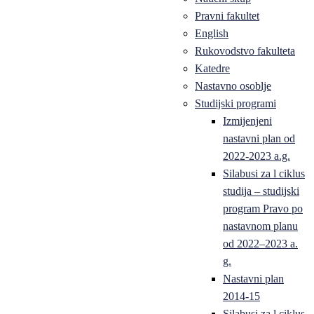
Pravni fakultet
English
Rukovodstvo fakulteta
Katedre
Nastavno osoblje
Studijski programi
Izmijenjeni
nastavni plan od
2022-2023 a.g.
Silabusi za l ciklus
studija – studijski
program Pravo po
nastavnom planu
od 2022–2023 a.
g.
Nastavni plan
2014-15
Silabusi za l ciklus