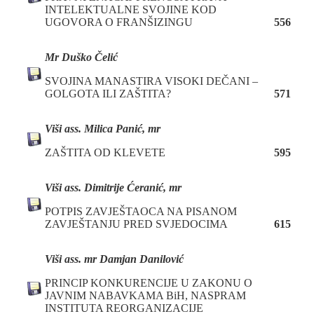
INTELEKTUALNE SVOJINE KOD
UGOVORA O FRANŠIZINGU
556
M
r Duško Čelić
SVOJINA MANASTIRA VISOKI DEČANI –
GOLGOTA ILI ZAŠTITA?
571
Viši ass. Milica Panić, mr
ZAŠTITA OD KLEVETE
595
Viši ass. Dimitrije Ćeranić, mr
POTPIS ZAVJEŠTAOCA NA PISANOM
ZAVJEŠTANJU PRED SVJEDOCIMA
615
Viši ass. mr Damjan Danilović
PRINCIP KONKURENCIJE U ZAKONU O
JAVNIM NABAVKAMA BiH, NASPRAM
INSTITUTA REORGANIZACIJE