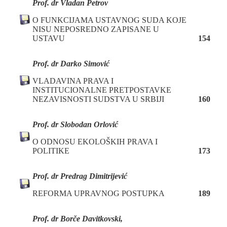
Prof. dr Vladan Petrov
O FUNKCIJAMA USTAVNOG SUDA KOJE
NISU NEPOSREDNO ZAPISANE U
USTAVU
154
Prof. dr Darko Simović
VLADAVINA PRAVA I
INSTITUCIONALNE PRETPOSTAVKE
NEZAVISNOSTI SUDSTVA U SRBIJI
160
P
rof. dr
Slobodan Orlović
O ODNOSU EKOLOŠKIH PRAVA I
POLITIKE
173
Prof. dr Predrag Dimitrijević
REFORMA UPRAVNOG POSTUPKA
189
P
rof. dr
Borče Davitkovski,