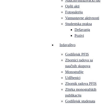
Naučno-istraživački rad
Opšti akti
Fotogalerija
Vannastavne aktivnosti
Studentska praksa
Dešavanja
Pozivi
Izdavaštvo
Godišnjak PFIS
Zbornici radova sa
naučnih skupova
Monografije
Udžbenici
Zbornik radova PFIS
Zbirka monografskih
publikacija
Godišnjak studenata