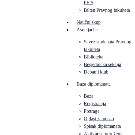
PFIS
Bilten Pravnog fakulteta
Naučni skup
Asocijacije
Savez studenata Pravnog
fakulteta
Biblioteka
Besjednička sekcija
Debatni klub
Baza diplomanata
Baza
Registracija
Pretraga
Oglasi za posao
Spisak diplomanata
Aktivnosti udruženja