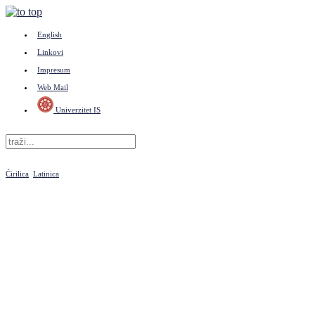
English
Linkovi
Impresum
Web Mail
Univerzitet IS
Ćirilica
Latinica