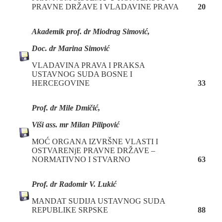
PRAVNE DRŽAVE I VLADAVINE PRAVA
20
Akademik prof. dr Miodrag Simović,
Doc. dr Marina Simović
VLADAVINA PRAVA I PRAKSA
USTAVNOG SUDA BOSNE I
HERCEGOVINE
33
P
rof. dr
Mile Dmičić,
Viši ass. mr Milan Pilipović
MOĆ ORGANA IZVRŠNE VLASTI I
OSTVARENjE PRAVNE DRŽAVE –
NORMATIVNO I STVARNO
63
P
rof. dr
Radomir V. Lukić
MANDAT SUDIJA USTAVNOG SUDA
REPUBLIKE SRPSKE
88