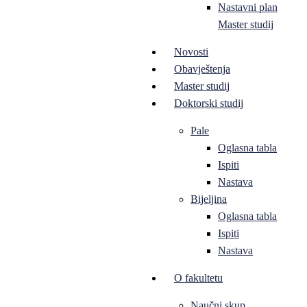
Nastavni plan
Master studij
Novosti
Obavještenja
Master studij
Doktorski studij
Pale
Oglasna tabla
Ispiti
Nastava
Bijeljina
Oglasna tabla
Ispiti
Nastava
O fakultetu
Naučni skup