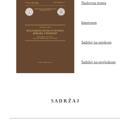
Naslovna strana
Impresum
Sadržaj na srpskom
Sadržaj na engleskom
S
A D R Ž A J