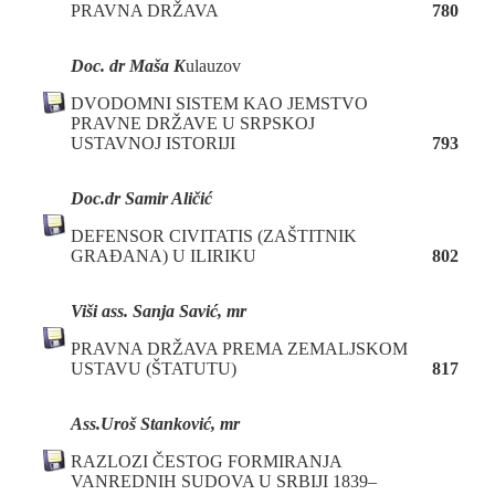
PRAVNA DRŽAVA
780
Doc. dr Maša K
ulauzov
DVODOMNI SISTEM KAO JEMSTVO
PRAVNE DRŽAVE U SRPSKOJ
USTAVNOJ ISTORIJI
793
Doc
.
d
r Samir Aličić
DEFENSOR CIVITATIS (ZAŠTITNIK
GRAĐANA) U ILIRIKU
802
Viši as
s.
Sanja Savić, mr
PRAVNA DRŽAVA PREMA ZEMALJSKOM
USTAVU (ŠTATUTU)
817
Ass.
Uroš Stanković
, mr
RAZLOZI ČESTOG FORMIRANJA
VANREDNIH SUDOVA U SRBIJI 1839–