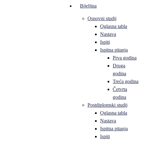
Bijeljina
Osnovni studij
Oglasna tabla
Nastava
Ispiti
Ispitna pitanja
Prva godina
Druga
godina
Treća godina
Četvrta
godina
Postdiplomski studij
Oglasna tabla
Nastava
Ispitna pitanja
Ispiti