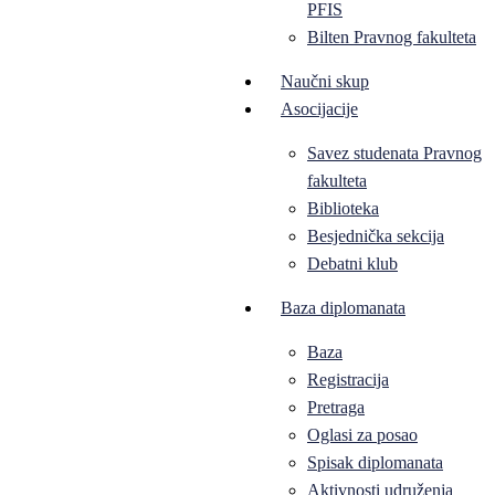
PFIS
Bilten Pravnog fakulteta
Naučni skup
Asocijacije
Savez studenata Pravnog
fakulteta
Biblioteka
Besjednička sekcija
Debatni klub
Baza diplomanata
Baza
Registracija
Pretraga
Oglasi za posao
Spisak diplomanata
Aktivnosti udruženja