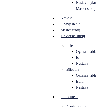
Nastavni plan
Master studij
Novosti
Obavještenja
Master studij
Doktorski studij
Pale
Oglasna tabla
Ispiti
Nastava
Bijeljina
Oglasna tabla
Ispiti
Nastava
O fakultetu
Naučni skup