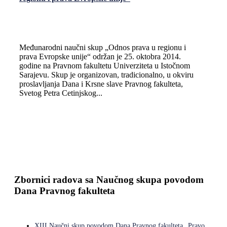
Međunarodni naučni skup „Odnos prava u regionu i
prava Evropske unije“ održan je 25. oktobra 2014.
godine na Pravnom fakultetu Univerziteta u Istočnom
Sarajevu. Skup je organizovan, tradicionalno, u okviru
proslavlјanja Dana i Krsne slave Pravnog fakulteta,
Svetog Petra Cetinjskog...
Zbornici radova sa Naučnog skupa povodom
Dana Pravnog fakulteta
XIII Naučni skup povodom Dana Pravnog fakulteta „Pravo