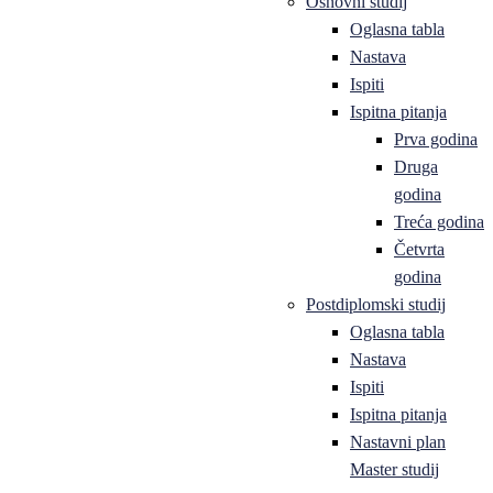
Osnovni studij
Oglasna tabla
Nastava
Ispiti
Ispitna pitanja
Prva godina
Druga
godina
Treća godina
Četvrta
godina
Postdiplomski studij
Oglasna tabla
Nastava
Ispiti
Ispitna pitanja
Nastavni plan
Master studij