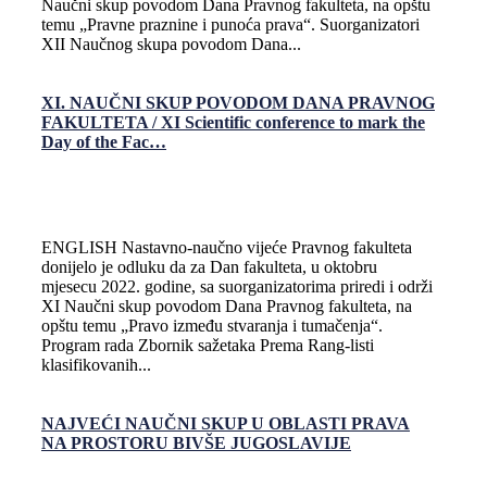
Naučni skup povodom Dana Pravnog fakulteta, na opštu
temu „Pravne praznine i punoća prava“. Suorganizatori
XII Naučnog skupa povodom Dana...
XI. NAUČNI SKUP POVODOM DANA PRAVNOG
FAKULTETA / XI Scientific conference to mark the
Day of the Fac…
ENGLISH Nastavno-naučno vijeće Pravnog fakulteta
donijelo je odluku da za Dan fakulteta, u oktobru
mjesecu 2022. godine, sa suorganizatorima priredi i održi
XI Naučni skup povodom Dana Pravnog fakulteta, na
opštu temu „Pravo između stvaranja i tumačenja“.
Program rada Zbornik sažetaka Prema Rang-listi
klasifikovanih...
NAJVEĆI NAUČNI SKUP U OBLASTI PRAVA
NA PROSTORU BIVŠE JUGOSLAVIJE