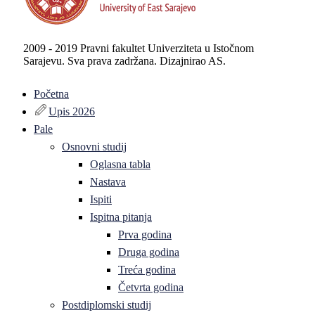
2009 - 2019 Pravni fakultet Univerziteta u Istočnom
Sarajevu. Sva prava zadržana. Dizajnirao AS.
Početna
Upis 2026
Pale
Osnovni studij
Oglasna tabla
Nastava
Ispiti
Ispitna pitanja
Prva godina
Druga godina
Treća godina
Četvrta godina
Postdiplomski studij