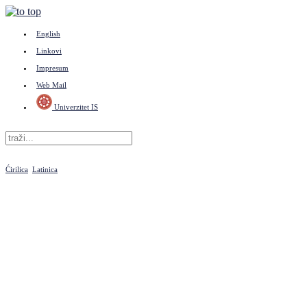
English
Linkovi
Impresum
Web Mail
Univerzitet IS
Ćirilica
Latinica