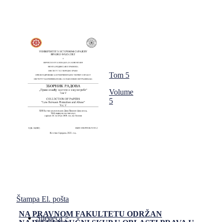
Tom 5
Volume
5
Štampa
El. pošta
NA PRAVNOM FAKULTETU ODRŽAN
Sljedeća >