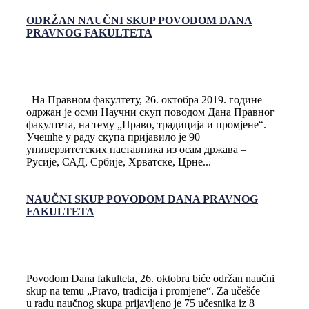
ODRŽAN NAUČNI SKUP POVODOM DANA
PRAVNOG FAKULTETA
На Правном факултету, 26. октобра 2019. године
одржан је осми Научни скуп поводом Дана Правног
факултета, на тему „Право, традиција и промјене“.
Учешће у раду скупа пријавило је 90
универзитетских наставника из осам држава –
Русије, САД, Србије, Хрватске, Црне...
NAUČNI SKUP POVODOM DANA PRAVNOG
FAKULTETA
Povodom Dana fakulteta, 26. oktobra biće održan naučni
skup na temu „Pravo, tradicija i promjene“. Za učešće
u radu naučnog skupa prijavljeno je 75 učesnika iz 8