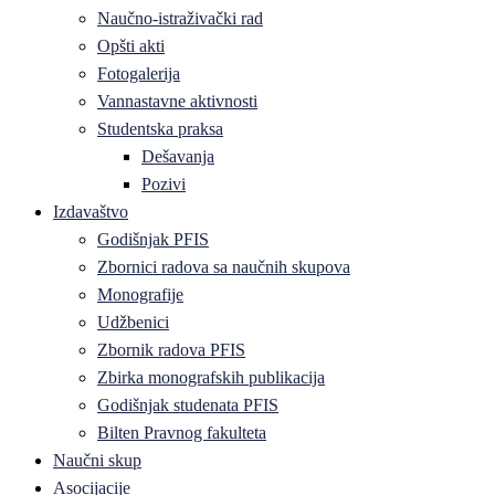
Naučno-istraživački rad
Opšti akti
Fotogalerija
Vannastavne aktivnosti
Studentska praksa
Dešavanja
Pozivi
Izdavaštvo
Godišnjak PFIS
Zbornici radova sa naučnih skupova
Monografije
Udžbenici
Zbornik radova PFIS
Zbirka monografskih publikacija
Godišnjak studenata PFIS
Bilten Pravnog fakulteta
Naučni skup
Asocijacije