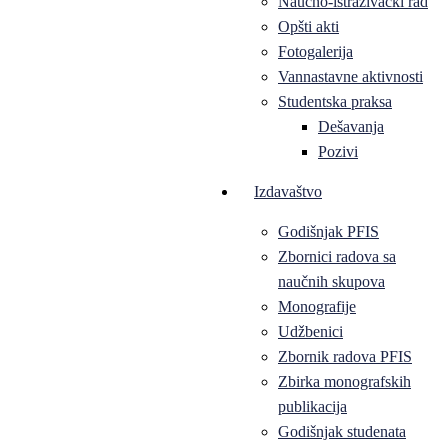
Naučno-istraživački rad
Opšti akti
Fotogalerija
Vannastavne aktivnosti
Studentska praksa
Dešavanja
Pozivi
Izdavaštvo
Godišnjak PFIS
Zbornici radova sa
naučnih skupova
Monografije
Udžbenici
Zbornik radova PFIS
Zbirka monografskih
publikacija
Godišnjak studenata