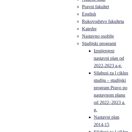
Pravni fakultet
English
Rukovodstvo fakulteta
Katedre
Nastavno osoblje
Studijski programi
Izmijenjeni
nastavni plan od
2022-2023 a.g.
Silabusi za l ciklus
studija – studijski
program Pravo po
nastavnom planu
od 2022–2023 a.
g.
Nastavni plan
2014-15
Silabusi za l ciklus