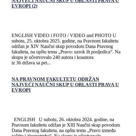
NAJVEĆI NAUČNI SKUP U OBLASTI PRAVA U
EVROPI (2)
ENGLISH VIDEO i FOTO / VIDEO and PHOTO U
subotu, 25. oktobra 2025. godine, na Pravnom fakultetu
održan je XIV Naučni skup povodom Dana Pravnog
fakulteta, na opštu temu „Pravo: uzrok ili posljedica“. Na
skupu je učestvovalo 240 autora i koautora
iz 36 država sa pet...
NA PRAVNOM FAKULTETU ODRŽAN
NAJVEĆI NAUČNI SKUP U OBLASTI PRAVA U
EVROPI
ENGLISH U subotu, 26. oktobra 2024. godine, na
Pravnom fakultetu održan je XIII Naučni skup povodom
Dana Pravnog fakulteta, na opštu temu „Pravo između
zaštite i zloupotrebe“. Na skupu je učestvovalo