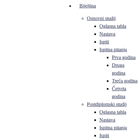
Bijeljina
Osnovni studij
Oglasna tabla
Nastava
Ispiti
Ispitna pitanja
Prva godina
Druga
godina
Treća godina
Četvrta
godina
Postdiplomski studij
Oglasna tabla
Nastava
Ispitna pitanja
Ispiti