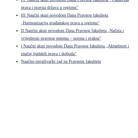
prava i pravna država u regionu“
III Naučni skup povodom Dana Pravnog fakulteta
„Harmonizacija građanskog prava u regionu“
II Naučni skup povodom Dana Pravnog fakulteta „Načela i
vrijednosti pravnog sistema – norma i praksa“
l Naučni skup povodom Dana Pravnog fakulteta „Aktuelnost i
značaj ljudskih prava i sloboda“
Naučno-istraživački rad na Pravnom fakultetu
Pravni fakultet Univerziteta u Istočnom Sarajevu