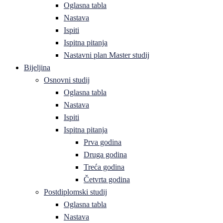
Oglasna tabla
Nastava
Ispiti
Ispitna pitanja
Nastavni plan Master studij
Bijeljina
Osnovni studij
Oglasna tabla
Nastava
Ispiti
Ispitna pitanja
Prva godina
Druga godina
Treća godina
Četvrta godina
Postdiplomski studij
Oglasna tabla
Nastava