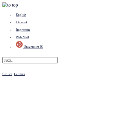
English
Linkovi
Impresum
Web Mail
Univerzitet IS
Ćirilica
Latinica