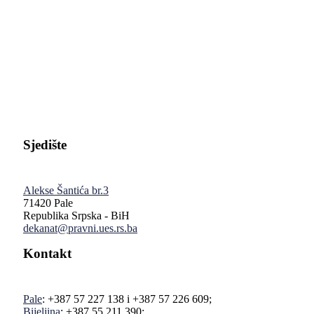
Pravni fakultet Univerziteta u Istočnom Sarajevu
Sjedište
Alekse Šantića br.3
71420 Pale
Republika Srpska - BiH
dekanat@pravni.ues.rs.ba
Kontakt
Pale
: +387 57 227 138 i +387 57 226 609;
Bijeljina
: +387 55 211 390;