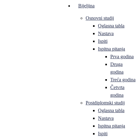
Bijeljina
Osnovni studij
Oglasna tabla
Nastava
Ispiti
Ispitna pitanja
Prva godina
Druga
godina
Treća godina
Četvrta
godina
Postdiplomski studij
Oglasna tabla
Nastava
Ispitna pitanja
Ispiti