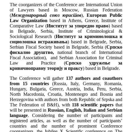
The coorganizers of the Conference are International Union
of Lawyers based in Moscow, Russian Federation
(
Международный союз юристов
),
European Public
Law Organization
based in Athens, Greece, Institute of
Comparative Law (
Институт за упоредно право
) based
in Belgrade, Serbia, Institute of Criminological &
Sociological Research (
Институт за криминолошка и
социолошка истраживања
) based in Belgrade, Serbia,
Serbian Fiscal Society based in Belgrade, Serbia (
Српско
фискално друштво
,
national branch of International
Fiscal Association), and Serbian Association for Criminal
Law and Practice (
Српско удружење за
кривичноправну теориjу и праксу
) based in Belgrade.
The Conference will gather
137 authors and coauthors
from 15 countries
(Russia, Italy, Germany, Romania,
Hungary, Bulgaria, Greece, Austria, India, Peru, Serbia,
North Macedonia, Croatia, Montenegro and Bosnia and
Herzegovina with authors from both Republic of Srpska and
The Federation of B&H), with
118 scientific papers
that
will be presented in
Russian, English, Italian and Serbian
language
. Considering the number of participants and
registered articles, as well as the number of participants’
countries and the number of prominent Conference
coorganizers, the Jubilee X Scientific conference on The