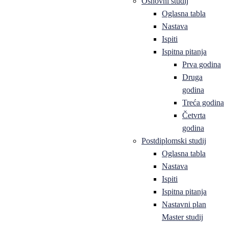
Osnovni studij
Oglasna tabla
Nastava
Ispiti
Ispitna pitanja
Prva godina
Druga
godina
Treća godina
Četvrta
godina
Postdiplomski studij
Oglasna tabla
Nastava
Ispiti
Ispitna pitanja
Nastavni plan
Master studij