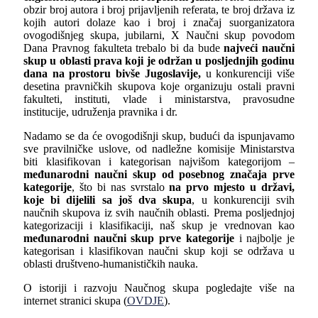
obzir broj autora i broj prijavljenih referata, te broj država iz
kojih autori dolaze kao i broj i značaj suorganizatora
ovogodišnjeg skupa, jubilarni, X Naučni skup povodom
Dana Pravnog fakulteta trebalo bi da bude
najveći naučni
skup u oblasti prava koji je održan u posljednjih godinu
dana na prostoru bivše Jugoslavije,
u konkurenciji više
desetina pravničkih skupova koje organizuju ostali pravni
fakulteti, instituti, vlade i ministarstva, pravosudne
institucije, udruženja pravnika i dr.
Nadamo se da će ovogodišnji skup, budući da ispunjavamo
sve pravilničke uslove, od nadležne komisije Ministarstva
biti klasifikovan i kategorisan najvišom kategorijom –
međunarodni naučni skup od posebnog značaja prve
kategorije
, što bi nas svrstalo
na prvo mjesto u državi,
koje bi dijelili sa još dva skupa
, u konkurenciji svih
naučnih skupova iz svih naučnih oblasti. Prema posljednjoj
kategorizaciji i klasifikaciji, naš skup je vrednovan kao
međunarodni naučni skup prve kategorije
i najbolje je
kategorisan i klasifikovan naučni skup koji se održava u
oblasti društveno-humanističkih nauka.
O istoriji i razvoju Naučnog skupa pogledajte više na
internet stranici skupa (
OVDJE
).