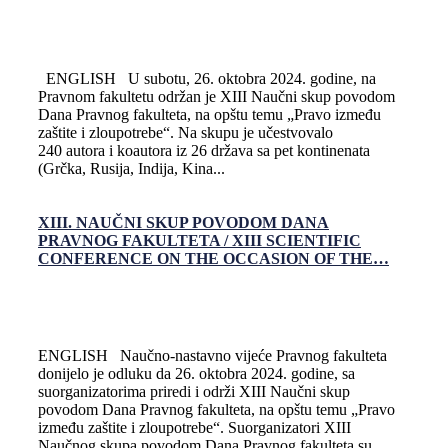
ENGLISH U subotu, 26. oktobra 2024. godine, na
Pravnom fakultetu održan je XIII Naučni skup povodom
Dana Pravnog fakulteta, na opštu temu „Pravo između
zaštite i zloupotrebe“. Na skupu je učestvovalo
240 autora i koautora iz 26 država sa pet kontinenata
(Grčka, Rusija, Indija, Kina...
XIII. NAUČNI SKUP POVODOM DANA
PRAVNOG FAKULTETA / XIII SCIENTIFIC
CONFERENCE ON THE OCCASION OF THE…
ENGLISH Naučno-nastavno vijeće Pravnog fakulteta
donijelo je odluku da 26. oktobra 2024. godine, sa
suorganizatorima priredi i održi XIII Naučni skup
povodom Dana Pravnog fakulteta, na opštu temu „Pravo
između zaštite i zloupotrebe“. Suorganizatori XIII
Naučnog skupa povodom Dana Pravnog fakulteta su...