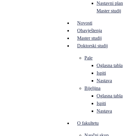
Nastavni plan
Master studij
Novosti
Obavještenja
Master studij
Doktorski studij
Pale
Oglasna tabla
Ispiti
Nastava
Bijeljina
Oglasna tabla
Ispiti
Nastava
O fakultetu
Naučni skup