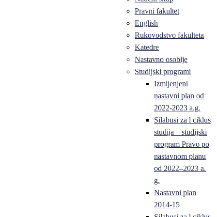
Pravni fakultet
English
Rukovodstvo fakulteta
Katedre
Nastavno osoblje
Studijski programi
Izmijenjeni
nastavni plan od
2022-2023 a.g.
Silabusi za l ciklus
studija – studijski
program Pravo po
nastavnom planu
od 2022–2023 a.
g.
Nastavni plan
2014-15
Silabusi za l ciklus