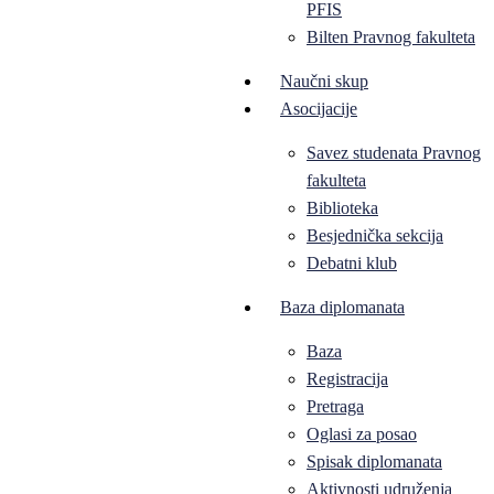
PFIS
Bilten Pravnog fakulteta
Naučni skup
Asocijacije
Savez studenata Pravnog
fakulteta
Biblioteka
Besjednička sekcija
Debatni klub
Baza diplomanata
Baza
Registracija
Pretraga
Oglasi za posao
Spisak diplomanata
Aktivnosti udruženja