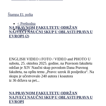
Štampa
El. pošta
< Prethodna
NA PRAVNOM FAKULTETU ODRŽAN
Sljedeća >
NAJVEĆI NAUČNI SKUP U OBLASTI PRAVA U
EVROPI (2)
ENGLISH VIDEO i FOTO / VIDEO and PHOTO U
subotu, 25. oktobra 2025. godine, na Pravnom fakultetu
održan je XIV Naučni skup povodom Dana Pravnog
fakulteta, na opštu temu „Pravo: uzrok ili posljedica“. Na
skupu je učestvovalo 240 autora i koautora
iz 36 država sa pet...
NA PRAVNOM FAKULTETU ODRŽAN
NAJVEĆI NAUČNI SKUP U OBLASTI PRAVA U
EVROPI