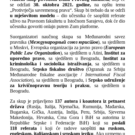
se održati
30. oktobra 2021. godine,
na opštu temu
„Protivrječja savremenog prava“. Skup bi trebalo da se održi
u mješovitom modelu
– dio učesnika će saopštiti referate
uživo na Pravnom fakultetu u Istočnom Sarajevu, dok će dio
učesnika govoriti onlajn putem Zum platforme.
Suorganizatori naučnog skupa su Međunarodni savez
pravnika
(
Международный союз юристов
)
, sa sjedištem
u Moskvi, Evropska organizacija za javno pravo
(
European
Public Law Organization
)
, sa sjedištem u Atini,
Institut za
uporedno pravo
, sa sjedištem u Beogradu,
Institut za
kriminološka i sociološka istraživanja
, sa sjedištem u
Beogradu,
Srpsko fiskalno društvo
(Ogranak za Srbiju
Međunarodne fiskalne asocijacije /
International Fiscal
Association
), sa sjedištem u Beogradu, i
Srpsko udruženje
za krivičnopravnu teoriju i praksu
, sa sjedištem u
Beogradu.
Za skup je prijavljeno
13
7
autora i koautora iz petnaest
država
(Rusija, Italija, Njemačka, Rumunija, Mađarska,
Bugarska, Grčka, Austrija, Indija, Peru, Srbija, Sjeverna
Makedonija, Hrvatska, Crna Gora i BiH sa autorima iz
Republike Srpske i Federacije BiH) koji su
poslali
11
8
referata
i koji će radove saopštiti
na ruskom,
engleskom, italijanskom i srpskom jeziku
. Ako uzmemo u