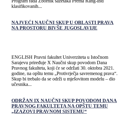
Program rada Zbornik sažetaka Prema Rang-listi
klasifikovanih...
NAJVEĆI NAUČNI SKUP U OBLASTI PRAVA
NA PROSTORU BIVŠE JUGOSLAVIJE
ENGLISH Pravni fakultet Univerziteta u Istočnom
Sarajevu priređuje X Naučni skup povodom Dana
Pravnog fakulteta, koji će se održati 30. oktobra 2021.
godine, na opštu temu „Protivrječja savremenog prava“.
Skup bi trebalo da se održi u mješovitom modelu – dio
učesnika...
ODRŽAN IX NAUČNI SKUP POVODOM DANA
PRAVNOG FAKULTETA NA OPŠTU TEMU
„IZAZOVI PRAVNOM SISTEMU“