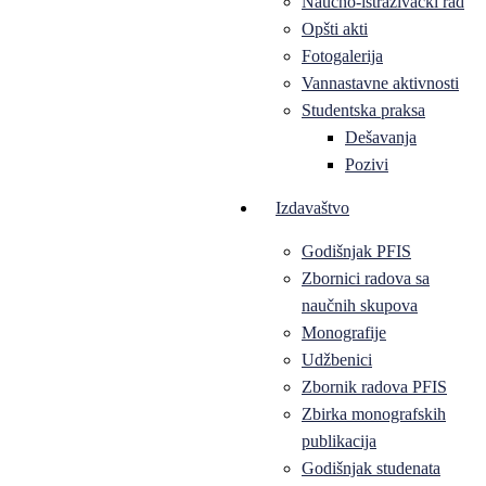
Naučno-istraživački rad
Opšti akti
Fotogalerija
Vannastavne aktivnosti
Studentska praksa
Dešavanja
Pozivi
Izdavaštvo
Godišnjak PFIS
Zbornici radova sa
naučnih skupova
Monografije
Udžbenici
Zbornik radova PFIS
Zbirka monografskih
publikacija
Godišnjak studenata