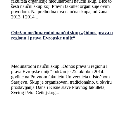
fakulteta organizuje međunarodni naučni skup. Biće to
šesti naučni skup koji Pravni fakultet organizuje ovim
povodom. Na prethodna dva naučna skupa, održana
2013. i 2014...
Održan međunarodni naučni skup „Odnos prava u
regionu i prava Evropske unije“
Međunarodni naučni skup „Odnos prava u regionu i
prava Evropske unije“ održan je 25. oktobra 2014.
godine na Pravnom fakultetu Univerziteta u Istočnom
Sarajevu. Skup je organizovan, tradicionalno, u okviru
proslavlјanja Dana i Krsne slave Pravnog fakulteta,
Svetog Petra Cetinjskog...