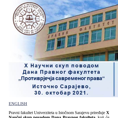
ENGLISH
Pravni fakultet Univerziteta u Istočnom Sarajevu priređuje
X
Naučni skup povodom Dana Pravnog fakulteta
, koji će