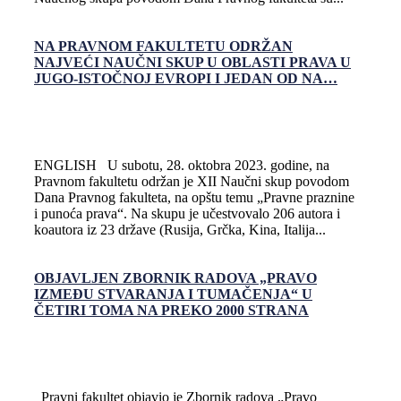
NA PRAVNOM FAKULTETU ODRŽAN
NAJVEĆI NAUČNI SKUP U OBLASTI PRAVA U
JUGO-ISTOČNOJ EVROPI I JEDAN OD NA…
ENGLISH U subotu, 28. oktobra 2023. godine, na
Pravnom fakultetu održan je XII Naučni skup povodom
Dana Pravnog fakulteta, na opštu temu „Pravne praznine
i punoća prava“. Na skupu je učestvovalo 206 autora i
koautora iz 23 države (Rusija, Grčka, Kina, Italija...
OBJAVLJEN ZBORNIK RADOVA „PRAVO
IZMEĐU STVARANJA I TUMAČENJA“ U
ČETIRI TOMA NA PREKO 2000 STRANA
Pravni fakultet objavio je Zbornik radova „Pravo