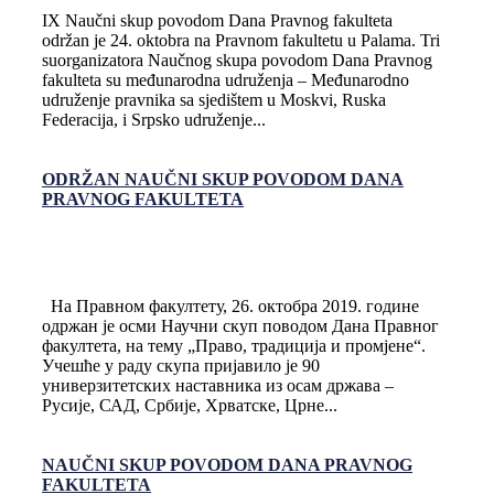
IX Naučni skup povodom Dana Pravnog fakulteta
održan je 24. oktobra na Pravnom fakultetu u Palama. Tri
suorganizatora Naučnog skupa povodom Dana Pravnog
fakulteta su međunarodna udruženja – Međunarodno
udruženje pravnika sa sjedištem u Moskvi, Ruska
Federacija, i Srpsko udruženje...
ODRŽAN NAUČNI SKUP POVODOM DANA
PRAVNOG FAKULTETA
На Правном факултету, 26. октобра 2019. године
одржан је осми Научни скуп поводом Дана Правног
факултета, на тему „Право, традиција и промјене“.
Учешће у раду скупа пријавило је 90
универзитетских наставника из осам држава –
Русије, САД, Србије, Хрватске, Црне...
NAUČNI SKUP POVODOM DANA PRAVNOG
FAKULTETA