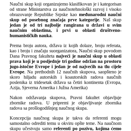
Naučni skup koji organizujemo klasifikovan je i kategorisan
od strane Ministarstva za naučnotehnološki razvoj i visoko
obrazovanje Republike Srpske kao
međunarodni naučni
skup od posebnog značaja prve kategorije
. Naš skup
jedan je od tri najbolje rangirana u državi u svim
naučnim oblastima, i prvi u oblasti društveno-
humanističkih nauka
.
Prema broju autora, država iz kojih dolaze, broju referata,
kao i broju i značaju suorganizatora, Naučni skup povodom
Dana Pravnog fakulteta
najveći je naučni skup u oblasti
prava koji je u posljednje tri godine održan na prostoru
jugo-istočne Evrope i jedan je od najvećih na tlu cijele
Evrope
. Na prethodnih 12 naučnih skupova, saopšteno je
skoro hiljadu autorskih i koautorskih radova naučnih
poslenika iz tridesetak država sa četiri kontinenta (Evropa,
Azija, Sjeverna Amerika i Južna Amerika)
Nakon održavanja skupova, Pravni fakultet objavljuje
zbornike radova. U pripremi je objavljivanje zbornika
radova sa prošlogodišnjeg naučnog skupa.
Koncepcija naučnog skupa je takva da referenti mogu
samostalno odrediti temu u okviru opšte teme. Na naučnom
skupu učestvuju samo
referenti po pozivu
, kojima ćemo