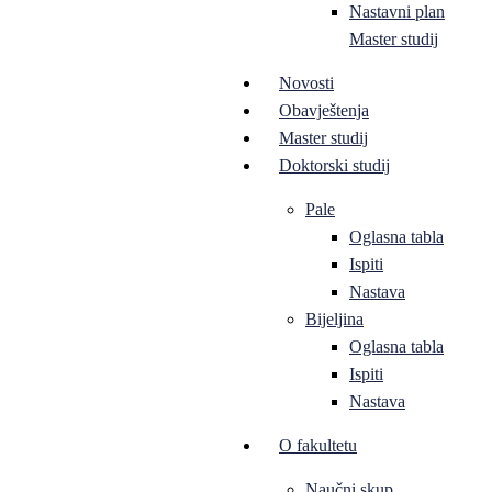
Nastavni plan
Master studij
Novosti
Obavještenja
Master studij
Doktorski studij
Pale
Oglasna tabla
Ispiti
Nastava
Bijeljina
Oglasna tabla
Ispiti
Nastava
O fakultetu
Naučni skup