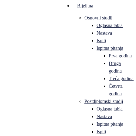
Bijeljina
Osnovni studij
Oglasna tabla
Nastava
Ispiti
Ispitna pitanja
Prva godina
Druga
godina
Treća godina
Četvrta
godina
Postdiplomski studij
Oglasna tabla
Nastava
Ispitna pitanja
Ispiti