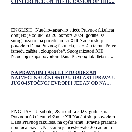
CONFERENCE ON THE OCCASION OF THE…
ENGLISH Naučno-nastavno vijeće Pravnog fakulteta
donijelo je odluku da 26. oktobra 2024. godine, sa
suorganizatorima priredi i održi XIII Naučni skup
povodom Dana Pravnog fakulteta, na opštu temu „Pravo
između zaštite i zloupotrebe“. Suorganizatori XIII
Naučnog skupa povodom Dana Pravnog fakulteta su...
NA PRAVNOM FAKULTETU ODRŽAN
NAJVEĆI NAUČNI SKUP U OBLASTI PRAVA U
JUGO-ISTOČNOJ EVROPI I JEDAN OD NA…
ENGLISH U subotu, 28. oktobra 2023. godine, na
Pravnom fakultetu održan je XII Naučni skup povodom
Dana Pravnog fakulteta, na opštu temu „Pravne praznine
i punoća prava“. Na skupu je učestvovalo 206 autora i