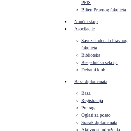
PFIS
Bilten Pravnog fakulteta
Naučni skup
Asocijacije
Savez studenata Pravnog
fakulteta
Biblioteka
Besjednička sekcija
Debatni klub
Baza diplomanata
Baza
Registracija
Pretraga
Oglasi za posao
Spisak diplomanata
Aktivnosti udruženja