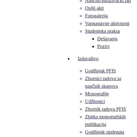
Naučno-istraživački rad
Opšti akti
Fotogalerija
Vannastavne aktivnosti
Studentska praksa
Dešavanja
Pozivi
Izdavaštvo
Godišnjak PFIS
Zbornici radova sa
naučnih skupova
Monografije
Udžbenici
Zbornik radova PFIS
Zbirka monografskih
publikacija
Godišnjak studenata