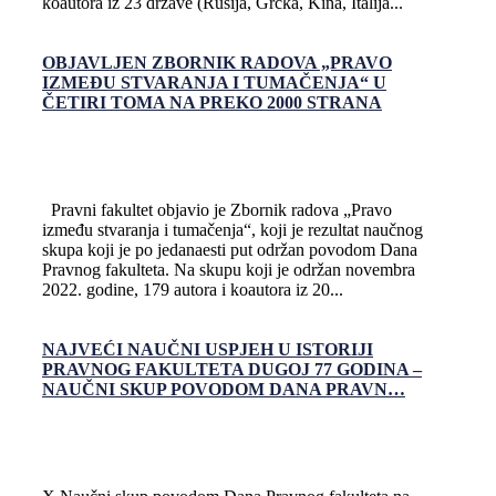
koautora iz 23 države (Rusija, Grčka, Kina, Italija...
OBJAVLJEN ZBORNIK RADOVA „PRAVO
IZMEĐU STVARANJA I TUMAČENJA“ U
ČETIRI TOMA NA PREKO 2000 STRANA
Pravni fakultet objavio je Zbornik radova „Pravo
između stvaranja i tumačenja“, koji je rezultat naučnog
skupa koji je po jedanaesti put održan povodom Dana
Pravnog fakulteta. Na skupu koji je održan novembra
2022. godine, 179 autora i koautora iz 20...
NAJVEĆI NAUČNI USPJEH U ISTORIJI
PRAVNOG FAKULTETA DUGOJ 77 GODINA –
NAUČNI SKUP POVODOM DANA PRAVN…