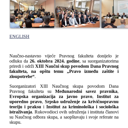
ENGLISH
Naučno-nastavno vijeće Pravnog fakulteta donijelo je
odluku da
26. oktobra 2024. godine
, sa suorganizatorima
priredi i održi
XIII
Naučni skup povodom Dana Pravnog
fakulteta
,
na opštu temu „Pravo između zaštite i
zloupotrebe“
.
Suorganizatori XIII Naučnog skupa povodom Dana
Pravnog fakulteta su
Međunarodni savez pravnika
,
Evropska organizacija za javno pravo
,
Institut za
uporedno pravo
,
Srpsko udruženje za krivičnopravnu
teoriju i praksu
i
Institut za kriminološka i sociološka
istraživanja
. Rukovodioci ovih udruženja i instituta članovi
su Naučnog odbora skupa, a saopštavaju i svoje referate na
skupu.