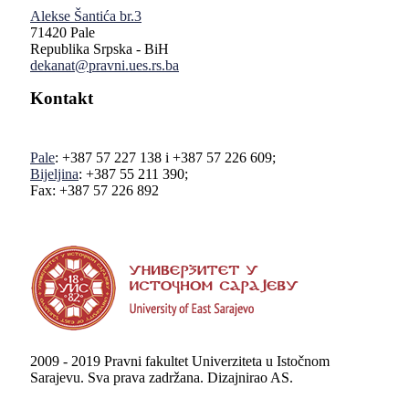
Alekse Šantića br.3
71420 Pale
Republika Srpska - BiH
dekanat@pravni.ues.rs.ba
Kontakt
Pale
: +387 57 227 138 i +387 57 226 609;
Bijeljina
: +387 55 211 390;
Fax: +387 57 226 892
2009 - 2019 Pravni fakultet Univerziteta u Istočnom
Sarajevu. Sva prava zadržana. Dizajnirao AS.