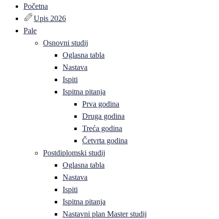
Početna
Upis 2026
Pale
Osnovni studij
Oglasna tabla
Nastava
Ispiti
Ispitna pitanja
Prva godina
Druga godina
Treća godina
Četvrta godina
Postdiplomski studij
Oglasna tabla
Nastava
Ispiti
Ispitna pitanja
Nastavni plan Master studij