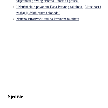
vrijednosti pravnog sistema – norma i praksa“
l Naučni skup povodom Dana Pravnog fakulteta „Aktuelnost i
značaj ljudskih prava i sloboda“
Naučno-istraživački rad na Pravnom fakultetu
Pravni fakultet Univerziteta u Istočnom Sarajevu
Sjedište