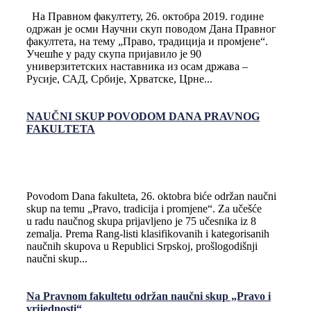
На Правном факултету, 26. октобра 2019. године
одржан је осми Научни скуп поводом Дана Правног
факултета, на тему „Право, традиција и промјене“.
Учешће у раду скупа пријавило је 90
универзитетских наставника из осам држава –
Русије, САД, Србије, Хрватске, Црне...
NAUČNI SKUP POVODOM DANA PRAVNOG
FAKULTETA
Povodom Dana fakulteta, 26. oktobra biće održan naučni
skup na temu „Pravo, tradicija i promjene“. Za učešće
u radu naučnog skupa prijavljeno je 75 učesnika iz 8
zemalja. Prema Rang-listi klasifikovanih i kategorisanih
naučnih skupova u Republici Srpskoj, prošlogodišnji
naučni skup...
Na Pravnom fakultetu održan naučni skup „Pravo i
vrijednosti“