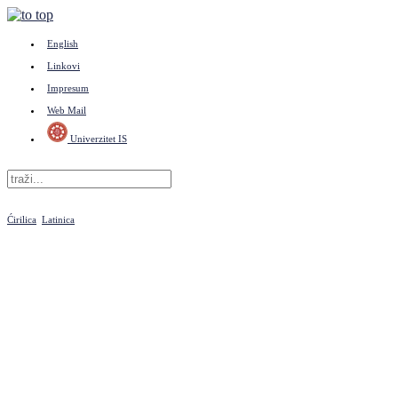
English
Linkovi
Impresum
Web Mail
Univerzitet IS
Ćirilica
Latinica