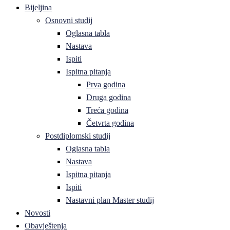
Bijeljina
Osnovni studij
Oglasna tabla
Nastava
Ispiti
Ispitna pitanja
Prva godina
Druga godina
Treća godina
Četvrta godina
Postdiplomski studij
Oglasna tabla
Nastava
Ispitna pitanja
Ispiti
Nastavni plan Master studij
Novosti
Obavještenja