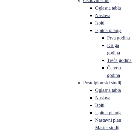
Osnovni studij
Oglasna tabla
Nastava
Ispiti
Ispitna pitanja
Prva godina
Druga
godina
Treća godina
Četvrta
godina
Postdiplomski studij
Oglasna tabla
Nastava
Ispiti
Ispitna pitanja
Nastavni plan
Master studij