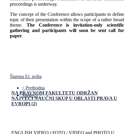
proceedings is underway.
The concept of the Conference allows participants to define
topic of their presentation within the scope of a rather broad
theme.
The
Conference is invitation-only scientific
gathering and participants will soon be sent call for
paper
.
Štampa
El. pošta
< Prethodna
NA PRAVNOM FAKULTETU ODRŽAN
Sljedeća >
NAJVEĆI NAUČNI SKUP U OBLASTI PRAVA U
EVROPI (2)
ENGLISH VIDEO i FOTO / VIDEO and PHOTO U