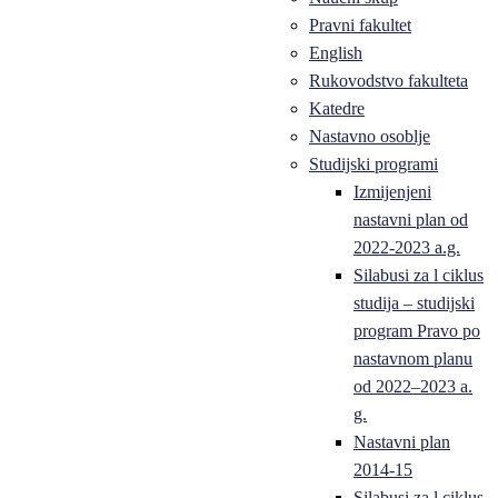
Pravni fakultet
English
Rukovodstvo fakulteta
Katedre
Nastavno osoblje
Studijski programi
Izmijenjeni
nastavni plan od
2022-2023 a.g.
Silabusi za l ciklus
studija – studijski
program Pravo po
nastavnom planu
od 2022–2023 a.
g.
Nastavni plan
2014-15
Silabusi za l ciklus