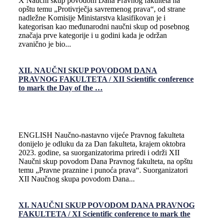
X Naučni skup povodom Dana Pravnog fakulteta na
opštu temu „Protivrječja savremenog prava“, od strane
nadležne Komisije Ministarstva klasifikovan je i
kategorisan kao međunarodni naučni skup od posebnog
značaja prve kategorije i u godini kada je održan
zvanično je bio...
XII. NAUČNI SKUP POVODOM DANA
PRAVNOG FAKULTETA / XII Scientific conference
to mark the Day of the …
ENGLISH Naučno-nastavno vijeće Pravnog fakulteta
donijelo je odluku da za Dan fakulteta, krajem oktobra
2023. godine, sa suorganizatorima priredi i održi XII
Naučni skup povodom Dana Pravnog fakulteta, na opštu
temu „Pravne praznine i punoća prava“. Suorganizatori
XII Naučnog skupa povodom Dana...
XI. NAUČNI SKUP POVODOM DANA PRAVNOG
FAKULTETA / XI Scientific conference to mark the