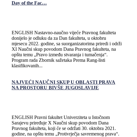
Day of the Fac…
ENGLISH Nastavno-naučno vijeće Pravnog fakulteta
donijelo je odluku da za Dan fakulteta, u oktobru
mjesecu 2022. godine, sa suorganizatorima priredi i održi
XI Naučni skup povodom Dana Pravnog fakulteta, na
opštu temu „Pravo između stvaranja i tumačenja“.
Program rada Zbornik sažetaka Prema Rang-listi
klasifikovanih...
NAJVEĆI NAUČNI SKUP U OBLASTI PRAVA
NA PROSTORU BIVŠE JUGOSLAVIJE
ENGLISH Pravni fakultet Univerziteta u Istočnom
Sarajevu priređuje X Naučni skup povodom Dana
Pravnog fakulteta, koji će se održati 30. oktobra 2021.
godine, na opštu temu „Protivrječja savremenog prava“.