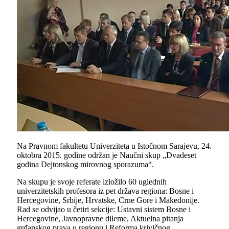
Na Pravnom fakultetu Univerziteta u Istočnom Sarajevu, 24.
oktobra 2015. godine održan je Naučni skup „Dvadeset
godina Dejtonskog mirovnog sporazuma“.
Na skupu je svoje referate izložilo 60 uglednih
univerzitetskih profesora iz pet država regiona: Bosne i
Hercegovine, Srbije, Hrvatske, Crne Gore i Makedonije.
Rad se odvijao u četiri sekcije: Ustavni sistem Bosne i
Hercegovine, Javnopravne dileme, Aktuelna pitanja
grđanskog prava u regionu i Reforma krivičnog