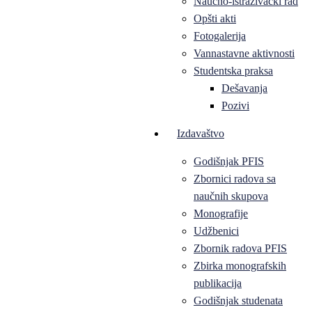
Naučno-istraživački rad
Opšti akti
Fotogalerija
Vannastavne aktivnosti
Studentska praksa
Dešavanja
Pozivi
Izdavaštvo
Godišnjak PFIS
Zbornici radova sa
naučnih skupova
Monografije
Udžbenici
Zbornik radova PFIS
Zbirka monografskih
publikacija
Godišnjak studenata