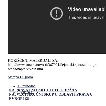
KORIŠĆENI MATERIJALI SA:
http://www.srna.rs/novosti/347021/dejtonski-sporazum-nije-
brana-napretku-bih.htm
Štampa
El. pošta
< Prethodna
NA PRAVNOM FAKULTETU ODRŽAN
Sljedeća >
NAJVEĆI NAUČNI SKUP U OBLASTI PRAVA U
EVROPI (2)