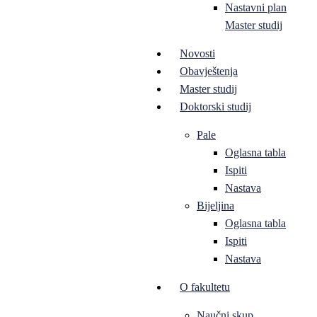
Nastavni plan
Master studij
Novosti
Obavještenja
Master studij
Doktorski studij
Pale
Oglasna tabla
Ispiti
Nastava
Bijeljina
Oglasna tabla
Ispiti
Nastava
O fakultetu
Naučni skup