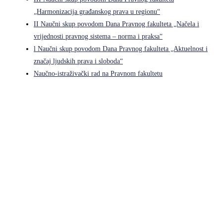
„Harmonizacija građanskog prava u regionu“
II Naučni skup povodom Dana Pravnog fakulteta „Načela i
vrijednosti pravnog sistema – norma i praksa“
l Naučni skup povodom Dana Pravnog fakulteta „Aktuelnost i
značaj ljudskih prava i sloboda“
Naučno-istraživački rad na Pravnom fakultetu
Pravni fakultet Univerziteta u Istočnom Sarajevu