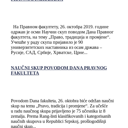
На Правном факултету, 26. октобра 2019. године
одржан је осми Научни скуп поводом Дана Правног
факултета, на тему „Право, традиција и промјене“.
Учешће у раду скупа пријавило је 90
универзитетских наставника из осам држава –
Русије, САД, Србије, Хрватске, Црне...
NAUČNI SKUP POVODOM DANA PRAVNOG
FAKULTETA
Povodom Dana fakulteta, 26. oktobra biće održan naučni
skup na temu „Pravo, tradicija i promjene“. Za učešće
u radu naučnog skupa prijavljeno je 75 učesnika iz 8
zemalja. Prema Rang-listi klasifikovanih i kategorisanih
naučnih skupova u Republici Srpskoj, prošlogodišnji
naučni skup...