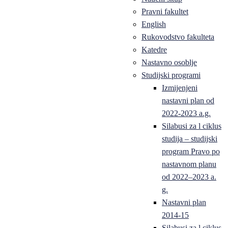
Pravni fakultet
English
Rukovodstvo fakulteta
Katedre
Nastavno osoblje
Studijski programi
Izmijenjeni
nastavni plan od
2022-2023 a.g.
Silabusi za l ciklus
studija – studijski
program Pravo po
nastavnom planu
od 2022–2023 a.
g.
Nastavni plan
2014-15
Silabusi za l ciklus