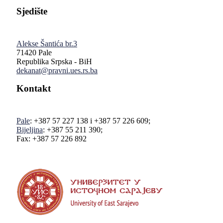
Sjedište
Alekse Šantića br.3
71420 Pale
Republika Srpska - BiH
dekanat@pravni.ues.rs.ba
Kontakt
Pale
: +387 57 227 138 i +387 57 226 609;
Bijeljina
: +387 55 211 390;
Fax: +387 57 226 892