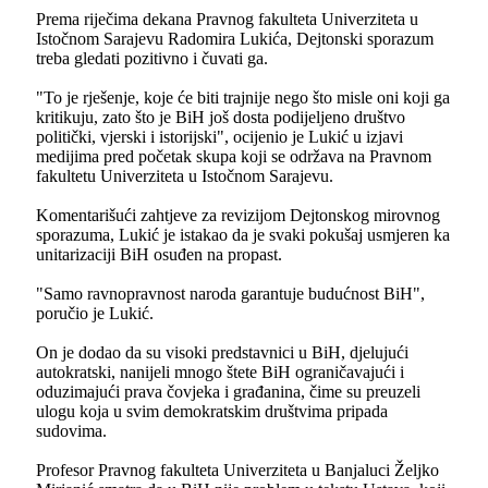
Prema riječima dekana Pravnog fakulteta Univerziteta u
Istočnom Sarajevu Radomira Lukića, Dejtonski sporazum
treba gledati pozitivno i čuvati ga.
"To je rješenje, koje će biti trajnije nego što misle oni koji ga
kritikuju, zato što je BiH još dosta podijeljeno društvo
politički, vjerski i istorijski", ocijenio je Lukić u izjavi
medijima pred početak skupa koji se održava na Pravnom
fakultetu Univerziteta u Istočnom Sarajevu.
Komentarišući zahtjeve za revizijom Dejtonskog mirovnog
sporazuma, Lukić je istakao da je svaki pokušaj usmjeren ka
unitarizaciji BiH osuđen na propast.
"Samo ravnopravnost naroda garantuje budućnost BiH",
poručio je Lukić.
On je dodao da su visoki predstavnici u BiH, djelujući
autokratski, nanijeli mnogo štete BiH ograničavajući i
oduzimajući prava čovjeka i građanina, čime su preuzeli
ulogu koja u svim demokratskim društvima pripada
sudovima.
Profesor Pravnog fakulteta Univerziteta u Banjaluci Željko