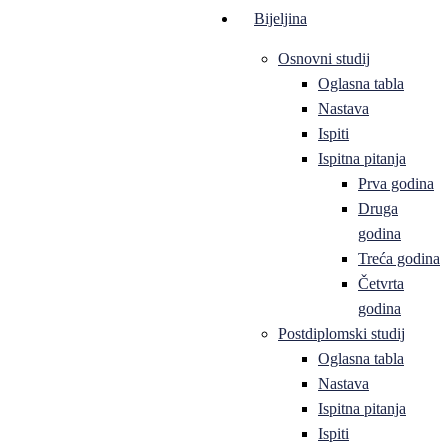
Bijeljina
Osnovni studij
Oglasna tabla
Nastava
Ispiti
Ispitna pitanja
Prva godina
Druga
godina
Treća godina
Četvrta
godina
Postdiplomski studij
Oglasna tabla
Nastava
Ispitna pitanja
Ispiti