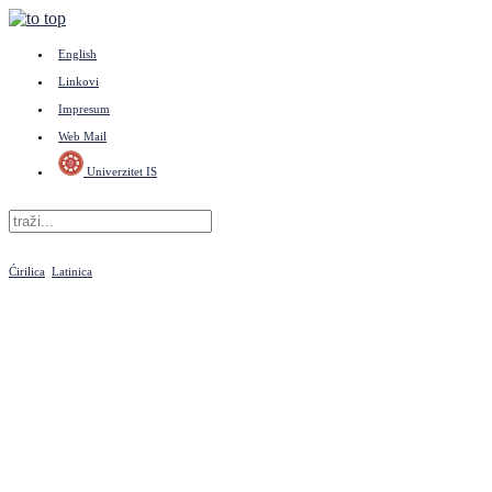
English
Linkovi
Impresum
Web Mail
Univerzitet IS
Ćirilica
Latinica