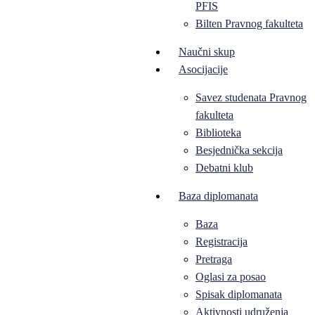
PFIS
Bilten Pravnog fakulteta
Naučni skup
Asocijacije
Savez studenata Pravnog
fakulteta
Biblioteka
Besjednička sekcija
Debatni klub
Baza diplomanata
Baza
Registracija
Pretraga
Oglasi za posao
Spisak diplomanata
Aktivnosti udruženja