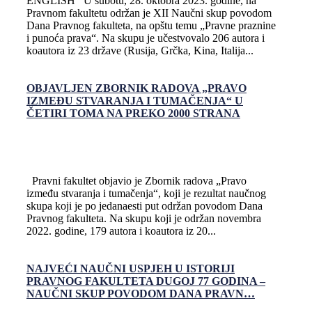
ENGLISH U subotu, 28. oktobra 2023. godine, na
Pravnom fakultetu održan je XII Naučni skup povodom
Dana Pravnog fakulteta, na opštu temu „Pravne praznine
i punoća prava“. Na skupu je učestvovalo 206 autora i
koautora iz 23 države (Rusija, Grčka, Kina, Italija...
OBJAVLJEN ZBORNIK RADOVA „PRAVO
IZMEĐU STVARANJA I TUMAČENJA“ U
ČETIRI TOMA NA PREKO 2000 STRANA
Pravni fakultet objavio je Zbornik radova „Pravo
između stvaranja i tumačenja“, koji je rezultat naučnog
skupa koji je po jedanaesti put održan povodom Dana
Pravnog fakulteta. Na skupu koji je održan novembra
2022. godine, 179 autora i koautora iz 20...
NAJVEĆI NAUČNI USPJEH U ISTORIJI
PRAVNOG FAKULTETA DUGOJ 77 GODINA –
NAUČNI SKUP POVODOM DANA PRAVN…