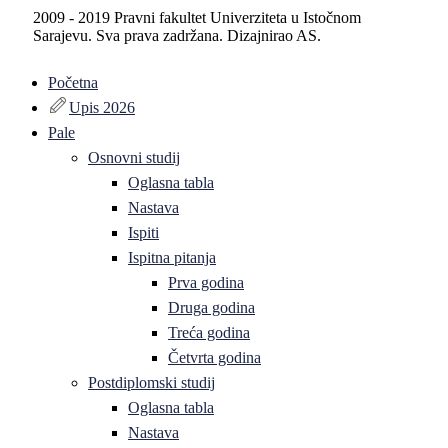
2009 - 2019 Pravni fakultet Univerziteta u Istočnom
Sarajevu. Sva prava zadržana. Dizajnirao AS.
Početna
Upis 2026
Pale
Osnovni studij
Oglasna tabla
Nastava
Ispiti
Ispitna pitanja
Prva godina
Druga godina
Treća godina
Četvrta godina
Postdiplomski studij
Oglasna tabla
Nastava