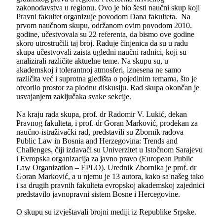
zakonodavstva u regionu. Ovo je bio šesti naučni skup koji
Pravni fakultet organizuje povodom Dana fakulteta. Na
prvom naučnom skupu, održanom ovim povodom 2010.
godine, učestvovala su 22 referenta, da bismo ove godine
skoro utrostručili taj broj. Raduje činjenica da su u radu
skupa učestvovali zaista ugledni naučni radnici, koji su
analizirali različite aktuelne teme. Na skupu su, u
akademskoj i tolerantnoj atmosferi, iznesena ne samo
različita već i suprotna gledišta o pojedinim temama, što je
otvorilo prostor za plodnu diskusiju. Rad skupa okončan je
usvajanjem zaključaka svake sekcije.
Na kraju rada skupa, prof. dr Radomir V. Lukić, dekan
Pravnog fakulteta, i prof. dr Goran Marković, prodekan za
naučno-istraživački rad, predstavili su Zbornik radova
Public Law in Bosnia and Herzegovina: Trends and
Challenges, čiji izdavači su Univerzitet u Istočnom Sarajevu
i Evropska organizacija za javno pravo (European Public
Law Organization – EPLO). Urednik Zbornika je prof. dr
Goran Marković, a u njemu je 13 autora, kako sa našeg tako
i sa drugih pravnih fakulteta evropskoj akademskoj zajednici
predstavilo javnopravni sistem Bosne i Hercegovine.
O skupu su izvještavali brojni mediji iz Republike Srpske.