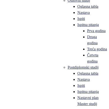
Osnovni studij
Oglasna tabla
Nastava
Ispiti
Ispitna pitanja
Prva godina
Druga
godina
Treća godina
Četvrta
godina
Postdiplomski studij
Oglasna tabla
Nastava
Ispiti
Ispitna pitanja
Nastavni plan
Master studij