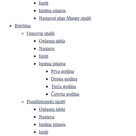
Ispiti
Ispitna pitanja
Nastavni plan Master studij
Bijeljina
Osnovni studij
Oglasna tabla
Nastava
Ispiti
Ispitna pitanja
Prva godina
Druga godina
Treća godina
Četvrta godina
Postdiplomski studij
Oglasna tabla
Nastava
Ispitna pitanja
Ispiti