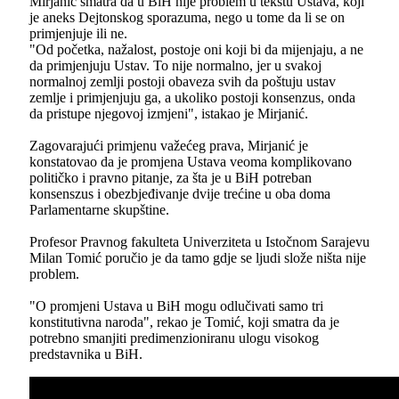
Mirjanić smatra da u BiH nije problem u tekstu Ustava, koji
je aneks Dejtonskog sporazuma, nego u tome da li se on
primjenjuje ili ne.
"Od početka, nažalost, postoje oni koji bi da mijenjaju, a ne
da primjenjuju Ustav. To nije normalno, jer u svakoj
normalnoj zemlji postoji obaveza svih da poštuju ustav
zemlje i primjenjuju ga, a ukoliko postoji konsenzus, onda
da pristupe njegovoj izmjeni", istakao je Mirjanić.
Zagovarajući primjenu važećeg prava, Mirjanić je
konstatovao da je promjena Ustava veoma komplikovano
političko i pravno pitanje, za šta je u BiH potreban
konsenszus i obezbjeđivanje dvije trećine u oba doma
Parlamentarne skupštine.
Profesor Pravnog fakulteta Univerziteta u Istočnom Sarajevu
Milan Tomić poručio je da tamo gdje se ljudi slože ništa nije
problem.
"O promjeni Ustava u BiH mogu odlučivati samo tri
konstitutivna naroda", rekao je Tomić, koji smatra da je
potrebno smanjiti predimenzioniranu ulogu visokog
predstavnika u BiH.