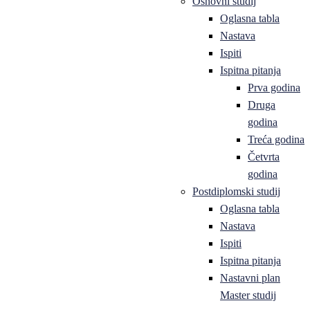
Osnovni studij
Oglasna tabla
Nastava
Ispiti
Ispitna pitanja
Prva godina
Druga
godina
Treća godina
Četvrta
godina
Postdiplomski studij
Oglasna tabla
Nastava
Ispiti
Ispitna pitanja
Nastavni plan
Master studij