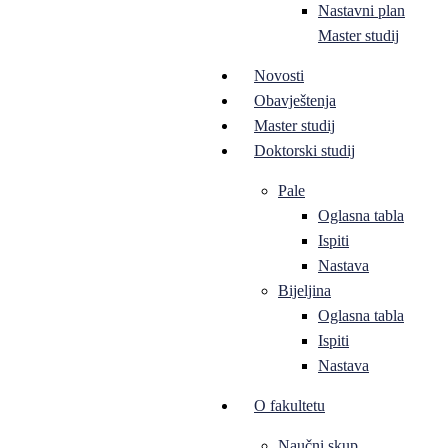
Nastavni plan
Master studij
Novosti
Obavještenja
Master studij
Doktorski studij
Pale
Oglasna tabla
Ispiti
Nastava
Bijeljina
Oglasna tabla
Ispiti
Nastava
O fakultetu
Naučni skup