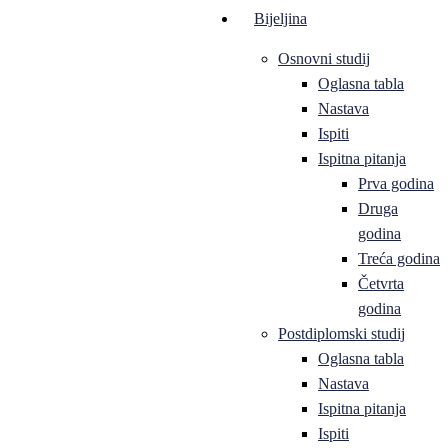
Bijeljina
Osnovni studij
Oglasna tabla
Nastava
Ispiti
Ispitna pitanja
Prva godina
Druga
godina
Treća godina
Četvrta
godina
Postdiplomski studij
Oglasna tabla
Nastava
Ispitna pitanja
Ispiti