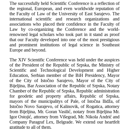
The successfully held Scientific Conference is a reflection of
the regional, European, and even worldwide reputation of
the Faculty of Law of the University of East Sarajevo. The
international scientific and research organizations and
associations who placed their confidence in the Faculty of
Law by co-organizing the Conference and the world-
renowned legal scholars who took part in it stand as proof
that our Faculty developed into one of the most prestigious
and prominent institutions of legal science in Southeast
Europe and beyond.
The XIV Scientific Conference was held under the auspices
of the President of the Republic of Srpska, the Ministry of
Scientific and Technological Development and Higher
Education, Serbian member of the BiH Presidency, Mayor
of the City of Istočno Sarajevo, Mayor of the City of
Bijeljina, Bar Association of the Republic of Srpska, Notary
Chamber of the Republic of Srpska, Republic administration
for geodetic and property affairs, Republic of Srpska,
mayors of the municipalitys of Pale, of Istočna Ilidža, of
Istočno Novo Sarajevo, of Kalinovik, of Rogatica, attorney
from Bijeljina, Mr. Goran Vasilić, notary from Bijeljina Mr.
Igor Ostojić, attorney from Višegrad, Mr. Nikola Andrić and
Company Paragraf Lex, Belgrade. We extend our heartfelt
gratitude to all of them.