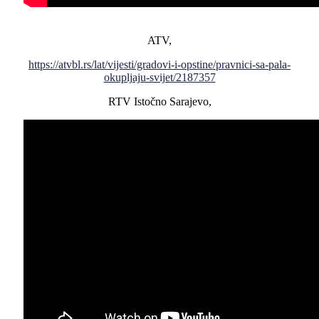
ATV,
https://atvbl.rs/lat/vijesti/gradovi-i-opstine/pravnici-sa-pala-
okupljaju-svijet/2187357
RTV Istočno Sarajevo,