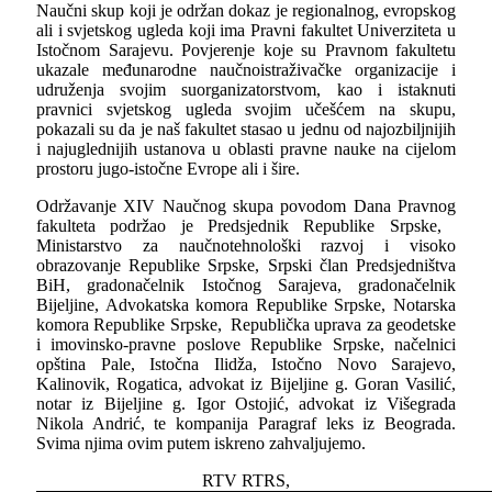
Naučni skup koji je održan dokaz je regionalnog, evropskog
ali i svjetskog ugleda koji ima Pravni fakultet Univerziteta u
Istočnom Sarajevu. Povjerenje koje su Pravnom fakultetu
ukazale međunarodne naučnoistraživačke organizacije i
udruženja svojim suorganizatorstvom, kao i istaknuti
pravnici svjetskog ugleda svojim učešćem na skupu,
pokazali su da je naš fakultet stasao u jednu od najozbiljnijih
i najuglednijih ustanova u oblasti pravne nauke na cijelom
prostoru jugo-istočne Evrope ali i šire.
Održavanje XIV Naučnog skupa povodom Dana Pravnog
fakulteta podržao je Predsjednik Republike Srpske, ​
Ministarstvo za naučnotehnološki razvoj i visoko
obrazovanje Republike Srpske, Srpski član Predsjedništva
BiH, gradonačelnik Istočnog Sarajeva, gradonačelnik
Bijeljine, Advokatska komora Republike Srpske, Notarska
komora Republike Srpske, Republička uprava za geodetske
i imovinsko-pravne poslove Republike Srpske, načelnici
opština Pale, Istočna Ilidža, Istočno Novo Sarajevo,
Kalinovik, Rogatica, advokat iz Bijeljine g. Goran Vasilić,
notar iz Bijeljine g. Igor Ostojić, advokat iz Višegrada
Nikola Andrić, te kompanija Paragraf leks iz Beograda.
Svima njima ovim putem iskreno zahvaljujemo.
RTV RTRS,