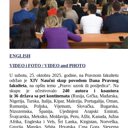
ENGLISH
VIDEO i FOTO /
VIDEO and PHOTO
U subotu, 25. oktobra 2025. godine, na Pravnom fakultetu
održan je
XIV Naučni skup povodom Dana Pravnog
fakulteta
, na opštu temu „Pravo: uzrok ili posljedica“. Na
skupu je učestvovalo
240 autora i koautora
iz 36 država sa pet kontinenata
(Rusija, Grčka, Mađarska,
Nigerija, Turska, Italija, Kipar, Malezija, Portugalija, Oman,
Rumunija, Poljska, Vijetnam, Slovačka, Bugarska,
Nizozemska, Španija, Ujedinjeni Arapski Emirati,
Švajcarska, Meksiko, Moldavija, Peru, Alžir, Kanada, Južna
Afrika, Engleska i Vels, Šri Lanka, Kirgistan, Norveška,
Gruzija, Maroko, Srbija, Hrvatska, Crna Gora, Sjeverna