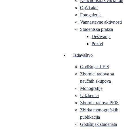
Naučno-istraživački rad
Opšti akti
Fotogalerija
Vannastavne aktivnosti
Studentska praksa
Dešavanja
Pozivi
Izdavaštvo
Godišnjak PFIS
Zbornici radova sa
naučnih skupova
Monografije
Udžbenici
Zbornik radova PFIS
Zbirka monografskih
publikacija
Godišnjak studenata