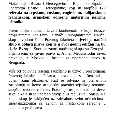
Makedonija, Bosna i Hercegovina – Republika Srpska i
Federacija Bosne i Hercegovine) koji su saopštili
179
referata
na srpskom, ruskom, engleskom, italijanskom,
francuskom, arapskom odnosno maternjim jezicima
učesnika
.
Prema broju autora, država i kontinenata iz kojih dolaze,
broju referata, kao i broju i značaju suorganizatora, Naučni
skup povodom Dana Pravnog fakulteta
najveći je naučni
skup u oblasti prava koji je u ovoj godini održan na tlu
cijele Evrope
. Suorganizatori naučnog skupa su Evropska
organizacija za javno pravo iz Atine, Međunarodni savez
pravnika iz Moskve i Institut za uporedno pravo iz
Beograda.
Više od polovine referata saopšteno je uživo u prostorijama
Pravnog fakulteta u Palama, a ostatak je saopšten onlajn,
putem Zum platforme. Rad se odvijao na plenarnom
zasjedanju na kome su ugledni pravnici svjetskog renomea
saopštili uvodne referate. Potom je uslijedio rad na devet
sekcija koje su se uporedo odvijale uz rad uživo i onlajn. Na
kraju, skup je zaključen uz zahvalnost svim učesnicima i
suorganizatorima sa željom za nastavkom saradnje u
godinama pred nama.