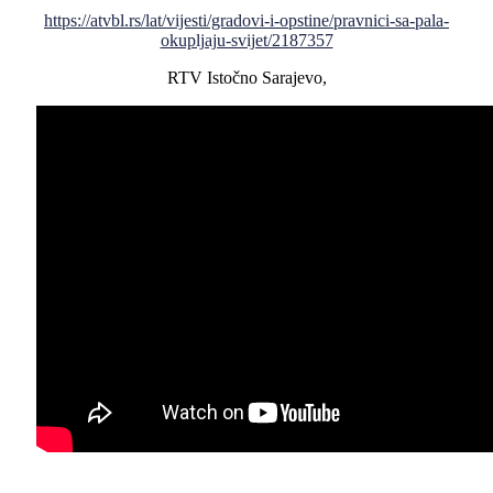
https://atvbl.rs/lat/vijesti/gradovi-i-opstine/pravnici-sa-pala-
okupljaju-svijet/2187357
RTV Istočno Sarajevo,