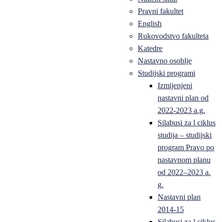
Pravni fakultet
English
Rukovodstvo fakulteta
Katedre
Nastavno osoblje
Studijski programi
Izmijenjeni
nastavni plan od
2022-2023 a.g.
Silabusi za l ciklus
studija – studijski
program Pravo po
nastavnom planu
od 2022–2023 a.
g.
Nastavni plan
2014-15
Silabusi za l ciklus