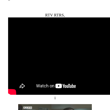
RTV RTRS,
i