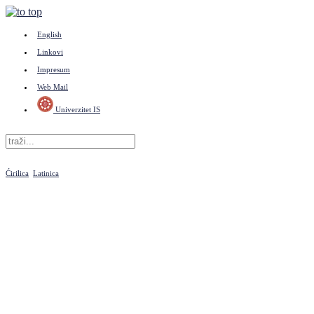
English
Linkovi
Impresum
Web Mail
Univerzitet IS
Ćirilica
Latinica