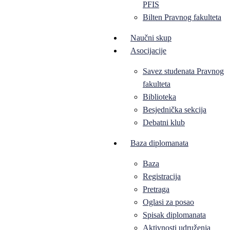
PFIS
Bilten Pravnog fakulteta
Naučni skup
Asocijacije
Savez studenata Pravnog
fakulteta
Biblioteka
Besjednička sekcija
Debatni klub
Baza diplomanata
Baza
Registracija
Pretraga
Oglasi za posao
Spisak diplomanata
Aktivnosti udruženja