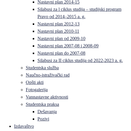
Nastavni plan 2014-15
Silabusi za l ciklus studija – studijski program
Pravo od 2014–2015 a. g.
Nastavni plan 2012-13
Nastavni plan 2010-11
Nastavni plan od 2009-10
Nastavni plan 2007-08 i 2008-09
Nastavni plan do 2007-08
Silabusi za II ciklus studija od 2022-2023 a. g.
Studentska služba
Naučno-istraživački rad
Opšti akti
Fotogalerija
Vannastavne aktivnosti
Studentska praksa
Dešavanja
Pozivi
Izdavaštvo