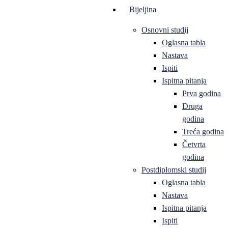
Bijeljina
Osnovni studij
Oglasna tabla
Nastava
Ispiti
Ispitna pitanja
Prva godina
Druga
godina
Treća godina
Četvrta
godina
Postdiplomski studij
Oglasna tabla
Nastava
Ispitna pitanja
Ispiti