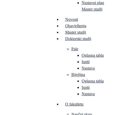
Nastavni plan
Master studij
Novosti
Obavještenja
Master studij
Doktorski studij
Pale
Oglasna tabla
Ispiti
Nastava
Bijeljina
Oglasna tabla
Ispiti
Nastava
O fakultetu
Naučni skup