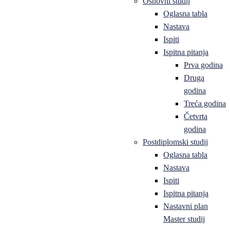
Osnovni studij
Oglasna tabla
Nastava
Ispiti
Ispitna pitanja
Prva godina
Druga
godina
Treća godina
Četvrta
godina
Postdiplomski studij
Oglasna tabla
Nastava
Ispiti
Ispitna pitanja
Nastavni plan
Master studij