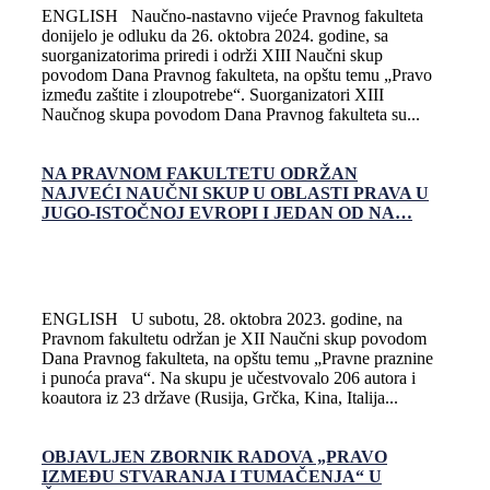
ENGLISH Naučno-nastavno vijeće Pravnog fakulteta
donijelo je odluku da 26. oktobra 2024. godine, sa
suorganizatorima priredi i održi XIII Naučni skup
povodom Dana Pravnog fakulteta, na opštu temu „Pravo
između zaštite i zloupotrebe“. Suorganizatori XIII
Naučnog skupa povodom Dana Pravnog fakulteta su...
NA PRAVNOM FAKULTETU ODRŽAN
NAJVEĆI NAUČNI SKUP U OBLASTI PRAVA U
JUGO-ISTOČNOJ EVROPI I JEDAN OD NA…
ENGLISH U subotu, 28. oktobra 2023. godine, na
Pravnom fakultetu održan je XII Naučni skup povodom
Dana Pravnog fakulteta, na opštu temu „Pravne praznine
i punoća prava“. Na skupu je učestvovalo 206 autora i
koautora iz 23 države (Rusija, Grčka, Kina, Italija...
OBJAVLJEN ZBORNIK RADOVA „PRAVO
IZMEĐU STVARANJA I TUMAČENJA“ U