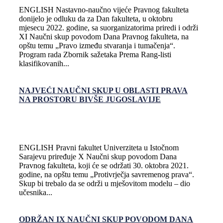
ENGLISH Nastavno-naučno vijeće Pravnog fakulteta
donijelo je odluku da za Dan fakulteta, u oktobru
mjesecu 2022. godine, sa suorganizatorima priredi i održi
XI Naučni skup povodom Dana Pravnog fakulteta, na
opštu temu „Pravo između stvaranja i tumačenja“.
Program rada Zbornik sažetaka Prema Rang-listi
klasifikovanih...
NAJVEĆI NAUČNI SKUP U OBLASTI PRAVA
NA PROSTORU BIVŠE JUGOSLAVIJE
ENGLISH Pravni fakultet Univerziteta u Istočnom
Sarajevu priređuje X Naučni skup povodom Dana
Pravnog fakulteta, koji će se održati 30. oktobra 2021.
godine, na opštu temu „Protivrječja savremenog prava“.
Skup bi trebalo da se održi u mješovitom modelu – dio
učesnika...
ODRŽAN IX NAUČNI SKUP POVODOM DANA