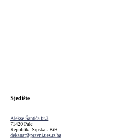
Pravni fakultet Univerziteta u Istočnom Sarajevu
Sjedište
Alekse Šantića br.3
71420 Pale
Republika Srpska - BiH
dekanat@pravni.ues.rs.ba