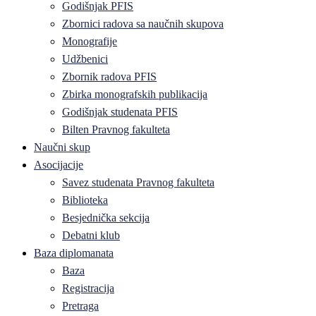
Godišnjak PFIS
Zbornici radova sa naučnih skupova
Monografije
Udžbenici
Zbornik radova PFIS
Zbirka monografskih publikacija
Godišnjak studenata PFIS
Bilten Pravnog fakulteta
Naučni skup
Asocijacije
Savez studenata Pravnog fakulteta
Biblioteka
Besjednička sekcija
Debatni klub
Baza diplomanata
Baza
Registracija
Pretraga