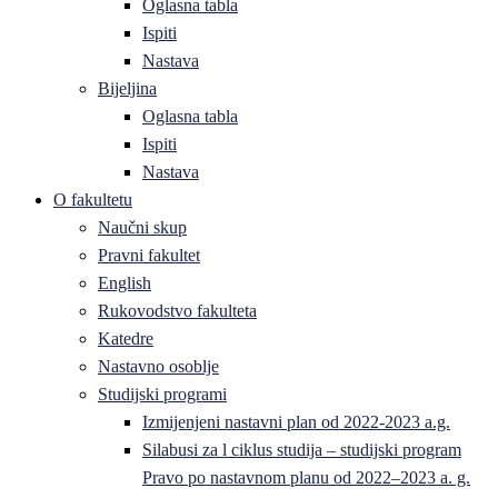
Oglasna tabla
Ispiti
Nastava
Bijeljina
Oglasna tabla
Ispiti
Nastava
O fakultetu
Naučni skup
Pravni fakultet
English
Rukovodstvo fakulteta
Katedre
Nastavno osoblje
Studijski programi
Izmijenjeni nastavni plan od 2022-2023 a.g.
Silabusi za l ciklus studija – studijski program
Pravo po nastavnom planu od 2022–2023 a. g.