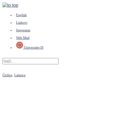
English
Linkovi
Impresum
Web Mail
Univerzitet IS
Ćirilica
Latinica