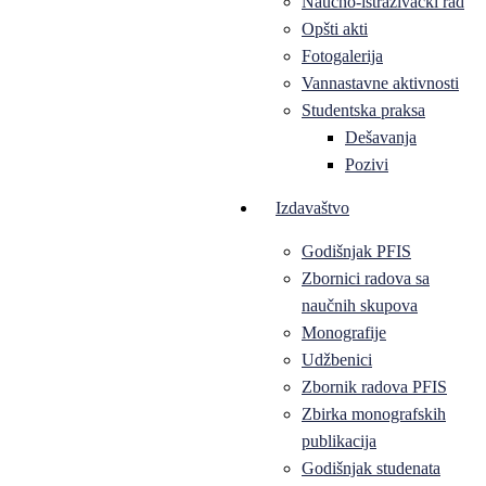
Naučno-istraživački rad
Opšti akti
Fotogalerija
Vannastavne aktivnosti
Studentska praksa
Dešavanja
Pozivi
Izdavaštvo
Godišnjak PFIS
Zbornici radova sa
naučnih skupova
Monografije
Udžbenici
Zbornik radova PFIS
Zbirka monografskih
publikacija
Godišnjak studenata