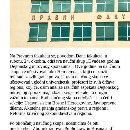
Na Pravnom fakultetu se, povodom Dana fakulteta, u
subotu, 24. oktobra, održava naučni skup „Dvadeset godina
Dejtonskog mirovnog sporazuma“. Ove godine na naučnom
skupu će učestvovati oko 70 referenata, koji će izložiti
referate iz svih grana prava. U radu naučnog skupa će
učestvovati ugledni univerzitetski profesori iz svih država
regiona, koji će, osim analize različitih aspekata Dejtonskog
mirovnog sporazuma, izložiti svoje referate i o drugim
važnim temama. Rad naučnog skupa odvijaće se u četiri
sekcije: Ustavni sistem Bosne i Hercegovine, Javnopravne
dileme, Aktuelna pitanja građanskog prava u regionu i
Reforma krivičnog zakonodavstva u regionu.
Po okončanju naučnog skupa, učesnicima će biti
predstavljen Zbornik radova „Public Law in Bosnia and