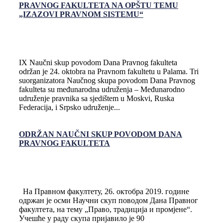
PRAVNOG FAKULTETA NA OPŠTU TEMU
„IZAZOVI PRAVNOM SISTEMU“
IX Naučni skup povodom Dana Pravnog fakulteta
održan je 24. oktobra na Pravnom fakultetu u Palama. Tri
suorganizatora Naučnog skupa povodom Dana Pravnog
fakulteta su međunarodna udruženja – Međunarodno
udruženje pravnika sa sjedištem u Moskvi, Ruska
Federacija, i Srpsko udruženje...
ODRŽAN NAUČNI SKUP POVODOM DANA
PRAVNOG FAKULTETA
На Правном факултету, 26. октобра 2019. године
одржан је осми Научни скуп поводом Дана Правног
факултета, на тему „Право, традиција и промјене“.
Учешће у раду скупа пријавило је 90