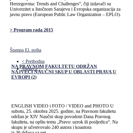
Herzegovina: Trends and Challenges“, čiji izdavači su
Univerzitet u Istočnom Sarajevu i Evropska organizacija za
javno pravo (European Public Law Organization – EPLO).
> Program rada 2015
Štampa
El. pošta
< Prethodna
NA PRAVNOM FAKULTETU ODRŽAN
Sljedeća >
NAJVEĆI NAUČNI SKUP U OBLASTI PRAVA U
EVROPI (2)
ENGLISH VIDEO i FOTO / VIDEO and PHOTO U
subotu, 25. oktobra 2025. godine, na Pravnom fakultetu
održan je XIV Naučni skup povodom Dana Pravnog
fakulteta, na opštu temu „Pravo: uzrok ili posljedica“. Na
skupu je učestvovalo 240 autora i koautora
iz 36 država sa pet...