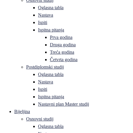
Osnovni studij
Oglasna tabla
Nastava
Ispiti
Ispitna pitanja
Prva godina
Druga godina
Treća godina
Četvrta godina
Postdiplomski studij
Oglasna tabla
Nastava
Ispiti
Ispitna pitanja
Nastavni plan Master studij
Bijeljina
Osnovni studij
Oglasna tabla