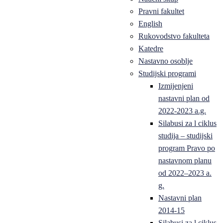
Pravni fakultet
English
Rukovodstvo fakulteta
Katedre
Nastavno osoblje
Studijski programi
Izmijenjeni
nastavni plan od
2022-2023 a.g.
Silabusi za l ciklus
studija – studijski
program Pravo po
nastavnom planu
od 2022–2023 a.
g.
Nastavni plan
2014-15
Silabusi za l ciklus