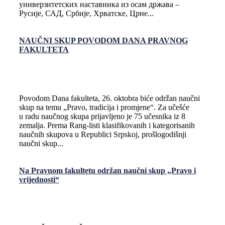
универзитетских наставника из осам држава –
Русије, САД, Србије, Хрватске, Црне...
NAUČNI SKUP POVODOM DANA PRAVNOG
FAKULTETA
Povodom Dana fakulteta, 26. oktobra biće održan naučni
skup na temu „Pravo, tradicija i promjene“. Za učešće
u radu naučnog skupa prijavljeno je 75 učesnika iz 8
zemalja. Prema Rang-listi klasifikovanih i kategorisanih
naučnih skupova u Republici Srpskoj, prošlogodišnji
naučni skup...
Na Pravnom fakultetu održan naučni skup „Pravo i
vrijednosti“