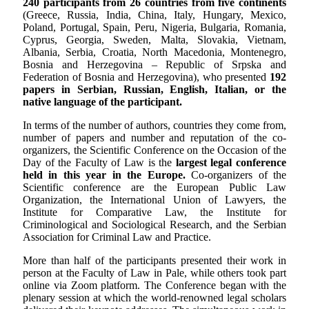
240 participants from 26 countries from five continents
(Greece, Russia, India, China, Italy, Hungary, Mexico,
Poland, Portugal, Spain, Peru, Nigeria, Bulgaria, Romania,
Cyprus, Georgia, Sweden, Malta, Slovakia, Vietnam,
Albania, Serbia, Croatia, North Macedonia, Montenegro,
Bosnia and Herzegovina – Republic of Srpska and
Federation of Bosnia and Herzegovina), who presented
192
papers in Serbian, Russian, English, Italian, or the
native language of the participant.
In terms of the number of authors, countries they come from,
number of papers and number and reputation of the co-
organizers, the Scientific Conference on the Occasion of the
Day of the Faculty of Law is the
largest legal conference
held in this year in the Europe.
Co-organizers of the
Scientific conference are the European Public Law
Organization, the International Union of Lawyers, the
Institute for Comparative Law, the Institute for
Criminological and Sociological Research, and the Serbian
Association for Criminal Law and Practice.
More than half of the participants presented their work in
person at the Faculty of Law in Pale, while others took part
online via Zoom platform. The Conference began with the
plenary session at which the world-renowned legal scholars