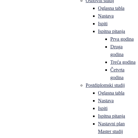
Osnovni studij
Oglasna tabla
Nastava
Ispiti
Ispitna pitanja
Prva godina
Druga
godina
Treća godina
Četvrta
godina
Postdiplomski studij
Oglasna tabla
Nastava
Ispiti
Ispitna pitanja
Nastavni plan
Master studij