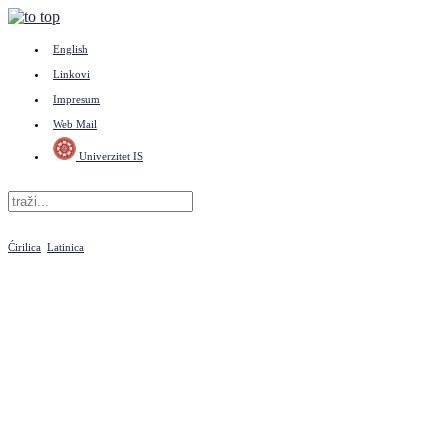
English
Linkovi
Impresum
Web Mail
Univerzitet IS
Ćirilica
Latinica