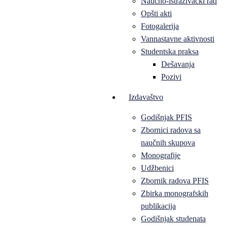
Naučno-istraživački rad
Opšti akti
Fotogalerija
Vannastavne aktivnosti
Studentska praksa
Dešavanja
Pozivi
Izdavaštvo
Godišnjak PFIS
Zbornici radova sa
naučnih skupova
Monografije
Udžbenici
Zbornik radova PFIS
Zbirka monografskih
publikacija
Godišnjak studenata