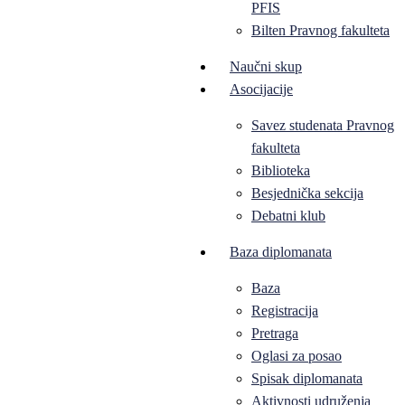
PFIS
Bilten Pravnog fakulteta
Naučni skup
Asocijacije
Savez studenata Pravnog
fakulteta
Biblioteka
Besjednička sekcija
Debatni klub
Baza diplomanata
Baza
Registracija
Pretraga
Oglasi za posao
Spisak diplomanata
Aktivnosti udruženja