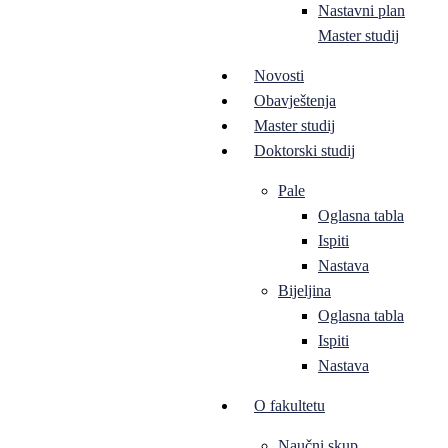
Nastavni plan
Master studij
Novosti
Obavještenja
Master studij
Doktorski studij
Pale
Oglasna tabla
Ispiti
Nastava
Bijeljina
Oglasna tabla
Ispiti
Nastava
O fakultetu
Naučni skup