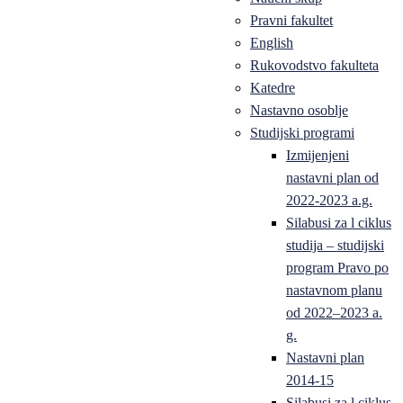
Pravni fakultet
English
Rukovodstvo fakulteta
Katedre
Nastavno osoblje
Studijski programi
Izmijenjeni
nastavni plan od
2022-2023 a.g.
Silabusi za l ciklus
studija – studijski
program Pravo po
nastavnom planu
od 2022–2023 a.
g.
Nastavni plan
2014-15
Silabusi za l ciklus