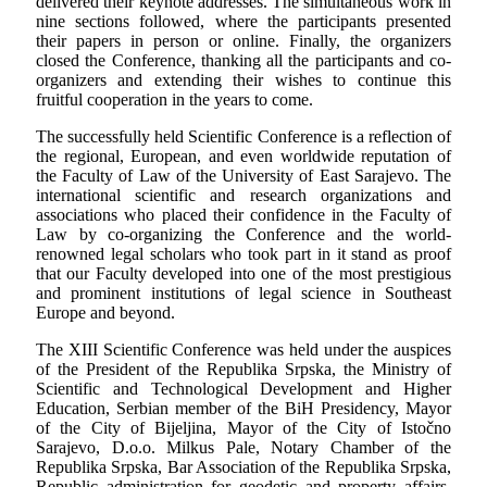
delivered their keynote addresses. The simultaneous work in
nine sections followed, where the participants presented
their papers in person or online. Finally, the organizers
closed the Conference, thanking all the participants and co-
organizers and extending their wishes to continue this
fruitful cooperation in the years to come.
The successfully held Scientific Conference is a reflection of
the regional, European, and even worldwide reputation of
the Faculty of Law of the University of East Sarajevo. The
international scientific and research organizations and
associations who placed their confidence in the Faculty of
Law by co-organizing the Conference and the world-
renowned legal scholars who took part in it stand as proof
that our Faculty developed into one of the most prestigious
and prominent institutions of legal science in Southeast
Europe and beyond.
The XIII Scientific Conference was held under the auspices
of the President of the Republika Srpska, the Ministry of
Scientific and Technological Development and Higher
Education, Serbian member of the BiH Presidency, Mayor
of the City of Bijeljina, Mayor of the City of Istočno
Sarajevo, D.o.o. Milkus Pale, Notary Chamber of the
Republika Srpska, Bar Association of the Republika Srpska,
Republic administration for geodetic and property affairs,