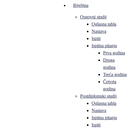
Bijeljina
Osnovni studij
Oglasna tabla
Nastava
Ispiti
Ispitna pitanja
Prva godina
Druga
godina
Treća godina
Četvrta
godina
Postdiplomski studij
Oglasna tabla
Nastava
Ispitna pitanja
Ispiti