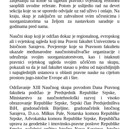
zasjedanju na kome su ugledni pravnici svjetskog renomea
saopštili uvodne referate. Potom je uslijedio rad na devet
sekcija koje su se uporedo odvijale uz rad uživo i onlajn. Na
kraju, skup je zaključen uz zahvalnost svim učesnicima i
suorganizatorima sa željom za nastavkom saradnje u
godinama pred nama.
Naučni skup koji je održan dokaz je regionalnog, evropskog
ali i svjetskog ugleda koji ima Pravni fakultet Univerziteta u
Istočnom Sarajevu. Povjerenje koje su Pravnom fakultetu
ukazale međunarodne naučnoistraživačke organizacije i
udruženja svojim suorganizatorstvom, kao i istaknuti
pravnici svjetskog ugleda svojim učešćem na skupu,
pokazali su da je naš fakultet stasao u jednu od najozbiljnijih
i najuglednijih ustanova u oblasti pravne nauke na cijelom
prostoru jugo-istočne Evrope ali i šire.
Održavanje XIII Naučnog skupa povodom Dana Pravnog
fakulteta podržao je Predsjednik Republike Srpske, ​
Ministarstvo za naučnotehnološki razvoj i visoko
obrazovanje Republike Srpske, Srpski član Predsjedništva
BiH, gradonačelnik Bijeljine, gradonačelnik Istočnog
Sarajeva, D.o.o. Milkus Pale, Notarska komora Republike
Srpske, Advokatska komora Republike Srpske, Republička
uprava za geodetske i imovinsko-pravne poslove Republike
Srpske, načelnici opština Istočno Novo Sarajevo, Istočna