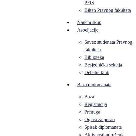
PFIS
Bilten Pravnog fakulteta
Naučni skup
Asocijacije
Savez studenata Pravnog
fakulteta
Biblioteka
Besjednička sekcija
Debatni klub
Baza diplomanata
Baza
Registracija
Pretraga
Oglasi za posao
Spisak diplomanata
Aktivnosti udruženja