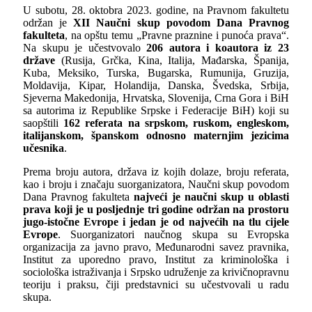
U subotu, 28. oktobra 2023. godine, na Pravnom fakultetu
održan je
XI
I
Naučni skup povodom Dana Pravnog
fakulteta
, na opštu temu „Pravne praznine i punoća prava“.
Na skupu je učestvovalo
206 autora i koautora iz 2
3
države
(Rusija, Grčka, Kina, Italija, Mađarska, Španija,
Kuba, Meksiko, Turska, Bugarska, Rumunija, Gruzija,
Moldavija, Kipar, Holandija, Danska, Švedska, Srbija,
Sjeverna Makedonija, Hrvatska, Slovenija, Crna Gora i BiH
sa autorima iz Republike Srpske i Federacije BiH) koji su
saopštili
162 referata
na srpskom, ruskom, engleskom,
italijanskom, španskom odnosno maternjim jezicima
učesnika
.
Prema broju autora, država iz kojih dolaze, broju referata,
kao i broju i značaju suorganizatora, Naučni skup povodom
Dana Pravnog fakulteta
najveći je naučni skup u oblasti
prava koji je u posljednje tri godine održan na prostoru
jugo-istočne Evrope i jedan je od najvećih na tlu cijele
Evrope
. Suorganizatori naučnog skupa su Evropska
organizacija za javno pravo, Međunarodni savez pravnika,
Institut za uporedno pravo, Institut za kriminološka i
sociološka istraživanja i Srpsko udruženje za krivičnopravnu
teoriju i praksu, čiji predstavnici su učestvovali u radu
skupa.