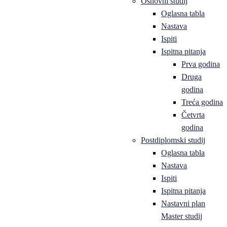
Osnovni studij
Oglasna tabla
Nastava
Ispiti
Ispitna pitanja
Prva godina
Druga
godina
Treća godina
Četvrta
godina
Postdiplomski studij
Oglasna tabla
Nastava
Ispiti
Ispitna pitanja
Nastavni plan
Master studij