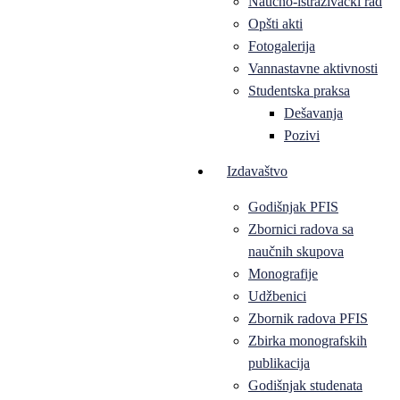
Naučno-istraživački rad
Opšti akti
Fotogalerija
Vannastavne aktivnosti
Studentska praksa
Dešavanja
Pozivi
Izdavaštvo
Godišnjak PFIS
Zbornici radova sa
naučnih skupova
Monografije
Udžbenici
Zbornik radova PFIS
Zbirka monografskih
publikacija
Godišnjak studenata