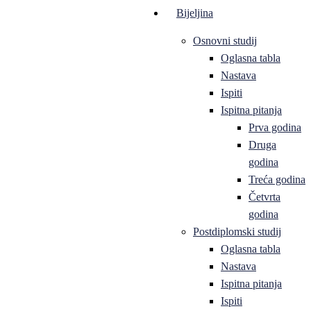
Bijeljina
Osnovni studij
Oglasna tabla
Nastava
Ispiti
Ispitna pitanja
Prva godina
Druga
godina
Treća godina
Četvrta
godina
Postdiplomski studij
Oglasna tabla
Nastava
Ispitna pitanja
Ispiti