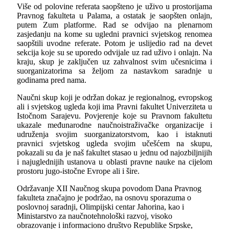
Više od polovine referata saopšteno je uživo u prostorijama
Pravnog fakulteta u Palama, a ostatak je saopšten onlajn,
putem Zum platforme. Rad se odvijao na plenarnom
zasjedanju na kome su ugledni pravnici svjetskog renomea
saopštili uvodne referate. Potom je uslijedio rad na devet
sekcija koje su se uporedo odvijale uz rad uživo i onlajn. Na
kraju, skup je zaključen uz zahvalnost svim učesnicima i
suorganizatorima sa željom za nastavkom saradnje u
godinama pred nama.
Naučni skup koji je održan dokaz je regionalnog, evropskog
ali i svjetskog ugleda koji ima Pravni fakultet Univerziteta u
Istočnom Sarajevu. Povjerenje koje su Pravnom fakultetu
ukazale međunarodne naučnoistraživačke organizacije i
udruženja svojim suorganizatorstvom, kao i istaknuti
pravnici svjetskog ugleda svojim učešćem na skupu,
pokazali su da je naš fakultet stasao u jednu od najozbiljnijih
i najuglednijih ustanova u oblasti pravne nauke na cijelom
prostoru jugo-istočne Evrope ali i šire.
Održavanje XII Naučnog skupa povodom Dana Pravnog
fakulteta značajno je podržao, na osnovu sporazuma o
poslovnoj saradnji, Olimpijski centar Jahorina, kao i ​
Ministarstvo za naučnotehnološki razvoj, visoko
obrazovanje i informaciono društvo Republike Srpske,