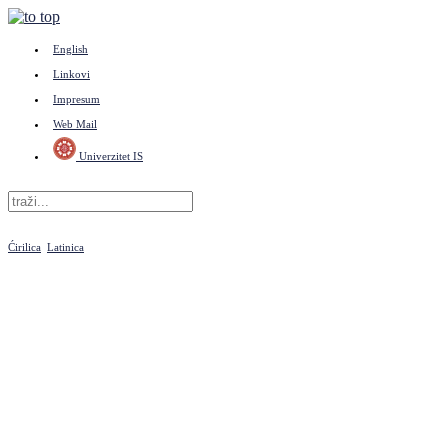
English
Linkovi
Impresum
Web Mail
Univerzitet IS
Ćirilica
Latinica