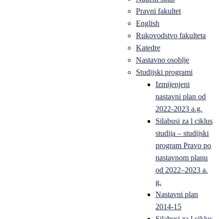
Pravni fakultet
English
Rukovodstvo fakulteta
Katedre
Nastavno osoblje
Studijski programi
Izmijenjeni
nastavni plan od
2022-2023 a.g.
Silabusi za l ciklus
studija – studijski
program Pravo po
nastavnom planu
od 2022–2023 a.
g.
Nastavni plan
2014-15
Silabusi za l ciklus