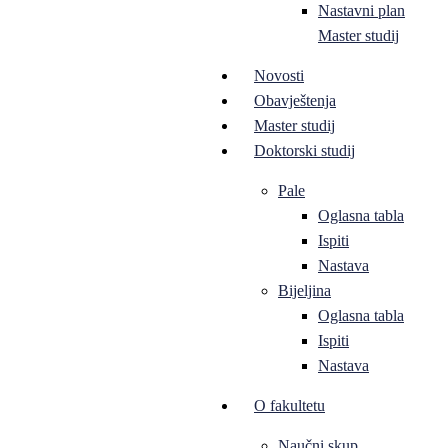
Nastavni plan
Master studij
Novosti
Obavještenja
Master studij
Doktorski studij
Pale
Oglasna tabla
Ispiti
Nastava
Bijeljina
Oglasna tabla
Ispiti
Nastava
O fakultetu
Naučni skup