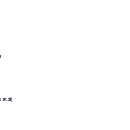
a
 studij