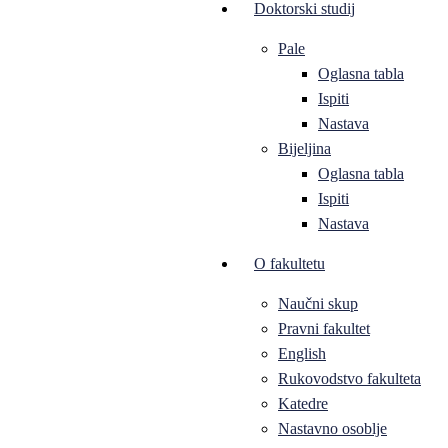
Doktorski studij
Pale
Oglasna tabla
Ispiti
Nastava
Bijeljina
Oglasna tabla
Ispiti
Nastava
O fakultetu
Naučni skup
Pravni fakultet
English
Rukovodstvo fakulteta
Katedre
Nastavno osoblje