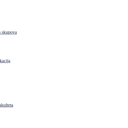
h skupova
kacija
akulteta