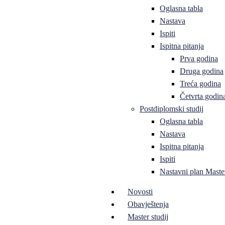
Oglasna tabla
Nastava
Ispiti
Ispitna pitanja
Prva godina
Druga godina
Treća godina
Četvrta godin
Postdiplomski studij
Oglasna tabla
Nastava
Ispitna pitanja
Ispiti
Nastavni plan Master
Novosti
Obavještenja
Master studij