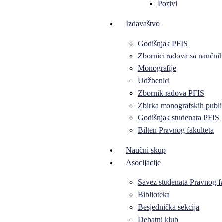
Pozivi
Izdavaštvo
Godišnjak PFIS
Zbornici radova sa naučni
Monografije
Udžbenici
Zbornik radova PFIS
Zbirka monografskih publi
Godišnjak studenata PFIS
Bilten Pravnog fakulteta
Naučni skup
Asocijacije
Savez studenata Pravnog f
Biblioteka
Besjednička sekcija
Debatni klub