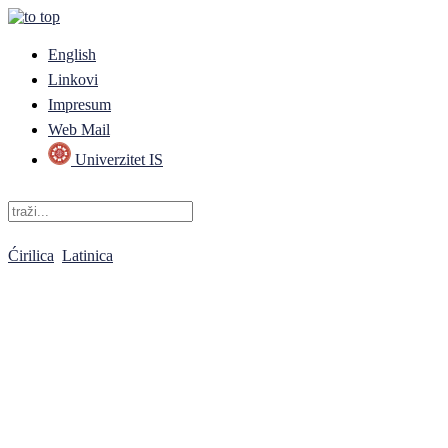
English
Linkovi
Impresum
Web Mail
Univerzitet IS
Ćirilica
Latinica