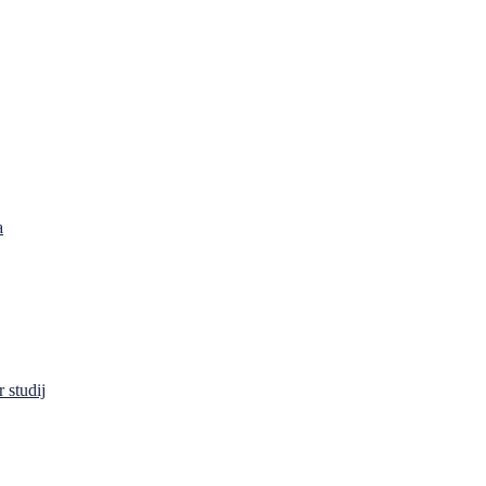
a
 studij