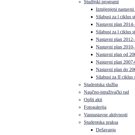
Studijski programi
Izmijenjeni nastavni
Silabusi za l ciklus
Nastavni plan 2014
Silabusi za l ciklus
Nastavni plan 2012
Nastavni plan 2010-
Nastavni plan od 20
Nastavni plan 2007-
Nastavni plan do 20
Silabusi za II ciklus
Studentska služba
Naučno-istraživački rad
Opšti akti
Fotogalerija
Vannastavne aktivnosti
Studentska praksa
Dešavanja