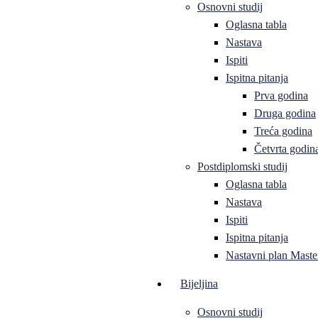
Osnovni studij
Oglasna tabla
Nastava
Ispiti
Ispitna pitanja
Prva godina
Druga godina
Treća godina
Četvrta godin
Postdiplomski studij
Oglasna tabla
Nastava
Ispiti
Ispitna pitanja
Nastavni plan Master
Bijeljina
Osnovni studij