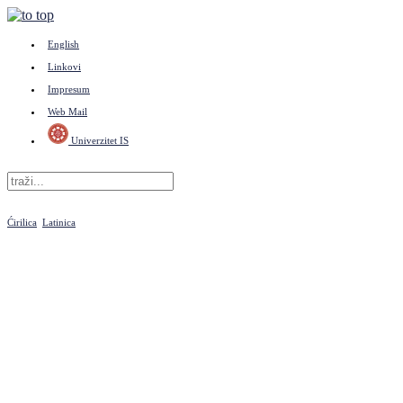
English
Linkovi
Impresum
Web Mail
Univerzitet IS
Ćirilica
Latinica