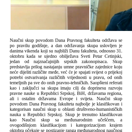
Naučni skup povodom Dana Pravnog fakulteta održava se
po pravilu godišnje, a dan održavanja skupa uslovlјen je
danima vikenda koji su najbliži Danu fakulteta, odnosno 31.
oktobru kada se ujedno obilјežava Sveti Petar Cetinjski,
jedan od najznačajnijih srpskih zakonopisaca. Skup
predstavlјa prilog nastajanju umne pravničke zajednice koju
neće dijeliti različite međe, već će je spajati svijest o prijekoj
potrebi ostvarivanja različitih vrijednosti u pravu, od onih
temelјnih pa sve do onih pravno-tehničkih. Saopšteni referati
kao i zaklјučci sa skupa imaju cilј da doprinesu razvoju
pravne nauke u Republici Srpskoj, BiH, državama regiona,
ali i ostalim državama Evrope i svijeta. Naučni skup
povodom Dana Pravnog fakulteta najbolјe je klasifikovan i
kategorisan naučni skup u oblasti društveno-humanističkih
nauka u Republici Srpskoj. Skup je trenutno klasifikovan
kao Naučni skup sa međunarodnim učešćem, a
ovogodišnjom klasifikacijom i kategorizacijom krajem
oktobra očekuje se postizanje ranga međunarodnog naučnog