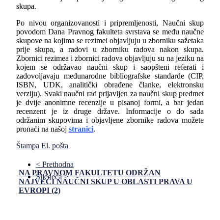
skupa.
Po nivou organizovanosti i pripremlјenosti, Naučni skup
povodom Dana Pravnog fakulteta svrstava se među naučne
skupove na kojima se rezimei objavlјuju u zborniku sažetaka
prije skupa, a radovi u zborniku radova nakon skupa.
Zbornici rezimea i zbornici radova objavlјuju su na jeziku na
kojem se održavao naučni skup i saopšteni referati i
zadovolјavaju međunarodne bibliografske standarde (
CIP,
ISBN
, UDK, analitički obrađene članke, elektronsku
verziju). Svaki naučni rad prijavlјen za naučni skup predmet
je dvije anonimne recenzije u pisanoj formi, a bar jedan
recenzent je iz druge države. Informacije o do sada
održanim skupovima i objavlјene zbornike radova možete
pronaći na našoj
stranici
.
Štampa
El. pošta
< Prethodna
NA PRAVNOM FAKULTETU ODRŽAN
Sljedeća >
NAJVEĆI NAUČNI SKUP U OBLASTI PRAVA U
EVROPI (2)