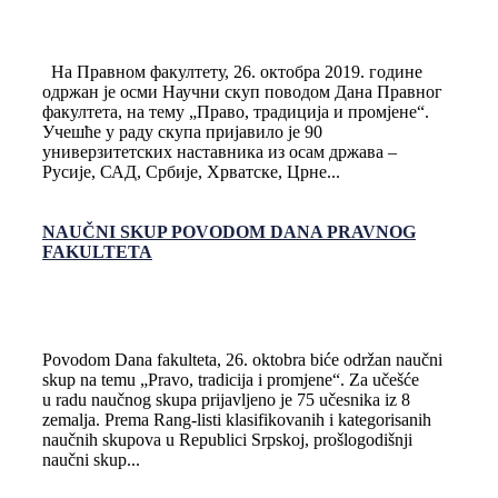
На Правном факултету, 26. октобра 2019. године
одржан је осми Научни скуп поводом Дана Правног
факултета, на тему „Право, традиција и промјене“.
Учешће у раду скупа пријавило је 90
универзитетских наставника из осам држава –
Русије, САД, Србије, Хрватске, Црне...
NAUČNI SKUP POVODOM DANA PRAVNOG
FAKULTETA
Povodom Dana fakulteta, 26. oktobra biće održan naučni
skup na temu „Pravo, tradicija i promjene“. Za učešće
u radu naučnog skupa prijavljeno je 75 učesnika iz 8
zemalja. Prema Rang-listi klasifikovanih i kategorisanih
naučnih skupova u Republici Srpskoj, prošlogodišnji
naučni skup...