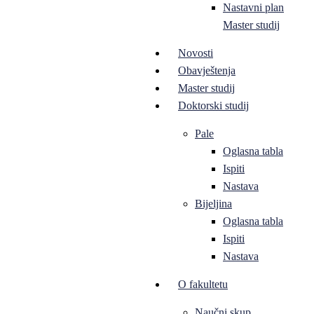
Nastavni plan
Master studij
Novosti
Obavještenja
Master studij
Doktorski studij
Pale
Oglasna tabla
Ispiti
Nastava
Bijeljina
Oglasna tabla
Ispiti
Nastava
O fakultetu
Naučni skup