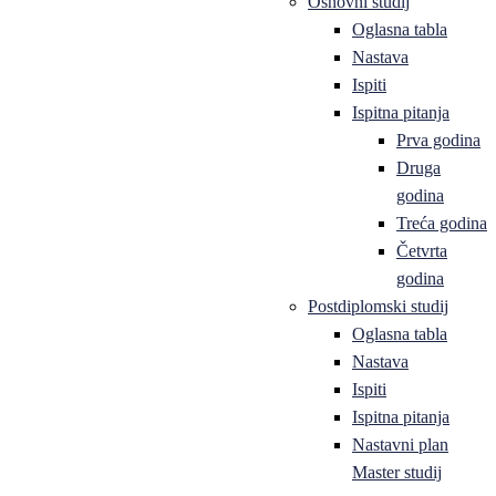
Osnovni studij
Oglasna tabla
Nastava
Ispiti
Ispitna pitanja
Prva godina
Druga
godina
Treća godina
Četvrta
godina
Postdiplomski studij
Oglasna tabla
Nastava
Ispiti
Ispitna pitanja
Nastavni plan
Master studij