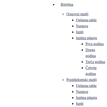
Bijeljina
Osnovni studij
Oglasna tabla
Nastava
Ispiti
Ispitna pitanja
Prva godina
Druga
godina
Treća godina
Četvrta
godina
Postdiplomski studij
Oglasna tabla
Nastava
Ispitna pitanja
Ispiti