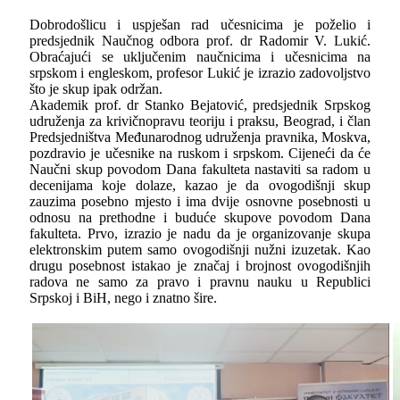
Dobrodošlicu i uspješan rad učesnicima je poželio i
predsjednik Naučnog odbora prof. dr Radomir V. Lukić.
Obraćajući se uklјučenim naučnicima i učesnicima na
srpskom i engleskom, profesor Lukić je izrazio zadovolјstvo
što je skup ipak održan.
Akademik prof. dr Stanko Bejatović, predsjednik Srpskog
udruženja za krivičnopravu teoriju i praksu, Beograd, i član
Predsjedništva Međunarodnog udruženja pravnika, Moskva,
pozdravio je učesnike na ruskom i srpskom. Cijeneći da će
Naučni skup povodom Dana fakulteta nastaviti sa radom u
decenijama koje dolaze, kazao je da ovogodišnji skup
zauzima posebno mjesto i ima dvije osnovne posebnosti u
odnosu na prethodne i buduće skupove povodom Dana
fakulteta. Prvo, izrazio je nadu da je organizovanje skupa
elektronskim putem samo ovogodišnji nužni izuzetak. Kao
drugu posebnost istakao je značaj i brojnost ovogodišnjih
radova ne samo za pravo i pravnu nauku u Republici
Srpskoj i BiH, nego i znatno šire.