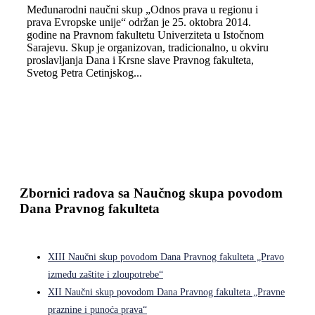
Međunarodni naučni skup „Odnos prava u regionu i
prava Evropske unije“ održan je 25. oktobra 2014.
godine na Pravnom fakultetu Univerziteta u Istočnom
Sarajevu. Skup je organizovan, tradicionalno, u okviru
proslavlјanja Dana i Krsne slave Pravnog fakulteta,
Svetog Petra Cetinjskog...
Zbornici radova sa Naučnog skupa povodom
Dana Pravnog fakulteta
XIII Naučni skup povodom Dana Pravnog fakulteta „Pravo
između zaštite i zloupotrebe“
XII Naučni skup povodom Dana Pravnog fakulteta „Pravne
praznine i punoća prava“