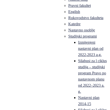
Pravni fakultet
English
Rukovodstvo fakulteta
Katedre
Nastavno osoblje
Studijski programi
Izmijenjeni
nastavni plan od
2022-2023 a.g.
Silabusi za l ciklus
studija – studijski
program Pravo po
nastavnom planu
od 2022–2023 a.
g.
Nastavni plan
2014-15
Silabusi za l ciklus