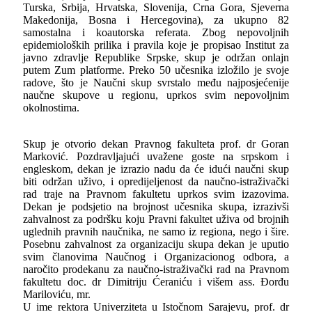
Turska, Srbija, Hrvatska, Slovenija, Crna Gora, Sjeverna
Makedonija, Bosna i Hercegovina), za ukupno 82
samostalna i koautorska referata. Zbog nepovolјnih
epidemioloških prilika i pravila koje je propisao Institut za
javno zdravlјe Republike Srpske, skup je održan onlajn
putem Zum platforme. Preko 50 učesnika izložilo je svoje
radove, što je Naučni skup svrstalo među najposjećenije
naučne skupove u regionu, uprkos svim nepovolјnim
okolnostima.
Skup je otvorio dekan Pravnog fakulteta prof. dr Goran
Marković. Pozdravlјajući uvažene goste na srpskom i
engleskom, dekan je izrazio nadu da će idući naučni skup
biti održan uživo, i opredijelјenost da naučno-istraživački
rad traje na Pravnom fakultetu uprkos svim izazovima.
Dekan je podsjetio na brojnost učesnika skupa, izrazivši
zahvalnost za podršku koju Pravni fakultet uživa od brojnih
uglednih pravnih naučnika, ne samo iz regiona, nego i šire.
Posebnu zahvalnost za organizaciju skupa dekan je uputio
svim članovima Naučnog i Organizacionog odbora, a
naročito prodekanu za naučno-istraživački rad na Pravnom
fakultetu doc. dr Dimitriju Ćeraniću i višem ass. Đorđu
Mariloviću, mr.
U ime rektora Univerziteta u Istočnom Sarajevu, prof. dr