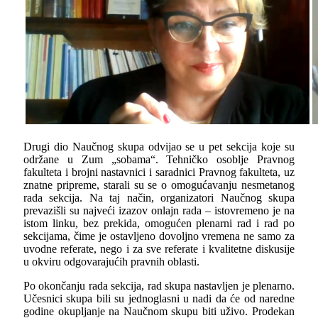
Drugi dio Naučnog skupa odvijao se u pet sekcija koje su
održane u Zum „sobama“. Tehničko osoblјe Pravnog
fakulteta i brojni nastavnici i saradnici Pravnog fakulteta, uz
znatne pripreme, starali su se o omogućavanju nesmetanog
rada sekcija. Na taj način, organizatori Naučnog skupa
prevazišli su najveći izazov onlajn rada – istovremeno je na
istom linku, bez prekida, omogućen plenarni rad i rad po
sekcijama, čime je ostavlјeno dovolјno vremena ne samo za
uvodne referate, nego i za sve referate i kvalitetne diskusije
u okviru odgovarajućih pravnih oblasti.
Po okončanju rada sekcija, rad skupa nastavlјen je plenarno.
Učesnici skupa bili su jednoglasni u nadi da će od naredne
godine okuplјanje na Naučnom skupu biti uživo. Prodekan