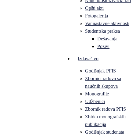
Naučno-istraživački rad
Opšti akti
Fotogalerija
Vannastavne aktivnosti
Studentska praksa
Dešavanja
Pozivi
Izdavaštvo
Godišnjak PFIS
Zbornici radova sa
naučnih skupova
Monografije
Udžbenici
Zbornik radova PFIS
Zbirka monografskih
publikacija
Godišnjak studenata