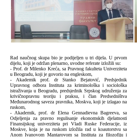
Rad naučnog skupa bio je podijelјen u tri dijela. U prvom
dijelu, koji je održan plenarno, uvodne referate izložili su:
- Prof. dr Milenko Kreća, sa Pravnog fakulteta Univerziteta
u Beogradu, koji je govorio na engleskom,
- Akademik prof. dr Stanko Bejatović, Predsjednik
Upravnog odbora Instituta za kriminološka i sociološka
istraživanja u Beogradu, predsjednik Srpskog udruženja za
krivičnopravnu teoriju i praksu, i član Predsedništva
Međunarodnog saveza pravnika, Moskva, koji je izlagao na
ruskom,
- Akademik, prof. dr Elena Gennadievna Bagreeva, sa
Odjelјenja za pravno regulisanje ekonomskih djelatnosti
Finansijskog univerziteta pri Vladi Ruske Federacije, iz
Moskve, koja je na ruskom izložila rad u koautorstvu sa
Anom Ivanovom Mantarovom sa Instituta za filozofiju i