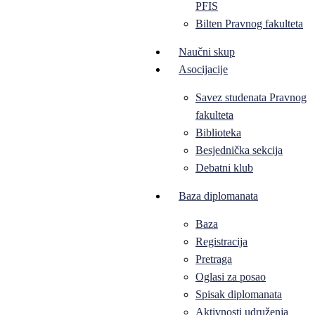
PFIS
Bilten Pravnog fakulteta
Naučni skup
Asocijacije
Savez studenata Pravnog
fakulteta
Biblioteka
Besjednička sekcija
Debatni klub
Baza diplomanata
Baza
Registracija
Pretraga
Oglasi za posao
Spisak diplomanata
Aktivnosti udruženja