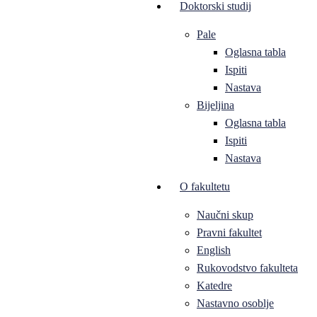
Doktorski studij
Pale
Oglasna tabla
Ispiti
Nastava
Bijeljina
Oglasna tabla
Ispiti
Nastava
O fakultetu
Naučni skup
Pravni fakultet
English
Rukovodstvo fakulteta
Katedre
Nastavno osoblje