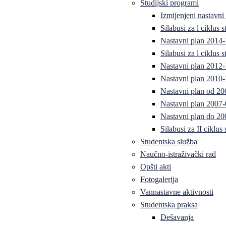
Studijski programi
Izmijenjeni nastavni
Silabusi za l ciklus
Nastavni plan 2014
Silabusi za l ciklus
Nastavni plan 2012
Nastavni plan 2010-
Nastavni plan od 20
Nastavni plan 2007-
Nastavni plan do 20
Silabusi za II ciklus
Studentska služba
Naučno-istraživački rad
Opšti akti
Fotogalerija
Vannastavne aktivnosti
Studentska praksa
Dešavanja