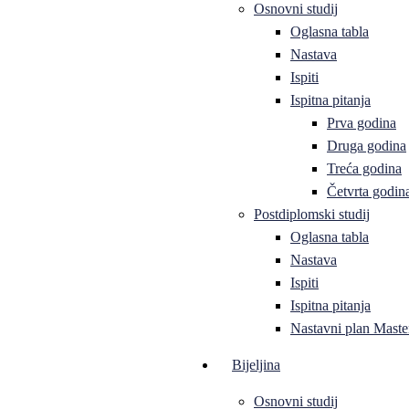
Osnovni studij
Oglasna tabla
Nastava
Ispiti
Ispitna pitanja
Prva godina
Druga godina
Treća godina
Četvrta godin
Postdiplomski studij
Oglasna tabla
Nastava
Ispiti
Ispitna pitanja
Nastavni plan Master
Bijeljina
Osnovni studij