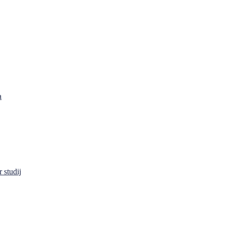
a
 studij