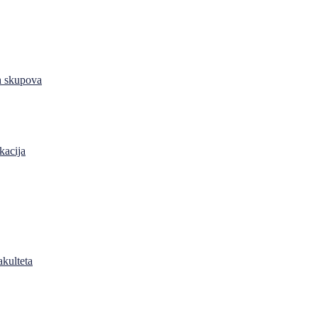
h skupova
kacija
akulteta