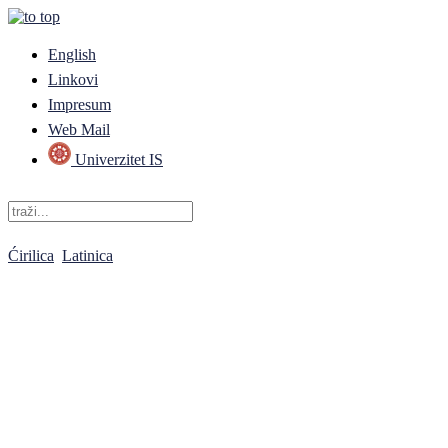
English
Linkovi
Impresum
Web Mail
Univerzitet IS
Ćirilica
Latinica