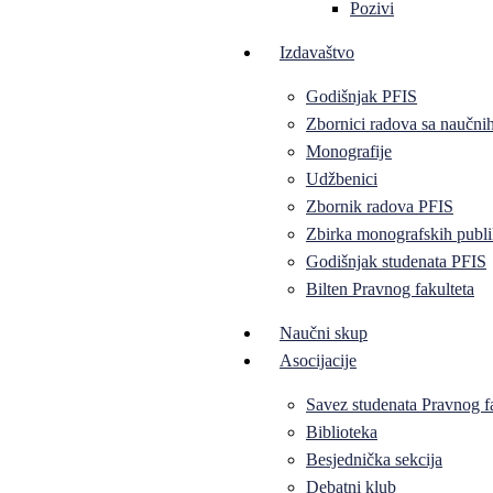
Pozivi
Izdavaštvo
Godišnjak PFIS
Zbornici radova sa naučni
Monografije
Udžbenici
Zbornik radova PFIS
Zbirka monografskih publi
Godišnjak studenata PFIS
Bilten Pravnog fakulteta
Naučni skup
Asocijacije
Savez studenata Pravnog f
Biblioteka
Besjednička sekcija
Debatni klub