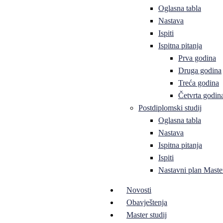
Oglasna tabla
Nastava
Ispiti
Ispitna pitanja
Prva godina
Druga godina
Treća godina
Četvrta godin
Postdiplomski studij
Oglasna tabla
Nastava
Ispitna pitanja
Ispiti
Nastavni plan Master
Novosti
Obavještenja
Master studij