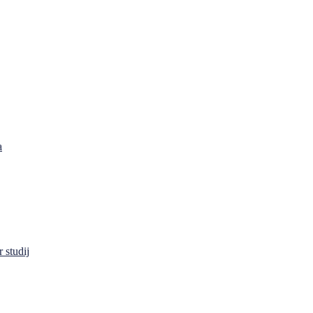
a
 studij