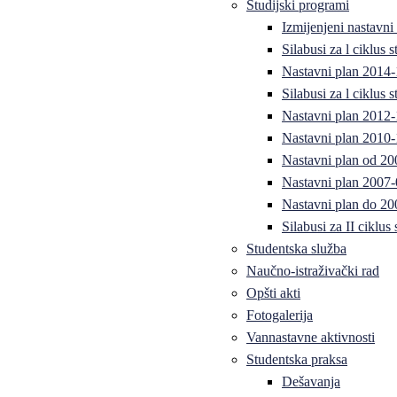
Studijski programi
Izmijenjeni nastavni
Silabusi za l ciklus
Nastavni plan 2014
Silabusi za l ciklus
Nastavni plan 2012
Nastavni plan 2010-
Nastavni plan od 20
Nastavni plan 2007-
Nastavni plan do 20
Silabusi za II ciklus
Studentska služba
Naučno-istraživački rad
Opšti akti
Fotogalerija
Vannastavne aktivnosti
Studentska praksa
Dešavanja