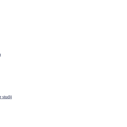
a
 studij