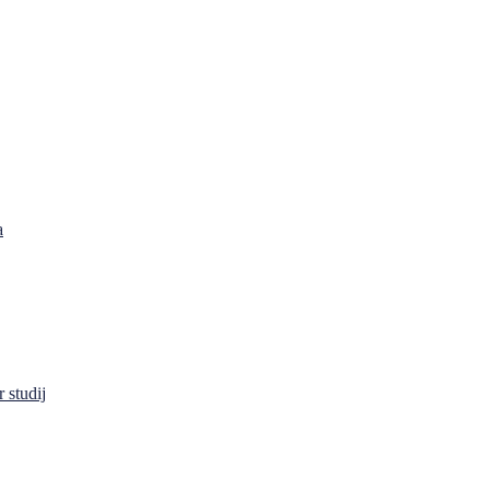
a
 studij