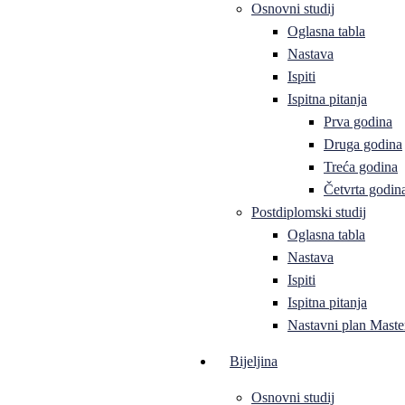
Osnovni studij
Oglasna tabla
Nastava
Ispiti
Ispitna pitanja
Prva godina
Druga godina
Treća godina
Četvrta godin
Postdiplomski studij
Oglasna tabla
Nastava
Ispiti
Ispitna pitanja
Nastavni plan Master
Bijeljina
Osnovni studij