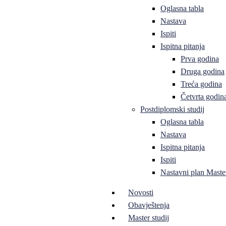
Oglasna tabla
Nastava
Ispiti
Ispitna pitanja
Prva godina
Druga godina
Treća godina
Četvrta godin
Postdiplomski studij
Oglasna tabla
Nastava
Ispitna pitanja
Ispiti
Nastavni plan Master
Novosti
Obavještenja
Master studij