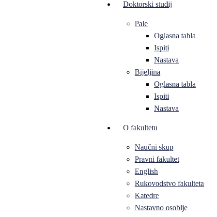
Doktorski studij
Pale
Oglasna tabla
Ispiti
Nastava
Bijeljina
Oglasna tabla
Ispiti
Nastava
O fakultetu
Naučni skup
Pravni fakultet
English
Rukovodstvo fakulteta
Katedre
Nastavno osoblje