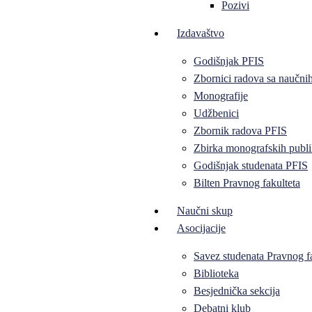
Pozivi
Izdavaštvo
Godišnjak PFIS
Zbornici radova sa naučni
Monografije
Udžbenici
Zbornik radova PFIS
Zbirka monografskih publi
Godišnjak studenata PFIS
Bilten Pravnog fakulteta
Naučni skup
Asocijacije
Savez studenata Pravnog f
Biblioteka
Besjednička sekcija
Debatni klub