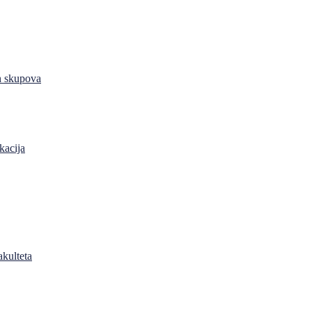
h skupova
kacija
akulteta