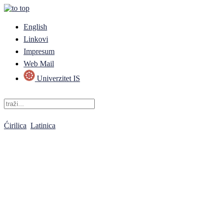
English
Linkovi
Impresum
Web Mail
Univerzitet IS
Ćirilica
Latinica