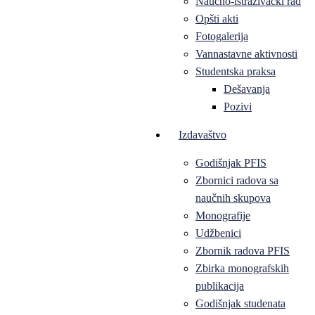
Naučno-istraživački rad
Opšti akti
Fotogalerija
Vannastavne aktivnosti
Studentska praksa
Dešavanja
Pozivi
Izdavaštvo
Godišnjak PFIS
Zbornici radova sa
naučnih skupova
Monografije
Udžbenici
Zbornik radova PFIS
Zbirka monografskih
publikacija
Godišnjak studenata