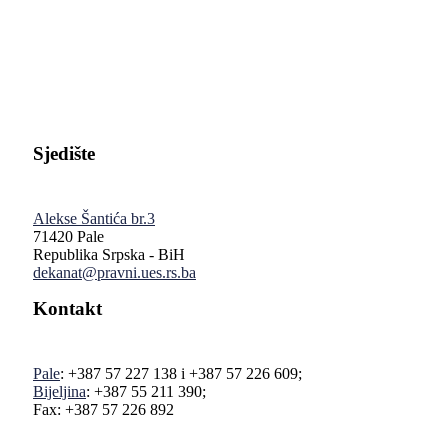
Pravni fakultet Univerziteta u Istočnom Sarajevu
Sjedište
Alekse Šantića br.3
71420 Pale
Republika Srpska - BiH
dekanat@pravni.ues.rs.ba
Kontakt
Pale
: +387 57 227 138 i +387 57 226 609;
Bijeljina
: +387 55 211 390;
Fax: +387 57 226 892