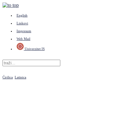
English
Linkovi
Impresum
Web Mail
Univerzitet IS
Ćirilica
Latinica