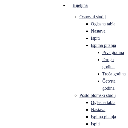
Bijeljina
Osnovni studij
Oglasna tabla
Nastava
Ispiti
Ispitna pitanja
Prva godina
Druga
godina
Treća godina
Četvrta
godina
Postdiplomski studij
Oglasna tabla
Nastava
Ispitna pitanja
Ispiti