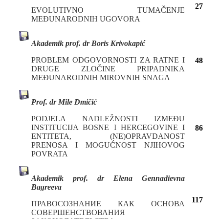
27
EVOLUTIVNO TUMAČENJE
MEĐUNARODNIH UGOVORA
Akademik prof. dr Boris Krivokapić
PROBLEM ODGOVORNOSTI ZA RATNE I
48
DRUGE ZLOČINE PRIPADNIKA
MEĐUNARODNIH MIROVNIH SNAGA
Prof. dr Mile Dmičić
PODЈELA NADLEŽNOSTI IZMEĐU
INSTITUCIJA BOSNE I HERCEGOVINE I
86
ENTITETA, (NE)OPRAVDANOST
PRENOSA I MOGUĆNOST NJIHOVOG
POVRATA
Akademik prof. dr Еlena Gennadievna
Bagreeva
117
ПРАВОСОЗНАНИЕ КАК ОСНОВА
СОВЕРШЕНСТВОВАНИЯ