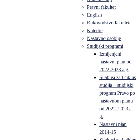
Pravni fakultet
English
Rukovodstvo fakulteta
Katedre
Nastavno osoblje
Studijski programi
Izmijenjeni
nastavni plan od
2022-2023 a.g.
Silabusi za l ciklus
studija – studijski
program Pravo po
nastavnom planu
od 2022–2023 a.
g.
Nastavni plan
2014-15
Silabusi za l ciklus