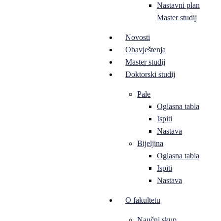
Nastavni plan
Master studij
Novosti
Obavještenja
Master studij
Doktorski studij
Pale
Oglasna tabla
Ispiti
Nastava
Bijeljina
Oglasna tabla
Ispiti
Nastava
O fakultetu
Naučni skup