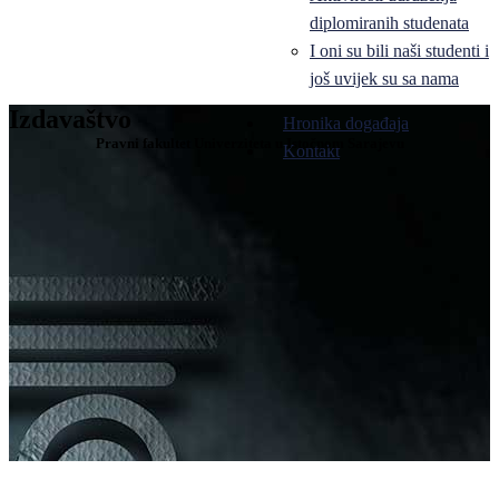
diplomiranih studenata
I oni su bili naši studenti i
još uvijek su sa nama
Izdavaštvo
Hronika događaja
Pravni fakultet Univerziteta u Istočnom Sarajevu
Kontakt