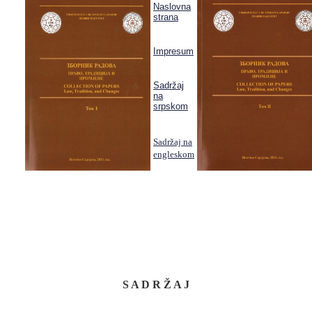
Naslovna
strana
Impresum
Sadržaj
na
srpskom
Sadržaj na
engleskom
S
A D R Ž A J