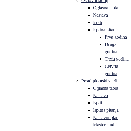
Osnovni studij
Oglasna tabla
Nastava
Ispiti
Ispitna pitanja
Prva godina
Druga
godina
Treća godina
Četvrta
godina
Postdiplomski studij
Oglasna tabla
Nastava
Ispiti
Ispitna pitanja
Nastavni plan
Master studij