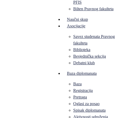
PFIS
Bilten Pravnog fakulteta
Naučni skup
Asocijacije
Savez studenata Pravnog
fakulteta
Biblioteka
Besjednička sekcija
Debatni klub
Baza diplomanata
Baza
Registracija
Pretraga
Oglasi za posao
Spisak diplomanata
Aktivnosti udruženja