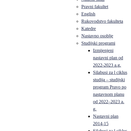
Pravni fakultet
English
Rukovodstvo fakulteta
Katedre
Nastavno osoblje
Studijski programi
Izmijenjeni
nastavni plan od
2022-2023 a.g.
Silabusi za l ciklus
studija – studijski
program Pravo po
nastavnom planu
od 2022–2023 a.
g.
Nastavni plan
2014-15
Silabusi za l ciklus