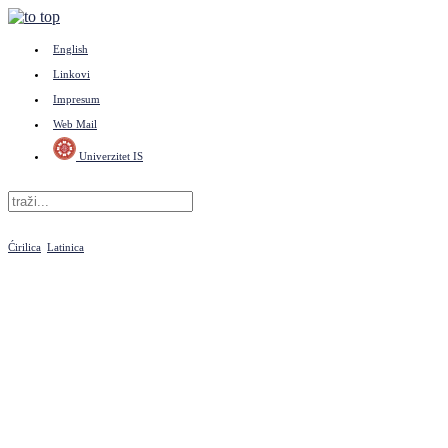
English
Linkovi
Impresum
Web Mail
Univerzitet IS
Ćirilica
Latinica