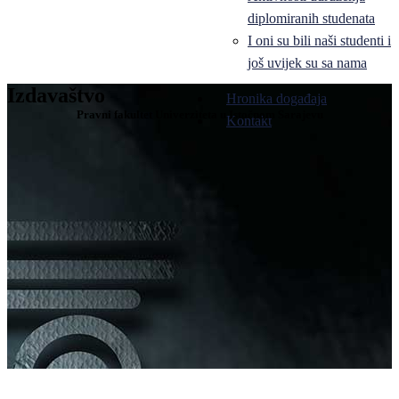
diplomiranih studenata
I oni su bili naši studenti i
još uvijek su sa nama
Izdavaštvo
Hronika događaja
Pravni fakultet Univerziteta u Istočnom Sarajevu
Kontakt