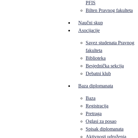
PFIS
Bilten Pravnog fakulteta
Naučni skup
Asocijacije
Savez studenata Pravnog
fakulteta
Biblioteka
Besjednička sekcija
Debatni klub
Baza diplomanata
Baza
Registracija
Pretraga
Oglasi za posao
Spisak diplomanata
Aktivnosti udruženja