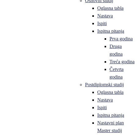
Osnovni studij
Oglasna tabla
Nastava
Ispiti
Ispitna pitanja
Prva godina
Druga
godina
Treća godina
Četvrta
godina
Postdiplomski studij
Oglasna tabla
Nastava
Ispiti
Ispitna pitanja
Nastavni plan
Master studij