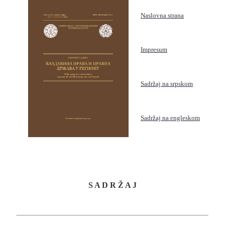
Naslovna strana
Impresum
Sadržaj na srpskom
Sadržaj na engleskom
S
A D R Ž A J