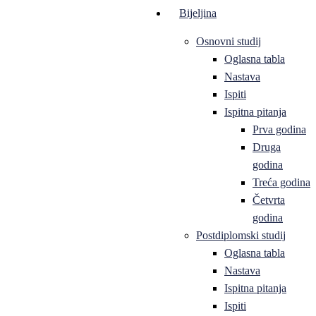
Bijeljina
Osnovni studij
Oglasna tabla
Nastava
Ispiti
Ispitna pitanja
Prva godina
Druga
godina
Treća godina
Četvrta
godina
Postdiplomski studij
Oglasna tabla
Nastava
Ispitna pitanja
Ispiti