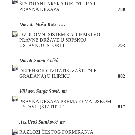
ŠESTOJANUARSKA DIKTATURA I
PRAVNA DRŽAVA
780
Doc. dr Maša K
ulauzov
DVODOMNI SISTEM KAO JEMSTVO
PRAVNE DRŽAVE U SRPSKOJ
USTAVNOJ ISTORIJI
793
Doc
.
d
r Samir Aličić
DEFENSOR CIVITATIS (ZAŠTITNIK
GRAĐANA) U ILIRIKU
802
Viši as
s.
Sanja Savić, mr
PRAVNA DRŽAVA PREMA ZEMALJSKOM
USTAVU (ŠTATUTU)
817
Ass.
Uroš Stanković
, mr
RAZLOZI ČESTOG FORMIRANJA