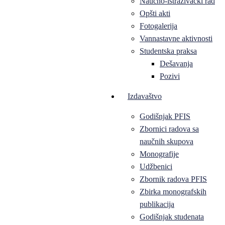
Naučno-istraživački rad
Opšti akti
Fotogalerija
Vannastavne aktivnosti
Studentska praksa
Dešavanja
Pozivi
Izdavaštvo
Godišnjak PFIS
Zbornici radova sa
naučnih skupova
Monografije
Udžbenici
Zbornik radova PFIS
Zbirka monografskih
publikacija
Godišnjak studenata