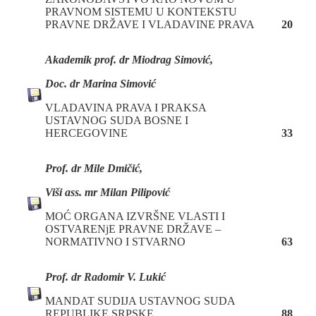
PRAVNOM SISTEMU U KONTEKSTU
PRAVNE DRŽAVE I VLADAVINE PRAVA
20
Akademik prof. dr Miodrag Simović,
Doc. dr Marina Simović
VLADAVINA PRAVA I PRAKSA
USTAVNOG SUDA BOSNE I
HERCEGOVINE
33
P
rof. dr
Mile Dmičić,
Viši ass. mr Milan Pilipović
MOĆ ORGANA IZVRŠNE VLASTI I
OSTVARENjE PRAVNE DRŽAVE –
NORMATIVNO I STVARNO
63
P
rof. dr
Radomir V. Lukić
MANDAT SUDIJA USTAVNOG SUDA
REPUBLIKE SRPSKE
88