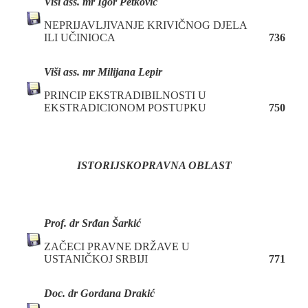
Viši ass. mr Igor Petković
NEPRIJAVLJIVANJE KRIVIČNOG DJELA
ILI UČINIOCA
736
Viši ass. mr Milijana Lepir
PRINCIP EKSTRADIBILNOSTI U
EKSTRADICIONOM POSTUPKU
750
ISTORIJSKOPRAVNA OBLAST
P
rof. dr
Srđan Šarkić
ZAČECI PRAVNE DRŽAVE U
USTANIČKOJ SRBIJI
771
Doc. dr Gordana Drakić