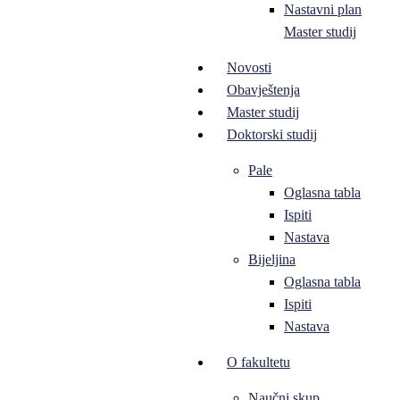
Nastavni plan
Master studij
Novosti
Obavještenja
Master studij
Doktorski studij
Pale
Oglasna tabla
Ispiti
Nastava
Bijeljina
Oglasna tabla
Ispiti
Nastava
O fakultetu
Naučni skup