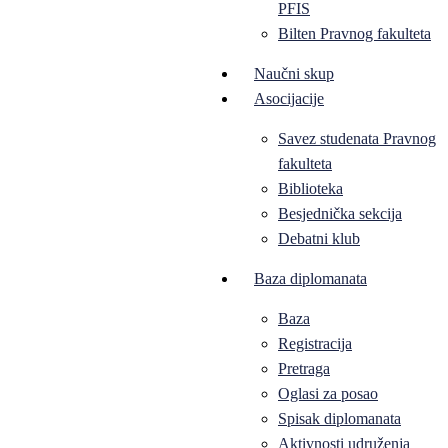
PFIS
Bilten Pravnog fakulteta
Naučni skup
Asocijacije
Savez studenata Pravnog
fakulteta
Biblioteka
Besjednička sekcija
Debatni klub
Baza diplomanata
Baza
Registracija
Pretraga
Oglasi za posao
Spisak diplomanata
Aktivnosti udruženja