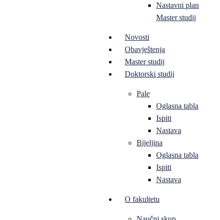
Nastavni plan
Master studij
Novosti
Obavještenja
Master studij
Doktorski studij
Pale
Oglasna tabla
Ispiti
Nastava
Bijeljina
Oglasna tabla
Ispiti
Nastava
O fakultetu
Naučni skup