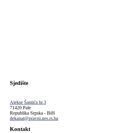
Pravni fakultet Univerziteta u Istočnom Sarajevu
Sjedište
Alekse Šantića br.3
71420 Pale
Republika Srpska - BiH
dekanat@pravni.ues.rs.ba
Kontakt