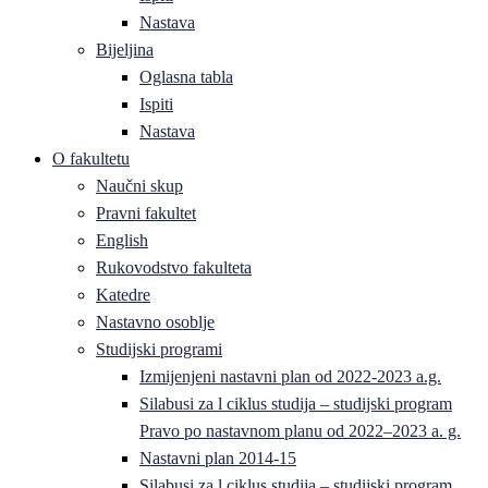
Nastava
Bijeljina
Oglasna tabla
Ispiti
Nastava
O fakultetu
Naučni skup
Pravni fakultet
English
Rukovodstvo fakulteta
Katedre
Nastavno osoblje
Studijski programi
Izmijenjeni nastavni plan od 2022-2023 a.g.
Silabusi za l ciklus studija – studijski program
Pravo po nastavnom planu od 2022–2023 a. g.
Nastavni plan 2014-15
Silabusi za l ciklus studija – studijski program