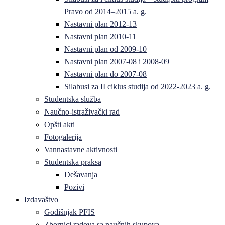
Pravo od 2014–2015 a. g.
Nastavni plan 2012-13
Nastavni plan 2010-11
Nastavni plan od 2009-10
Nastavni plan 2007-08 i 2008-09
Nastavni plan do 2007-08
Silabusi za II ciklus studija od 2022-2023 a. g.
Studentska služba
Naučno-istraživački rad
Opšti akti
Fotogalerija
Vannastavne aktivnosti
Studentska praksa
Dešavanja
Pozivi
Izdavaštvo
Godišnjak PFIS
Zbornici radova sa naučnih skupova