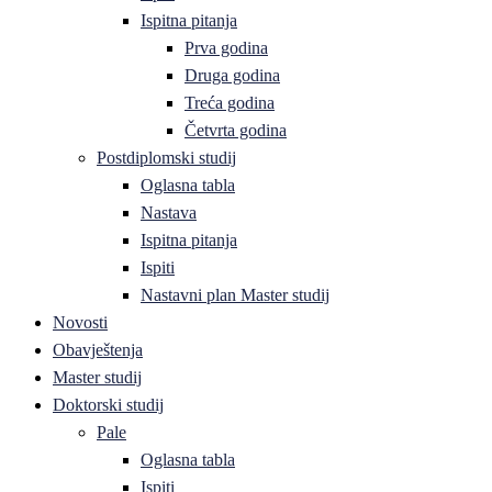
Ispitna pitanja
Prva godina
Druga godina
Treća godina
Četvrta godina
Postdiplomski studij
Oglasna tabla
Nastava
Ispitna pitanja
Ispiti
Nastavni plan Master studij
Novosti
Obavještenja
Master studij
Doktorski studij
Pale
Oglasna tabla
Ispiti