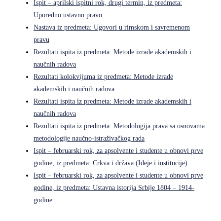
Ispit – aprilski ispitni rok, drugi termin, iz predmeta:
Uporedno ustavno pravo
Nastava iz predmeta: Ugovori u rimskom i savremenom
pravu
Rezultati ispita iz predmeta: Metode izrade akademskih i
naučnih radova
Rezultati kolokvijuma iz predmeta: Metode izrade
akademskih i naučnih radova
Rezultati ispita iz predmeta: Metode izrade akademskih i
naučnih radova
Rezultati ispita iz predmeta: Metodologija prava sa osnovama
metodologije naučno-istraživačkog rada
Ispit – februarski rok, za apsolvente i studente u obnovi prve
godine, iz predmeta: Crkva i država (Ideje i institucije)
Ispit – februarski rok, za apsolvente i studente u obnovi prve
godine, iz predmeta: Ustavna istorija Srbije 1804 – 1914-
godine