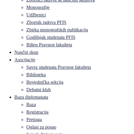
Monografije
Udžbenici
Zbornik radova PFIS
Zbirka monografskih publikacija
Godišnjak studenata PFIS
Bilten Pravnog fakulteta
Naučni skup
Asocijacije
Savez studenata Pravnog fakulteta
Biblioteka
Besjednička sekcija
Debatni klub
Baza diplomanata
Baza
Registracija
Pretraga
Oglasi za posao