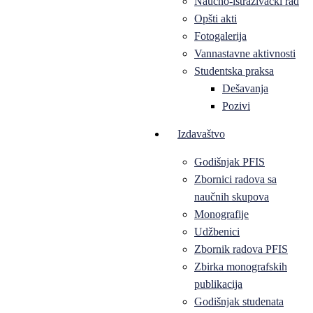
Naučno-istraživački rad
Opšti akti
Fotogalerija
Vannastavne aktivnosti
Studentska praksa
Dešavanja
Pozivi
Izdavaštvo
Godišnjak PFIS
Zbornici radova sa
naučnih skupova
Monografije
Udžbenici
Zbornik radova PFIS
Zbirka monografskih
publikacija
Godišnjak studenata