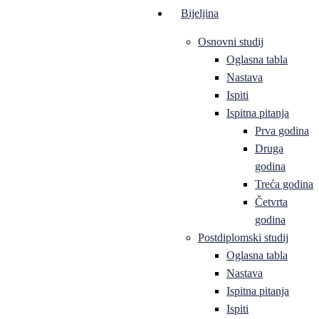
Bijeljina
Osnovni studij
Oglasna tabla
Nastava
Ispiti
Ispitna pitanja
Prva godina
Druga
godina
Treća godina
Četvrta
godina
Postdiplomski studij
Oglasna tabla
Nastava
Ispitna pitanja
Ispiti