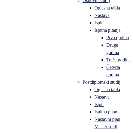
Osnovni studij
Oglasna tabla
Nastava
Ispiti
Ispitna pitanja
Prva godina
Druga
godina
Treća godina
Četvrta
godina
Postdiplomski studij
Oglasna tabla
Nastava
Ispiti
Ispitna pitanja
Nastavni plan
Master studij