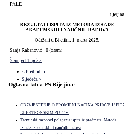
PALE
Bijeljina
REZULTATI ISPITA IZ METODA IZRADE
AKADEMSKIH I NAUČNIH RADOVA
Održani u Bijeljini, 1. marta 2025.
Sanja Rakanović - 8 (osam).
Štampa
El. pošta
< Prethodna
Sljedeća >
Oglasna tabla PS Bijeljina:
OBAVJEŠTENJE O PROMJENI NAČINA PRIJAVE ISPITA
ELEKTRONSKIM PUTEM
Terminski raspored polaganja ispita iz predmeta: Metode
izrade akademskih i naučnih radova