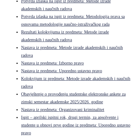
Potvrda izlaska na ispit iz predmeta: Metode izrade
akademskih i naučnih radova
Potvrda izlaska na ispit iz predmeta: Metodologija prava sa
osnovama metodologije naučno-istraživačkog rada
Rezultati kolokvijuma iz predmeta: Metode izrade
akademskih i naučnih radova
Nastava iz predmeta: Metode izrade akademskih i naučnih
radova
Nastava iz predmeta: Izborno pravo
Nastava iz predmeta: Uporedno ustavno pravo
Kolokvijum iz predmeta: Metode izrade akademskih i naučnih
radova
Obavještenje o provođenju studentske elektronske ankete za
zimski semestar akademske 2025/2026. godine
Nastava iz predmeta: Organizovani kriminalitet
Ispit – aprilski ispitni rok, drugi termin, za apsolvente i
studente u obnovi prve godine iz predmeta: Uporedno ustavno
pravo