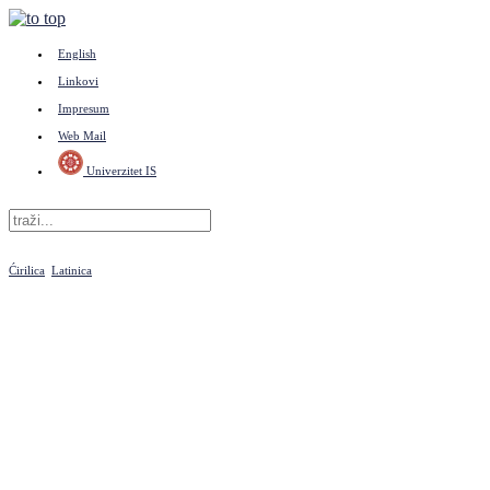
English
Linkovi
Impresum
Web Mail
Univerzitet IS
Ćirilica
Latinica