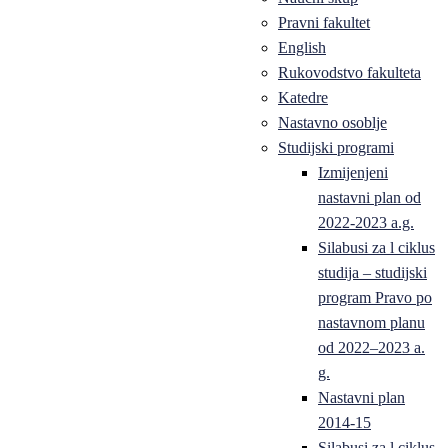
Pravni fakultet
English
Rukovodstvo fakulteta
Katedre
Nastavno osoblje
Studijski programi
Izmijenjeni
nastavni plan od
2022-2023 a.g.
Silabusi za l ciklus
studija – studijski
program Pravo po
nastavnom planu
od 2022–2023 a.
g.
Nastavni plan
2014-15
Silabusi za l ciklus