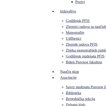
Pozivi
Izdavaštvo
Godišnjak PFIS
Zbornici radova sa naučni
Monografije
Udžbenici
Zbornik radova PFIS
Zbirka monografskih publi
Godišnjak studenata PFIS
Bilten Pravnog fakulteta
Naučni skup
Asocijacije
Savez studenata Pravnog f
Biblioteka
Besjednička sekcija
Debatni klub