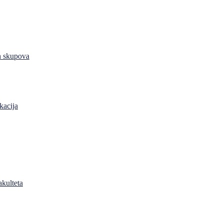
h skupova
kacija
akulteta