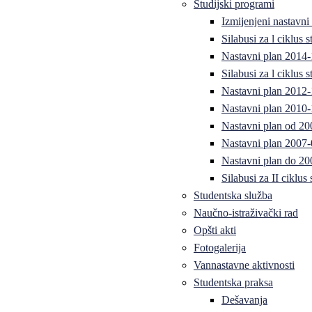
Studijski programi
Izmijenjeni nastavni
Silabusi za l ciklus
Nastavni plan 2014
Silabusi za l ciklus
Nastavni plan 2012
Nastavni plan 2010-
Nastavni plan od 20
Nastavni plan 2007-
Nastavni plan do 20
Silabusi za II ciklus
Studentska služba
Naučno-istraživački rad
Opšti akti
Fotogalerija
Vannastavne aktivnosti
Studentska praksa
Dešavanja