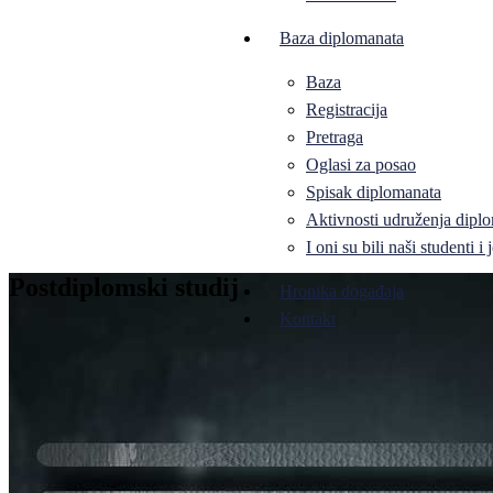
Baza diplomanata
Baza
Registracija
Pretraga
Oglasi za posao
Spisak diplomanata
Aktivnosti udruženja diplo
I oni su bili naši studenti 
Postdiplomski studij
Hronika događaja
Kontakt