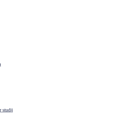
a
 studij