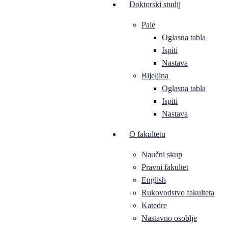
Doktorski studij
Pale
Oglasna tabla
Ispiti
Nastava
Bijeljina
Oglasna tabla
Ispiti
Nastava
O fakultetu
Naučni skup
Pravni fakultet
English
Rukovodstvo fakulteta
Katedre
Nastavno osoblje