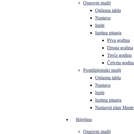
Osnovni studij
Oglasna tabla
Nastava
Ispiti
Ispitna pitanja
Prva godina
Druga godina
Treća godina
Četvrta godin
Postdiplomski studij
Oglasna tabla
Nastava
Ispiti
Ispitna pitanja
Nastavni plan Master
Bijeljina
Osnovni studij