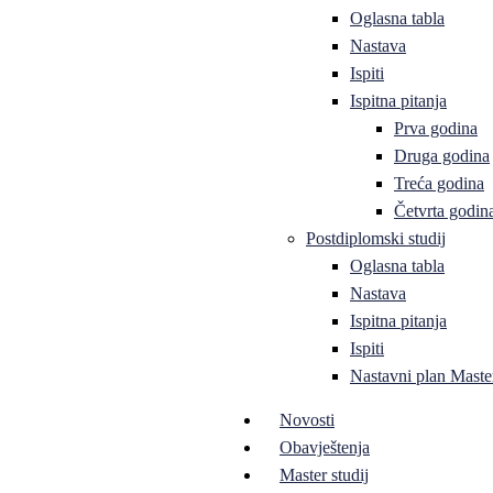
Oglasna tabla
Nastava
Ispiti
Ispitna pitanja
Prva godina
Druga godina
Treća godina
Četvrta godin
Postdiplomski studij
Oglasna tabla
Nastava
Ispitna pitanja
Ispiti
Nastavni plan Master
Novosti
Obavještenja
Master studij