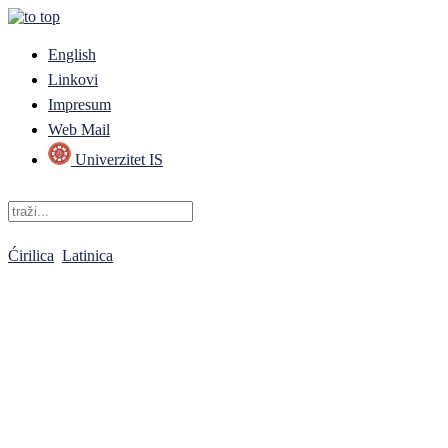
English
Linkovi
Impresum
Web Mail
Univerzitet IS
Ćirilica
Latinica