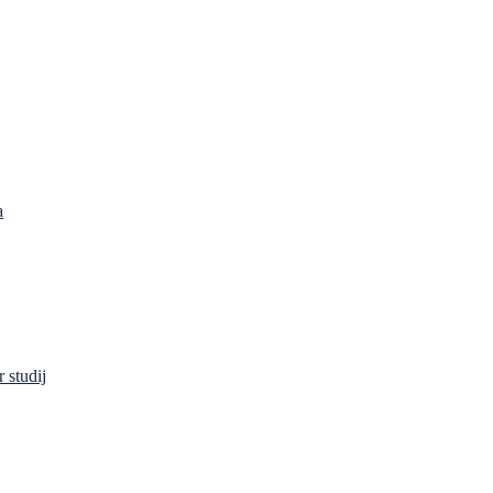
a
 studij