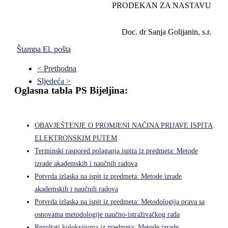
PRODEKAN ZA NASTAVU
Doc. dr Sanja Golijanin, s.r.
Štampa
El. pošta
< Prethodna
Sljedeća >
Oglasna tabla PS Bijeljina:
OBAVJEŠTENJE O PROMJENI NAČINA PRIJAVE ISPITA
ELEKTRONSKIM PUTEM
Terminski raspored polaganja ispita iz predmeta: Metode
izrade akademskih i naučnih radova
Potvrda izlaska na ispit iz predmeta: Metode izrade
akademskih i naučnih radova
Potvrda izlaska na ispit iz predmeta: Metodologija prava sa
osnovama metodologije naučno-istraživačkog rada
Rezultati kolokvijuma iz predmeta: Metode izrade