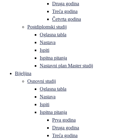
Druga godina
Treća godina
Četvrta godina
Postdiplomski studij
Oglasna tabla
Nastava
Ispiti
Ispitna pitanja
Nastavni plan Master studij
Bijeljina
Osnovni studij
Oglasna tabla
Nastava
Ispiti
Ispitna pitanja
Prva godina
Druga godina
Treća godina