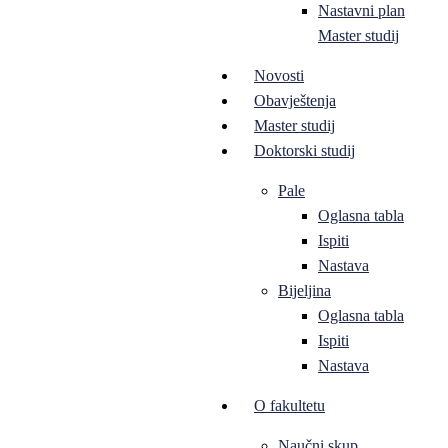
Nastavni plan
Master studij
Novosti
Obavještenja
Master studij
Doktorski studij
Pale
Oglasna tabla
Ispiti
Nastava
Bijeljina
Oglasna tabla
Ispiti
Nastava
O fakultetu
Naučni skup