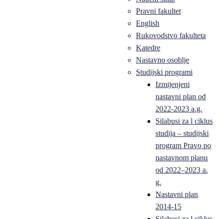
Pravni fakultet
English
Rukovodstvo fakulteta
Katedre
Nastavno osoblje
Studijski programi
Izmijenjeni
nastavni plan od
2022-2023 a.g.
Silabusi za l ciklus
studija – studijski
program Pravo po
nastavnom planu
od 2022–2023 a.
g.
Nastavni plan
2014-15
Silabusi za l ciklus