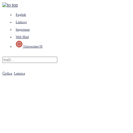
English
Linkovi
Impresum
Web Mail
Univerzitet IS
Ćirilica
Latinica