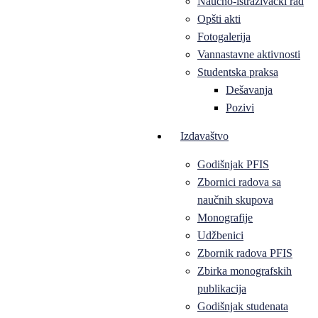
Naučno-istraživački rad
Opšti akti
Fotogalerija
Vannastavne aktivnosti
Studentska praksa
Dešavanja
Pozivi
Izdavaštvo
Godišnjak PFIS
Zbornici radova sa
naučnih skupova
Monografije
Udžbenici
Zbornik radova PFIS
Zbirka monografskih
publikacija
Godišnjak studenata