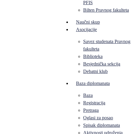
PFIS
Bilten Pravnog fakulteta
Naučni skup
Asocijacije
Savez studenata Pravnog
fakulteta
Biblioteka
Besjednička sekcija
Debatni klub
Baza diplomanata
Baza
Registracija
Pretraga
Oglasi za posao
Spisak diplomanata
Aktivnosti udruženja