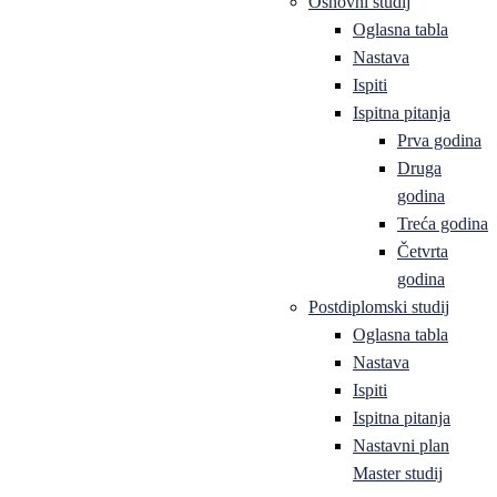
Osnovni studij
Oglasna tabla
Nastava
Ispiti
Ispitna pitanja
Prva godina
Druga
godina
Treća godina
Četvrta
godina
Postdiplomski studij
Oglasna tabla
Nastava
Ispiti
Ispitna pitanja
Nastavni plan
Master studij