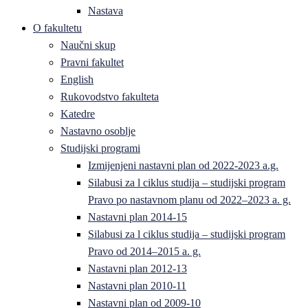
Nastava
O fakultetu
Naučni skup
Pravni fakultet
English
Rukovodstvo fakulteta
Katedre
Nastavno osoblje
Studijski programi
Izmijenjeni nastavni plan od 2022-2023 a.g.
Silabusi za l ciklus studija – studijski program
Pravo po nastavnom planu od 2022–2023 a. g.
Nastavni plan 2014-15
Silabusi za l ciklus studija – studijski program
Pravo od 2014–2015 a. g.
Nastavni plan 2012-13
Nastavni plan 2010-11
Nastavni plan od 2009-10