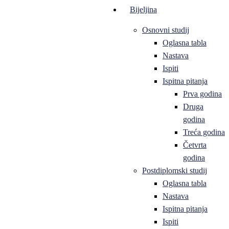
Bijeljina
Osnovni studij
Oglasna tabla
Nastava
Ispiti
Ispitna pitanja
Prva godina
Druga
godina
Treća godina
Četvrta
godina
Postdiplomski studij
Oglasna tabla
Nastava
Ispitna pitanja
Ispiti