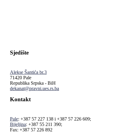
Pravni fakultet Univerziteta u Istočnom Sarajevu
Sjedište
Alekse Šantića br.3
71420 Pale
Republika Srpska - BiH
dekanat@pravni.ues.rs.ba
Kontakt
Pale
: +387 57 227 138 i +387 57 226 609;
Bijeljina
: +387 55 211 390;
Fax: +387 57 226 892