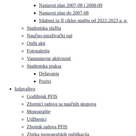
Nastavni plan 2007-08 i 2008-09
Nastavni plan do 2007-08
Silabusi za II ciklus studija od 2022-2023 a. g.
Studentska služba
Naučno-istraživački rad
Opšti akti
Fotogalerija
Vannastavne aktivnosti
Studentska praksa
Dešavanja
Pozivi
Izdavaštvo
Godišnjak PFIS
Zbornici radova sa naučnih skupova
Monografije
Udžbenici
Zbornik radova PFIS
Zbirka monografskih publikacija