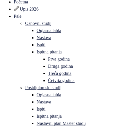
Početna
Upis 2026
Pale
Osnovni studij
Oglasna tabla
Nastava
Ispiti
Ispitna pitanja
Prva godina
Druga godina
Treća godina
Četvrta godina
Postdiplomski studij
Oglasna tabla
Nastava
Ispiti
Ispitna pitanja
Nastavni plan Master studij