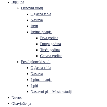
Bijeljina
Osnovni studij
Oglasna tabla
Nastava
Ispiti
Ispitna pitanja
Prva godina
Druga godina
Treća godina
Četvrta godina
Postdiplomski studij
Oglasna tabla
Nastava
Ispitna pitanja
Ispiti
Nastavni plan Master studij
Novosti
Obavještenja