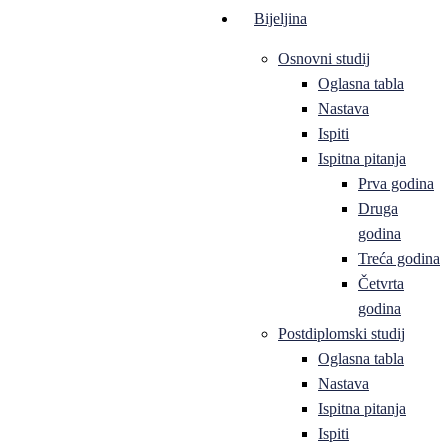
Bijeljina
Osnovni studij
Oglasna tabla
Nastava
Ispiti
Ispitna pitanja
Prva godina
Druga
godina
Treća godina
Četvrta
godina
Postdiplomski studij
Oglasna tabla
Nastava
Ispitna pitanja
Ispiti