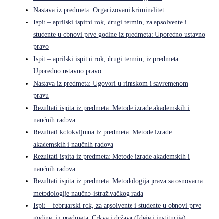
Nastava iz predmeta: Organizovani kriminalitet
Ispit – aprilski ispitni rok, drugi termin, za apsolvente i
studente u obnovi prve godine iz predmeta: Uporedno ustavno
pravo
Ispit – aprilski ispitni rok, drugi termin, iz predmeta:
Uporedno ustavno pravo
Nastava iz predmeta: Ugovori u rimskom i savremenom
pravu
Rezultati ispita iz predmeta: Metode izrade akademskih i
naučnih radova
Rezultati kolokvijuma iz predmeta: Metode izrade
akademskih i naučnih radova
Rezultati ispita iz predmeta: Metode izrade akademskih i
naučnih radova
Rezultati ispita iz predmeta: Metodologija prava sa osnovama
metodologije naučno-istraživačkog rada
Ispit – februarski rok, za apsolvente i studente u obnovi prve
godine, iz predmeta: Crkva i država (Ideje i institucije)