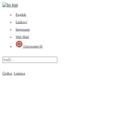
English
Linkovi
Impresum
Web Mail
Univerzitet IS
Ćirilica
Latinica