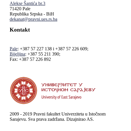
Alekse Šantića br.3
71420 Pale
Republika Srpska - BiH
dekanat@pravni.ues.rs.ba
Kontakt
Pale
: +387 57 227 138 i +387 57 226 609;
Bijeljina
: +387 55 211 390;
Fax: +387 57 226 892
2009 - 2019 Pravni fakultet Univerziteta u Istočnom
Sarajevu. Sva prava zadržana. Dizajnirao AS.