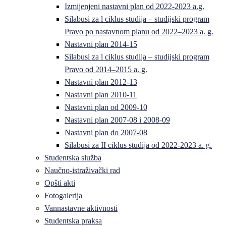
Izmijenjeni nastavni plan od 2022-2023 a.g.
Silabusi za l ciklus studija – studijski program
Pravo po nastavnom planu od 2022–2023 a. g.
Nastavni plan 2014-15
Silabusi za l ciklus studija – studijski program
Pravo od 2014–2015 a. g.
Nastavni plan 2012-13
Nastavni plan 2010-11
Nastavni plan od 2009-10
Nastavni plan 2007-08 i 2008-09
Nastavni plan do 2007-08
Silabusi za II ciklus studija od 2022-2023 a. g.
Studentska služba
Naučno-istraživački rad
Opšti akti
Fotogalerija
Vannastavne aktivnosti
Studentska praksa