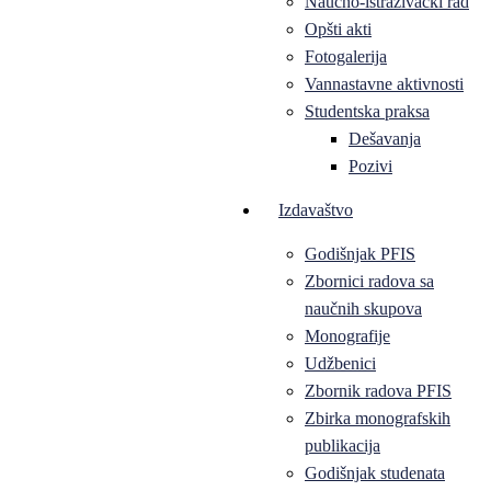
Naučno-istraživački rad
Opšti akti
Fotogalerija
Vannastavne aktivnosti
Studentska praksa
Dešavanja
Pozivi
Izdavaštvo
Godišnjak PFIS
Zbornici radova sa
naučnih skupova
Monografije
Udžbenici
Zbornik radova PFIS
Zbirka monografskih
publikacija
Godišnjak studenata