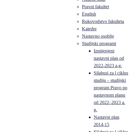
Pravni fakultet
English
Rukovodstvo fakulteta
Katedre
Nastavno osoblje
Studijski programi
Izmijenjeni
nastavni plan od
2022-2023 a.g.
Silabusi za l ciklus
studija – studijski
program Pravo po
nastavnom planu
od 2022–2023 a.
g.
Nastavni plan
2014-15
Silabusi za l ciklus