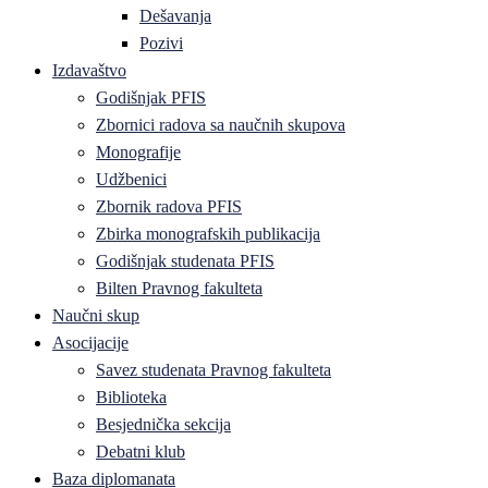
Dešavanja
Pozivi
Izdavaštvo
Godišnjak PFIS
Zbornici radova sa naučnih skupova
Monografije
Udžbenici
Zbornik radova PFIS
Zbirka monografskih publikacija
Godišnjak studenata PFIS
Bilten Pravnog fakulteta
Naučni skup
Asocijacije
Savez studenata Pravnog fakulteta
Biblioteka
Besjednička sekcija
Debatni klub
Baza diplomanata