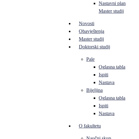
Nastavni plan
Master studij
Novosti
Obavještenja
Master studij
Doktorski studij
Pale
Oglasna tabla
Ispiti
Nastava
Bijeljina
Oglasna tabla
Ispiti
Nastava
O fakultetu
Naučni skup