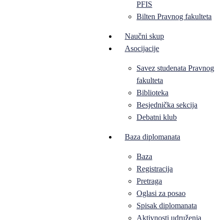
PFIS
Bilten Pravnog fakulteta
Naučni skup
Asocijacije
Savez studenata Pravnog
fakulteta
Biblioteka
Besjednička sekcija
Debatni klub
Baza diplomanata
Baza
Registracija
Pretraga
Oglasi za posao
Spisak diplomanata
Aktivnosti udruženja