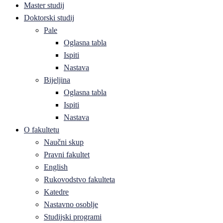
Master studij
Doktorski studij
Pale
Oglasna tabla
Ispiti
Nastava
Bijeljina
Oglasna tabla
Ispiti
Nastava
O fakultetu
Naučni skup
Pravni fakultet
English
Rukovodstvo fakulteta
Katedre
Nastavno osoblje
Studijski programi