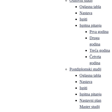
Osnovni studij
Oglasna tabla
Nastava
Ispiti
Ispitna pitanja
Prva godina
Druga
godina
Treća godina
Četvrta
godina
Postdiplomski studij
Oglasna tabla
Nastava
Ispiti
Ispitna pitanja
Nastavni plan
Master studij