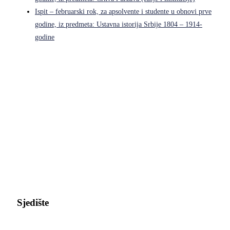
Ispit – februarski rok, za apsolvente i studente u obnovi prve
godine, iz predmeta: Ustavna istorija Srbije 1804 – 1914-
godine
Pravni fakultet Univerziteta u Istočnom Sarajevu
Sjedište