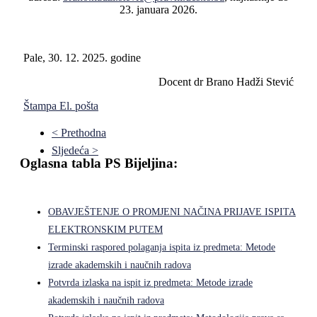
23. januara 2026.
Pale, 30. 12. 2025. godine
Docent dr Brano Hadži Stević
Štampa
El. pošta
< Prethodna
Sljedeća >
Oglasna tabla PS Bijeljina:
OBAVJEŠTENJE O PROMJENI NAČINA PRIJAVE ISPITA
ELEKTRONSKIM PUTEM
Terminski raspored polaganja ispita iz predmeta: Metode
izrade akademskih i naučnih radova
Potvrda izlaska na ispit iz predmeta: Metode izrade
akademskih i naučnih radova