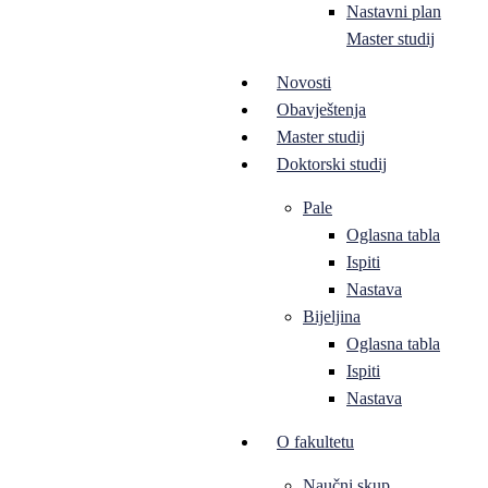
Nastavni plan
Master studij
Novosti
Obavještenja
Master studij
Doktorski studij
Pale
Oglasna tabla
Ispiti
Nastava
Bijeljina
Oglasna tabla
Ispiti
Nastava
O fakultetu
Naučni skup