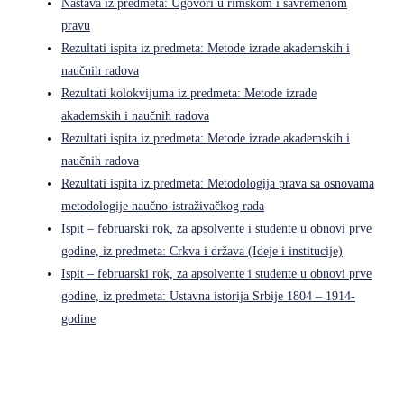
Nastava iz predmeta: Ugovori u rimskom i savremenom
pravu
Rezultati ispita iz predmeta: Metode izrade akademskih i
naučnih radova
Rezultati kolokvijuma iz predmeta: Metode izrade
akademskih i naučnih radova
Rezultati ispita iz predmeta: Metode izrade akademskih i
naučnih radova
Rezultati ispita iz predmeta: Metodologija prava sa osnovama
metodologije naučno-istraživačkog rada
Ispit – februarski rok, za apsolvente i studente u obnovi prve
godine, iz predmeta: Crkva i država (Ideje i institucije)
Ispit – februarski rok, za apsolvente i studente u obnovi prve
godine, iz predmeta: Ustavna istorija Srbije 1804 – 1914-
godine