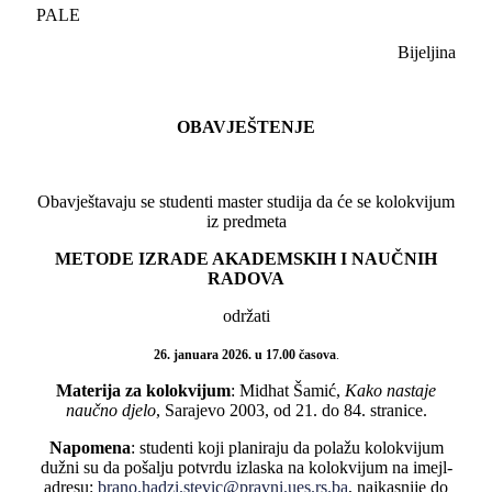
PALE
Bijeljina
OBAVJEŠTENJE
Obavještavaju se studenti master studija da će se kolokvijum
iz predmeta
METODE IZRADE AKADEMSKIH I NAUČNIH
RADOVA
održati
26. januara 2026. u 17.00 časova
.
Materija za kolokvijum
: Midhat Šamić,
Kako nastaje
naučno djelo
, Sarajevo 2003, od 21. do 84. stranice.
Napomena
: studenti koji planiraju da polažu kolokvijum
dužni su da pošalju potvrdu izlaska na kolokvijum na imejl-
adresu:
brano.hadzi.stevic@pravni.ues.rs.ba
, najkasnije do