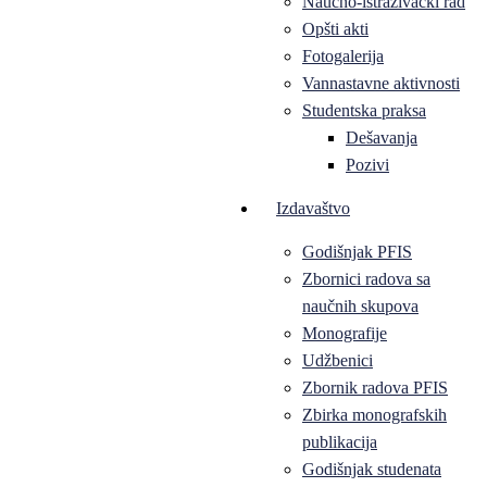
Naučno-istraživački rad
Opšti akti
Fotogalerija
Vannastavne aktivnosti
Studentska praksa
Dešavanja
Pozivi
Izdavaštvo
Godišnjak PFIS
Zbornici radova sa
naučnih skupova
Monografije
Udžbenici
Zbornik radova PFIS
Zbirka monografskih
publikacija
Godišnjak studenata