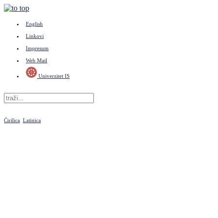
English
Linkovi
Impresum
Web Mail
Univerzitet IS
Ćirilica
Latinica