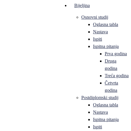
Bijeljina
Osnovni studij
Oglasna tabla
Nastava
Ispiti
Ispitna pitanja
Prva godina
Druga
godina
Treća godina
Četvrta
godina
Postdiplomski studij
Oglasna tabla
Nastava
Ispitna pitanja
Ispiti