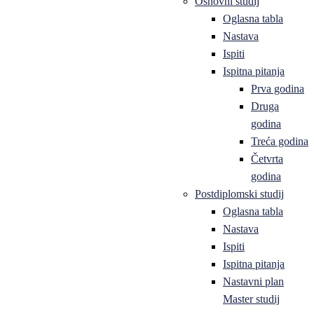
Osnovni studij
Oglasna tabla
Nastava
Ispiti
Ispitna pitanja
Prva godina
Druga
godina
Treća godina
Četvrta
godina
Postdiplomski studij
Oglasna tabla
Nastava
Ispiti
Ispitna pitanja
Nastavni plan
Master studij