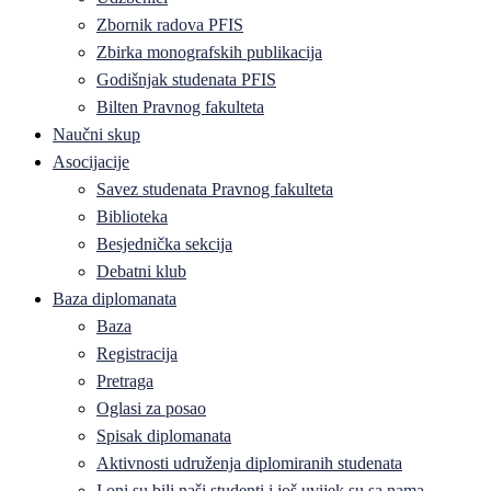
Zbornik radova PFIS
Zbirka monografskih publikacija
Godišnjak studenata PFIS
Bilten Pravnog fakulteta
Naučni skup
Asocijacije
Savez studenata Pravnog fakulteta
Biblioteka
Besjednička sekcija
Debatni klub
Baza diplomanata
Baza
Registracija
Pretraga
Oglasi za posao
Spisak diplomanata
Aktivnosti udruženja diplomiranih studenata
I oni su bili naši studenti i još uvijek su sa nama