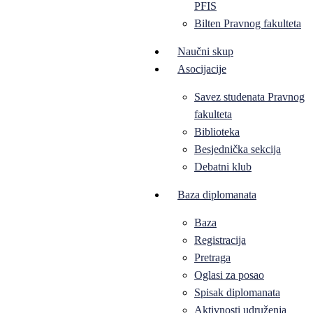
PFIS
Bilten Pravnog fakulteta
Naučni skup
Asocijacije
Savez studenata Pravnog
fakulteta
Biblioteka
Besjednička sekcija
Debatni klub
Baza diplomanata
Baza
Registracija
Pretraga
Oglasi za posao
Spisak diplomanata
Aktivnosti udruženja