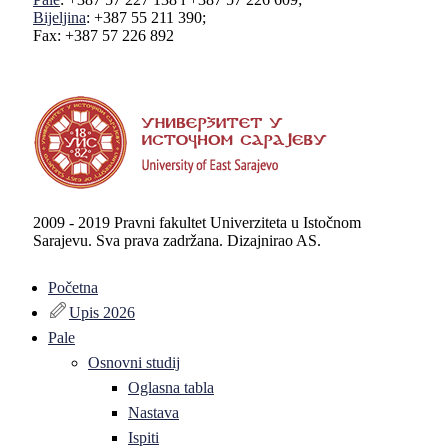
Bijeljina
: +387 55 211 390;
Fax: +387 57 226 892
2009 - 2019 Pravni fakultet Univerziteta u Istočnom
Sarajevu. Sva prava zadržana. Dizajnirao AS.
Početna
Upis 2026
Pale
Osnovni studij
Oglasna tabla
Nastava
Ispiti