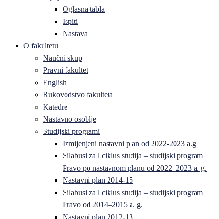
Oglasna tabla
Ispiti
Nastava
O fakultetu
Naučni skup
Pravni fakultet
English
Rukovodstvo fakulteta
Katedre
Nastavno osoblje
Studijski programi
Izmijenjeni nastavni plan od 2022-2023 a.g.
Silabusi za l ciklus studija – studijski program
Pravo po nastavnom planu od 2022–2023 a. g.
Nastavni plan 2014-15
Silabusi za l ciklus studija – studijski program
Pravo od 2014–2015 a. g.
Nastavni plan 2012-13