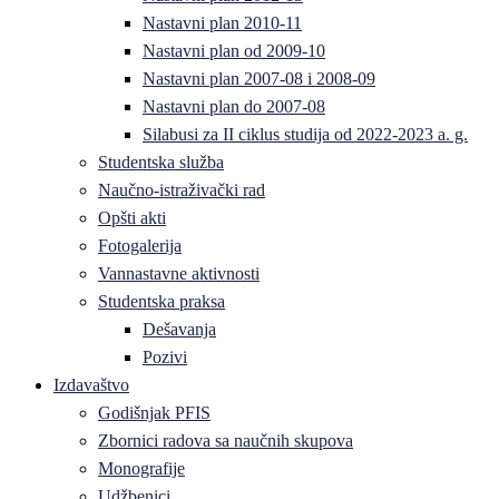
Nastavni plan 2010-11
Nastavni plan od 2009-10
Nastavni plan 2007-08 i 2008-09
Nastavni plan do 2007-08
Silabusi za II ciklus studija od 2022-2023 a. g.
Studentska služba
Naučno-istraživački rad
Opšti akti
Fotogalerija
Vannastavne aktivnosti
Studentska praksa
Dešavanja
Pozivi
Izdavaštvo
Godišnjak PFIS
Zbornici radova sa naučnih skupova
Monografije
Udžbenici