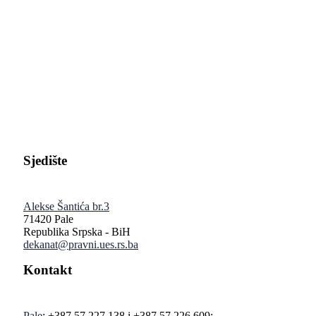
Pravni fakultet Univerziteta u Istočnom Sarajevu
Sjedište
Alekse Šantića br.3
71420 Pale
Republika Srpska - BiH
dekanat@pravni.ues.rs.ba
Kontakt
Pale
: +387 57 227 138 i +387 57 226 609;