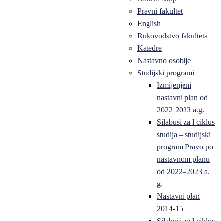
Pravni fakultet
English
Rukovodstvo fakulteta
Katedre
Nastavno osoblje
Studijski programi
Izmijenjeni
nastavni plan od
2022-2023 a.g.
Silabusi za l ciklus
studija – studijski
program Pravo po
nastavnom planu
od 2022–2023 a.
g.
Nastavni plan
2014-15
Silabusi za l ciklus