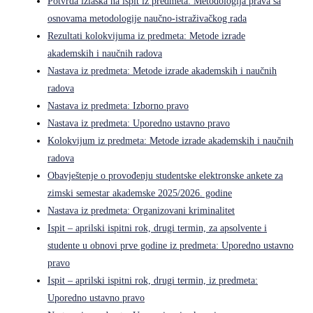
Potvrda izlaska na ispit iz predmeta: Metodologija prava sa
osnovama metodologije naučno-istraživačkog rada
Rezultati kolokvijuma iz predmeta: Metode izrade
akademskih i naučnih radova
Nastava iz predmeta: Metode izrade akademskih i naučnih
radova
Nastava iz predmeta: Izborno pravo
Nastava iz predmeta: Uporedno ustavno pravo
Kolokvijum iz predmeta: Metode izrade akademskih i naučnih
radova
Obavještenje o provođenju studentske elektronske ankete za
zimski semestar akademske 2025/2026. godine
Nastava iz predmeta: Organizovani kriminalitet
Ispit – aprilski ispitni rok, drugi termin, za apsolvente i
studente u obnovi prve godine iz predmeta: Uporedno ustavno
pravo
Ispit – aprilski ispitni rok, drugi termin, iz predmeta:
Uporedno ustavno pravo