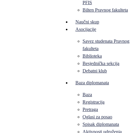
PFIS
Bilten Pravnog fakulteta
Naučni skup
Asocijacije
Savez studenata Pravnog
fakulteta
Biblioteka
Besjednička sekcija
Debatni klub
Baza diplomanata
Baza
Registracija
Pretraga
Oglasi za posao
Spisak diplomanata
Aktivnosti udruženja