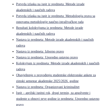
Potvrda izlaska na ispit iz predmeta: Metode izrade
akademskih i naučnih radova
Potvrda izlaska na ispit iz predmeta: Metodologija prava sa
osnovama metodologije naučno-istraživačkog rada
Rezultati kolokvijuma iz predmeta: Metode izrade
akademskih i naučnih radova
Nastava iz predmeta: Metode izrade akademskih i naučnih
radova
Nastava iz predmeta: Izborno pravo
Nastava iz predmeta: Uporedno ustavno pravo
Kolokvijum iz predmeta: Metode izrade akademskih i naučnih
radova
Obavještenje o provođenju studentske elektronske ankete za
zimski semestar akademske 2025/2026. godine
Nastava iz predmeta: Organizovani kriminalitet
Ispit – aprilski ispitni rok, drugi termin, za apsolvente i
studente u obnovi prve godine iz predmeta: Uporedno ustavno
pravo