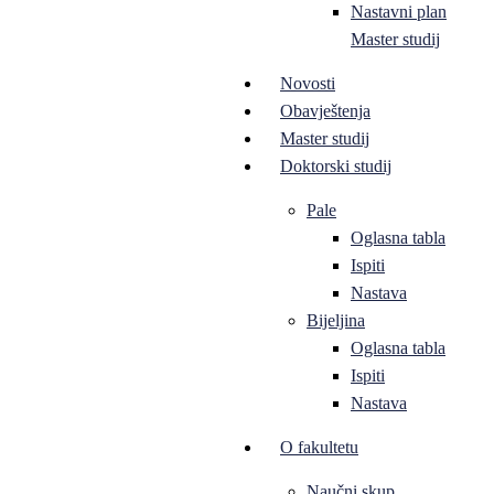
Nastavni plan
Master studij
Novosti
Obavještenja
Master studij
Doktorski studij
Pale
Oglasna tabla
Ispiti
Nastava
Bijeljina
Oglasna tabla
Ispiti
Nastava
O fakultetu
Naučni skup