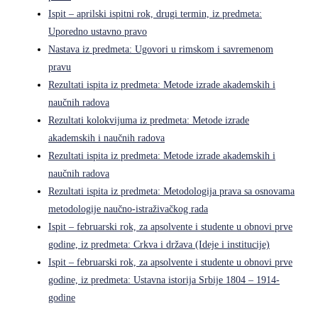
Ispit – aprilski ispitni rok, drugi termin, iz predmeta:
Uporedno ustavno pravo
Nastava iz predmeta: Ugovori u rimskom i savremenom
pravu
Rezultati ispita iz predmeta: Metode izrade akademskih i
naučnih radova
Rezultati kolokvijuma iz predmeta: Metode izrade
akademskih i naučnih radova
Rezultati ispita iz predmeta: Metode izrade akademskih i
naučnih radova
Rezultati ispita iz predmeta: Metodologija prava sa osnovama
metodologije naučno-istraživačkog rada
Ispit – februarski rok, za apsolvente i studente u obnovi prve
godine, iz predmeta: Crkva i država (Ideje i institucije)
Ispit – februarski rok, za apsolvente i studente u obnovi prve
godine, iz predmeta: Ustavna istorija Srbije 1804 – 1914-
godine