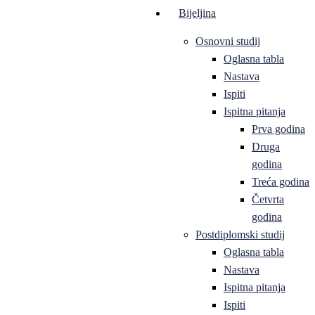
Bijeljina
Osnovni studij
Oglasna tabla
Nastava
Ispiti
Ispitna pitanja
Prva godina
Druga
godina
Treća godina
Četvrta
godina
Postdiplomski studij
Oglasna tabla
Nastava
Ispitna pitanja
Ispiti