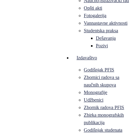
Naučno-istraživački rad
Opšti akti
Fotogalerija
Vannastavne aktivnosti
Studentska praksa
Dešavanja
Pozivi
Izdavaštvo
Godišnjak PFIS
Zbornici radova sa
naučnih skupova
Monografije
Udžbenici
Zbornik radova PFIS
Zbirka monografskih
publikacija
Godišnjak studenata