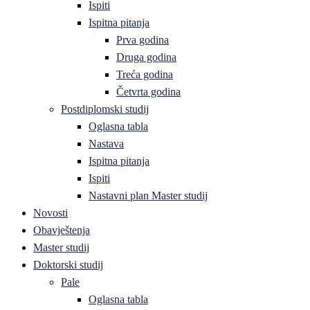
Ispiti
Ispitna pitanja
Prva godina
Druga godina
Treća godina
Četvrta godina
Postdiplomski studij
Oglasna tabla
Nastava
Ispitna pitanja
Ispiti
Nastavni plan Master studij
Novosti
Obavještenja
Master studij
Doktorski studij
Pale
Oglasna tabla