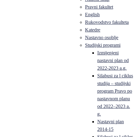
Pravni fakultet
English
Rukovodstvo fakulteta
Katedre
Nastavno osoblje
Studijski programi
Izmijenjeni
nastavni plan od
2022-2023 a.g.
Silabusi za l ciklus
studija – studijski
program Pravo po
nastavnom planu
od 2022–2023 a.
g.
Nastavni plan
2014-15
Silabusi za l ciklus