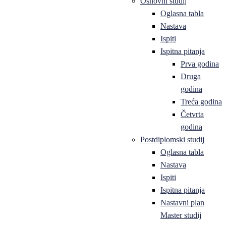
Osnovni studij
Oglasna tabla
Nastava
Ispiti
Ispitna pitanja
Prva godina
Druga
godina
Treća godina
Četvrta
godina
Postdiplomski studij
Oglasna tabla
Nastava
Ispiti
Ispitna pitanja
Nastavni plan
Master studij