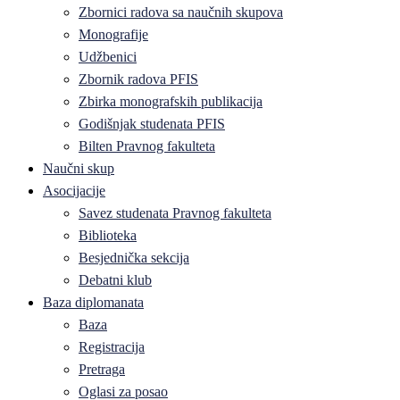
Zbornici radova sa naučnih skupova
Monografije
Udžbenici
Zbornik radova PFIS
Zbirka monografskih publikacija
Godišnjak studenata PFIS
Bilten Pravnog fakulteta
Naučni skup
Asocijacije
Savez studenata Pravnog fakulteta
Biblioteka
Besjednička sekcija
Debatni klub
Baza diplomanata
Baza
Registracija
Pretraga
Oglasi za posao