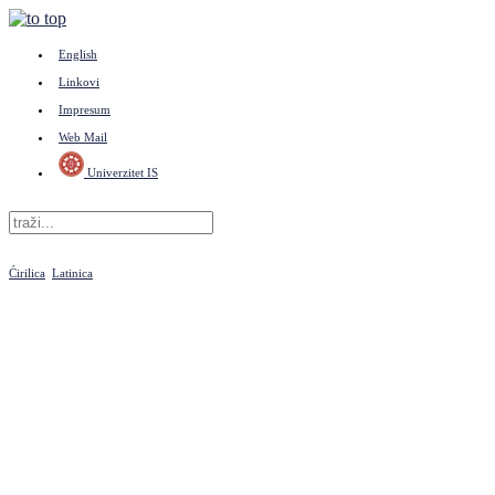
English
Linkovi
Impresum
Web Mail
Univerzitet IS
Ćirilica
Latinica