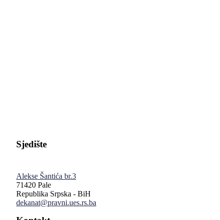
Pravni fakultet Univerziteta u Istočnom Sarajevu
Sjedište
Alekse Šantića br.3
71420 Pale
Republika Srpska - BiH
dekanat@pravni.ues.rs.ba