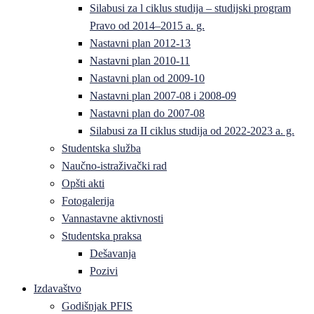
Silabusi za l ciklus studija – studijski program
Pravo od 2014–2015 a. g.
Nastavni plan 2012-13
Nastavni plan 2010-11
Nastavni plan od 2009-10
Nastavni plan 2007-08 i 2008-09
Nastavni plan do 2007-08
Silabusi za II ciklus studija od 2022-2023 a. g.
Studentska služba
Naučno-istraživački rad
Opšti akti
Fotogalerija
Vannastavne aktivnosti
Studentska praksa
Dešavanja
Pozivi
Izdavaštvo
Godišnjak PFIS