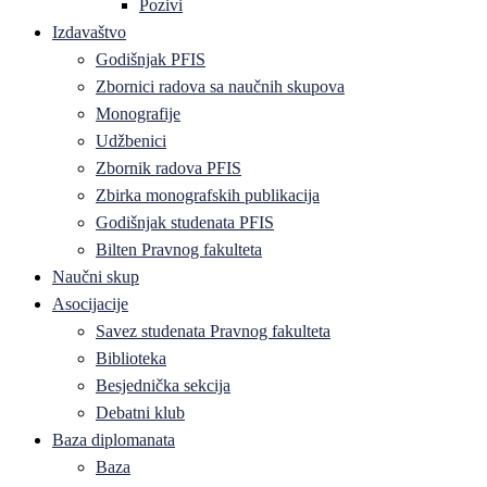
Pozivi
Izdavaštvo
Godišnjak PFIS
Zbornici radova sa naučnih skupova
Monografije
Udžbenici
Zbornik radova PFIS
Zbirka monografskih publikacija
Godišnjak studenata PFIS
Bilten Pravnog fakulteta
Naučni skup
Asocijacije
Savez studenata Pravnog fakulteta
Biblioteka
Besjednička sekcija
Debatni klub
Baza diplomanata
Baza