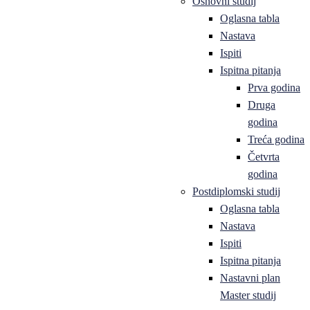
Osnovni studij
Oglasna tabla
Nastava
Ispiti
Ispitna pitanja
Prva godina
Druga
godina
Treća godina
Četvrta
godina
Postdiplomski studij
Oglasna tabla
Nastava
Ispiti
Ispitna pitanja
Nastavni plan
Master studij