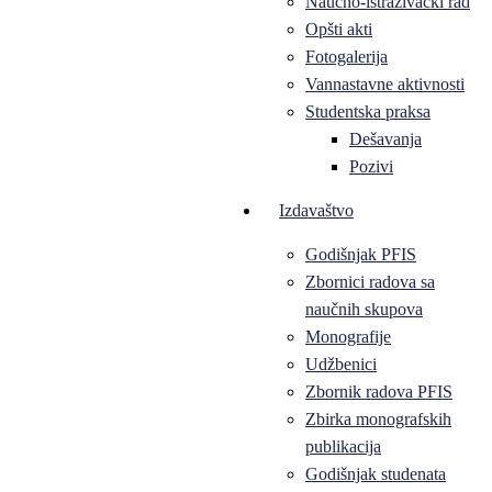
Naučno-istraživački rad
Opšti akti
Fotogalerija
Vannastavne aktivnosti
Studentska praksa
Dešavanja
Pozivi
Izdavaštvo
Godišnjak PFIS
Zbornici radova sa
naučnih skupova
Monografije
Udžbenici
Zbornik radova PFIS
Zbirka monografskih
publikacija
Godišnjak studenata