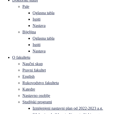
Doktorski studij
Pale
Oglasna tabla
Ispiti
Nastava
Bijeljina
Oglasna tabla
Ispiti
Nastava
O fakultetu
Naučni skup
Pravni fakultet
English
Rukovodstvo fakulteta
Katedre
Nastavno osoblje
Studijski programi
Izmijenjeni nastavni plan od 2022-2023 a.g.