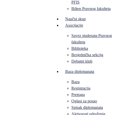
PFIS
Bilten Pravnog fakulteta
Naučni skup
Asocijacije
Savez studenata Pravnog
fakulteta
Biblioteka
Besjednička sekcija
Debatni klub
Baza diplomanata
Baza
Registracija
Pretraga
Oglasi za posao
Spisak diplomanata
Aktivnosti udruženja