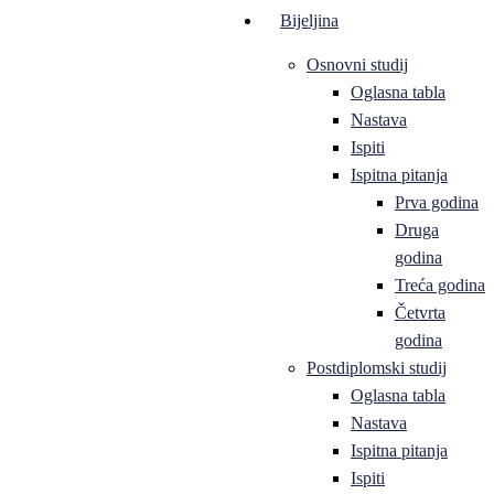
Bijeljina
Osnovni studij
Oglasna tabla
Nastava
Ispiti
Ispitna pitanja
Prva godina
Druga
godina
Treća godina
Četvrta
godina
Postdiplomski studij
Oglasna tabla
Nastava
Ispitna pitanja
Ispiti