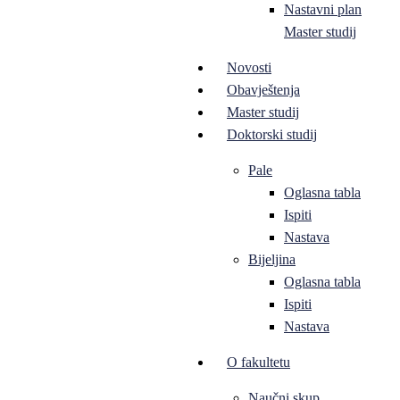
Nastavni plan
Master studij
Novosti
Obavještenja
Master studij
Doktorski studij
Pale
Oglasna tabla
Ispiti
Nastava
Bijeljina
Oglasna tabla
Ispiti
Nastava
O fakultetu
Naučni skup