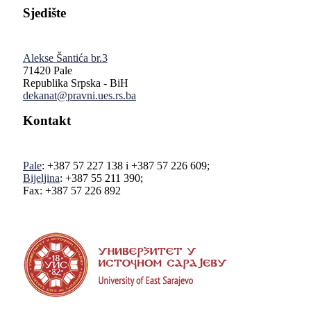
Sjedište
Alekse Šantića br.3
71420 Pale
Republika Srpska - BiH
dekanat@pravni.ues.rs.ba
Kontakt
Pale
: +387 57 227 138 i +387 57 226 609;
Bijeljina
: +387 55 211 390;
Fax: +387 57 226 892