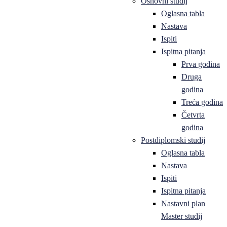
Osnovni studij
Oglasna tabla
Nastava
Ispiti
Ispitna pitanja
Prva godina
Druga
godina
Treća godina
Četvrta
godina
Postdiplomski studij
Oglasna tabla
Nastava
Ispiti
Ispitna pitanja
Nastavni plan
Master studij