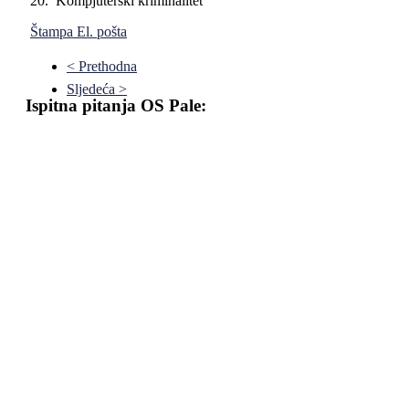
20. Kompjuterski kriminalitet
Štampa
El. pošta
< Prethodna
Sljedeća >
Ispitna pitanja OS Pale:
Pravni fakultet Univerziteta u Istočnom Sarajevu