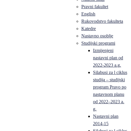
Pravni fakultet
English
Rukovodstvo fakulteta
Katedre
Nastavno osoblje
Studijski programi
Izmijenjeni
nastavni plan od
2022-2023 a.g.
Silabusi za l ciklus
studija – studijski
program Pravo po
nastavnom planu
od 2022–2023 a.
g.
Nastavni plan
2014-15
Silabusi za l ciklus