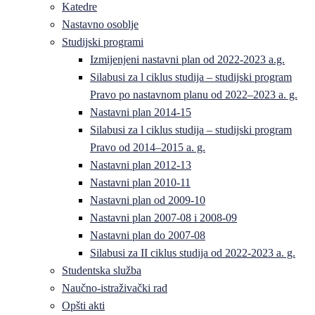
Katedre
Nastavno osoblje
Studijski programi
Izmijenjeni nastavni plan od 2022-2023 a.g.
Silabusi za l ciklus studija – studijski program
Pravo po nastavnom planu od 2022–2023 a. g.
Nastavni plan 2014-15
Silabusi za l ciklus studija – studijski program
Pravo od 2014–2015 a. g.
Nastavni plan 2012-13
Nastavni plan 2010-11
Nastavni plan od 2009-10
Nastavni plan 2007-08 i 2008-09
Nastavni plan do 2007-08
Silabusi za II ciklus studija od 2022-2023 a. g.
Studentska služba
Naučno-istraživački rad
Opšti akti