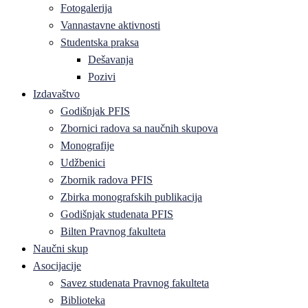
Fotogalerija
Vannastavne aktivnosti
Studentska praksa
Dešavanja
Pozivi
Izdavaštvo
Godišnjak PFIS
Zbornici radova sa naučnih skupova
Monografije
Udžbenici
Zbornik radova PFIS
Zbirka monografskih publikacija
Godišnjak studenata PFIS
Bilten Pravnog fakulteta
Naučni skup
Asocijacije
Savez studenata Pravnog fakulteta
Biblioteka