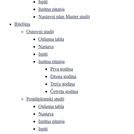
Ispiti
Ispitna pitanja
Nastavni plan Master studij
Bijeljina
Osnovni studij
Oglasna tabla
Nastava
Ispiti
Ispitna pitanja
Prva godina
Druga godina
Treća godina
Četvrta godina
Postdiplomski studij
Oglasna tabla
Nastava
Ispitna pitanja
Ispiti