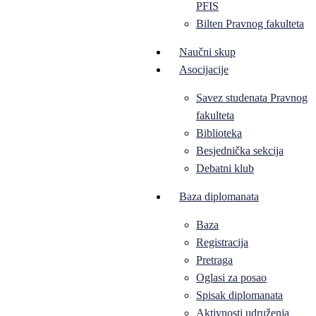
PFIS
Bilten Pravnog fakulteta
Naučni skup
Asocijacije
Savez studenata Pravnog
fakulteta
Biblioteka
Besjednička sekcija
Debatni klub
Baza diplomanata
Baza
Registracija
Pretraga
Oglasi za posao
Spisak diplomanata
Aktivnosti udruženja