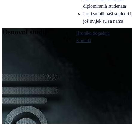
diplomiranih studenata
I oni su bili naši studenti i
još uvijek su sa nama
Osnovni studij
Hronika događaja
Pale
Kontakt