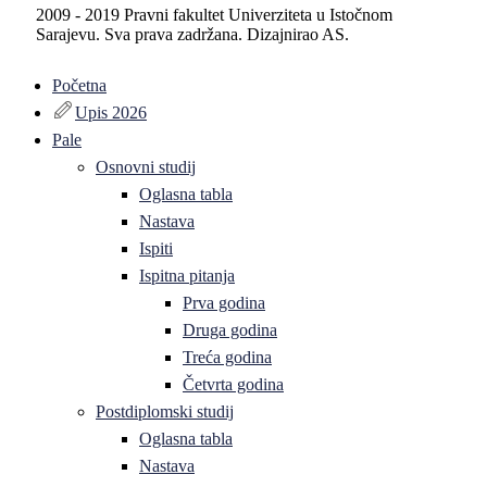
2009 - 2019 Pravni fakultet Univerziteta u Istočnom
Sarajevu. Sva prava zadržana. Dizajnirao AS.
Početna
Upis 2026
Pale
Osnovni studij
Oglasna tabla
Nastava
Ispiti
Ispitna pitanja
Prva godina
Druga godina
Treća godina
Četvrta godina
Postdiplomski studij
Oglasna tabla
Nastava