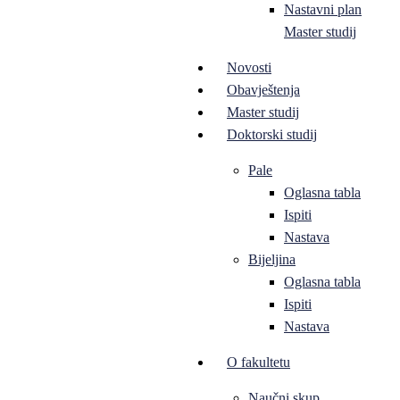
Nastavni plan
Master studij
Novosti
Obavještenja
Master studij
Doktorski studij
Pale
Oglasna tabla
Ispiti
Nastava
Bijeljina
Oglasna tabla
Ispiti
Nastava
O fakultetu
Naučni skup