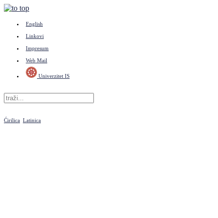
English
Linkovi
Impresum
Web Mail
Univerzitet IS
Ćirilica
Latinica