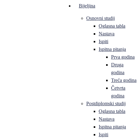
Bijeljina
Osnovni studij
Oglasna tabla
Nastava
Ispiti
Ispitna pitanja
Prva godina
Druga
godina
Treća godina
Četvrta
godina
Postdiplomski studij
Oglasna tabla
Nastava
Ispitna pitanja
Ispiti