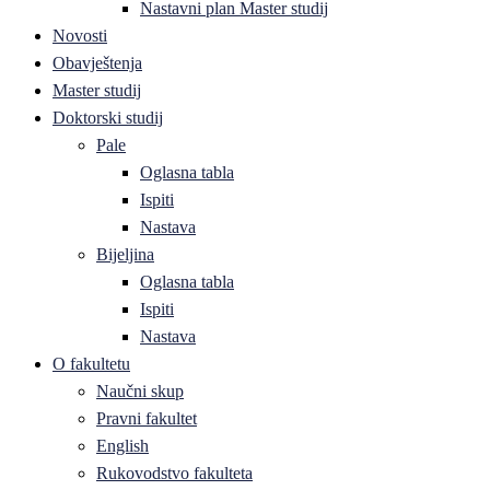
Nastavni plan Master studij
Novosti
Obavještenja
Master studij
Doktorski studij
Pale
Oglasna tabla
Ispiti
Nastava
Bijeljina
Oglasna tabla
Ispiti
Nastava
O fakultetu
Naučni skup
Pravni fakultet
English
Rukovodstvo fakulteta