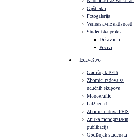
Naučno-istraživački rad
Opšti akti
Fotogalerija
Vannastavne aktivnosti
Studentska praksa
Dešavanja
Pozivi
Izdavaštvo
Godišnjak PFIS
Zbornici radova sa
naučnih skupova
Monografije
Udžbenici
Zbornik radova PFIS
Zbirka monografskih
publikacija
Godišnjak studenata