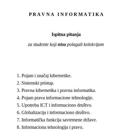
P R A V N A I N F O R M A T I K A
Ispitna pitanja
za studente koji
nisu
polagali kolokvijum
Pojam i značaj kibernetike.
Sistemski pristup.
Pravna kibernetika i pravna informatika.
Pojam prava informacione tehnologije.
Upotreba ICT i informaciono društvo.
Globalizacija i informaciono društvo.
Informatička funkcija savremene države.
Informaciona tehnologija i pravo.