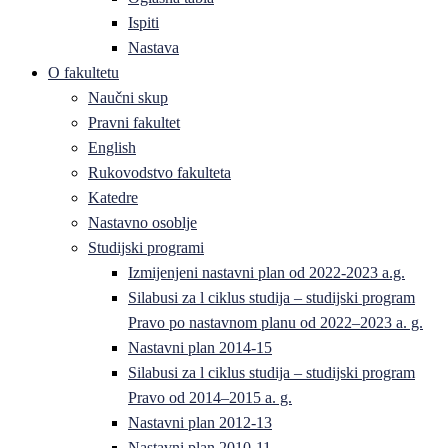
Ispiti
Nastava
O fakultetu
Naučni skup
Pravni fakultet
English
Rukovodstvo fakulteta
Katedre
Nastavno osoblje
Studijski programi
Izmijenjeni nastavni plan od 2022-2023 a.g.
Silabusi za l ciklus studija – studijski program
Pravo po nastavnom planu od 2022–2023 a. g.
Nastavni plan 2014-15
Silabusi za l ciklus studija – studijski program
Pravo od 2014–2015 a. g.
Nastavni plan 2012-13
Nastavni plan 2010-11