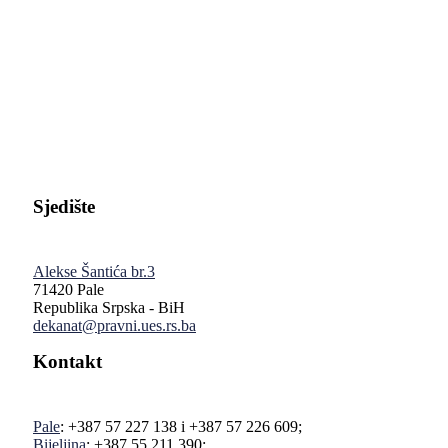
Pravni fakultet Univerziteta u Istočnom Sarajevu
Sjedište
Alekse Šantića br.3
71420 Pale
Republika Srpska - BiH
dekanat@pravni.ues.rs.ba
Kontakt
Pale
: +387 57 227 138 i +387 57 226 609;
Bijeljina
: +387 55 211 390;