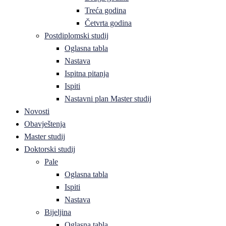
Treća godina
Četvrta godina
Postdiplomski studij
Oglasna tabla
Nastava
Ispitna pitanja
Ispiti
Nastavni plan Master studij
Novosti
Obavještenja
Master studij
Doktorski studij
Pale
Oglasna tabla
Ispiti
Nastava
Bijeljina
Oglasna tabla