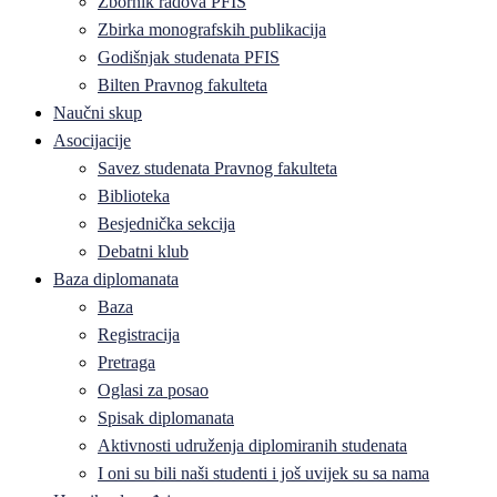
Zbornik radova PFIS
Zbirka monografskih publikacija
Godišnjak studenata PFIS
Bilten Pravnog fakulteta
Naučni skup
Asocijacije
Savez studenata Pravnog fakulteta
Biblioteka
Besjednička sekcija
Debatni klub
Baza diplomanata
Baza
Registracija
Pretraga
Oglasi za posao
Spisak diplomanata
Aktivnosti udruženja diplomiranih studenata
I oni su bili naši studenti i još uvijek su sa nama