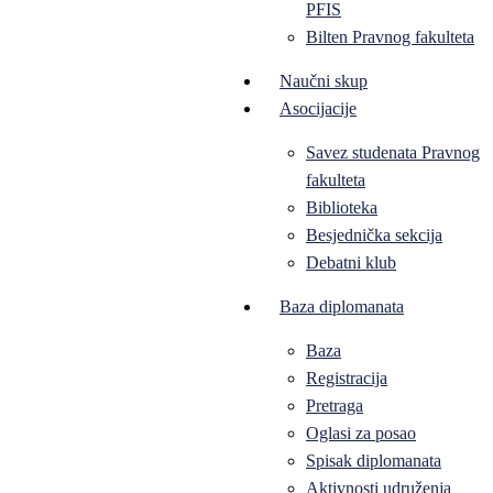
PFIS
Bilten Pravnog fakulteta
Naučni skup
Asocijacije
Savez studenata Pravnog
fakulteta
Biblioteka
Besjednička sekcija
Debatni klub
Baza diplomanata
Baza
Registracija
Pretraga
Oglasi za posao
Spisak diplomanata
Aktivnosti udruženja