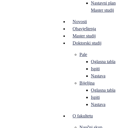
Nastavni plan
Master studij
Novosti
Obavještenja
Master studij
Doktorski studij
Pale
Oglasna tabla
Ispiti
Nastava
Bijeljina
Oglasna tabla
Ispiti
Nastava
O fakultetu
Naučni skup