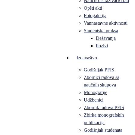
Naučno-istraživački rad
Opšti akti
Fotogalerija
Vannastavne aktivnosti
Studentska praksa
Dešavanja
Pozivi
Izdavaštvo
Godišnjak PFIS
Zbornici radova sa
naučnih skupova
Monografije
Udžbenici
Zbornik radova PFIS
Zbirka monografskih
publikacija
Godišnjak studenata