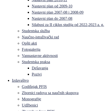
Nastavni plan od 2009-10
Nastavni plan 2007-08 i 2008-09
Nastavni plan do 2007-08
Silabusi za II ciklus studija od 2022-2023 a. g.
Studentska služba
Naučno-istraživački rad
Opšti akti
Fotogalerija
Vannastavne aktivnosti
Studentska praksa
Dešavanja
Pozivi
Izdavaštvo
Godišnjak PFIS
Zbornici radova sa naučnih skupova
Monografije
Udžbenici