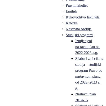
Pravni fakultet
English
Rukovodstvo fakulteta
Katedre
Nastavno osoblje
Studijski programi
Izmijenjeni
nastavni plan od
2022-2023 a.g.
Silabusi za l ciklus
studija – studijski
program Pravo po
nastavnom planu
od 2022–2023 a.
g.
Nastavni plan
2014-15
Silabusi za l ciklus