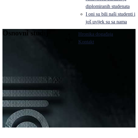
diplomiranih studenata
I oni su bili naši studenti i
još uvijek su sa nama
Osnovni studij
Hronika događaja
Pale
Kontakt