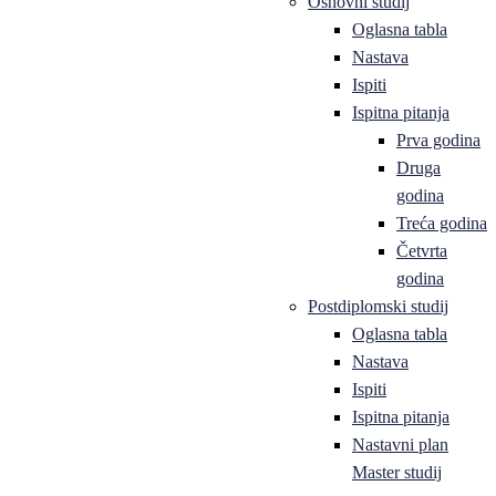
Osnovni studij
Oglasna tabla
Nastava
Ispiti
Ispitna pitanja
Prva godina
Druga
godina
Treća godina
Četvrta
godina
Postdiplomski studij
Oglasna tabla
Nastava
Ispiti
Ispitna pitanja
Nastavni plan
Master studij