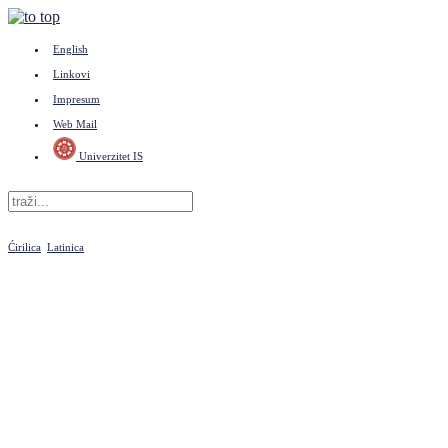
English
Linkovi
Impresum
Web Mail
Univerzitet IS
Ćirilica
Latinica