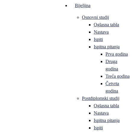
Bijeljina
Osnovni studij
Oglasna tabla
Nastava
Ispiti
Ispitna pitanja
Prva godina
Druga
godina
Treća godina
Četvrta
godina
Postdiplomski studij
Oglasna tabla
Nastava
Ispitna pitanja
Ispiti