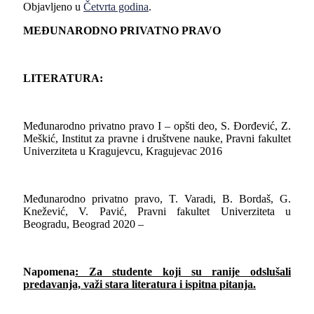
Objavljeno u
Četvrta godina
.
MEĐUNARODNO PRIVATNO PRAVO
LITERATURA:
Međunarodno privatno pravo I – opšti deo, S. Đorđević, Z.
Meškić, Institut za pravne i društvene nauke, Pravni fakultet
Univerziteta u Kragujevcu, Kragujevac 2016
Međunarodno privatno pravo, T. Varadi, B. Bordaš, G.
Knežević, V. Pavić, Pravni fakultet Univerziteta u
Beogradu, Beograd 2020 –
Napomena
: Za studente koji su ranije odslušali
predavanja, važi stara literatura i ispitna pitanja.