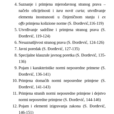
Saznanje i primjena mjerodavnog stranog prava –
načelo oficijelnosti i
iura novit curia
; utvrđivanje
elementa inostranosti u činjeničnom stanju i
ex
offo
primjena kolizione norme (S. Đorđević,116-119)
Utvrđivanje sadržine i primjena stranog prava (S.
Đorđević, 119-124)
Nesaznatljivost stranog prava (S. Đorđević, 124-126)
Javni poredak (S. Đorđević, 127-135)
Specijalne klauzule javnog poretka (S. Đorđević, 135-
136)
Pojam i karakteristike normi neposredne primene (S.
Đorđević, 136-141)
Primjena domaćih normi neposredne primjene (S.
Đorđević, 141-143)
Primjena stranih normi neposredne primjene i dejstvo
normi neposredne primjene (S. Đorđević, 144-146)
Pojam i elementi izigravanja zakona (S. Đorđević,
146-151)