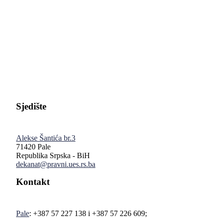
Pravni fakultet Univerziteta u Istočnom Sarajevu
Sjedište
Alekse Šantića br.3
71420 Pale
Republika Srpska - BiH
dekanat@pravni.ues.rs.ba
Kontakt
Pale
: +387 57 227 138 i +387 57 226 609;