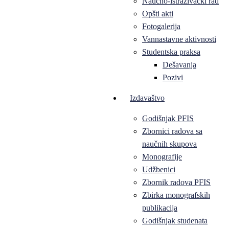
Naučno-istraživački rad
Opšti akti
Fotogalerija
Vannastavne aktivnosti
Studentska praksa
Dešavanja
Pozivi
Izdavaštvo
Godišnjak PFIS
Zbornici radova sa
naučnih skupova
Monografije
Udžbenici
Zbornik radova PFIS
Zbirka monografskih
publikacija
Godišnjak studenata