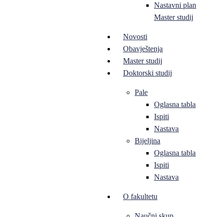
Nastavni plan
Master studij
Novosti
Obavještenja
Master studij
Doktorski studij
Pale
Oglasna tabla
Ispiti
Nastava
Bijeljina
Oglasna tabla
Ispiti
Nastava
O fakultetu
Naučni skup