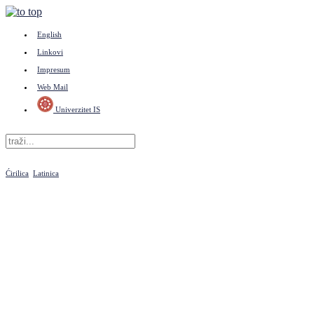
English
Linkovi
Impresum
Web Mail
Univerzitet IS
Ćirilica
Latinica