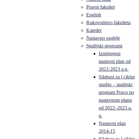
Pravni fakultet
English
Rukovodstvo fakulteta
Katedre
Nastavno osoblje
Studijski programi
Izmijenjeni
nastavni plan od
2022-2023 a.g.
Silabusi za l ciklus
studija – studijski
program Pravo po
nastavnom planu
od 2022–2023 a.
g.
Nastavni plan
2014-15
Silabusi za l ciklus