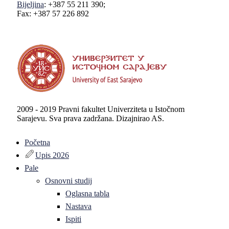
Bijeljina
: +387 55 211 390;
Fax: +387 57 226 892
2009 - 2019 Pravni fakultet Univerziteta u Istočnom
Sarajevu. Sva prava zadržana. Dizajnirao AS.
Početna
Upis 2026
Pale
Osnovni studij
Oglasna tabla
Nastava
Ispiti