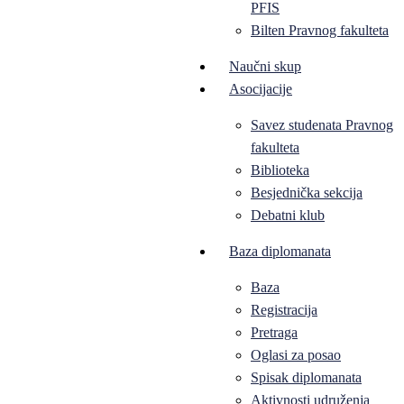
PFIS
Bilten Pravnog fakulteta
Naučni skup
Asocijacije
Savez studenata Pravnog
fakulteta
Biblioteka
Besjednička sekcija
Debatni klub
Baza diplomanata
Baza
Registracija
Pretraga
Oglasi za posao
Spisak diplomanata
Aktivnosti udruženja