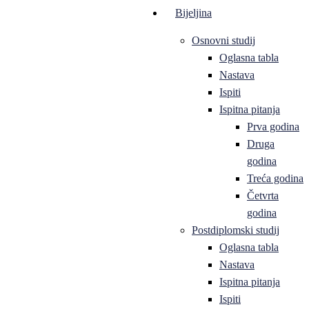
Bijeljina
Osnovni studij
Oglasna tabla
Nastava
Ispiti
Ispitna pitanja
Prva godina
Druga
godina
Treća godina
Četvrta
godina
Postdiplomski studij
Oglasna tabla
Nastava
Ispitna pitanja
Ispiti