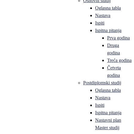
Osnovni studij
Oglasna tabla
Nastava
Ispiti
Ispitna pitanja
Prva godina
Druga
godina
Treća godina
Četvrta
godina
Postdiplomski studij
Oglasna tabla
Nastava
Ispiti
Ispitna pitanja
Nastavni plan
Master studij