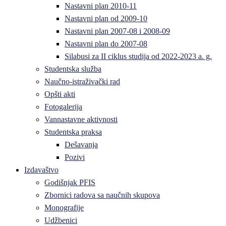
Nastavni plan 2010-11
Nastavni plan od 2009-10
Nastavni plan 2007-08 i 2008-09
Nastavni plan do 2007-08
Silabusi za II ciklus studija od 2022-2023 a. g.
Studentska služba
Naučno-istraživački rad
Opšti akti
Fotogalerija
Vannastavne aktivnosti
Studentska praksa
Dešavanja
Pozivi
Izdavaštvo
Godišnjak PFIS
Zbornici radova sa naučnih skupova
Monografije
Udžbenici