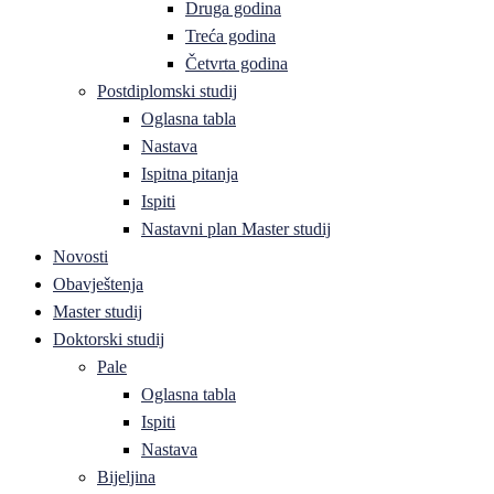
Druga godina
Treća godina
Četvrta godina
Postdiplomski studij
Oglasna tabla
Nastava
Ispitna pitanja
Ispiti
Nastavni plan Master studij
Novosti
Obavještenja
Master studij
Doktorski studij
Pale
Oglasna tabla
Ispiti
Nastava
Bijeljina