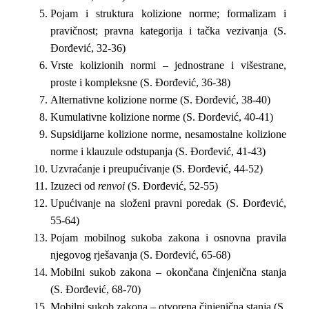
Pojam i struktura kolizione norme; formalizam i
pravičnost; pravna kategorija i tačka vezivanja (S.
Đorđević, 32-36)
Vrste kolizionih normi – jednostrane i višestrane,
proste i kompleksne (S. Đorđević, 36-38)
Alternativne kolizione norme (S. Đorđević, 38-40)
Kumulativne kolizione norme (S. Đorđević, 40-41)
Supsidijarne kolizione norme, nesamostalne kolizione
norme i klauzule odstupanja (S. Đorđević, 41-43)
Uzvraćanje i preupućivanje (S. Đorđević, 44-52)
Izuzeci od
renvoi
(S. Đorđević, 52-55)
Upućivanje na složeni pravni poredak (S. Đorđević,
55-64)
Pojam mobilnog sukoba zakona i osnovna pravila
njegovog rješavanja (S. Đorđević, 65-68)
Mobilni sukob zakona – okončana činjenična stanja
(S. Đorđević, 68-70)
Mobilni sukob zakona – otvorena činjenična stanja (S.