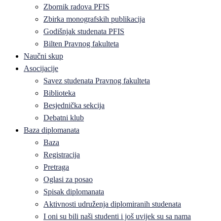
Zbornik radova PFIS
Zbirka monografskih publikacija
Godišnjak studenata PFIS
Bilten Pravnog fakulteta
Naučni skup
Asocijacije
Savez studenata Pravnog fakulteta
Biblioteka
Besjednička sekcija
Debatni klub
Baza diplomanata
Baza
Registracija
Pretraga
Oglasi za posao
Spisak diplomanata
Aktivnosti udruženja diplomiranih studenata
I oni su bili naši studenti i još uvijek su sa nama