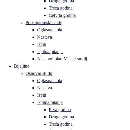
Druga godina
Treća godina
Četvrta godina
Postdiplomski studij
Oglasna tabla
Nastava
Ispiti
Ispitna pitanja
Nastavni plan Master studij
Bijeljina
Osnovni studij
Oglasna tabla
Nastava
Ispiti
Ispitna pitanja
Prva godina
Druga godina
Treća godina