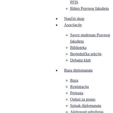
PFIS
Bilten Pravnog fakulteta
Naučni skup
Asocijacije
Savez studenata Pravnog
fakulteta
Biblioteka
Besjednička sekcija
Debatni klub
Baza diplomanata
Baza
Registracija
Pretraga
Oglasi za posao
Spisak diplomanata
Aktivnosti udruženja