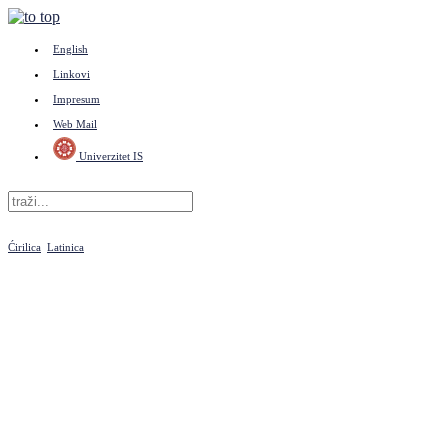
English
Linkovi
Impresum
Web Mail
Univerzitet IS
Ćirilica
Latinica