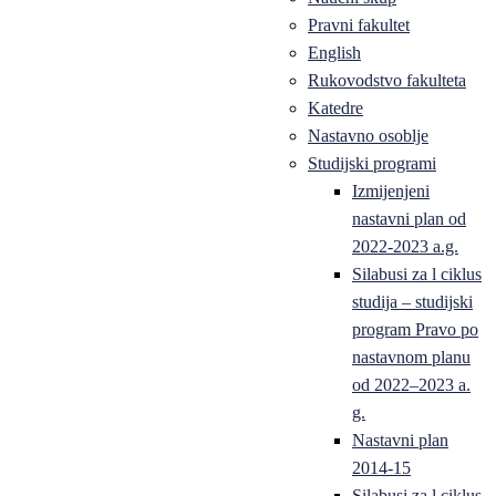
Pravni fakultet
English
Rukovodstvo fakulteta
Katedre
Nastavno osoblje
Studijski programi
Izmijenjeni
nastavni plan od
2022-2023 a.g.
Silabusi za l ciklus
studija – studijski
program Pravo po
nastavnom planu
od 2022–2023 a.
g.
Nastavni plan
2014-15
Silabusi za l ciklus