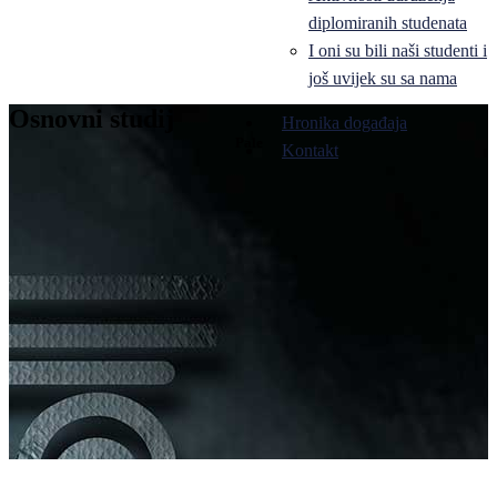
diplomiranih studenata
I oni su bili naši studenti i
još uvijek su sa nama
Osnovni studij
Hronika događaja
Pale
Kontakt