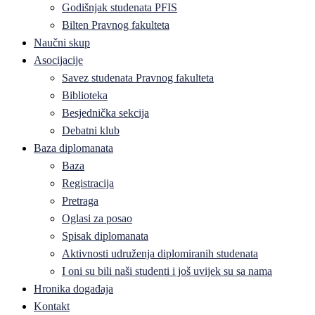
Godišnjak studenata PFIS
Bilten Pravnog fakulteta
Naučni skup
Asocijacije
Savez studenata Pravnog fakulteta
Biblioteka
Besjednička sekcija
Debatni klub
Baza diplomanata
Baza
Registracija
Pretraga
Oglasi za posao
Spisak diplomanata
Aktivnosti udruženja diplomiranih studenata
I oni su bili naši studenti i još uvijek su sa nama
Hronika događaja
Kontakt