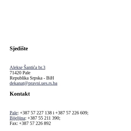
Pravni fakultet Univerziteta u Istočnom Sarajevu
Sjedište
Alekse Šantića br.3
71420 Pale
Republika Srpska - BiH
dekanat@pravni.ues.rs.ba
Kontakt
Pale
: +387 57 227 138 i +387 57 226 609;
Bijeljina
: +387 55 211 390;
Fax: +387 57 226 892