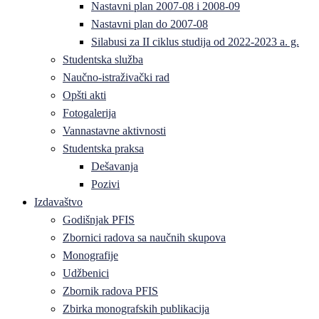
Nastavni plan 2007-08 i 2008-09
Nastavni plan do 2007-08
Silabusi za II ciklus studija od 2022-2023 a. g.
Studentska služba
Naučno-istraživački rad
Opšti akti
Fotogalerija
Vannastavne aktivnosti
Studentska praksa
Dešavanja
Pozivi
Izdavaštvo
Godišnjak PFIS
Zbornici radova sa naučnih skupova
Monografije
Udžbenici
Zbornik radova PFIS
Zbirka monografskih publikacija