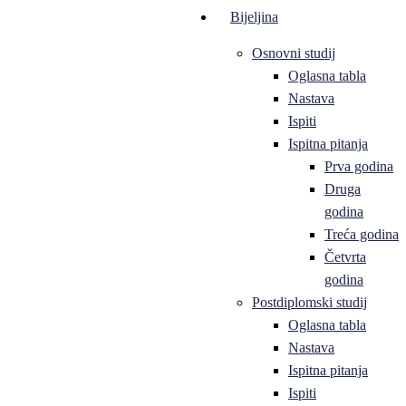
Bijeljina
Osnovni studij
Oglasna tabla
Nastava
Ispiti
Ispitna pitanja
Prva godina
Druga
godina
Treća godina
Četvrta
godina
Postdiplomski studij
Oglasna tabla
Nastava
Ispitna pitanja
Ispiti