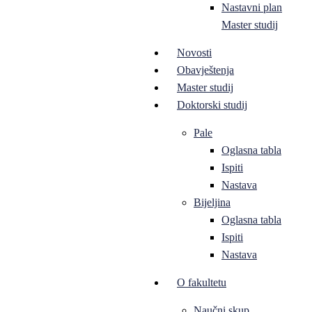
Nastavni plan
Master studij
Novosti
Obavještenja
Master studij
Doktorski studij
Pale
Oglasna tabla
Ispiti
Nastava
Bijeljina
Oglasna tabla
Ispiti
Nastava
O fakultetu
Naučni skup