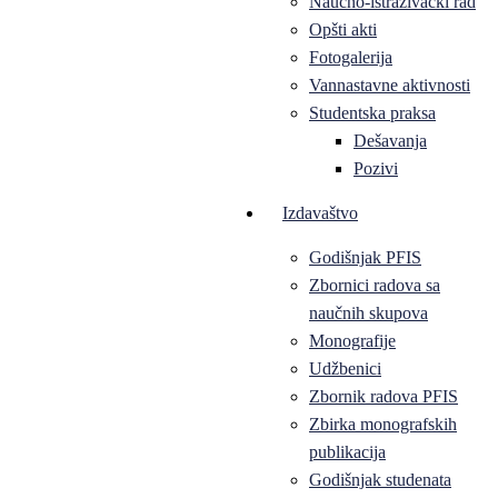
Naučno-istraživački rad
Opšti akti
Fotogalerija
Vannastavne aktivnosti
Studentska praksa
Dešavanja
Pozivi
Izdavaštvo
Godišnjak PFIS
Zbornici radova sa
naučnih skupova
Monografije
Udžbenici
Zbornik radova PFIS
Zbirka monografskih
publikacija
Godišnjak studenata