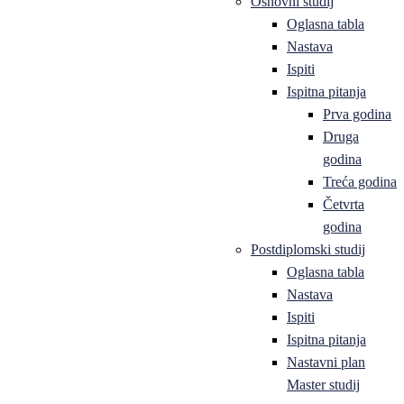
Osnovni studij
Oglasna tabla
Nastava
Ispiti
Ispitna pitanja
Prva godina
Druga
godina
Treća godina
Četvrta
godina
Postdiplomski studij
Oglasna tabla
Nastava
Ispiti
Ispitna pitanja
Nastavni plan
Master studij