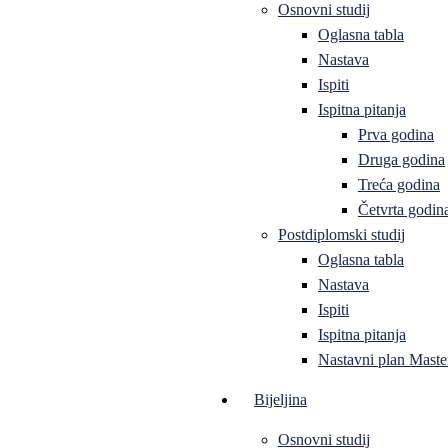
Osnovni studij
Oglasna tabla
Nastava
Ispiti
Ispitna pitanja
Prva godina
Druga godina
Treća godina
Četvrta godin
Postdiplomski studij
Oglasna tabla
Nastava
Ispiti
Ispitna pitanja
Nastavni plan Master
Bijeljina
Osnovni studij