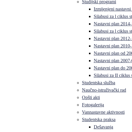
Studijski programi
Izmijenjeni nastavni
Silabusi za l ciklus
Nastavni plan 2014
Silabusi za l ciklus
Nastavni plan 2012
Nastavni plan 2010-
Nastavni plan od 20
Nastavni plan 2007-
Nastavni plan do 20
Silabusi za II ciklus
Studentska služba
Naučno-istraživački rad
Opšti akti
Fotogalerija
Vannastavne aktivnosti
Studentska praksa
Dešavanja