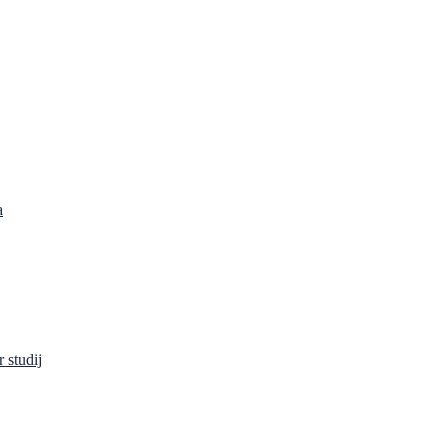
a
 studij