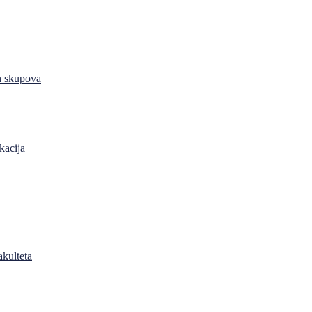
h skupova
kacija
akulteta