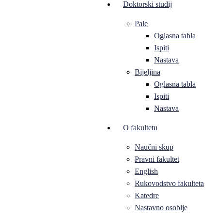
Doktorski studij
Pale
Oglasna tabla
Ispiti
Nastava
Bijeljina
Oglasna tabla
Ispiti
Nastava
O fakultetu
Naučni skup
Pravni fakultet
English
Rukovodstvo fakulteta
Katedre
Nastavno osoblje