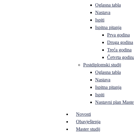
Oglasna tabla
Nastava
Ispiti
Ispitna pitanja
Prva godina
Druga godina
Treća godina
Četvrta godin
Postdiplomski studij
Oglasna tabla
Nastava
Ispitna pitanja
Ispiti
Nastavni plan Master
Novosti
Obavještenja
Master studij