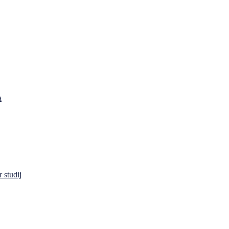
a
 studij