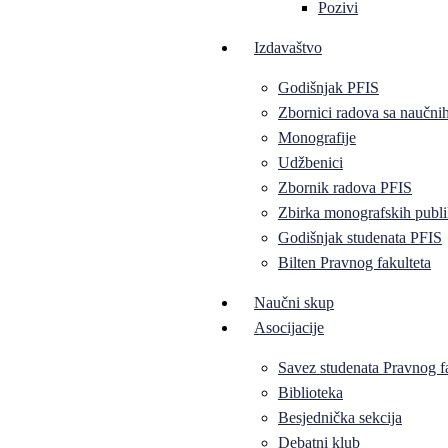
Pozivi
Izdavaštvo
Godišnjak PFIS
Zbornici radova sa naučni
Monografije
Udžbenici
Zbornik radova PFIS
Zbirka monografskih publi
Godišnjak studenata PFIS
Bilten Pravnog fakulteta
Naučni skup
Asocijacije
Savez studenata Pravnog f
Biblioteka
Besjednička sekcija
Debatni klub