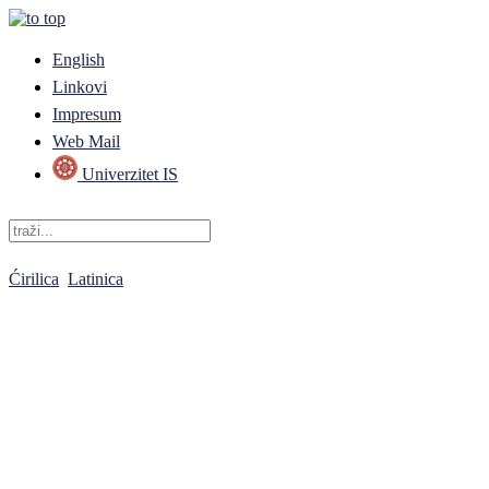
English
Linkovi
Impresum
Web Mail
Univerzitet IS
Ćirilica
Latinica