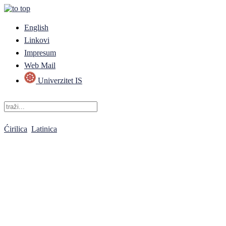
English
Linkovi
Impresum
Web Mail
Univerzitet IS
Ćirilica
Latinica