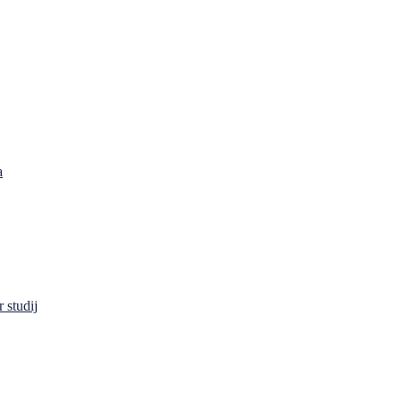
a
 studij