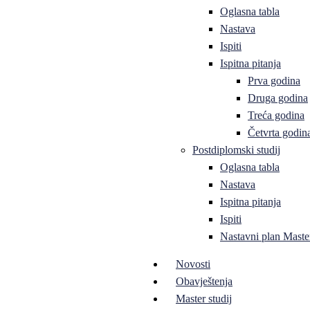
Oglasna tabla
Nastava
Ispiti
Ispitna pitanja
Prva godina
Druga godina
Treća godina
Četvrta godin
Postdiplomski studij
Oglasna tabla
Nastava
Ispitna pitanja
Ispiti
Nastavni plan Master
Novosti
Obavještenja
Master studij