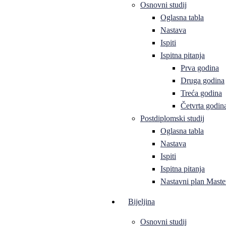
Osnovni studij
Oglasna tabla
Nastava
Ispiti
Ispitna pitanja
Prva godina
Druga godina
Treća godina
Četvrta godin
Postdiplomski studij
Oglasna tabla
Nastava
Ispiti
Ispitna pitanja
Nastavni plan Master
Bijeljina
Osnovni studij