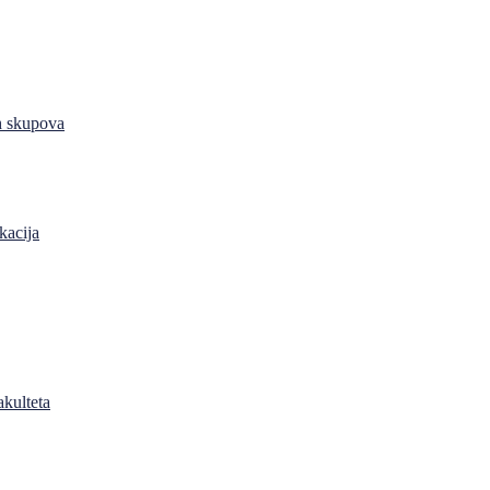
h skupova
kacija
akulteta