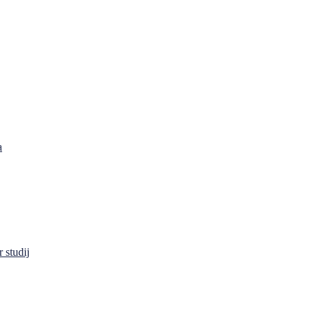
a
 studij