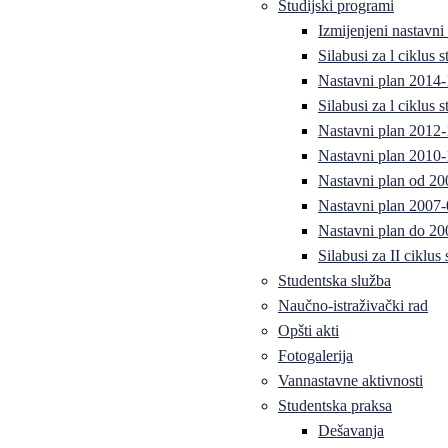
Studijski programi
Izmijenjeni nastavni
Silabusi za l ciklus
Nastavni plan 2014
Silabusi za l ciklus
Nastavni plan 2012
Nastavni plan 2010-
Nastavni plan od 20
Nastavni plan 2007-
Nastavni plan do 20
Silabusi za II ciklus
Studentska služba
Naučno-istraživački rad
Opšti akti
Fotogalerija
Vannastavne aktivnosti
Studentska praksa
Dešavanja