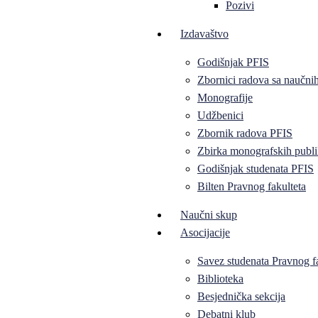
Pozivi
Izdavaštvo
Godišnjak PFIS
Zbornici radova sa naučni
Monografije
Udžbenici
Zbornik radova PFIS
Zbirka monografskih publi
Godišnjak studenata PFIS
Bilten Pravnog fakulteta
Naučni skup
Asocijacije
Savez studenata Pravnog f
Biblioteka
Besjednička sekcija
Debatni klub