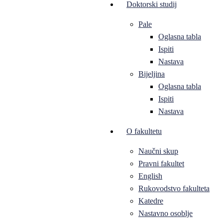
Doktorski studij
Pale
Oglasna tabla
Ispiti
Nastava
Bijeljina
Oglasna tabla
Ispiti
Nastava
O fakultetu
Naučni skup
Pravni fakultet
English
Rukovodstvo fakulteta
Katedre
Nastavno osoblje