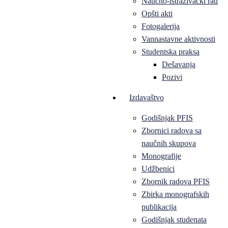
Naučno-istraživački rad
Opšti akti
Fotogalerija
Vannastavne aktivnosti
Studentska praksa
Dešavanja
Pozivi
Izdavaštvo
Godišnjak PFIS
Zbornici radova sa
naučnih skupova
Monografije
Udžbenici
Zbornik radova PFIS
Zbirka monografskih
publikacija
Godišnjak studenata