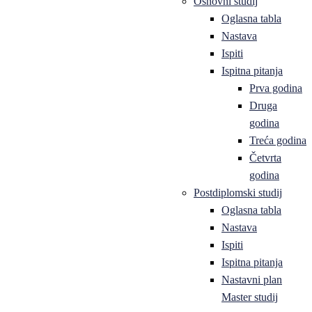
Osnovni studij
Oglasna tabla
Nastava
Ispiti
Ispitna pitanja
Prva godina
Druga
godina
Treća godina
Četvrta
godina
Postdiplomski studij
Oglasna tabla
Nastava
Ispiti
Ispitna pitanja
Nastavni plan
Master studij