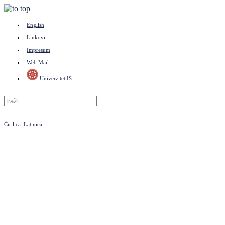
English
Linkovi
Impresum
Web Mail
Univerzitet IS
Ćirilica
Latinica