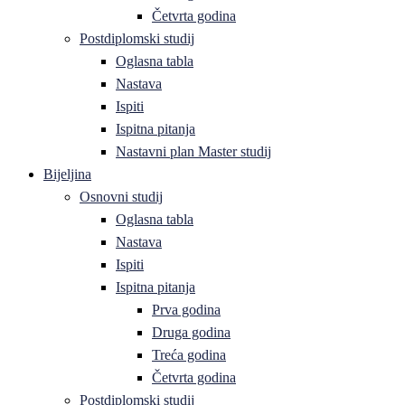
Četvrta godina
Postdiplomski studij
Oglasna tabla
Nastava
Ispiti
Ispitna pitanja
Nastavni plan Master studij
Bijeljina
Osnovni studij
Oglasna tabla
Nastava
Ispiti
Ispitna pitanja
Prva godina
Druga godina
Treća godina
Četvrta godina
Postdiplomski studij