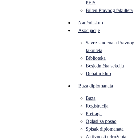
PFIS
Bilten Pravnog fakulteta
Naučni skup
Asocijacije
Savez studenata Pravnog
fakulteta
Biblioteka
Besjednička sekcija
Debatni klub
Baza diplomanata
Baza
Registracija
Pretraga
Oglasi za posao
Spisak diplomanata
Aktivnosti udruženja