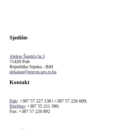
Pravni fakultet Univerziteta u Istočnom Sarajevu
Sjedište
Alekse Šantića br.3
71420 Pale
Republika Srpska - BiH
dekanat@pravni.ues.rs.ba
Kontakt
Pale
: +387 57 227 138 i +387 57 226 609;
Bijeljina
: +387 55 211 390;
Fax: +387 57 226 892