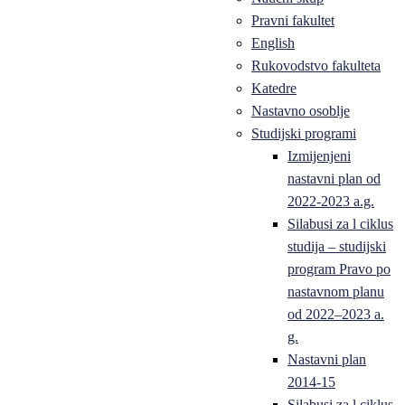
Pravni fakultet
English
Rukovodstvo fakulteta
Katedre
Nastavno osoblje
Studijski programi
Izmijenjeni
nastavni plan od
2022-2023 a.g.
Silabusi za l ciklus
studija – studijski
program Pravo po
nastavnom planu
od 2022–2023 a.
g.
Nastavni plan
2014-15
Silabusi za l ciklus