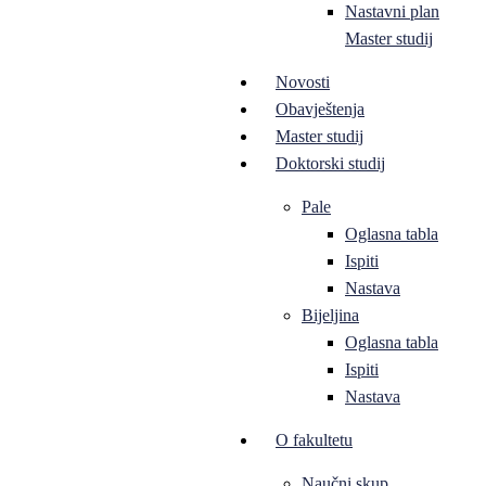
Nastavni plan
Master studij
Novosti
Obavještenja
Master studij
Doktorski studij
Pale
Oglasna tabla
Ispiti
Nastava
Bijeljina
Oglasna tabla
Ispiti
Nastava
O fakultetu
Naučni skup