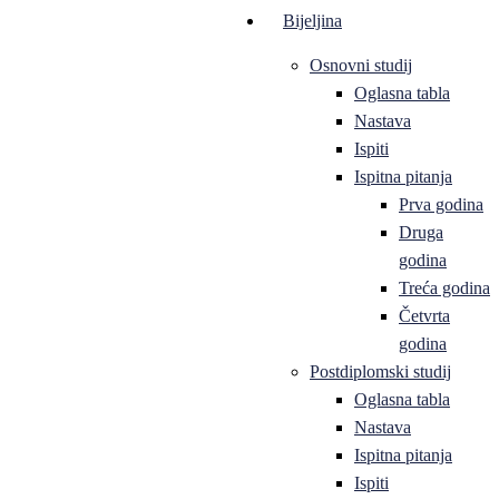
Bijeljina
Osnovni studij
Oglasna tabla
Nastava
Ispiti
Ispitna pitanja
Prva godina
Druga
godina
Treća godina
Četvrta
godina
Postdiplomski studij
Oglasna tabla
Nastava
Ispitna pitanja
Ispiti