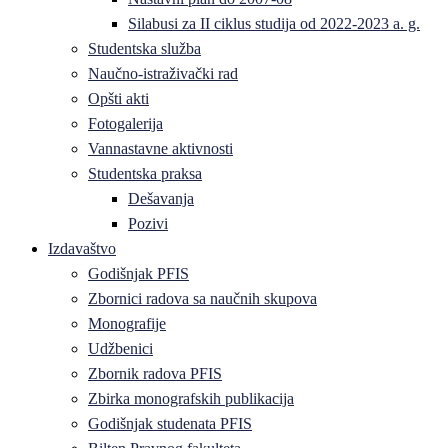
Silabusi za II ciklus studija od 2022-2023 a. g.
Studentska služba
Naučno-istraživački rad
Opšti akti
Fotogalerija
Vannastavne aktivnosti
Studentska praksa
Dešavanja
Pozivi
Izdavaštvo
Godišnjak PFIS
Zbornici radova sa naučnih skupova
Monografije
Udžbenici
Zbornik radova PFIS
Zbirka monografskih publikacija
Godišnjak studenata PFIS