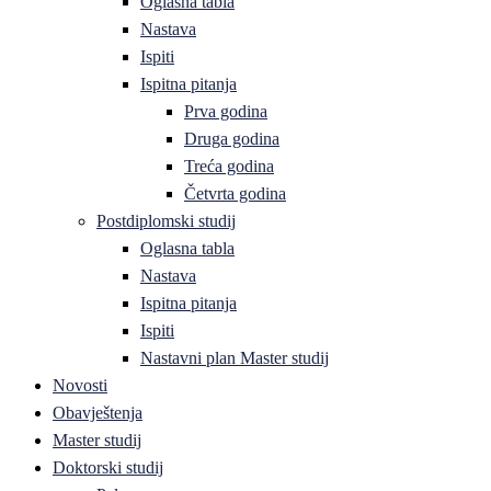
Oglasna tabla
Nastava
Ispiti
Ispitna pitanja
Prva godina
Druga godina
Treća godina
Četvrta godina
Postdiplomski studij
Oglasna tabla
Nastava
Ispitna pitanja
Ispiti
Nastavni plan Master studij
Novosti
Obavještenja
Master studij
Doktorski studij