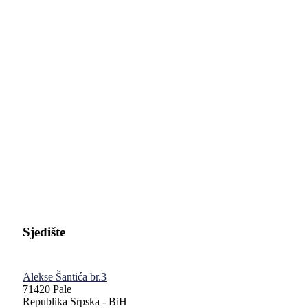
Pravni fakultet Univerziteta u Istočnom Sarajevu
Sjedište
Alekse Šantića br.3
71420 Pale
Republika Srpska - BiH