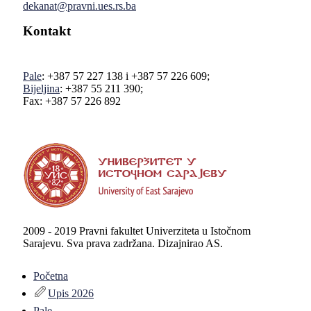
dekanat@pravni.ues.rs.ba
Kontakt
Pale
: +387 57 227 138 i +387 57 226 609;
Bijeljina
: +387 55 211 390;
Fax: +387 57 226 892
2009 - 2019 Pravni fakultet Univerziteta u Istočnom
Sarajevu. Sva prava zadržana. Dizajnirao AS.
Početna
Upis 2026
Pale