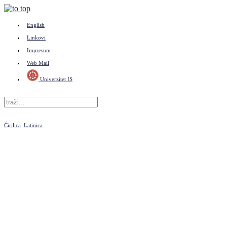
English
Linkovi
Impresum
Web Mail
Univerzitet IS
Ćirilica
Latinica