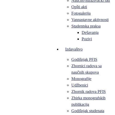
Naučno-istraživački rad
Opšti akti
Fotogalerija
Vannastavne aktivnosti
Studentska praksa
Dešavanja
Pozivi
Izdavaštvo
Godišnjak PFIS
Zbornici radova sa
naučnih skupova
Monografije
Udžbenici
Zbornik radova PFIS
Zbirka monografskih
publikacija
Godišnjak studenata