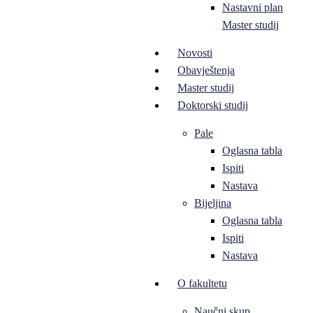
Nastavni plan
Master studij
Novosti
Obavještenja
Master studij
Doktorski studij
Pale
Oglasna tabla
Ispiti
Nastava
Bijeljina
Oglasna tabla
Ispiti
Nastava
O fakultetu
Naučni skup