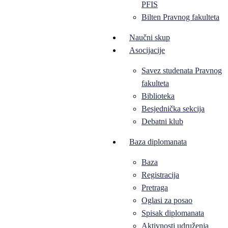
PFIS
Bilten Pravnog fakulteta
Naučni skup
Asocijacije
Savez studenata Pravnog
fakulteta
Biblioteka
Besjednička sekcija
Debatni klub
Baza diplomanata
Baza
Registracija
Pretraga
Oglasi za posao
Spisak diplomanata
Aktivnosti udruženja