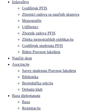
Izdavaštvo
Godišnjak PFIS
Zbornici radova sa naučnih skupova
Monografije
Udžbenici
Zbornik radova PFIS
Zbirka monografskih publikacija
Godišnjak studenata PFIS
Bilten Pravnog fakulteta
Naučni skup
Asocijacije
Savez studenata Pravnog fakulteta
Biblioteka
Besjednička sekcija
Debatni klub
Baza diplomanata
Baza
Registracija