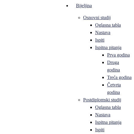
Bijeljina
Osnovni studij
Oglasna tabla
Nastava
Ispiti
Ispitna pitanja
Prva godina
Druga
godina
Treća godina
Četvrta
godina
Postdiplomski studij
Oglasna tabla
Nastava
Ispitna pitanja
Ispiti