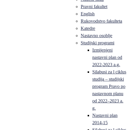
Pravni fakultet
English
Rukovodstvo fakulteta
Katedre
Nastavno osoblje
Studijski programi
Izmijenjeni
nastavni plan od
2022-2023 a.g.
Silabusi za l ciklus
studija – studijski
program Pravo po
nastavnom planu
od 2022–2023 a.
g.
Nastavni plan
2014-15
Silabusi za l ciklus