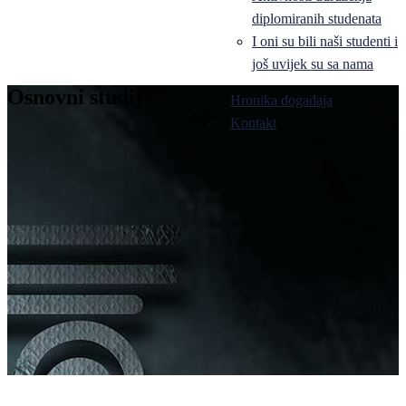
diplomiranih studenata
I oni su bili naši studenti i
još uvijek su sa nama
Osnovni studij
Hronika događaja
Pale
Kontakt