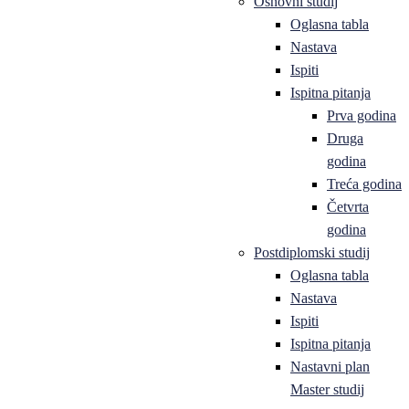
Osnovni studij
Oglasna tabla
Nastava
Ispiti
Ispitna pitanja
Prva godina
Druga
godina
Treća godina
Četvrta
godina
Postdiplomski studij
Oglasna tabla
Nastava
Ispiti
Ispitna pitanja
Nastavni plan
Master studij