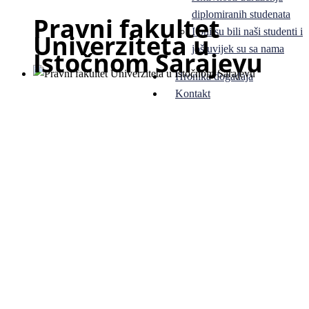
diplomiranih studenata
Pravni fakultet
I oni su bili naši studenti i
Univerziteta u
još uvijek su sa nama
Istočnom Sarajevu
Hronika događaja
Kontakt