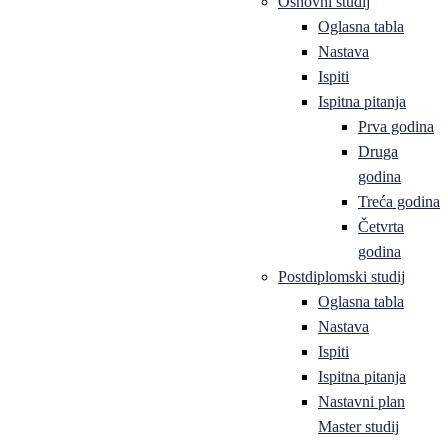
Osnovni studij
Oglasna tabla
Nastava
Ispiti
Ispitna pitanja
Prva godina
Druga
godina
Treća godina
Četvrta
godina
Postdiplomski studij
Oglasna tabla
Nastava
Ispiti
Ispitna pitanja
Nastavni plan
Master studij