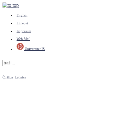
English
Linkovi
Impresum
Web Mail
Univerzitet IS
Ćirilica
Latinica