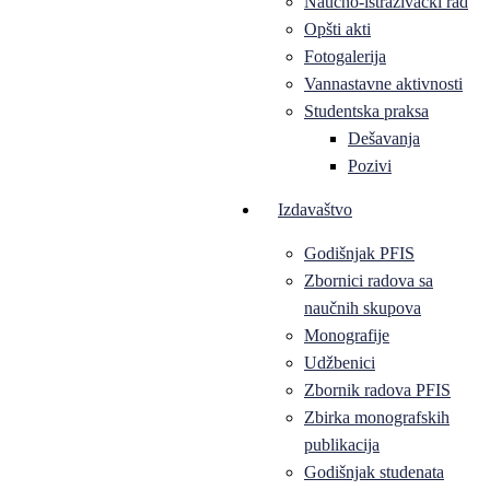
Naučno-istraživački rad
Opšti akti
Fotogalerija
Vannastavne aktivnosti
Studentska praksa
Dešavanja
Pozivi
Izdavaštvo
Godišnjak PFIS
Zbornici radova sa
naučnih skupova
Monografije
Udžbenici
Zbornik radova PFIS
Zbirka monografskih
publikacija
Godišnjak studenata