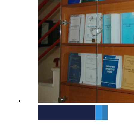
Zbornici radova sa naučnih
skupova