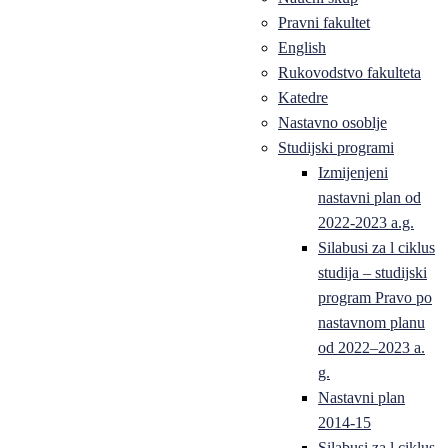
Pravni fakultet
English
Rukovodstvo fakulteta
Katedre
Nastavno osoblje
Studijski programi
Izmijenjeni
nastavni plan od
2022-2023 a.g.
Silabusi za l ciklus
studija – studijski
program Pravo po
nastavnom planu
od 2022–2023 a.
g.
Nastavni plan
2014-15
Silabusi za l ciklus