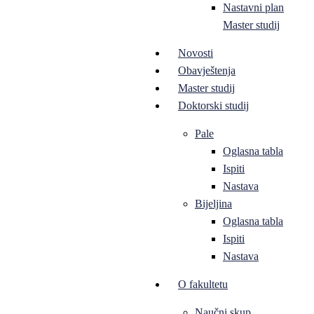
Nastavni plan
Master studij
Novosti
Obavještenja
Master studij
Doktorski studij
Pale
Oglasna tabla
Ispiti
Nastava
Bijeljina
Oglasna tabla
Ispiti
Nastava
O fakultetu
Naučni skup