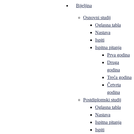
Bijeljina
Osnovni studij
Oglasna tabla
Nastava
Ispiti
Ispitna pitanja
Prva godina
Druga
godina
Treća godina
Četvrta
godina
Postdiplomski studij
Oglasna tabla
Nastava
Ispitna pitanja
Ispiti