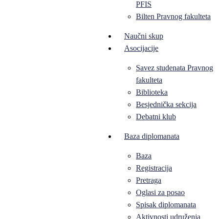
PFIS
Bilten Pravnog fakulteta
Naučni skup
Asocijacije
Savez studenata Pravnog
fakulteta
Biblioteka
Besjednička sekcija
Debatni klub
Baza diplomanata
Baza
Registracija
Pretraga
Oglasi za posao
Spisak diplomanata
Aktivnosti udruženja