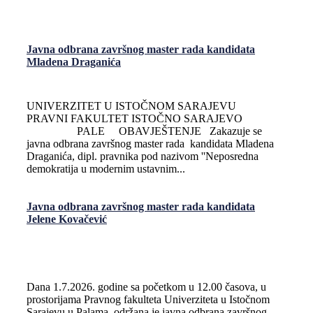
Javna odbrana završnog master rada kandidata
Mladena Draganića
UNIVERZITET U ISTOČNOM SARAJEVU
PRAVNI FAKULTET ISTOČNO SARAJEVO
PALE OBAVJEŠTENJE Zakazuje se
javna odbrana završnog master rada kandidata Mladena
Draganića, dipl. pravnika pod nazivom ''Neposredna
demokratija u modernim ustavnim...
Javna odbrana završnog master rada kandidata
Jelene Kovačević
Dana 1.7.2026. godine sa početkom u 12.00 časova, u
prostorijama Pravnog fakulteta Univerziteta u Istočnom
Sarajevu u Palama, održana je javna odbrana završnog