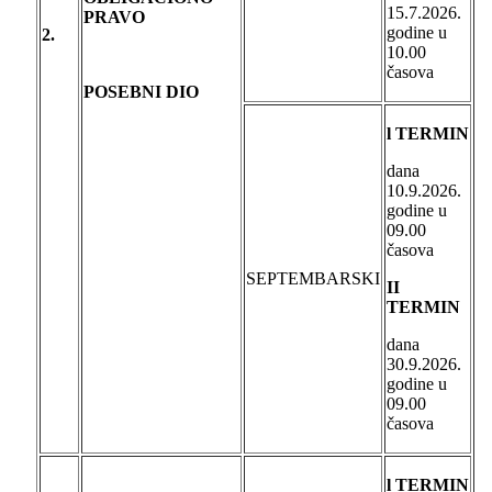
15.7.2026.
PRAVO
godine u
2.
10.00
časova
POSEBNI DIO
l TERMIN
dana
10.9.2026.
godine u
09.00
časova
SEPTEMBARSKI
II
TERMIN
dana
30.9.2026.
godine u
09.00
časova
l TERMIN