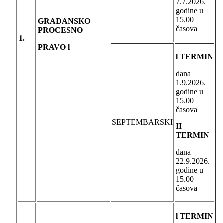
7.7.2026.
godine u
15.00
GRAĐANSKO
časova
PROCESNO
1.
PRAVO
l
l TERMIN
dana
1.9.2026.
godine u
15.00
časova
SEPTEMBARSKI
II
TERMIN
dana
22.9.2026.
godine u
15.00
časova
l TERMIN