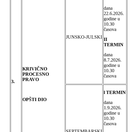
dana
22.6.2026.
godine u
10.30
časova
JUNSKO-JULSKI
II
TERMIN
dana
8.7.2026.
godine u
KRIVIČNO
10.30
PROCESNO
časova
PRAVO
3.
l TERMIN
OPŠTI DIO
dana
1.9.2026.
godine u
10.30
časova
SEPTEMBARSKI