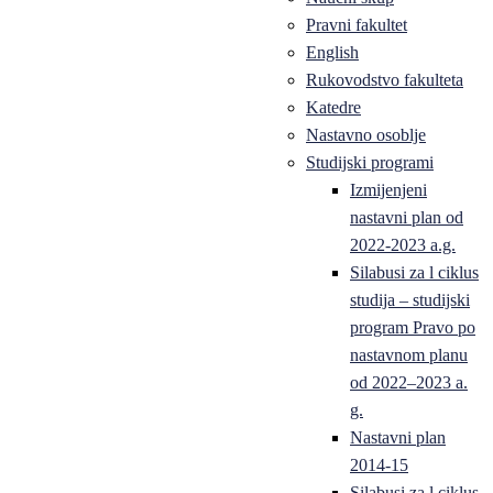
Pravni fakultet
English
Rukovodstvo fakulteta
Katedre
Nastavno osoblje
Studijski programi
Izmijenjeni
nastavni plan od
2022-2023 a.g.
Silabusi za l ciklus
studija – studijski
program Pravo po
nastavnom planu
od 2022–2023 a.
g.
Nastavni plan
2014-15
Silabusi za l ciklus