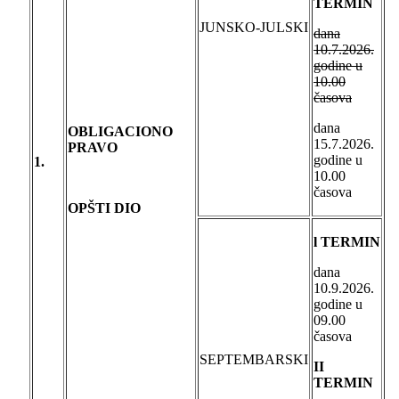
TERMIN
JUNSKO-JULSKI
dana
10.7.2026.
godine u
10.00
časova
dana
OBLIGACIONO
15.7.2026.
PRAVO
godine u
1.
10.00
časova
OPŠTI DIO
l TERMIN
dana
10.9.2026.
godine u
09.00
časova
SEPTEMBARSKI
II
TERMIN