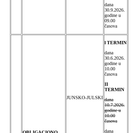
dana
30.9.2026.
godine u
09.00
časova
l TERMIN
dana
30.6.2026.
godine u
10.00
časova
II
TERMIN
JUNSKO-JULSKI
dana
10.7.2026.
godine u
10.00
časova
dana
OBLIGACIONO