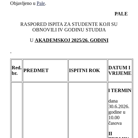
Objavljeno u
Pale
.
PALE
RASPORED ISPITA ZA STUDENTE KOJI SU
OBNOVILI IV GODINU STUDIJA
U
A
KADEMSKOJ 2025/26. GODINI
Red.
DATUM I
PREDMET
ISPITNI ROK
br.
VRIJEME
l TERMIN
dana
30.6.2026.
godine u
10.00
časova
II