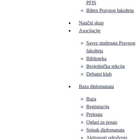
PFIS
Bilten Pravnog fakulteta
Naučni skup
Asocijacije
Savez studenata Pravnog
fakulteta
Biblioteka
Besjednička sekcija
Debatni klub
Baza diplomanata
Baza
Registracija
Pretraga
Oglasi za posao
Spisak diplomanata
Aktivnosti udruženja