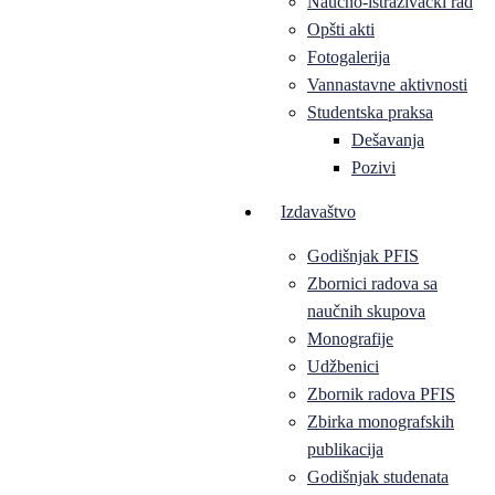
Naučno-istraživački rad
Opšti akti
Fotogalerija
Vannastavne aktivnosti
Studentska praksa
Dešavanja
Pozivi
Izdavaštvo
Godišnjak PFIS
Zbornici radova sa
naučnih skupova
Monografije
Udžbenici
Zbornik radova PFIS
Zbirka monografskih
publikacija
Godišnjak studenata