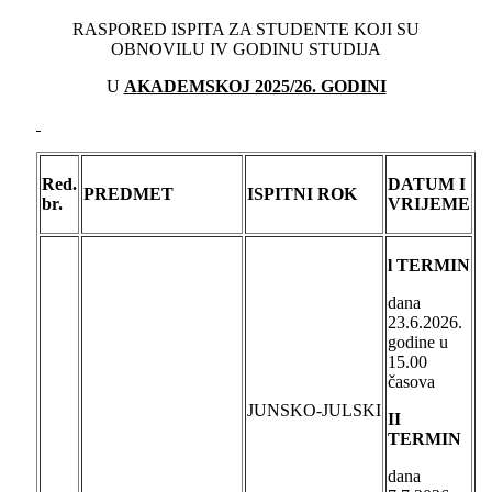
RASPORED ISPITA ZA STUDENTE KOJI SU
OBNOVILU IV GODINU STUDIJA
U
A
KADEMSKOJ 2025/26. GODINI
Red.
DATUM I
PREDMET
ISPITNI ROK
br.
VRIJEME
l TERMIN
dana
23.6.2026.
godine u
15.00
časova
JUNSKO-JULSKI
II
TERMIN
dana