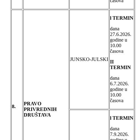
časova
l TERMIN
dana
27.6.2026.
godine u
10.00
časova
JUNSKO-JULSKI
II
TERMIN
dana
6.7.2026.
godine u
10.00
časova
PRAVO
8.
PRIVREDNIH
DRUŠTAVA
l TERMIN
dana
7.9.2026.
godine u