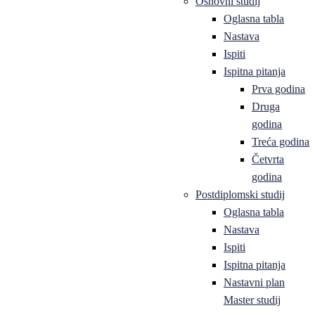
Osnovni studij
Oglasna tabla
Nastava
Ispiti
Ispitna pitanja
Prva godina
Druga
godina
Treća godina
Četvrta
godina
Postdiplomski studij
Oglasna tabla
Nastava
Ispiti
Ispitna pitanja
Nastavni plan
Master studij