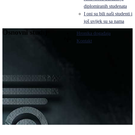
diplomiranih studenata
I oni su bili naši studenti i
još uvijek su sa nama
Osnovni studij
Hronika događaja
Pale
Kontakt