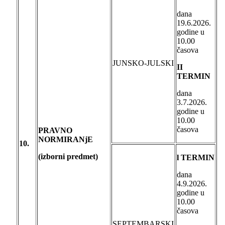
dana
19.6.2026.
godine u
10.00
časova
JUNSKO-JULSKI
II
TERMIN
dana
3.7.2026.
godine u
10.00
časova
PRAVNO
NORMIRANjE
10.
(izborni predmet)
l TERMIN
dana
4.9.2026.
godine u
10.00
časova
SEPTEMBARSKI