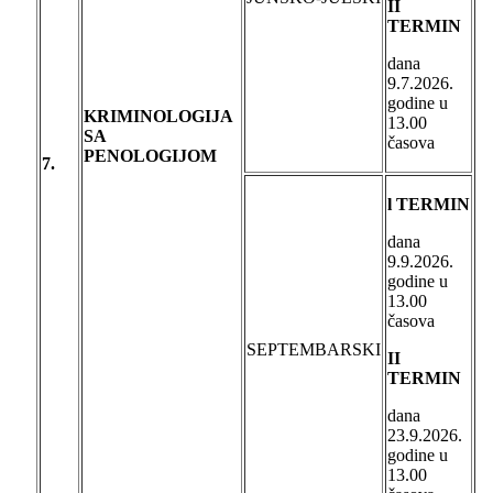
II
TERMIN
dana
9.7.2026.
godine u
KRIMINOLOGIJA
13.00
SA
časova
PENOLOGIJOM
7.
l TERMIN
dana
9.9.2026.
godine u
13.00
časova
SEPTEMBARSKI
II
TERMIN
dana
23.9.2026.
godine u
13.00