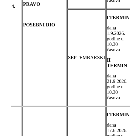
časova
PRAVO
4.
l TERMIN
POSEBNI DIO
dana
1.9.2026.
godine u
10.30
časova
SEPTEMBARSKI
II
TERMIN
dana
21.9.2026.
godine u
10.30
časova
l TERMIN
dana
17.6.2026.
godine u