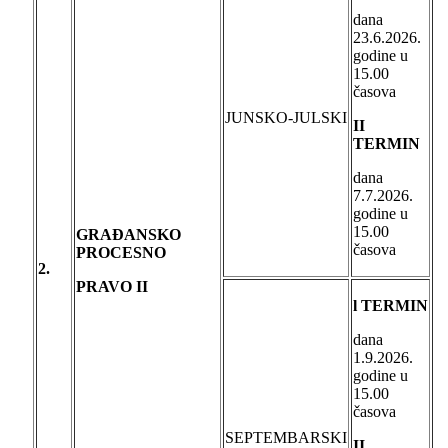
dana
23.6.2026.
godine u
15.00
časova
JUNSKO-JULSKI
II
TERMIN
dana
7.7.2026.
godine u
15.00
GRAĐANSKO
časova
PROCESNO
2.
PRAVO
II
l TERMIN
dana
1.9.2026.
godine u
15.00
časova
SEPTEMBARSKI
II