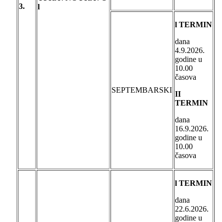
3.
l
l TERMIN
dana
4.9.2026.
godine u
10.00
časova
SEPTEMBARSKI
II
TERMIN
dana
16.9.2026.
godine u
10.00
časova
l TERMIN
dana
22.6.2026.
godine u