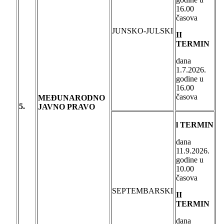
16.00
časova
JUNSKO-JULSKI
II
TERMIN
dana
1.7.2026.
godine u
16.00
časova
MEĐUNARODNO
5.
JAVNO PRAVO
l TERMIN
dana
11.9.2026.
godine u
10.00
časova
SEPTEMBARSKI
II
TERMIN
dana