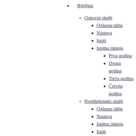
Bijeljina
Osnovni studij
Oglasna tabla
Nastava
Ispiti
Ispitna pitanja
Prva godina
Druga
godina
Treća godina
Četvrta
godina
Postdiplomski studij
Oglasna tabla
Nastava
Ispitna pitanja
Ispiti