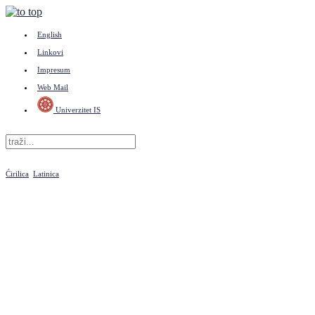
English
Linkovi
Impresum
Web Mail
Univerzitet IS
Ćirilica
Latinica