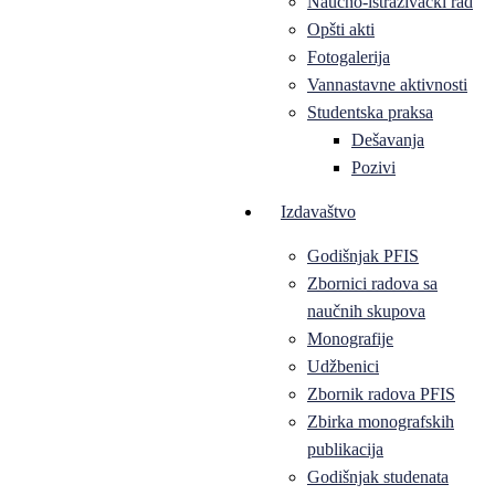
Naučno-istraživački rad
Opšti akti
Fotogalerija
Vannastavne aktivnosti
Studentska praksa
Dešavanja
Pozivi
Izdavaštvo
Godišnjak PFIS
Zbornici radova sa
naučnih skupova
Monografije
Udžbenici
Zbornik radova PFIS
Zbirka monografskih
publikacija
Godišnjak studenata