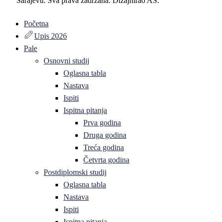
Sarajevu. Sva prava zadržana. Dizajnirao AS.
Početna
Upis 2026
Pale
Osnovni studij
Oglasna tabla
Nastava
Ispiti
Ispitna pitanja
Prva godina
Druga godina
Treća godina
Četvrta godina
Postdiplomski studij
Oglasna tabla
Nastava
Ispiti
Ispitna pitanja