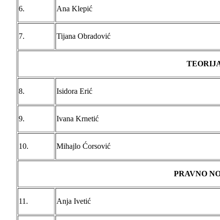
6.
Ana Klepić
7.
Tijana Obradović
TEORIJ
8.
Isidora Erić
9.
Ivana Krnetić
10.
Mihajlo Ćorsović
PRAVNO N
11.
Anja Ivetić