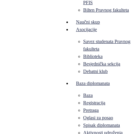
PFIS
Bilten Pravnog fakulteta
Naučni skup
Asocijacije
Savez studenata Pravnog
fakulteta
Biblioteka
Besjednička sekcija
Debatni klub
Baza diplomanata
Baza
Registracija
Pretraga
Oglasi za posao
Spisak diplomanata
Aktivnosti udruženja