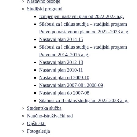
Nastavno osoblje
Studijski programi
Izmijenjeni nastavni plan od 2022-2023 a.g.
Silabusi za l ciklus studija – studijski program
Pravo po nastavnom planu od 2022–2023 a. g.
Nastavni plan 2014-15
Silabusi za l ciklus studija – studijski program
Pravo od 2014–2015 a. g.
Nastavni plan 2012-13
Nastavni plan 2010-11
Nastavni plan od 2009-10
Nastavni plan 2007-08 i 2008-09
Nastavni plan do 2007-08
Silabusi za II ciklus studija od 2022-2023 a. g.
Studentska služba
Naučno-istraživački rad
Opšti akti
Fotogalerija