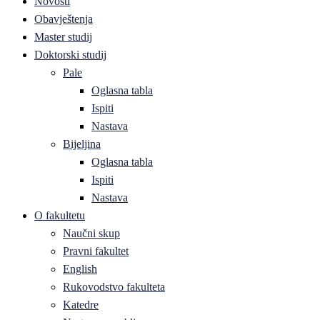
Novosti
Obavještenja
Master studij
Doktorski studij
Pale
Oglasna tabla
Ispiti
Nastava
Bijeljina
Oglasna tabla
Ispiti
Nastava
O fakultetu
Naučni skup
Pravni fakultet
English
Rukovodstvo fakulteta
Katedre