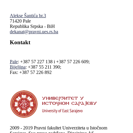
Alekse Šantića br.3
71420 Pale
Republika Srpska - BiH
dekanat@pravni.ues.rs.ba
Kontakt
Pale
: +387 57 227 138 i +387 57 226 609;
Bijeljina
: +387 55 211 390;
Fax: +387 57 226 892
2009 - 2019 Pravni fakultet Univerziteta u Istočnom