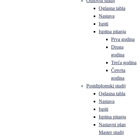
Osnovni studij
Oglasna tabla
Nastava
Ispiti
Ispitna pitanja
Prva godina
Druga
godina
Treća godina
Četvrta
godina
Postdiplomski studij
Oglasna tabla
Nastava
Ispiti
Ispitna pitanja
Nastavni plan
Master studij