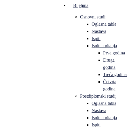
Bijeljina
Osnovni studij
Oglasna tabla
Nastava
Ispiti
Ispitna pitanja
Prva godina
Druga
godina
Treća godina
Četvrta
godina
Postdiplomski studij
Oglasna tabla
Nastava
Ispitna pitanja
Ispiti