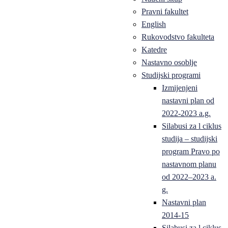
Pravni fakultet
English
Rukovodstvo fakulteta
Katedre
Nastavno osoblje
Studijski programi
Izmijenjeni
nastavni plan od
2022-2023 a.g.
Silabusi za l ciklus
studija – studijski
program Pravo po
nastavnom planu
od 2022–2023 a.
g.
Nastavni plan
2014-15
Silabusi za l ciklus