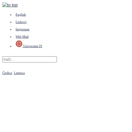
English
Linkovi
Impresum
Web Mail
Univerzitet IS
Ćirilica
Latinica