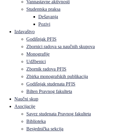
Vannastavne aktivnosti
Studentska praksa
Dešavanja
Pozivi
Izdavaštvo
Godišnjak PFIS
Zbornici radova sa naučnih skupova
Monografije
Udžbenici
Zbornik radova PFIS
Zbirka monografskih publikacija
Godišnjak studenata PFIS
Bilten Pravnog fakulteta
Naučni skup
Asocijacije
Savez studenata Pravnog fakulteta
Biblioteka
Besjednička sekcija