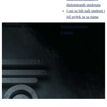
diplomiranih studenata
I oni su bili naši studenti i
još uvijek su sa nama
Osnovni studij
Hronika događaja
Pale
Kontakt