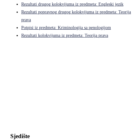
Rezultati drugog kolokvijuma iz predmeta: Engleski jezik
Rezultati popravnog drugog kolokvijuma iz predmeta: Teorija
prava
Potpisi iz predmeta: Kriminologija sa penologijom
Rezultati kolokvijuma iz predmeta: Teorija prava
Pravni fakultet Univerziteta u Istočnom Sarajevu
Sjedište