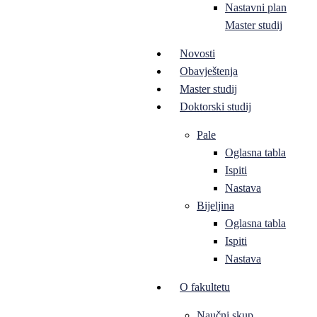
Nastavni plan
Master studij
Novosti
Obavještenja
Master studij
Doktorski studij
Pale
Oglasna tabla
Ispiti
Nastava
Bijeljina
Oglasna tabla
Ispiti
Nastava
O fakultetu
Naučni skup