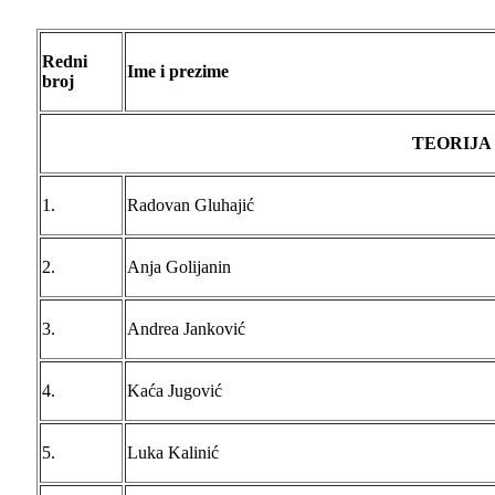
Redni
Ime i prezime
broj
TEORIJA
1.
Radovan Gluhajić
2.
Anja Golijanin
3.
Andrea Janković
4.
Kaća Jugović
5.
Luka Kalinić