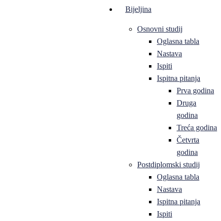
Bijeljina
Osnovni studij
Oglasna tabla
Nastava
Ispiti
Ispitna pitanja
Prva godina
Druga
godina
Treća godina
Četvrta
godina
Postdiplomski studij
Oglasna tabla
Nastava
Ispitna pitanja
Ispiti