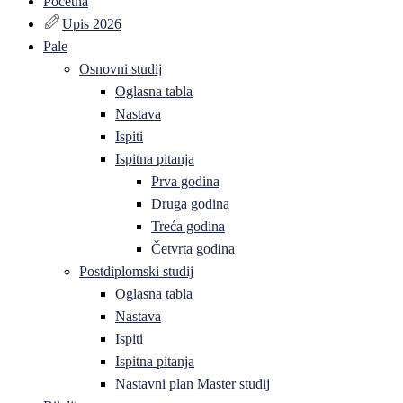
Početna
Upis 2026
Pale
Osnovni studij
Oglasna tabla
Nastava
Ispiti
Ispitna pitanja
Prva godina
Druga godina
Treća godina
Četvrta godina
Postdiplomski studij
Oglasna tabla
Nastava
Ispiti
Ispitna pitanja
Nastavni plan Master studij