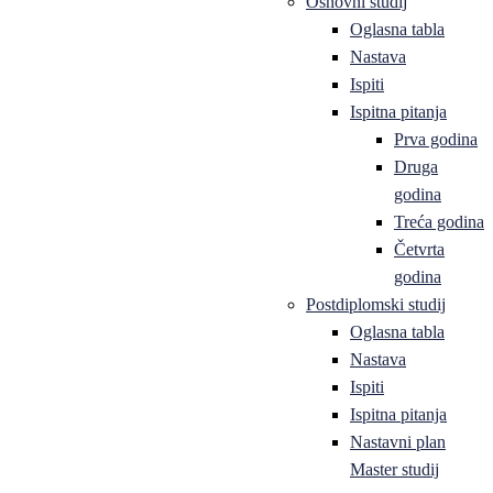
Osnovni studij
Oglasna tabla
Nastava
Ispiti
Ispitna pitanja
Prva godina
Druga
godina
Treća godina
Četvrta
godina
Postdiplomski studij
Oglasna tabla
Nastava
Ispiti
Ispitna pitanja
Nastavni plan
Master studij