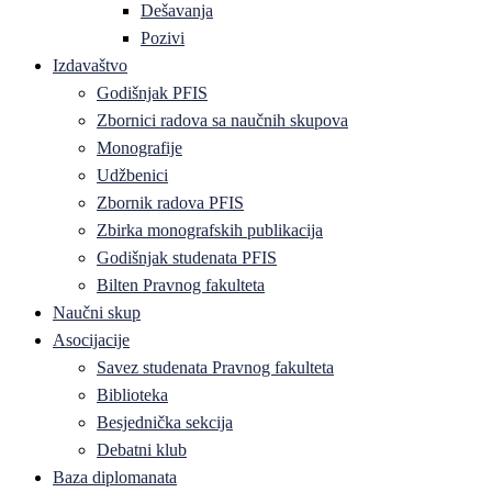
Dešavanja
Pozivi
Izdavaštvo
Godišnjak PFIS
Zbornici radova sa naučnih skupova
Monografije
Udžbenici
Zbornik radova PFIS
Zbirka monografskih publikacija
Godišnjak studenata PFIS
Bilten Pravnog fakulteta
Naučni skup
Asocijacije
Savez studenata Pravnog fakulteta
Biblioteka
Besjednička sekcija
Debatni klub
Baza diplomanata