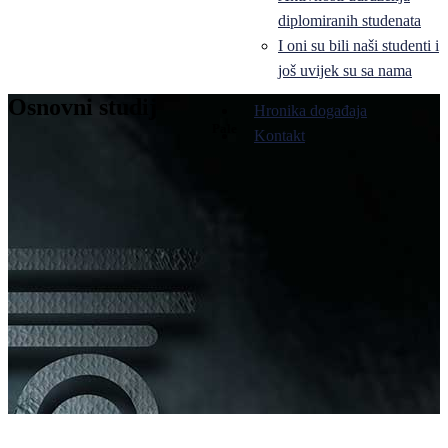
diplomiranih studenata
I oni su bili naši studenti i
još uvijek su sa nama
Osnovni studij
Hronika događaja
Pale
Kontakt