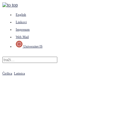
English
Linkovi
Impresum
Web Mail
Univerzitet IS
Ćirilica
Latinica