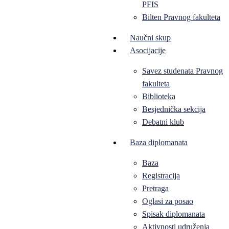
PFIS
Bilten Pravnog fakulteta
Naučni skup
Asocijacije
Savez studenata Pravnog
fakulteta
Biblioteka
Besjednička sekcija
Debatni klub
Baza diplomanata
Baza
Registracija
Pretraga
Oglasi za posao
Spisak diplomanata
Aktivnosti udruženja