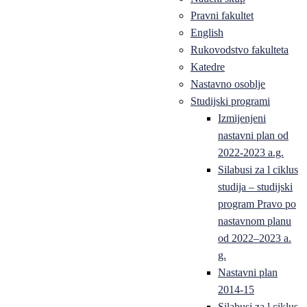
Pravni fakultet
English
Rukovodstvo fakulteta
Katedre
Nastavno osoblje
Studijski programi
Izmijenjeni
nastavni plan od
2022-2023 a.g.
Silabusi za l ciklus
studija – studijski
program Pravo po
nastavnom planu
od 2022–2023 a.
g.
Nastavni plan
2014-15
Silabusi za l ciklus