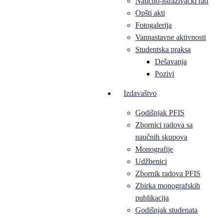
Naučno-istraživački rad
Opšti akti
Fotogalerija
Vannastavne aktivnosti
Studentska praksa
Dešavanja
Pozivi
Izdavaštvo
Godišnjak PFIS
Zbornici radova sa
naučnih skupova
Monografije
Udžbenici
Zbornik radova PFIS
Zbirka monografskih
publikacija
Godišnjak studenata