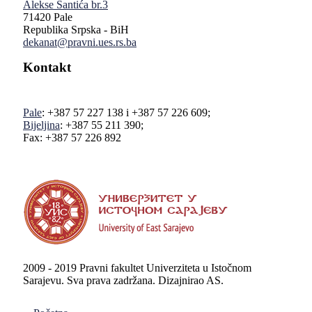
Alekse Šantića br.3
71420 Pale
Republika Srpska - BiH
dekanat@pravni.ues.rs.ba
Kontakt
Pale
: +387 57 227 138 i +387 57 226 609;
Bijeljina
: +387 55 211 390;
Fax: +387 57 226 892
2009 - 2019 Pravni fakultet Univerziteta u Istočnom
Sarajevu. Sva prava zadržana. Dizajnirao AS.