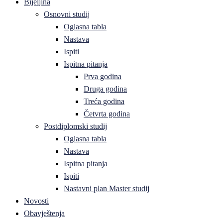
Bijeljina
Osnovni studij
Oglasna tabla
Nastava
Ispiti
Ispitna pitanja
Prva godina
Druga godina
Treća godina
Četvrta godina
Postdiplomski studij
Oglasna tabla
Nastava
Ispitna pitanja
Ispiti
Nastavni plan Master studij
Novosti
Obavještenja