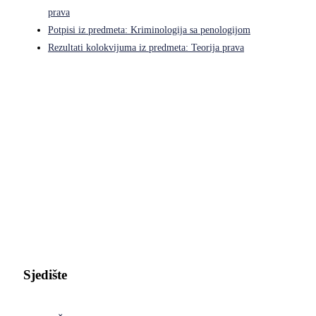
prava
Potpisi iz predmeta: Kriminologija sa penologijom
Rezultati kolokvijuma iz predmeta: Teorija prava
Pravni fakultet Univerziteta u Istočnom Sarajevu
Sjedište