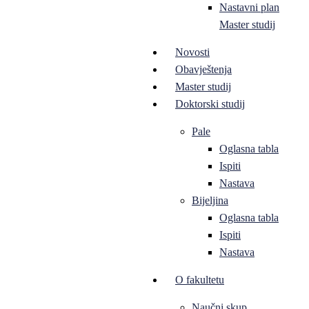
Nastavni plan
Master studij
Novosti
Obavještenja
Master studij
Doktorski studij
Pale
Oglasna tabla
Ispiti
Nastava
Bijeljina
Oglasna tabla
Ispiti
Nastava
O fakultetu
Naučni skup