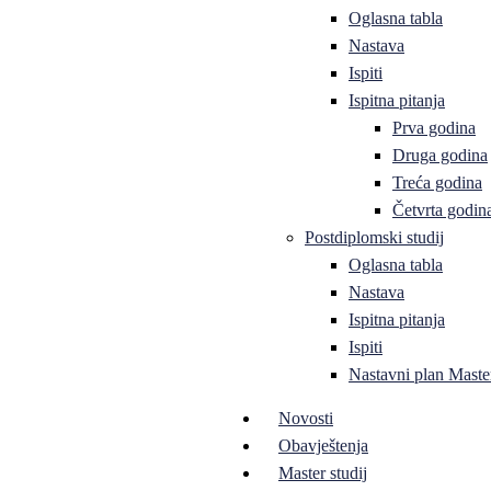
Oglasna tabla
Nastava
Ispiti
Ispitna pitanja
Prva godina
Druga godina
Treća godina
Četvrta godin
Postdiplomski studij
Oglasna tabla
Nastava
Ispitna pitanja
Ispiti
Nastavni plan Master
Novosti
Obavještenja
Master studij