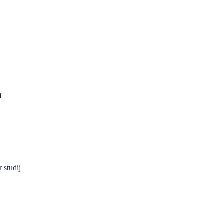
a
 studij