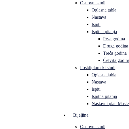
Osnovni studij
Oglasna tabla
Nastava
Ispiti
Ispitna pitanja
Prva godina
Druga godina
Treća godina
Četvrta godin
Postdiplomski studij
Oglasna tabla
Nastava
Ispiti
Ispitna pitanja
Nastavni plan Master
Bijeljina
Osnovni studij