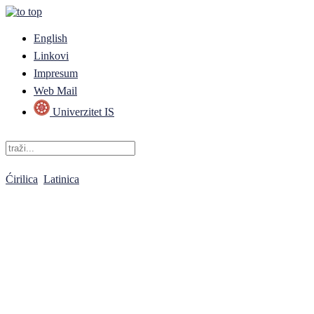
English
Linkovi
Impresum
Web Mail
Univerzitet IS
Ćirilica
Latinica