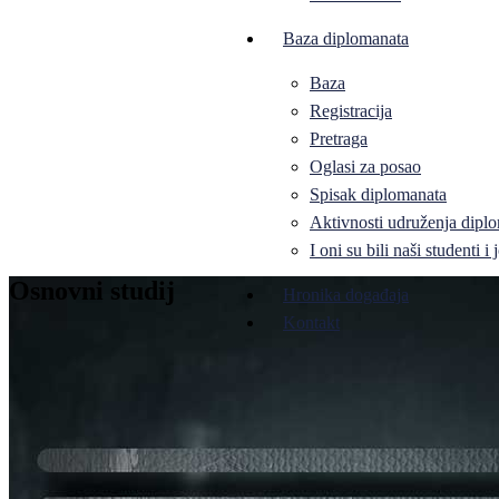
Baza diplomanata
Baza
Registracija
Pretraga
Oglasi za posao
Spisak diplomanata
Aktivnosti udruženja diplo
I oni su bili naši studenti 
Osnovni studij
Hronika događaja
Kontakt