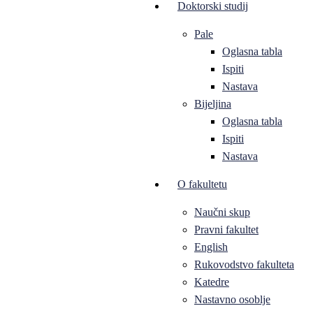
Doktorski studij
Pale
Oglasna tabla
Ispiti
Nastava
Bijeljina
Oglasna tabla
Ispiti
Nastava
O fakultetu
Naučni skup
Pravni fakultet
English
Rukovodstvo fakulteta
Katedre
Nastavno osoblje