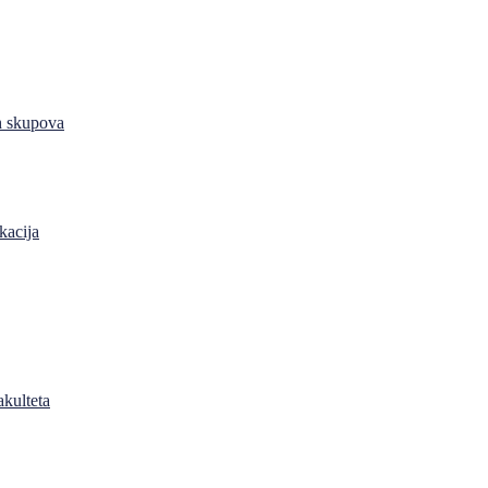
h skupova
kacija
akulteta