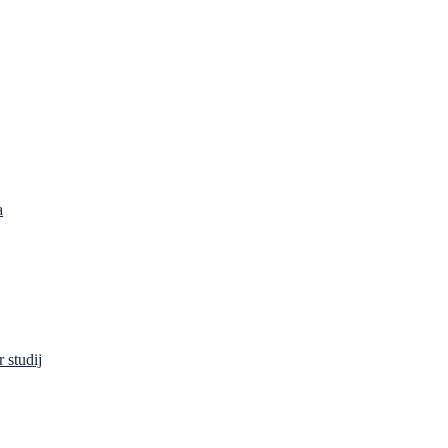
a
 studij