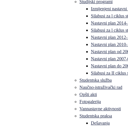
Studijski programi
Izmijenjeni nastavni
Silabusi za l ciklus
Nastavni plan 2014
Silabusi za l ciklus
Nastavni plan 2012
Nastavni plan 2010-
Nastavni plan od 20
Nastavni plan 2007-
Nastavni plan do 20
Silabusi za II ciklus
Studentska služba
Naučno-istraživački rad
Opšti akti
Fotogalerija
Vannastavne aktivnosti
Studentska praksa
Dešavanja