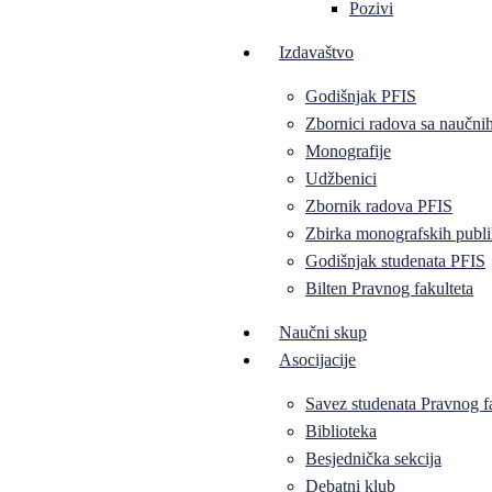
Pozivi
Izdavaštvo
Godišnjak PFIS
Zbornici radova sa naučni
Monografije
Udžbenici
Zbornik radova PFIS
Zbirka monografskih publi
Godišnjak studenata PFIS
Bilten Pravnog fakulteta
Naučni skup
Asocijacije
Savez studenata Pravnog f
Biblioteka
Besjednička sekcija
Debatni klub