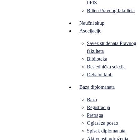
PFIS
Bilten Pravnog fakulteta
Naučni skup
Asocijacije
Savez studenata Pravnog
fakulteta
Biblioteka
Besjednička sekcija
Debatni klub
Baza diplomanata
Baza
Registracija
Pretraga
Oglasi za posao
Spisak diplomanata
Aktivnosti udruženja