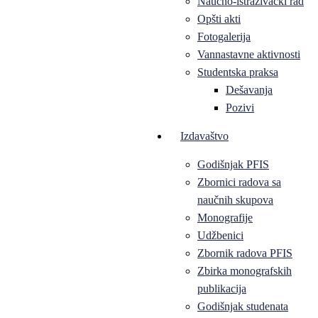
Naučno-istraživački rad
Opšti akti
Fotogalerija
Vannastavne aktivnosti
Studentska praksa
Dešavanja
Pozivi
Izdavaštvo
Godišnjak PFIS
Zbornici radova sa
naučnih skupova
Monografije
Udžbenici
Zbornik radova PFIS
Zbirka monografskih
publikacija
Godišnjak studenata