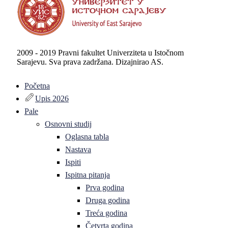
2009 - 2019 Pravni fakultet Univerziteta u Istočnom
Sarajevu. Sva prava zadržana. Dizajnirao AS.
Početna
Upis 2026
Pale
Osnovni studij
Oglasna tabla
Nastava
Ispiti
Ispitna pitanja
Prva godina
Druga godina
Treća godina
Četvrta godina