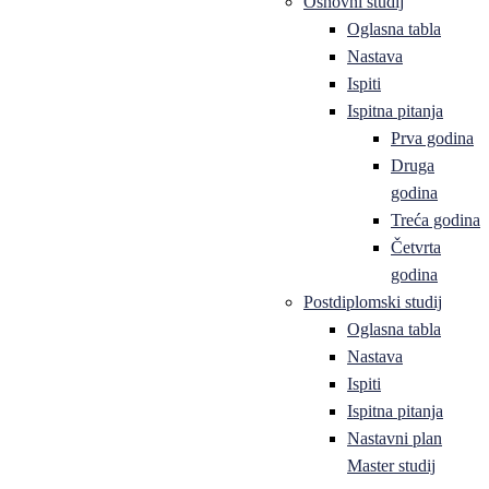
Osnovni studij
Oglasna tabla
Nastava
Ispiti
Ispitna pitanja
Prva godina
Druga
godina
Treća godina
Četvrta
godina
Postdiplomski studij
Oglasna tabla
Nastava
Ispiti
Ispitna pitanja
Nastavni plan
Master studij