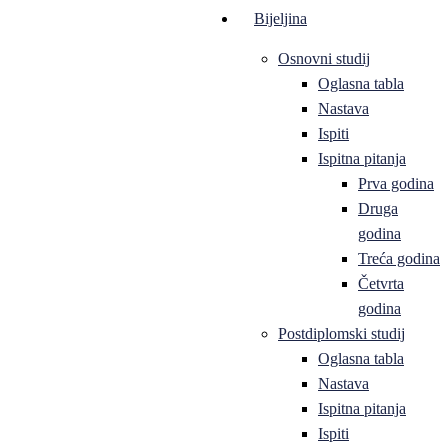
Bijeljina
Osnovni studij
Oglasna tabla
Nastava
Ispiti
Ispitna pitanja
Prva godina
Druga
godina
Treća godina
Četvrta
godina
Postdiplomski studij
Oglasna tabla
Nastava
Ispitna pitanja
Ispiti