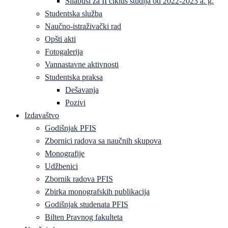
Silabusi za II ciklus studija od 2022-2023 a. g.
Studentska služba
Naučno-istraživački rad
Opšti akti
Fotogalerija
Vannastavne aktivnosti
Studentska praksa
Dešavanja
Pozivi
Izdavaštvo
Godišnjak PFIS
Zbornici radova sa naučnih skupova
Monografije
Udžbenici
Zbornik radova PFIS
Zbirka monografskih publikacija
Godišnjak studenata PFIS
Bilten Pravnog fakulteta