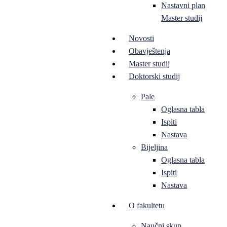
Nastavni plan
Master studij
Novosti
Obavještenja
Master studij
Doktorski studij
Pale
Oglasna tabla
Ispiti
Nastava
Bijeljina
Oglasna tabla
Ispiti
Nastava
O fakultetu
Naučni skup