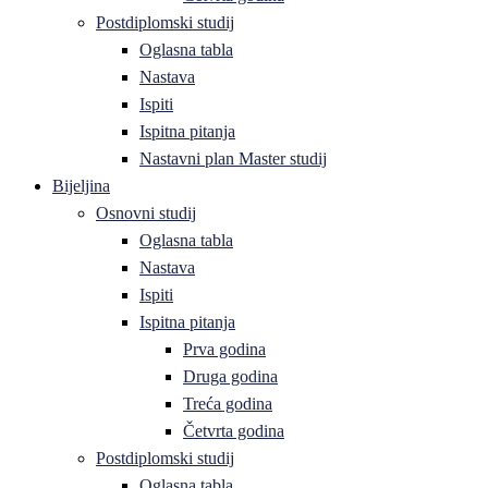
Postdiplomski studij
Oglasna tabla
Nastava
Ispiti
Ispitna pitanja
Nastavni plan Master studij
Bijeljina
Osnovni studij
Oglasna tabla
Nastava
Ispiti
Ispitna pitanja
Prva godina
Druga godina
Treća godina
Četvrta godina
Postdiplomski studij
Oglasna tabla