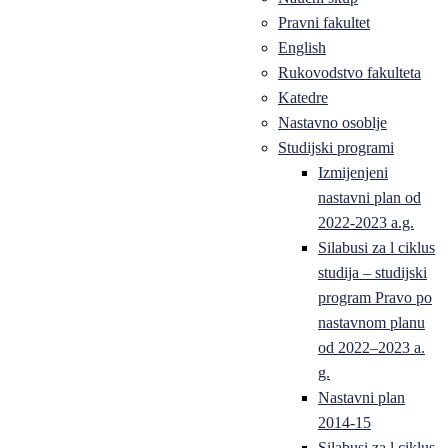
Pravni fakultet
English
Rukovodstvo fakulteta
Katedre
Nastavno osoblje
Studijski programi
Izmijenjeni
nastavni plan od
2022-2023 a.g.
Silabusi za l ciklus
studija – studijski
program Pravo po
nastavnom planu
od 2022–2023 a.
g.
Nastavni plan
2014-15
Silabusi za l ciklus