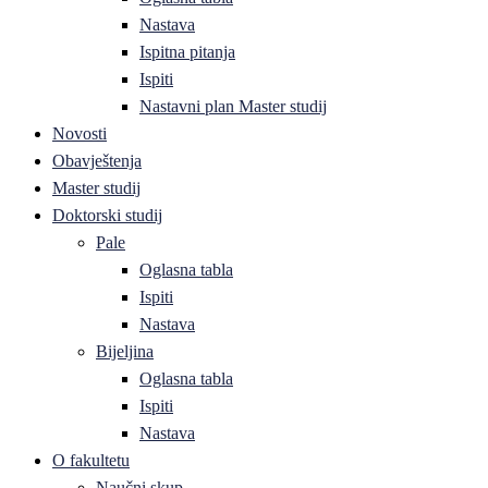
Nastava
Ispitna pitanja
Ispiti
Nastavni plan Master studij
Novosti
Obavještenja
Master studij
Doktorski studij
Pale
Oglasna tabla
Ispiti
Nastava
Bijeljina
Oglasna tabla
Ispiti
Nastava
O fakultetu
Naučni skup