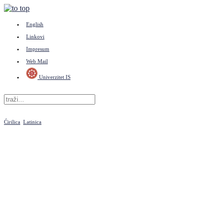
English
Linkovi
Impresum
Web Mail
Univerzitet IS
Ćirilica
Latinica