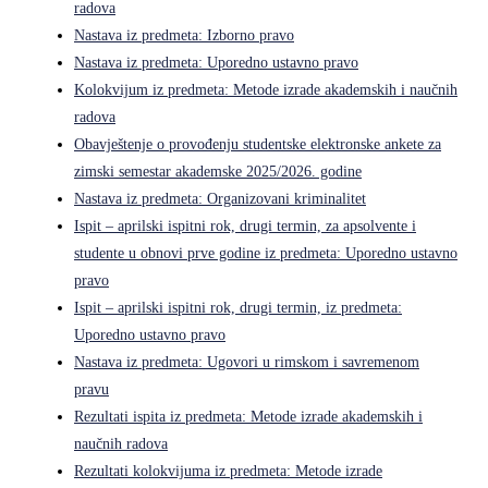
radova
Nastava iz predmeta: Izborno pravo
Nastava iz predmeta: Uporedno ustavno pravo
Kolokvijum iz predmeta: Metode izrade akademskih i naučnih
radova
Obavještenje o provođenju studentske elektronske ankete za
zimski semestar akademske 2025/2026. godine
Nastava iz predmeta: Organizovani kriminalitet
Ispit – aprilski ispitni rok, drugi termin, za apsolvente i
studente u obnovi prve godine iz predmeta: Uporedno ustavno
pravo
Ispit – aprilski ispitni rok, drugi termin, iz predmeta:
Uporedno ustavno pravo
Nastava iz predmeta: Ugovori u rimskom i savremenom
pravu
Rezultati ispita iz predmeta: Metode izrade akademskih i
naučnih radova
Rezultati kolokvijuma iz predmeta: Metode izrade