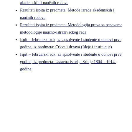
akademskih i naučnih radova
Rezultati ispita iz predmeta: Metode izrade akademskih i
naučnih radova
Rezultati ispita iz predmeta: Metodologija prava sa osnovama
metodologije naučno-istraživačkog rada
Ispit – februarski rok, za apsolvente i studente u obnovi prve
godine, iz predmeta: Crkva i država (Ideje i institucije)
Ispit – februarski rok, za apsolvente i studente u obnovi prve
godine, iz predmeta: Ustavna istorija Srbije 1804 – 1914-
godine
Pravni fakultet Univerziteta u Istočnom Sarajevu