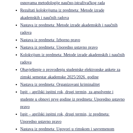
osnovama metodologije naučno-istraživačkog rada
Rezultati kolokvijuma iz predmeta: Metode izrade
akademskih i naučnih radova
Nastava iz predmeta: Metode izrade akademskih i naučnih
radova
Nastava iz predmeta: Izborno pravo
Nastava iz predmeta: Uporedno ustavno pravo
Kolokvijum iz predmeta: Metode izrade akademskih i naučnih
radova
Obavještenje o provođenju studentske elektronske ankete za
zimski semestar akademske 2025/2026. godine
Nastava iz predmeta: Organizovani kriminalitet
Ispit – aprilski ispitni rok, drugi termin, za apsolvente i
studente u obnovi prve godine iz predmeta: Uporedno ustavno
pravo
Ispit – aprilski ispitni rok, drugi termin, iz predmeta:
Uporedno ustavno pravo
Nastava iz predmeta: Ugovori u rimskom i savremenom