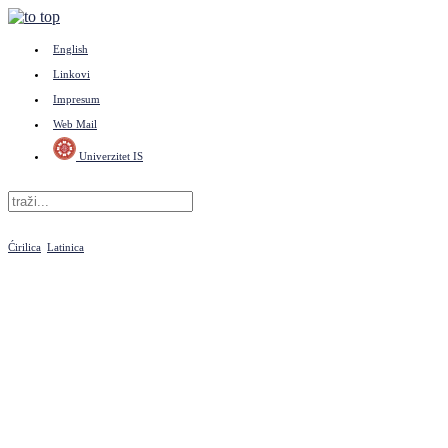
English
Linkovi
Impresum
Web Mail
Univerzitet IS
Ćirilica
Latinica