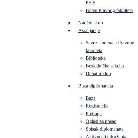
PFIS
Bilten Pravnog fakulteta
Naučni skup
Asocijacije
Savez studenata Pravnog
fakulteta
Biblioteka
Besjednička sekcija
Debatni klub
Baza diplomanata
Baza
Registracija
Pretraga
Oglasi za posao
Spisak diplomanata
Aktivnosti udruženja