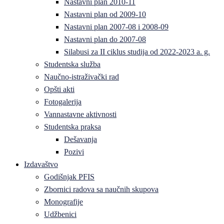
Nastavni plan 2010-11
Nastavni plan od 2009-10
Nastavni plan 2007-08 i 2008-09
Nastavni plan do 2007-08
Silabusi za II ciklus studija od 2022-2023 a. g.
Studentska služba
Naučno-istraživački rad
Opšti akti
Fotogalerija
Vannastavne aktivnosti
Studentska praksa
Dešavanja
Pozivi
Izdavaštvo
Godišnjak PFIS
Zbornici radova sa naučnih skupova
Monografije
Udžbenici