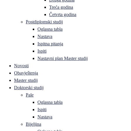
Treća godina
Četvrta godina
Postdiplomski studij
Oglasna tabla
Nastava
Ispitna pitanja
Ispiti
Nastavni plan Master studij
Novosti
Obavještenja
Master studij
Doktorski studij
Pale
Oglasna tabla
Ispiti
Nastava
Bijeljina