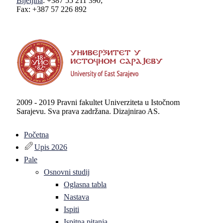
Bijeljina
: +387 55 211 390;
Fax: +387 57 226 892
2009 - 2019 Pravni fakultet Univerziteta u Istočnom
Sarajevu. Sva prava zadržana. Dizajnirao AS.
Početna
Upis 2026
Pale
Osnovni studij
Oglasna tabla
Nastava
Ispiti
Ispitna pitanja