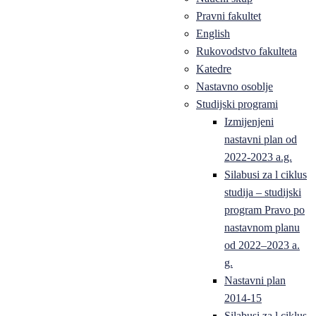
Pravni fakultet
English
Rukovodstvo fakulteta
Katedre
Nastavno osoblje
Studijski programi
Izmijenjeni
nastavni plan od
2022-2023 a.g.
Silabusi za l ciklus
studija – studijski
program Pravo po
nastavnom planu
od 2022–2023 a.
g.
Nastavni plan
2014-15
Silabusi za l ciklus