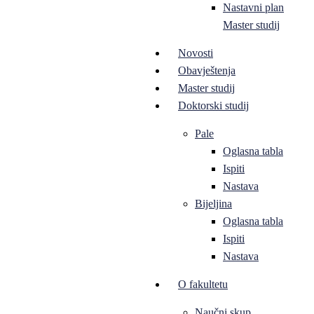
Nastavni plan
Master studij
Novosti
Obavještenja
Master studij
Doktorski studij
Pale
Oglasna tabla
Ispiti
Nastava
Bijeljina
Oglasna tabla
Ispiti
Nastava
O fakultetu
Naučni skup