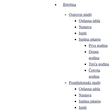
Bijeljina
Osnovni studij
Oglasna tabla
Nastava
Ispiti
Ispitna pitanja
Prva godina
Druga
godina
Treća godina
Četvrta
godina
Postdiplomski studij
Oglasna tabla
Nastava
Ispitna pitanja
Ispiti