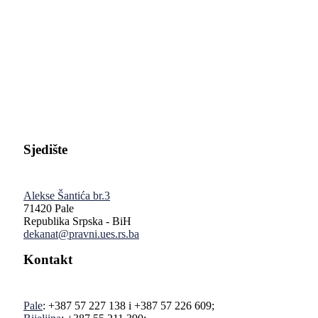
Pravni fakultet Univerziteta u Istočnom Sarajevu
Sjedište
Alekse Šantića br.3
71420 Pale
Republika Srpska - BiH
dekanat@pravni.ues.rs.ba
Kontakt
Pale
: +387 57 227 138 i +387 57 226 609;