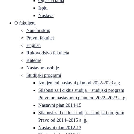
Oglasna tabla
Ispiti
Nastava
O fakultetu
Naučni skup
Pravni fakultet
English
Rukovodstvo fakulteta
Katedre
Nastavno osoblje
Studijski programi
Izmijenjeni nastavni plan od 2022-2023 a.g.
Silabusi za l ciklus studija – studijski program
Pravo po nastavnom planu od 2022–2023 a. g.
Nastavni plan 2014-15
Silabusi za l ciklus studija – studijski program
Pravo od 2014–2015 a. g.
Nastavni plan 2012-13