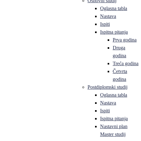
Osnovni studij
Oglasna tabla
Nastava
Ispiti
Ispitna pitanja
Prva godina
Druga
godina
Treća godina
Četvrta
godina
Postdiplomski studij
Oglasna tabla
Nastava
Ispiti
Ispitna pitanja
Nastavni plan
Master studij