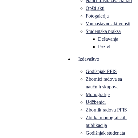
Naučno-istraživački rad
Opšti akti
Fotogalerija
Vannastavne aktivnosti
Studentska praksa
Dešavanja
Pozivi
Izdavaštvo
Godišnjak PFIS
Zbornici radova sa
naučnih skupova
Monografije
Udžbenici
Zbornik radova PFIS
Zbirka monografskih
publikacija
Godišnjak studenata