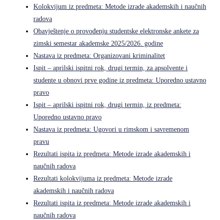
Kolokvijum iz predmeta: Metode izrade akademskih i naučnih
radova
Obavještenje o provođenju studentske elektronske ankete za
zimski semestar akademske 2025/2026. godine
Nastava iz predmeta: Organizovani kriminalitet
Ispit – aprilski ispitni rok, drugi termin, za apsolvente i
studente u obnovi prve godine iz predmeta: Uporedno ustavno
pravo
Ispit – aprilski ispitni rok, drugi termin, iz predmeta:
Uporedno ustavno pravo
Nastava iz predmeta: Ugovori u rimskom i savremenom
pravu
Rezultati ispita iz predmeta: Metode izrade akademskih i
naučnih radova
Rezultati kolokvijuma iz predmeta: Metode izrade
akademskih i naučnih radova
Rezultati ispita iz predmeta: Metode izrade akademskih i
naučnih radova