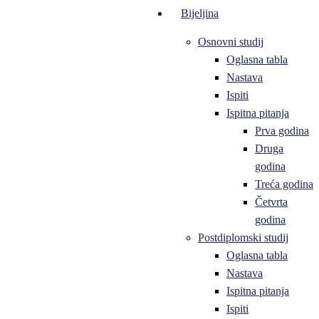
Bijeljina
Osnovni studij
Oglasna tabla
Nastava
Ispiti
Ispitna pitanja
Prva godina
Druga
godina
Treća godina
Četvrta
godina
Postdiplomski studij
Oglasna tabla
Nastava
Ispitna pitanja
Ispiti