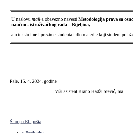
U naslovu
mail
-a obavezno navesti
Metodologija prava sa osn
naučno - istraživačkog rada
– Bijeljina,
a u tekstu ime i prezime studenta i dio materije koji student polaž
Pale, 15. 4. 2024. godine
Viši asistent Brano Hadži Stević, ma
Štampa
El. pošta
< Prethodna