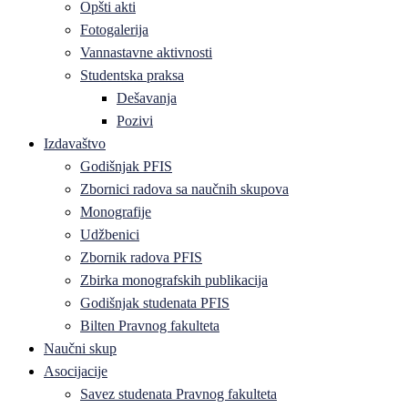
Opšti akti
Fotogalerija
Vannastavne aktivnosti
Studentska praksa
Dešavanja
Pozivi
Izdavaštvo
Godišnjak PFIS
Zbornici radova sa naučnih skupova
Monografije
Udžbenici
Zbornik radova PFIS
Zbirka monografskih publikacija
Godišnjak studenata PFIS
Bilten Pravnog fakulteta
Naučni skup
Asocijacije
Savez studenata Pravnog fakulteta