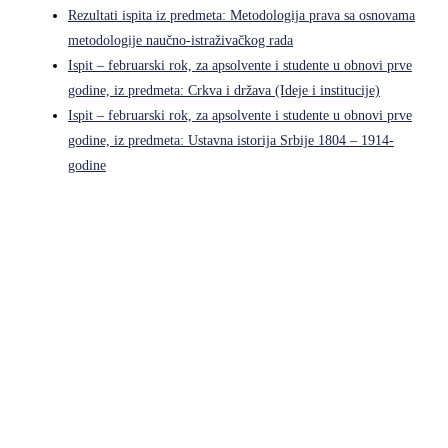
Rezultati ispita iz predmeta: Metodologija prava sa osnovama
metodologije naučno-istraživačkog rada
Ispit – februarski rok, za apsolvente i studente u obnovi prve
godine, iz predmeta: Crkva i država (Ideje i institucije)
Ispit – februarski rok, za apsolvente i studente u obnovi prve
godine, iz predmeta: Ustavna istorija Srbije 1804 – 1914-
godine
Pravni fakultet Univerziteta u Istočnom Sarajevu