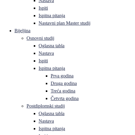
Nastava
Ispiti
Ispitna pitanja
Nastavni plan Master studij
Bijeljina
Osnovni studij
Oglasna tabla
Nastava
Ispiti
Ispitna pitanja
Prva godina
Druga godina
Treća godina
Četvrta godina
Postdiplomski studij
Oglasna tabla
Nastava
Ispitna pitanja