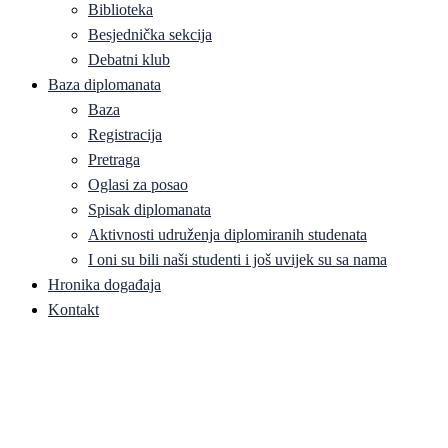
Biblioteka
Besjednička sekcija
Debatni klub
Baza diplomanata
Baza
Registracija
Pretraga
Oglasi za posao
Spisak diplomanata
Aktivnosti udruženja diplomiranih studenata
I oni su bili naši studenti i još uvijek su sa nama
Hronika događaja
Kontakt