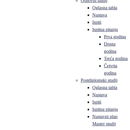
Osnovni studij
Oglasna tabla
Nastava
Ispiti
Ispitna pitanja
Prva godina
Druga
godina
Treća godina
Četvrta
godina
Postdiplomski studij
Oglasna tabla
Nastava
Ispiti
Ispitna pitanja
Nastavni plan
Master studij