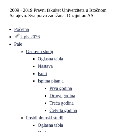
2009 - 2019 Pravni fakultet Univerziteta u Istočnom
Sarajevu. Sva prava zadržana. Dizajnirao AS.
Početna
Upis 2026
Pale
Osnovni studij
Oglasna tabla
Nastava
Ispiti
Ispitna pitanja
Prva godina
Druga godina
Treća godina
Četvrta godina
Postdiplomski studij
Oglasna tabla