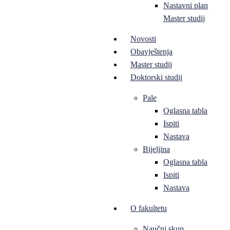
Nastavni plan
Master studij
Novosti
Obavještenja
Master studij
Doktorski studij
Pale
Oglasna tabla
Ispiti
Nastava
Bijeljina
Oglasna tabla
Ispiti
Nastava
O fakultetu
Naučni skup