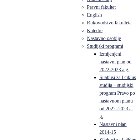
Pravni fakultet
English
Rukovodstvo fakulteta
Katedre
Nastavno osoblje
Studijski programi
Izmijenjeni
nastavni plan od
2022-2023 a.g.
Silabusi za l ciklus
studija – studijski
program Pravo po
nastavnom planu
od 2022–2023 a.
g.
Nastavni plan
2014-15
Silabusi za l ciklus