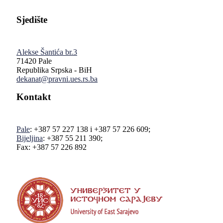
Sjedište
Alekse Šantića br.3
71420 Pale
Republika Srpska - BiH
dekanat@pravni.ues.rs.ba
Kontakt
Pale
: +387 57 227 138 i +387 57 226 609;
Bijeljina
: +387 55 211 390;
Fax: +387 57 226 892