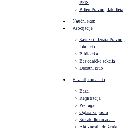
PFIS
Bilten Pravnog fakulteta
Naučni skup
Asocijacije
Savez studenata Pravnog
fakulteta
Biblioteka
Besjednička sekcija
Debatni klub
Baza diplomanata
Baza
Registracija
Pretraga
Oglasi za posao
Spisak diplomanata
Aktivnosti udruženja