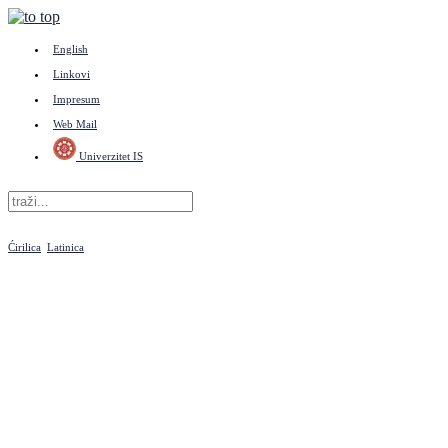
English
Linkovi
Impresum
Web Mail
Univerzitet IS
Ćirilica
Latinica