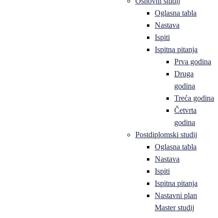
Osnovni studij
Oglasna tabla
Nastava
Ispiti
Ispitna pitanja
Prva godina
Druga
godina
Treća godina
Četvrta
godina
Postdiplomski studij
Oglasna tabla
Nastava
Ispiti
Ispitna pitanja
Nastavni plan
Master studij