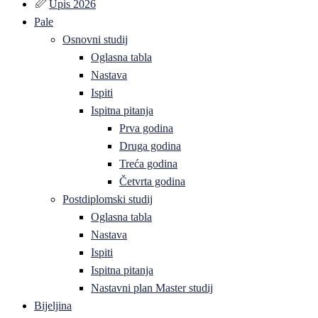
Upis 2026
Pale
Osnovni studij
Oglasna tabla
Nastava
Ispiti
Ispitna pitanja
Prva godina
Druga godina
Treća godina
Četvrta godina
Postdiplomski studij
Oglasna tabla
Nastava
Ispiti
Ispitna pitanja
Nastavni plan Master studij
Bijeljina