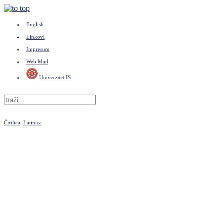
English
Linkovi
Impresum
Web Mail
Univerzitet IS
Ćirilica
Latinica