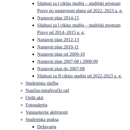
Silabusi za l ciklus studija – studijski program
Pravo po nastavnom planu od 2022–2023 a. g.
Nastavni plan 2014-15
Silabusi za l ciklus studija – studijski program
Pravo od 2014–2015 a. g.
Nastavni plan 2012-13
Nastavni plan 2010-11
Nastavni plan od 2009-10
Nastavni plan 2007-08 i 2008-09
Nastavni plan do 2007-08
Silabusi za II ciklus studija od 2022-2023 a. g.
Studentska služba
Naučno-istraživački rad
Opšti akti
Fotogalerija
Vannastavne aktivnosti
Studentska praksa
Dešavanja