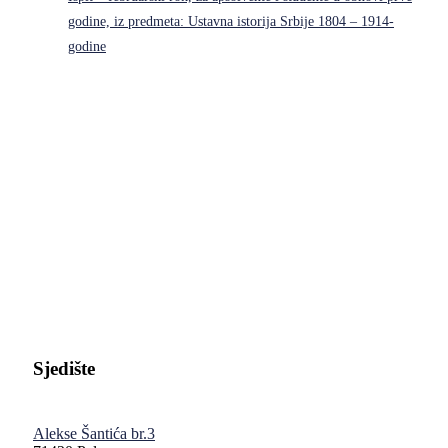
godine, iz predmeta: Ustavna istorija Srbije 1804 – 1914-
godine
Pravni fakultet Univerziteta u Istočnom Sarajevu
Sjedište
Alekse Šantića br.3