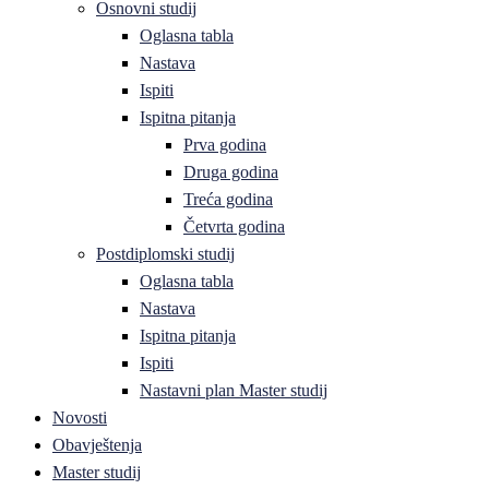
Osnovni studij
Oglasna tabla
Nastava
Ispiti
Ispitna pitanja
Prva godina
Druga godina
Treća godina
Četvrta godina
Postdiplomski studij
Oglasna tabla
Nastava
Ispitna pitanja
Ispiti
Nastavni plan Master studij
Novosti
Obavještenja
Master studij