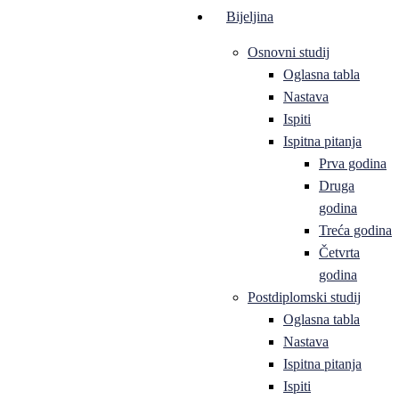
Bijeljina
Osnovni studij
Oglasna tabla
Nastava
Ispiti
Ispitna pitanja
Prva godina
Druga
godina
Treća godina
Četvrta
godina
Postdiplomski studij
Oglasna tabla
Nastava
Ispitna pitanja
Ispiti