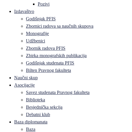
Pozivi
Izdavaštvo
Godišnjak PFIS
Zbornici radova sa naučnih skupova
Monografije
Udžbenici
Zbornik radova PFIS
Zbirka monografskih publikacija
Godišnjak studenata PFIS
Bilten Pravnog fakulteta
Naučni skup
Asocijacije
Savez studenata Pravnog fakulteta
Biblioteka
Besjednička sekcija
Debatni klub
Baza diplomanata
Baza