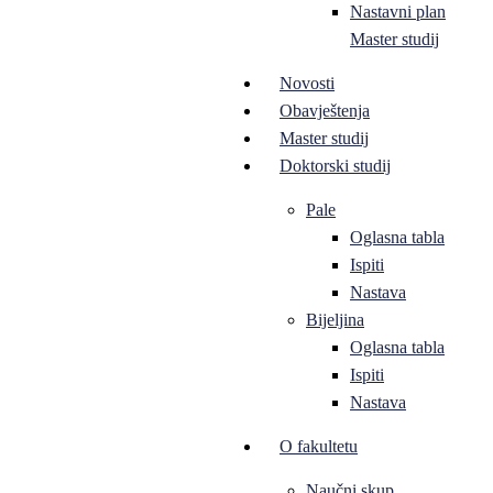
Nastavni plan
Master studij
Novosti
Obavještenja
Master studij
Doktorski studij
Pale
Oglasna tabla
Ispiti
Nastava
Bijeljina
Oglasna tabla
Ispiti
Nastava
O fakultetu
Naučni skup