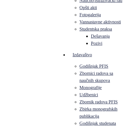
Naučno-istraživački rad
Opšti akti
Fotogalerija
Vannastavne aktivnosti
Studentska praksa
Dešavanja
Pozivi
Izdavaštvo
Godišnjak PFIS
Zbornici radova sa
naučnih skupova
Monografije
Udžbenici
Zbornik radova PFIS
Zbirka monografskih
publikacija
Godišnjak studenata