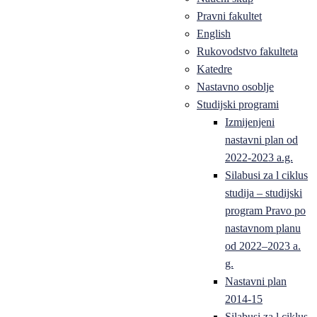
Pravni fakultet
English
Rukovodstvo fakulteta
Katedre
Nastavno osoblje
Studijski programi
Izmijenjeni
nastavni plan od
2022-2023 a.g.
Silabusi za l ciklus
studija – studijski
program Pravo po
nastavnom planu
od 2022–2023 a.
g.
Nastavni plan
2014-15
Silabusi za l ciklus