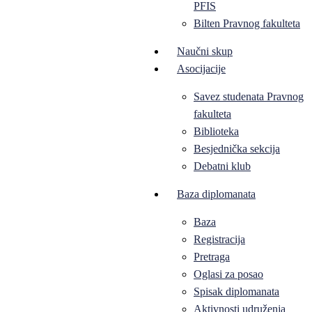
PFIS
Bilten Pravnog fakulteta
Naučni skup
Asocijacije
Savez studenata Pravnog
fakulteta
Biblioteka
Besjednička sekcija
Debatni klub
Baza diplomanata
Baza
Registracija
Pretraga
Oglasi za posao
Spisak diplomanata
Aktivnosti udruženja