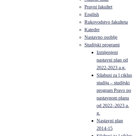
Pravni fakultet
English
Rukovodstvo fakulteta
Katedre
Nastavno osoblje
Studijski programi
Izmijenjeni
nastavni plan od
2022-2023 a.g.
Silabusi za l ciklus
studija – studijski
program Pravo po
nastavnom planu
od 2022–2023 a.
g.
Nastavni plan
2014-15
Silabusi za l ciklus