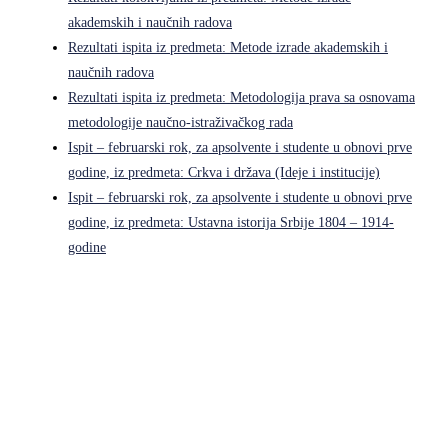
akademskih i naučnih radova
Rezultati ispita iz predmeta: Metode izrade akademskih i
naučnih radova
Rezultati ispita iz predmeta: Metodologija prava sa osnovama
metodologije naučno-istraživačkog rada
Ispit – februarski rok, za apsolvente i studente u obnovi prve
godine, iz predmeta: Crkva i država (Ideje i institucije)
Ispit – februarski rok, za apsolvente i studente u obnovi prve
godine, iz predmeta: Ustavna istorija Srbije 1804 – 1914-
godine