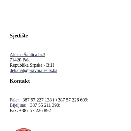
Pravni fakultet Univerziteta u Istočnom Sarajevu
Sjedište
Alekse Šantića br.3
71420 Pale
Republika Srpska - BiH
dekanat@pravni.ues.rs.ba
Kontakt
Pale
: +387 57 227 138 i +387 57 226 609;
Bijeljina
: +387 55 211 390;
Fax: +387 57 226 892