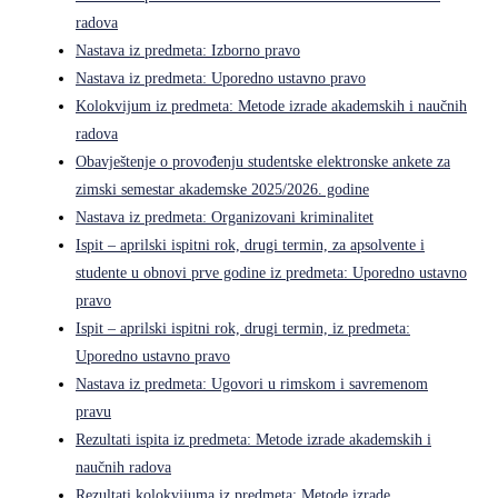
radova
Nastava iz predmeta: Izborno pravo
Nastava iz predmeta: Uporedno ustavno pravo
Kolokvijum iz predmeta: Metode izrade akademskih i naučnih
radova
Obavještenje o provođenju studentske elektronske ankete za
zimski semestar akademske 2025/2026. godine
Nastava iz predmeta: Organizovani kriminalitet
Ispit – aprilski ispitni rok, drugi termin, za apsolvente i
studente u obnovi prve godine iz predmeta: Uporedno ustavno
pravo
Ispit – aprilski ispitni rok, drugi termin, iz predmeta:
Uporedno ustavno pravo
Nastava iz predmeta: Ugovori u rimskom i savremenom
pravu
Rezultati ispita iz predmeta: Metode izrade akademskih i
naučnih radova
Rezultati kolokvijuma iz predmeta: Metode izrade