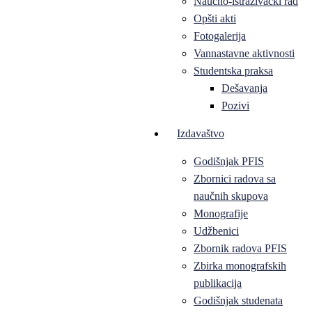
Naučno-istraživački rad
Opšti akti
Fotogalerija
Vannastavne aktivnosti
Studentska praksa
Dešavanja
Pozivi
Izdavaštvo
Godišnjak PFIS
Zbornici radova sa
naučnih skupova
Monografije
Udžbenici
Zbornik radova PFIS
Zbirka monografskih
publikacija
Godišnjak studenata