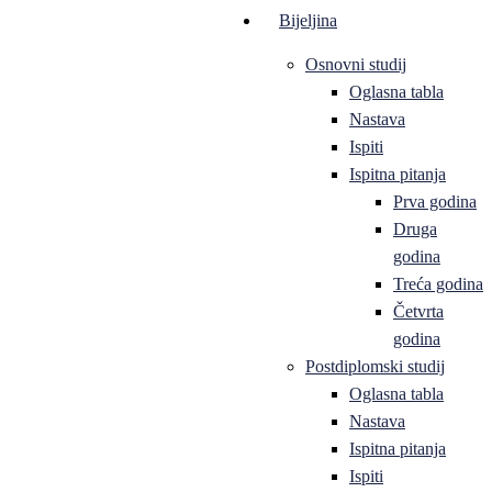
Bijeljina
Osnovni studij
Oglasna tabla
Nastava
Ispiti
Ispitna pitanja
Prva godina
Druga
godina
Treća godina
Četvrta
godina
Postdiplomski studij
Oglasna tabla
Nastava
Ispitna pitanja
Ispiti