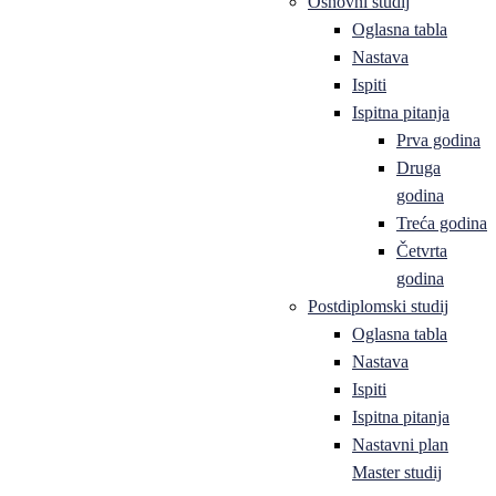
Osnovni studij
Oglasna tabla
Nastava
Ispiti
Ispitna pitanja
Prva godina
Druga
godina
Treća godina
Četvrta
godina
Postdiplomski studij
Oglasna tabla
Nastava
Ispiti
Ispitna pitanja
Nastavni plan
Master studij