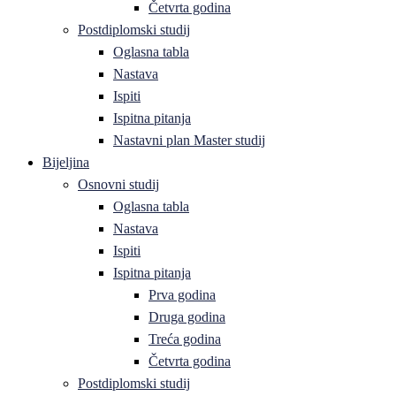
Četvrta godina
Postdiplomski studij
Oglasna tabla
Nastava
Ispiti
Ispitna pitanja
Nastavni plan Master studij
Bijeljina
Osnovni studij
Oglasna tabla
Nastava
Ispiti
Ispitna pitanja
Prva godina
Druga godina
Treća godina
Četvrta godina
Postdiplomski studij