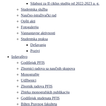
Silabusi za II ciklus studija od 2022-2023 a. g.
Studentska služba
Naučno-istraživački rad
Opšti akti
Fotogalerija
Vannastavne aktivnosti
Studentska praksa
Dešavanja
Pozivi
Izdavaštvo
Godišnjak PFIS
Zbornici radova sa naučnih skupova
Monografije
Udžbenici
Zbornik radova PFIS
Zbirka monografskih publikacija
Godišnjak studenata PFIS
Bilten Pravnog fakulteta