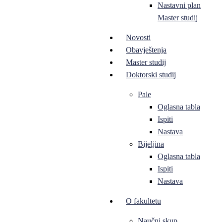
Nastavni plan
Master studij
Novosti
Obavještenja
Master studij
Doktorski studij
Pale
Oglasna tabla
Ispiti
Nastava
Bijeljina
Oglasna tabla
Ispiti
Nastava
O fakultetu
Naučni skup