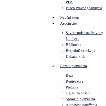
PFIS
Bilten Pravnog fakulteta
Naučni skup
Asocijacije
Savez studenata Pravnog
fakulteta
Biblioteka
Besjednička sekcija
Debatni klub
Baza diplomanata
Baza
Registracija
Pretraga
Oglasi za posao
Spisak diplomanata
Aktivnosti udruženja