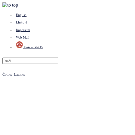
English
Linkovi
Impresum
Web Mail
Univerzitet IS
Ćirilica
Latinica